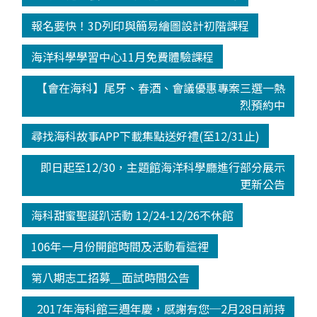
報名要快！3D列印與簡易繪圖設計初階課程
海洋科學學習中心11月免費體驗課程
【會在海科】尾牙、春酒、會議優惠專案三選一熱
烈預約中
尋找海科故事APP下載集點送好禮(至12/31止)
即日起至12/30，主題館海洋科學廳進行部分展示
更新公告
海科甜蜜聖誕趴活動 12/24-12/26不休館
106年一月份開館時間及活動看這裡
第八期志工招募＿面試時間公告
2017年海科館三週年慶，感謝有您─2月28日前持