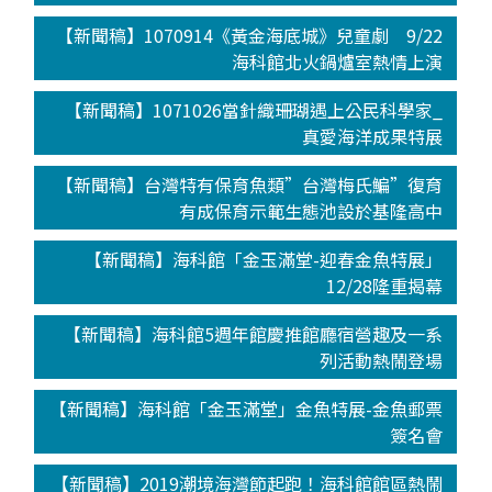
【新聞稿】1070914《黃金海底城》兒童劇 9/22
海科館北火鍋爐室熱情上演
【新聞稿】1071026當針織珊瑚遇上公民科學家_
真愛海洋成果特展
【新聞稿】台灣特有保育魚類”台灣梅氏鯿”復育
有成保育示範生態池設於基隆高中
【新聞稿】海科館「金玉滿堂-迎春金魚特展」
12/28隆重揭幕
【新聞稿】海科館5週年館慶推館廳宿營趣及一系
列活動熱鬧登場
【新聞稿】海科館「金玉滿堂」金魚特展-金魚郵票
簽名會
【新聞稿】2019潮境海灣節起跑！海科館館區熱鬧