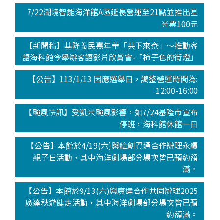
7/22潮境智能海洋館A區延長營運至21點並推出星
光票100元
【新聞稿】基隆義民嘉年華「共下來尞」～推動客
語海科館今舉辦客語影片欣賞會-「柿子色的街燈」
【公告】113/1/13 因應選舉日，調整營運時間為:
12:00-16:00
【颱風快訊】受凱米颱風影響，如7/24基隆市宣布
停班，海科館休館一日
【公告】本館於4/19(六)與緯創資通合作辦理永續
親子日活動，其中海洋劇場部分場次皆已預約額
滿。
【公告】本館於9/13(六)與廣達合作共同辦理2025
廣達秋遊健走活動，其中海洋劇場部分場次皆已預
約額滿。