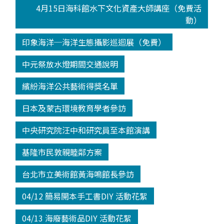
4月15日海科館水下文化資產大師講座（免費活
動）
印象海洋─海洋生態攝影巡迴展（免費）
中元祭放水燈期間交通說明
繽紛海洋公共藝術得獎名單
日本及蒙古環境教育學者參訪
中央研究院汪中和研究員至本館演講
基隆市民敦親睦鄰方案
台北市立美術館黃海鳴館長參訪
04/12 簡易開本手工書DIY 活動花絮
04/13 海廢藝術品DIY 活動花絮