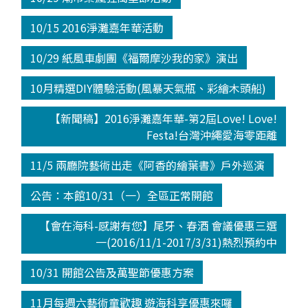
10/15 2016淨灘嘉年華活動
10/29 紙風車劇團《福爾摩沙我的家》演出
10月精選DIY體驗活動(風暴天氣瓶、彩繪木頭船)
【新聞稿】2016淨灘嘉年華-第2屆Love! Love!
Festa!台灣沖繩愛海零距離
11/5 兩廳院藝術出走《阿香的繪葉書》戶外巡演
公告：本館10/31（一）全區正常開館
【會在海科-感謝有您】尾牙、春酒 會議優惠三選
一(2016/11/1-2017/3/31)熱烈預約中
10/31 開館公告及萬聖節優惠方案
11月每週六藝術童歡趣 遊海科享優惠來囉