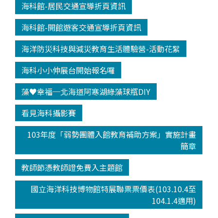
海科館-居民交通宣導折頁資訊
海科館-開館遊客交通宣導折頁資訊
海洋防災科技與減災教育生活體驗營-活動花絮
海科小小伸展台開始報名囉
藻♥幸福─北海道阿寒湖綠藻球瓶DIY
看見海科攝影賽
103年度「弱勢團體入館教育補助方案」實施計畫
簡章
教師節憑教師證免費入主題館
國立海洋科技博物館特展聯票票價表(103.10.4至
104.1.4適用)