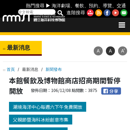
熱門搜尋 ►
海洋劇場
、
餐飲
、
預約
、
導覽
、
交通
進階搜尋
最新消息
:::
-
+
A
A
A
首頁
/
最新消息
/
新聞發布
:::
本館餐飲及博物館商店招商期間暫停
開放
發佈日期：106/12/08 點閱數：3875
潮境海洋中心每週六下午免費開放
父親節暨海科冰紛創意市集