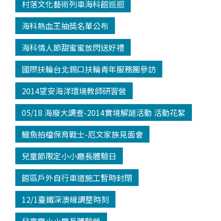
村落文化藝術列車海科館巡迴
海科熱血王抽獎名單公布
海科情人節甜蜜蜜放閃送好禮
國際扶輪台北錫口扶輪青年服務團參訪
2014望安海洋環境教師研習營
05/18 海廢大調查-2014實境解謎活動 活動花絮
鱷魚拍檔保育戰士-厄文家族見面會
兒童節限定小小廳長體驗日
館區戶外自行車道施工暫時封閉
12/1臺鐵深澳線調整時刻