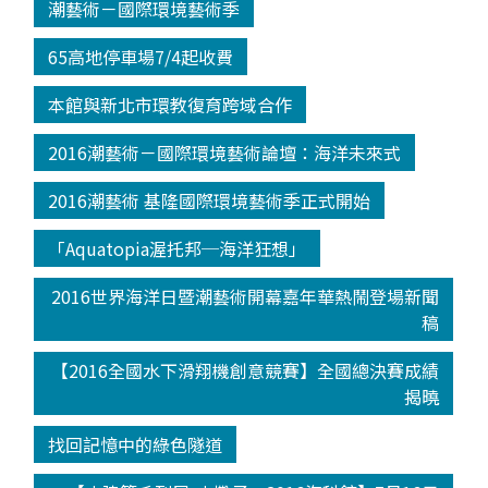
潮藝術－國際環境藝術季
65高地停車場7/4起收費
本館與新北市環教復育跨域合作
2016潮藝術－國際環境藝術論壇：海洋未來式
2016潮藝術 基隆國際環境藝術季正式開始
「Aquatopia渥托邦─海洋狂想」
2016世界海洋日暨潮藝術開幕嘉年華熱鬧登場新聞
稿
【2016全國水下滑翔機創意競賽】全國總決賽成績
揭曉
找回記憶中的綠色隧道