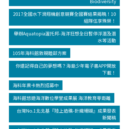
Biodiversity
2017全國水下滑翔機創意競賽全國賽結果揭曉！10
組隊伍享殊榮！
舉辦Aquatopia渥托邦-海洋狂想全日暫停浮潛及潛
水等活動
105年海科館敦親睦鄰方案
你還記得自己的夢想嗎？海島少年電子書APP開放
下載！
海科年票卡熱烈招募中
海科館悠遊海洋數位學堂成果展 海洋教育零距離
台灣No.1北北基『陸上造礁-針織珊瑚』成果發表
新聞稿