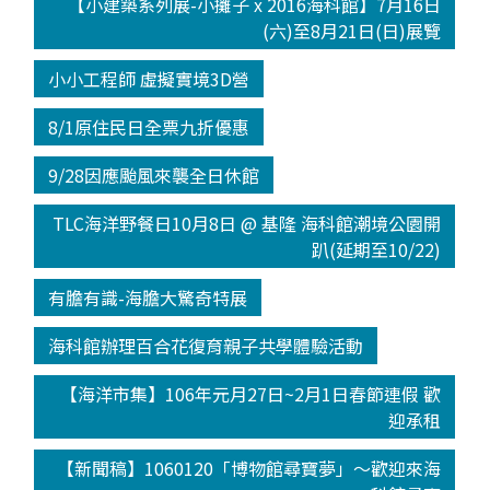
【小建築系列展-小攤子 x 2016海科館】7月16日
(六)至8月21日(日)展覽
小小工程師 虛擬實境3D營
8/1原住民日全票九折優惠
9/28因應颱風來襲全日休館
TLC海洋野餐日10月8日 @ 基隆 海科館潮境公園開
趴(延期至10/22)
有膽有識-海膽大驚奇特展
海科館辦理百合花復育親子共學體驗活動
【海洋市集】106年元月27日~2月1日春節連假 歡
迎承租
【新聞稿】1060120「博物館尋寶夢」～歡迎來海