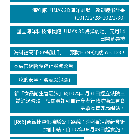
海科館「IMAX 3D海洋劇場」敦親睦鄰計畫
(101/12/28~102/1/30)
國立海洋科技博物館「IMAX 3D海洋劇場」元月14
日開幕典禮
海科館簡訊009期出刊
預防H7N9流感 Yes 123 !
本處官網暫時停止服務公告
「吃的安全。禽流感絕緣」
新「食品衛生管理法」於102年5月31日經立法院三
讀通過修法，相關資訊可自行參考行政院衛生署食
品藥物管理局網站。
[R66]台鐵捷運化接駁公車路線：海科館 - 經新豐街
- 七堵車站，自102年08月09日起實施。