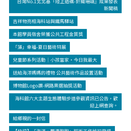
台灣No.1北北基『陸上造礁-針織珊瑚』成果發表
新聞稿
吉祥物亮相海科站與鐵馬驛站
本館學員宿舍榮獲公共工程金質獎
「藻」幸福-夏日藝術特展
兒童節系列活動│小孩當家‧今日我最大
送給海洋媽媽的禮物 公共藝術作品設置活動
博物館Logo讚-網路票選抽獎活動
海科館六大主題生態體驗步道參觀資訊已公告，歡
迎上網查詢。
給鄉親的一封信