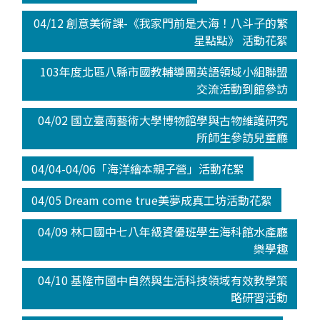
04/12 創意美術課-《我家門前是大海！八斗子的繁
星點點》 活動花絮
103年度北區八縣市國教輔導團英語領域小組聯盟
交流活動到館參訪
04/02 國立臺南藝術大學博物館學與古物維護研究
所師生參訪兒童廳
04/04-04/06「海洋繪本親子營」活動花絮
04/05 Dream come true美夢成真工坊活動花絮
04/09 林口國中七八年級資優班學生海科館水產廳
樂學趣
04/10 基隆市國中自然與生活科技領域有效教學策
略研習活動