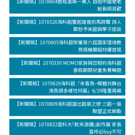
【新聞稿】1070604歷經滄桑一美人 自由中國號老
船長相見歡
【新聞稿】1070520海科館響起達達的馬蹄聲 詩人
鄭愁予來館與學子座談
【新聞稿】1070605海科館榮獲第六屆國家環境教
育獎機關組特優首獎
【新聞稿】1070330 MOMO家族與您相約海科館
春假期間兒童免費暢遊
【新聞稿】1070629海科館「來看魚~蝶鯉共舞台
灣魚類多樣性特展」6/29隆重揭幕
【新聞稿】1070809海科館譜出館島之戀 三館一島
聯盟正式啟動
【新聞稿】1070822雲科大｢魷來游趣｣創作展 家長
直呼必buy不可