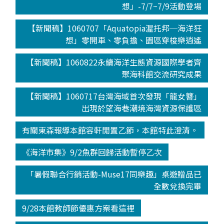
想」-7/7~7/9活動登場
【新聞稿】1060707「Aquatopia渥托邦─海洋狂
想」零開車、零負擔、園區穿梭樂逍遙
【新聞稿】1060822永續海洋生態資源國際學者齊
聚海科館交流研究成果
【新聞稿】1060717台灣海域首次發現「龍女簪」
出現於望海巷潮境海灣資源保護區
有關東森報導本館容軒閒置乙節，本館特此澄清。
《海洋市集》9/2魚群回歸活動暫停乙次
「暑假聯合行銷活動-Muse17同樂趣」桌遊贈品已
全數兌換完畢
9/28本館教師節優惠方案看這裡