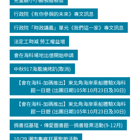
兒童廳小小廳長體驗營
行政院《有你參與的未來》專文訊息
行政院「時政講義」單元《我們這一家》專文訊息
法定工時減 勞工權益增
會在海科場地出借開始申請
中秋917海風燒烤趴(取消)
【會在海科-加碼推出】東北角海岸乘船體驗X海科
館一日遊 (出團日期105年10月23日及30日)
【會在海科-加碼推出】東北角海岸乘船體驗X海科
館一日遊 (出團日期105年10月23日及30日)
捐書挺基隆‧傳愛圖書館─捐書贈票活動(9-12月)
10/29 潮市集瘋狂萬聖節活動