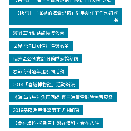
【快訊】「海洋‧飄漂跑跑」踩街工作坊初登場
【快訊】「搖晃的海灣記憶」駐地創作工作坊初登
場
遊園車行駛路線恢復公告
世界海洋日明信片得獎名單
瑞芳區公所志願服務隊蒞館參訪
春節海科過年趣系列活動
2014「春遊博物館」活動辦法
《海洋市集》魚群回歸-夏日海景電影院免費觀賞
2018基隆潮境海灣節正式開跑囉
【會在海科-迎新春】遊在海科，食在八斗