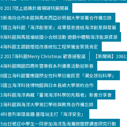
20 2017陸上造礁針織珊瑚特展開幕
025新南向合作本館與馬來西亞砂勞越大學簽署合作備忘錄
027國立海科館「海洋創意家」成果發表連結海洋創意與發展
109海科館與馬祖塘岐國小合辦活動 遊戲中體驗海洋能源資源
114海科館主題館煙控改善統包工程榮獲金質獎肯定
 2017海科館Merry Christmas 歡喜過聖誕
【新聞稿】106
124海科館開館四周年暨寒假系列優惠活動迎新春
208國立海科館響應國際女性科學日邀民眾「潮女孩玩科學」
305國立海洋科技博物館與日本長崎大學簽約合作
303海科館海洋典藏「臺灣海洋科學的先驅者」新書分享會
523海科館與海洋大學簽訂學術與教育合作備忘錄
504科普列車環島趣 基隆站主打「海洋安全」
325台日號召中學生一同參加海洋及海灘微塑膠調查研究行動