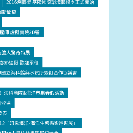
2016潮藝術 基隆國際環境藝術季正式開始
場新聞稿
程師 虛擬實境3D營
海膽大驚奇特展
日春節連假 歡迎承租
209國立海科館與水試所簽訂合作協議書
》海科商隊&海洋市集春假活動
鬧登場
發表
512「印象海洋-海洋生態攝影巡迴展」