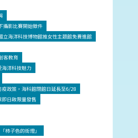
與
y水下攝影比賽開始徵件
國立海洋科技博物館推女性主題館免費進館
創客教育
受海洋科技魅力
疫政策，海科館閉館日延長至6/28
票即日啟限量發售
-「柿子色的街燈」