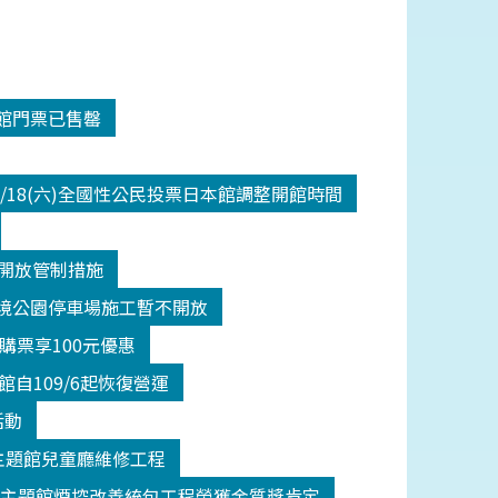
入館門票已售罄
/18(六)全國性公民投票日本館調整開館時間
二級開放管制措施
間潮境公園停車場施工暫不開放
館購票享100元優惠
自109/6起恢復營運
活動
(五)主題館兒童廳維修工程
館主題館煙控改善統包工程榮獲金質獎肯定