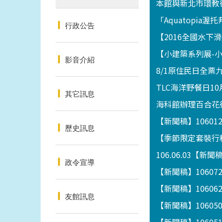
本館與新北市環教
「Aquatopia
行政公告
【2016全國水
【小建築系列展-小攤
影音介紹
8/1原住民日全票
TLC海洋野餐日10
其它訊息
海科館辦理百合花
【新聞稿】1060
歷史訊息
【季節限定套裝行程
106.06.03
政令宣導
【新聞稿】1060
【新聞稿】1060
友館訊息
【新聞稿】1060