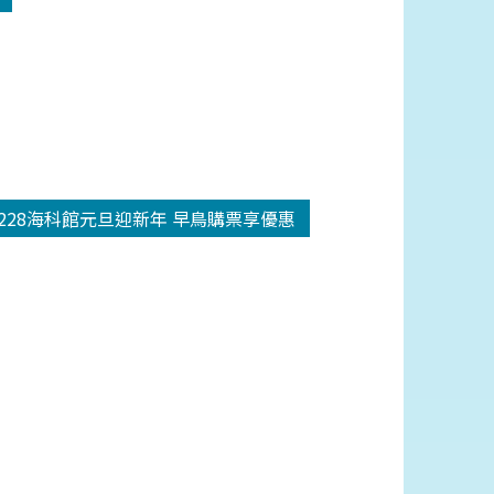
1228海科館元旦迎新年 早鳥購票享優惠