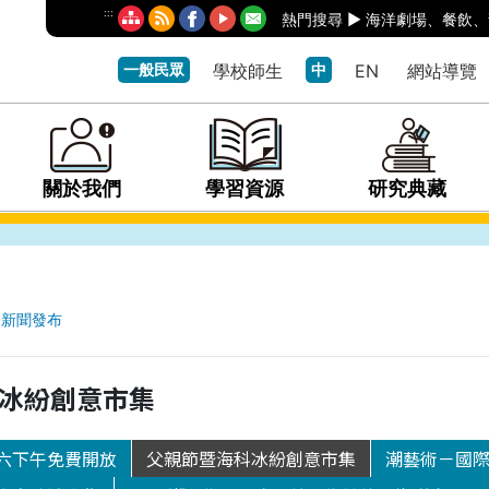
:::
熱門搜尋 ►
海洋劇場
、
餐飲
、
一般民眾
學校師生
中
EN
網站導覽
關於我們
學習資源
研究典藏
新聞發布
冰紛創意市集
六下午免費開放
父親節暨海科冰紛創意市集
潮藝術－國