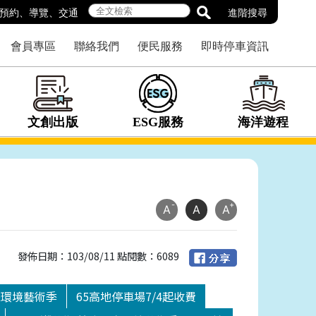
預約
、
導覽
、
交通
進階搜尋
會員專區
聯絡我們
便民服務
即時停車資訊
文創出版
ESG服務
海洋遊程
-
+
A
A
A
發佈日期：103/08/11 點閱數：6089
際環境藝術季
65高地停車場7/4起收費