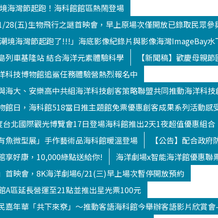
9潮境海灣節起跑！海科館館區熱鬧登場
/1/28(五)生物飛行之謎首映會，早上原場次僅開放已錄取民眾參
9潮境海灣節起跑了!!!」海底影像紀錄片與影像海灣ImageBa
島列車基隆站 結合海洋元素體驗科學
【新聞稿】歡慶母親節
洋科技博物館追鯊任務體驗營熱烈報名中
與海大、安樂高中共組海洋科技創客策略聯盟共同推動海洋科技
物館日，海科館518當日推主題館免票優惠創客成果系列活動感
年度台北國際觀光博覽會17日登場海科館推出2天1夜超值優惠組合
有魚微型展」手作藝術品海科館暖溫登場
【公告】配合政府防
享好康，10,000綠點送給你!
海洋劇場x智能海洋館優惠聯
首映會，8K海洋劇場6/21(三)早上場次暫停開放預約
洋館A區延長營運至21點並推出星光票100元
民嘉年華「共下來尞」～推動客語海科館今舉辦客語影片欣賞會