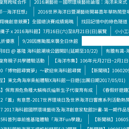
復育跨域合作
2016潮藝術－國際環境藝術論壇：海洋未來式
渥托邦─海洋狂想」
2016世界海洋日暨潮藝術開幕嘉年華熱鬧登
下滑翔機創意競賽】全國總決賽成績揭曉
找回記憶中的綠色隧道
子 x 2016海科館】7月16日(六)至8月21日(日)展覽
小小工
九折優惠
9/28因應颱風來襲全日休館
月8日 @ 基隆 海科館潮境公園開趴(延期至10/22)
有膽有識-
復育親子共學體驗活動
【海洋市集】106年元月27日~2月1
120「博物館尋寶夢」～歡迎來海科館尋寶
【新聞稿】1060
】東北角海岸乘船體驗X海科館一日遊(出團日期2017/05/01)
【新聞稿】保育瀕危魚種大鱗梅氏鳊新生子代復育有成
《春假好遊趣
722「蓋」有意思-2017世界環境日及世界海洋日響應系列活動熱
627 2017海科館國際環境藝術及海洋創意家駐館計畫-第一期作品
505科普列車前進基隆體驗「海洋Fun學趣」
【新聞稿】1060