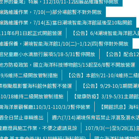
界的臺灣」特展，112/10/11-12因展品維護暫停開放
路維護作業，7/10(一)部分場館暫不對外開放
路維護作業，7/14(五)當日潮境智能海洋館延後至10點開館
11年6月1日起正式開館營運
【公告】6/4潮境智能海洋館
護保養，潮境智能海洋館1/10(二)~1/12(四)暫停對外開放
兒童廳小水滴旅行展項5/18-5/31暫停開放
【公告】配合12
方防疫政策，國立海洋科技博物館5/15起至6/8暫不開放營運
4-9/6維持二級開放管制措施
【公告】本館9/21-10/4維持
日)燦樹颱風影響海科館休館暫不營運
【公告】9/29-10/1期
-10/18維持二級開放管制措施
【健康防疫】3/19-5/31主題
洋景觀餐廳110/3/1-110/3/3暫停營業
【開館訊息】海科館
境公園全日禁止車輛進出
週六(7/14)潮境保育區禁止浮潛及潛水
館水產廳燈具施工作業，不便之處請見諒
107/9/3(一)至9/28
會 基本救命術(BLS)訓練班(海科館班)
國立海洋科技博物