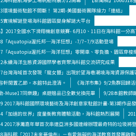
512海科館航海夢工場帆船特展5/12開幕
【新聞稿】10605
823環境藝術駐館不間斷！ 第2期-美國藝術團隊接力「連結」
705實境解謎登場海科館園區變身解謎大平台
新聞稿】2017全國水下滑翔機創意競賽- 6月10、11日在海科館一分
8「Aquatopia渥托邦─海洋狂想」-7/7~7/9活動登場
707「Aquatopia渥托邦─海洋狂想」零開車、零負擔、園區穿梭
822永續海洋生態資源國際學者齊聚海科館交流研究成果
0717台灣海域首次發現「龍女簪」出現於望海巷潮境海灣資源保護
容軒閒置乙節，本館特此澄清。
《海洋市集》9/2魚群回歸
-Muse17同樂趣」桌遊贈品已全數兌換完畢
9/28本館教
929 2017海科館國際環境藝術及海洋創意家駐館計畫-第3期作品
914「加速的世界」度量衡教育體驗活動，海科館熱烈展開
20
014 2017淨灘嘉年華首次串連亞洲多國連線辦理最奇特的垃圾將
018海科館「2017未來哥倫布」－有愛無礙的海洋教育首發團啟動