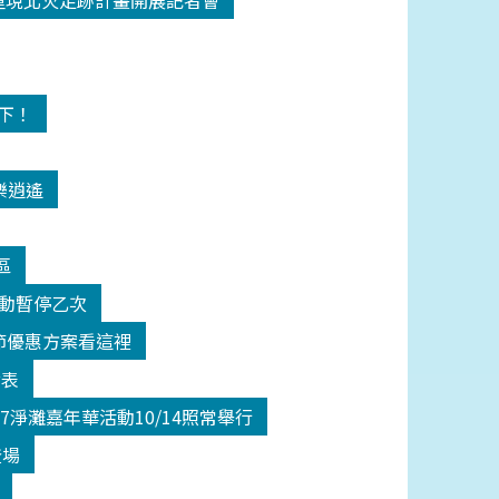
18重現北火足跡計畫開展記者會
高下！
樂逍遙
區
活動暫停乙次
師節優惠方案看這裡
發表
17淨灘嘉年華活動10/14照常舉行
登場