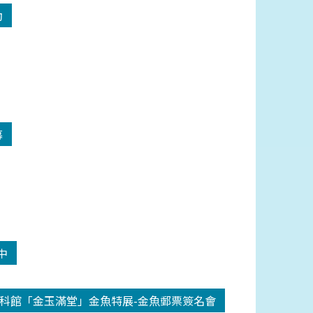
動
幕
中
科館「金玉滿堂」金魚特展-金魚郵票簽名會