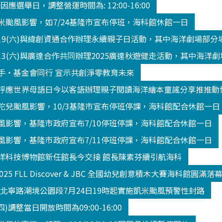
3 因應選舉日，調整營運時間為: 12:00-16:00
米颱風影響，如7/24基隆市宣布停班，海科館休館一日
/19(六)與緯創資通合作辦理永續親子日活動，其中海洋劇場部
13(六)與廣達合作共同辦理2025廣達秋遊健走活動，其中海洋
手‧基金會同行 宣示共創淨零教育未來
呼應世界母語日今以客語辦理親子閱讀海洋繪本童謠分享推推動
陀兒颱風影響，10/3基隆市宣布停班停課，海科館配合休館一日
風影響，基隆市政府宣布7/10停班停課，海科館配合休館一日
風影響，基隆市政府宣布7/11停班停課，海科館配合休館一日
洋科技博物館新任館長今交接 館長陳素芬續引航海科
2025 FLL Discover & JBC 全國幼兒創意積木大賽海科館
K北寧路潮境公園段7月24日19時起實施凱米颱風預警性封路
(四)調整當日開放時間為09:00-16:00