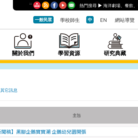
:::
熱門搜尋 ►
海洋劇場
、
餐飲
、
一般民眾
學校師生
中
EN
網站導覽
關於我們
學習資源
研究典藏
其它訊息
主旨
新聞稿】黑腳企鵝寶寶潮 企鵝幼兒園開張