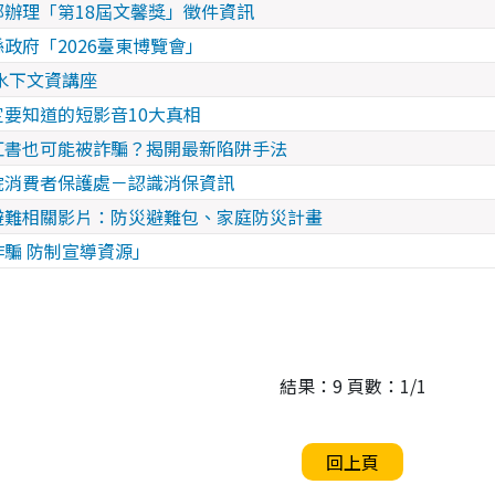
辦理「第18屆文馨獎」徵件資訊
政府「2026臺東博覽會」
—水下文資講座
要知道的短影音10大真相
紅書也可能被詐騙？揭開最新陷阱手法
院消費者保護處－認識消保資訊
避難相關影片：防災避難包、家庭防災計畫
騙 防制宣導資源」
結果：9 頁數：1/1
回上頁