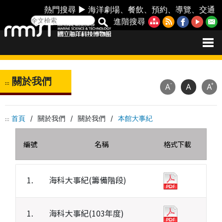
熱門搜尋 ►
海洋劇場
、
餐飲
、
預約
、
導覽
、
交通
進階搜尋
關於我們
:::
-
+
A
A
A
首頁
/
關於我們
/
關於我們
/
本館大事紀
:::
編號
名稱
格式下載
1.
海科大事紀(籌備階段)
1.
海科大事紀(103年度)