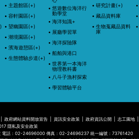
心
主題館區
(+)
研究計畫
(+)
悠遊數位海洋行
動學堂
容軒園區
(+)
藏品資料庫
海洋知識+
)
望幽園區
(+)
生物蒐藏品資料
庫
展廳學習單
潮境園區
(+)
海洋探險隊
濱海遊憩區
(+)
船舶與港口
生態體驗步道
(+)
世界第一本海洋
物理教科書
八斗子漁村探索
學習體驗平台
|
政府網站資料開放宣告
|
資訊安全政策
|
政府資訊公開
|
志工園地
|
017 隱私及安全政策
號 電話：
02-24696000
傳真：
02-24696237
統一編號：73761420