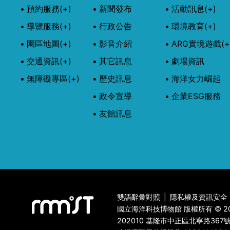
預約服務
(+)
新聞發布
活動訊息
(+)
導覽服務
(+)
行政公告
環境教育
(+)
園區地圖
(+)
影音介紹
ARG實境遊戲
(+
交通資訊
(+)
其它訊息
劇場資訊
無障礙專區
(+)
歷史訊息
海洋女力崛起
政令宣導
企業ESG服務
友館訊息
雙語辭彙對照
|
隱私權及資訊安全
國立海洋科技博物館 版權所有 © 2
202010 基隆市中正區北寧路367