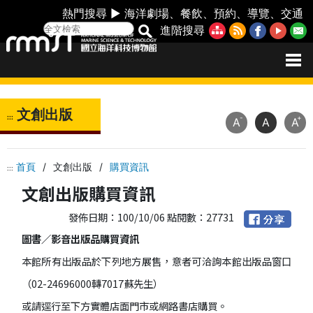
熱門搜尋 ►
海洋劇場
、
餐飲
、
預約
、
導覽
、
交通
進階搜尋
文創出版
:::
-
+
A
A
A
首頁
/
文創出版
/
購買資訊
:::
文創出版購買資訊
發佈日期：100/10/06 點閱數：27731
圖書／影音出版品購買資訊
本館所有出版品於下列地方展售，意者可洽詢本館出版品窗口
（02-24696000轉7017蘇先生）
或請逕行至下方實體店面門市或網路書店購買。