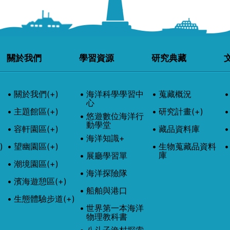
關於我們
學習資源
研究典藏
關於我們
(+)
海洋科學學習中
蒐藏概況
心
主題館區
(+)
研究計畫
(+)
悠遊數位海洋行
動學堂
容軒園區
(+)
藏品資料庫
海洋知識+
)
望幽園區
(+)
生物蒐藏品資料
庫
展廳學習單
潮境園區
(+)
海洋探險隊
濱海遊憩區
(+)
船舶與港口
生態體驗步道
(+)
世界第一本海洋
物理教科書