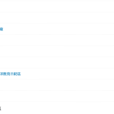
廠
洋教育示範區
區