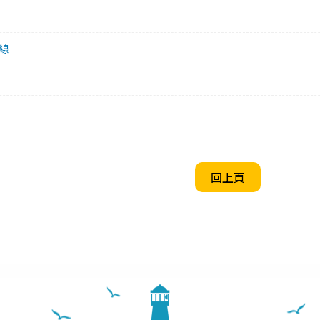
線
回上頁