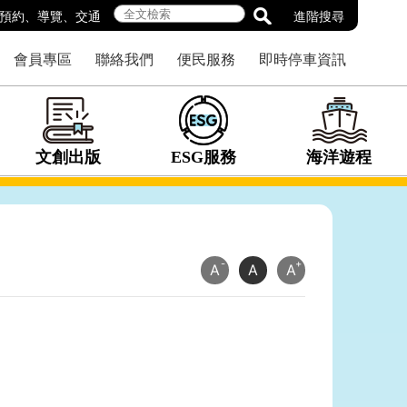
預約
、
導覽
、
交通
進階搜尋
會員專區
聯絡我們
便民服務
即時停車資訊
文創出版
ESG服務
海洋遊程
-
+
A
A
A