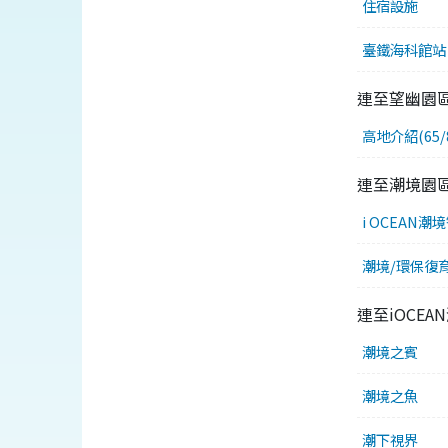
住宿設施
臺鐵海科館站
連至望幽園
高地介紹(65/8
連至潮境園
i OCEAN
潮境/環保復
連至iOCE
潮境之賓
潮境之魚
潮下視界