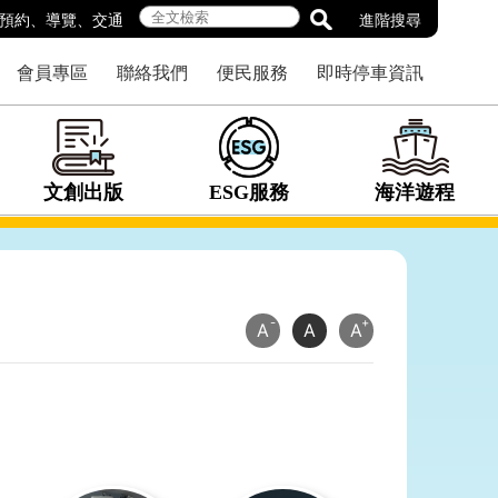
預約
、
導覽
、
交通
進階搜尋
會員專區
聯絡我們
便民服務
即時停車資訊
文創出版
ESG服務
海洋遊程
-
+
A
A
A