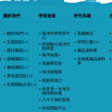
關於我們
學習資源
研究典藏
關於我們
(+)
海洋科學學習中
蒐藏概況
心
主題館區
(+)
研究計畫
(+)
悠遊數位海洋行
動學堂
容軒園區
(+)
藏品資料庫
海洋知識+
)
望幽園區
(+)
生物蒐藏品資料
庫
展廳學習單
潮境園區
(+)
海洋探險隊
濱海遊憩區
(+)
船舶與港口
生態體驗步道
(+)
世界第一本海洋
物理教科書
八斗子漁村探索
學習體驗平台