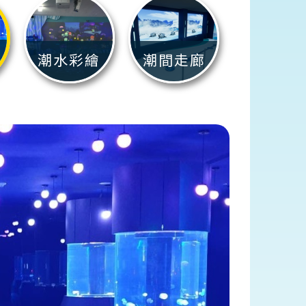
潮水彩繪
潮間走廊