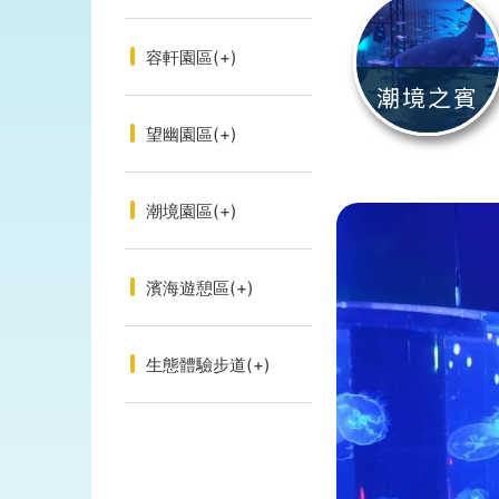
容軒園區
(+)
潮境之賓
望幽園區
(+)
潮境園區
(+)
濱海遊憩區
(+)
生態體驗步道
(+)