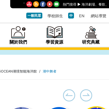
:::
熱門搜尋 ►
海洋劇場
、
餐飲
、
一般民眾
學校師生
中
EN
網站導覽
關於我們
學習資源
研究典藏
iOCEAN潮境智能海洋館
/
潮中舞者