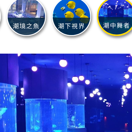
潮中舞者
潮境之魚
潮下視界