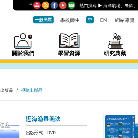
:::
熱門搜尋 ►
海洋劇場
、
餐飲
、
一般民眾
學校師生
中
EN
網站導覽
關於我們
學習資源
研究典藏
出版品
/
視聽出版品
近海漁具漁法
出版形式：DVD