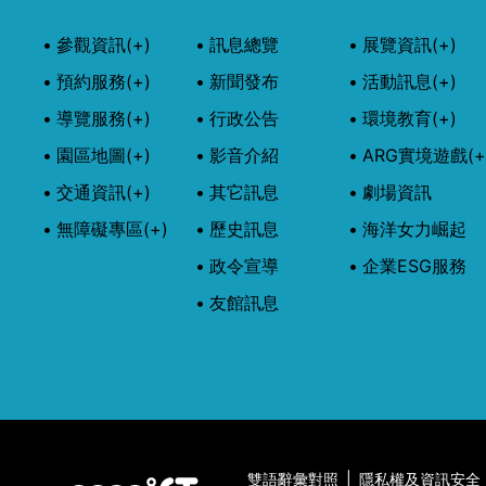
參觀資訊
(+)
訊息總覽
展覽資訊
(+)
預約服務
(+)
新聞發布
活動訊息
(+)
導覽服務
(+)
行政公告
環境教育
(+)
園區地圖
(+)
影音介紹
ARG實境遊戲
(+
交通資訊
(+)
其它訊息
劇場資訊
無障礙專區
(+)
歷史訊息
海洋女力崛起
政令宣導
企業ESG服務
友館訊息
雙語辭彙對照
|
隱私權及資訊安全