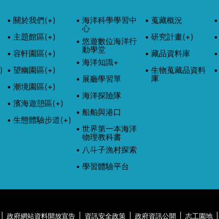
關於我們
(+)
海洋科學學習中
蒐藏概況
心
主題館區
(+)
研究計畫
(+)
悠遊數位海洋行
動學堂
容軒園區
(+)
藏品資料庫
海洋知識+
)
望幽園區
(+)
生物蒐藏品資料
庫
展廳學習單
潮境園區
(+)
海洋探險隊
濱海遊憩區
(+)
船舶與港口
生態體驗步道
(+)
世界第一本海洋
物理教科書
八斗子漁村探索
學習體驗平台
|
政府網站資料開放宣告
|
資訊安全政策
|
政府資訊公開
|
志工園地
|