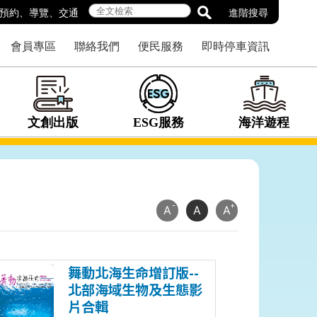
預約
、
導覽
、
交通
進階搜尋
會員專區
聯絡我們
便民服務
即時停車資訊
文創出版
ESG服務
海洋遊程
-
+
A
A
A
舞動北海生命增訂版--
北部海域生物及生態影
片合輯