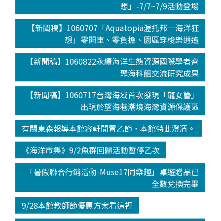
想」-7/7~7/9活動登場
【新聞稿】1060707「Aquatopia渥托邦─海洋狂
想」零開車、零負擔、園區穿梭樂逍遙
【新聞稿】1060822永續海洋生態資源國際學者齊
聚海科館交流研究成果
【新聞稿】1060717台灣海域首次發現「龍女簪」
出現於望海巷潮境海灣資源保護區
有關東森報導本館容軒閒置乙節，本館特此澄清。
《海洋市集》9/2魚群回歸活動暫停乙次
「暑假聯合行銷活動-Muse17同樂趣」桌遊贈品已
全數兌換完畢
9/28本館教師節優惠方案看這裡