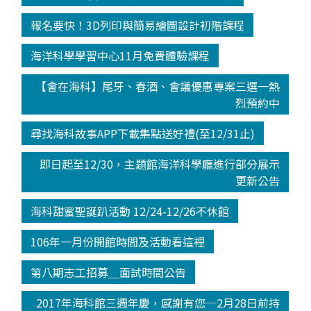
報名要快！3D列印與簡易繪圖設計初階課程
海洋科學學習中心11月免費體驗課程
【會在海科】尾牙、春酒、會議優惠專案三選一熱
烈預約中
尋找海科故事APP下載集點送好禮(至12/31止)
即日起至12/30，主題館海洋科學廳進行部分展示
更新公告
海科甜蜜聖誕趴活動 12/24-12/26不休館
106年一月份開館時間及活動看這裡
第八期志工招募＿面試時間公告
2017年海科館三週年慶，感謝有您─2月28日前持