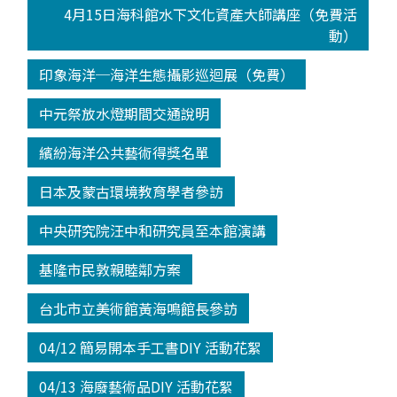
4月15日海科館水下文化資產大師講座（免費活
動）
印象海洋─海洋生態攝影巡迴展（免費）
中元祭放水燈期間交通說明
繽紛海洋公共藝術得獎名單
日本及蒙古環境教育學者參訪
中央研究院汪中和研究員至本館演講
基隆市民敦親睦鄰方案
台北市立美術館黃海鳴館長參訪
04/12 簡易開本手工書DIY 活動花絮
04/13 海廢藝術品DIY 活動花絮