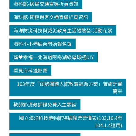
海科館-居民交通宣導折頁資訊
海科館-開館遊客交通宣導折頁資訊
海洋防災科技與減災教育生活體驗營-活動花絮
海科小小伸展台開始報名囉
藻♥幸福─北海道阿寒湖綠藻球瓶DIY
看見海科攝影賽
103年度「弱勢團體入館教育補助方案」實施計畫
簡章
教師節憑教師證免費入主題館
國立海洋科技博物館特展聯票票價表(103.10.4至
104.1.4適用)