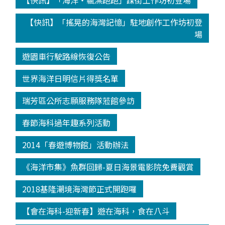
【快訊】「海洋‧飄漂跑跑」踩街工作坊初登場
【快訊】「搖晃的海灣記憶」駐地創作工作坊初登
場
遊園車行駛路線恢復公告
世界海洋日明信片得獎名單
瑞芳區公所志願服務隊蒞館參訪
春節海科過年趣系列活動
2014「春遊博物館」活動辦法
《海洋市集》魚群回歸-夏日海景電影院免費觀賞
2018基隆潮境海灣節正式開跑囉
【會在海科-迎新春】遊在海科，食在八斗