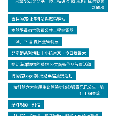
台灣No.1北北基『陸上造礁-針織珊瑚』成果發表
新聞稿
吉祥物亮相海科站與鐵馬驛站
本館學員宿舍榮獲公共工程金質獎
「藻」幸福-夏日藝術特展
兒童節系列活動│小孩當家‧今日我最大
送給海洋媽媽的禮物 公共藝術作品設置活動
博物館Logo讚-網路票選抽獎活動
海科館六大主題生態體驗步道參觀資訊已公告，歡
迎上網查詢。
給鄉親的一封信