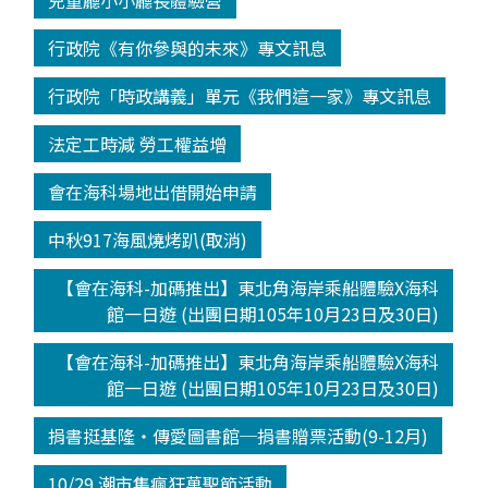
兒童廳小小廳長體驗營
行政院《有你參與的未來》專文訊息
行政院「時政講義」單元《我們這一家》專文訊息
法定工時減 勞工權益增
會在海科場地出借開始申請
中秋917海風燒烤趴(取消)
【會在海科-加碼推出】東北角海岸乘船體驗X海科
館一日遊 (出團日期105年10月23日及30日)
【會在海科-加碼推出】東北角海岸乘船體驗X海科
館一日遊 (出團日期105年10月23日及30日)
捐書挺基隆‧傳愛圖書館─捐書贈票活動(9-12月)
10/29 潮市集瘋狂萬聖節活動