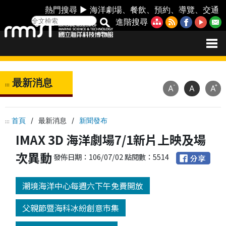
熱門搜尋 ►
海洋劇場
、
餐飲
、
預約
、
導覽
、
交通
進階搜尋
最新消息
:::
-
+
A
A
A
首頁
/
最新消息
/
新聞發布
:::
IMAX 3D 海洋劇場7/1新片上映及場
次異動
發佈日期：106/07/02 點閱數：5514
潮境海洋中心每週六下午免費開放
父親節暨海科冰紛創意市集