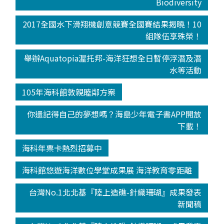
Biodiversity
2017全國水下滑翔機創意競賽全國賽結果揭曉！10
組隊伍享殊榮！
舉辦Aquatopia渥托邦-海洋狂想全日暫停浮潛及潛
水等活動
105年海科館敦親睦鄰方案
你還記得自己的夢想嗎？海島少年電子書APP開放
下載！
海科年票卡熱烈招募中
海科館悠遊海洋數位學堂成果展 海洋教育零距離
台灣No.1北北基『陸上造礁-針織珊瑚』成果發表
新聞稿