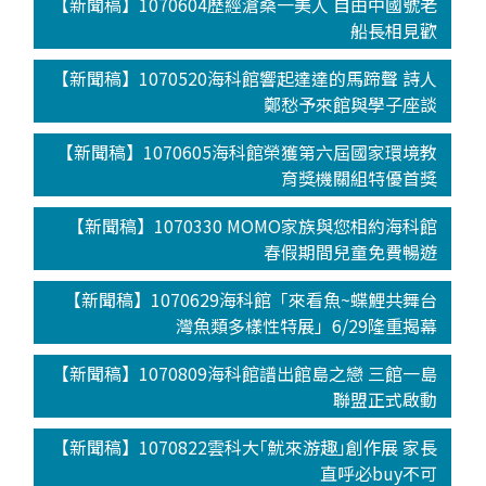
【新聞稿】1070604歷經滄桑一美人 自由中國號老
船長相見歡
【新聞稿】1070520海科館響起達達的馬蹄聲 詩人
鄭愁予來館與學子座談
【新聞稿】1070605海科館榮獲第六屆國家環境教
育獎機關組特優首獎
【新聞稿】1070330 MOMO家族與您相約海科館
春假期間兒童免費暢遊
【新聞稿】1070629海科館「來看魚~蝶鯉共舞台
灣魚類多樣性特展」6/29隆重揭幕
【新聞稿】1070809海科館譜出館島之戀 三館一島
聯盟正式啟動
【新聞稿】1070822雲科大｢魷來游趣｣創作展 家長
直呼必buy不可