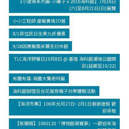
【小建築系列展-小攤子 x 2016海科館】7月16日
(六)至8月21日(日)展覽
小小工程師 虛擬實境3D營
8/1原住民日全票九折優惠
9/28因應颱風來襲全日休館
TLC海洋野餐日10月8日 @ 基隆 海科館潮境公園開
趴(延期至10/22)
有膽有識-海膽大驚奇特展
海科館辦理百合花復育親子共學體驗活動
【海洋市集】106年元月27日~2月1日春節連假 歡
迎承租
【新聞稿】1060120「博物館尋寶夢」～歡迎來海