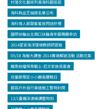
村落文化藝術列車海科館巡迴
海科熱血王抽獎名單公布
海科情人節甜蜜蜜放閃送好禮
國際扶輪台北錫口扶輪青年服務團參訪
2014望安海洋環境教師研習營
05/18 海廢大調查-2014實境解謎活動 活動花絮
鱷魚拍檔保育戰士-厄文家族見面會
兒童節限定小小廳長體驗日
館區戶外自行車道施工暫時封閉
12/1臺鐵深澳線調整時刻