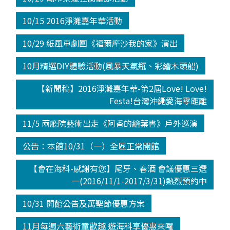
10/15 2016淨灘嘉年華活動
10/29 紙風車劇團《福爾摩沙我的家》演出
10月精選DIY體驗活動(風暴天氣瓶、彩繪木頭船)
【新聞稿】2016淨灘嘉年華-第2屆Love! Love!
Festa!台灣沖繩愛海零距離
11/5 兩廳院藝術出走《阿香的繪葉書》戶外巡演
公告：本館10/31（一）全區正常開館
【會在海科-感謝有您】尾牙、春酒 會議優惠三選
一(2016/11/1-2017/3/31)熱烈預約中
10/31 開館公告及萬聖節優惠方案
11月每週六藝術童歡趣 遊海科享優惠來囉