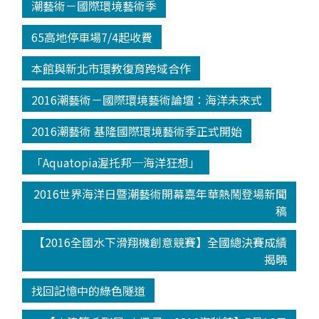
潮藝術－國際環境藝術季
65高地停車場7/4起收費
本館與新北市環教復育跨域合作
2016潮藝術－國際環境藝術論壇：海洋未來式
2016潮藝術 基隆國際環境藝術季正式開始
「Aquatopia渥托邦─海洋狂想」
2016世界海洋日暨潮藝術開幕嘉年華熱鬧登場新聞
稿
【2016全國水下滑翔機創意競賽】全國總決賽成績
揭曉
找回記憶中的綠色隧道