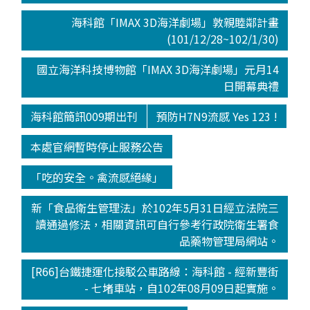
海科館「IMAX 3D海洋劇場」敦親睦鄰計畫
(101/12/28~102/1/30)
國立海洋科技博物館「IMAX 3D海洋劇場」元月14
日開幕典禮
海科館簡訊009期出刊
預防H7N9流感 Yes 123 !
本處官網暫時停止服務公告
「吃的安全。禽流感絕緣」
新「食品衛生管理法」於102年5月31日經立法院三
讀通過修法，相關資訊可自行參考行政院衛生署食
品藥物管理局網站。
[R66]台鐵捷運化接駁公車路線：海科館 - 經新豐街
- 七堵車站，自102年08月09日起實施。