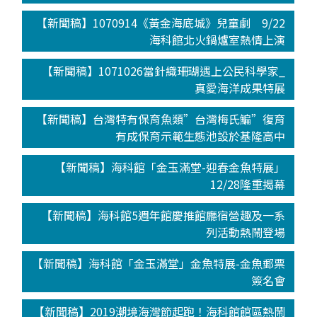
【新聞稿】1070914《黃金海底城》兒童劇 9/22
海科館北火鍋爐室熱情上演
【新聞稿】1071026當針織珊瑚遇上公民科學家_
真愛海洋成果特展
【新聞稿】台灣特有保育魚類”台灣梅氏鯿”復育
有成保育示範生態池設於基隆高中
【新聞稿】海科館「金玉滿堂-迎春金魚特展」
12/28隆重揭幕
【新聞稿】海科館5週年館慶推館廳宿營趣及一系
列活動熱鬧登場
【新聞稿】海科館「金玉滿堂」金魚特展-金魚郵票
簽名會
【新聞稿】2019潮境海灣節起跑！海科館館區熱鬧