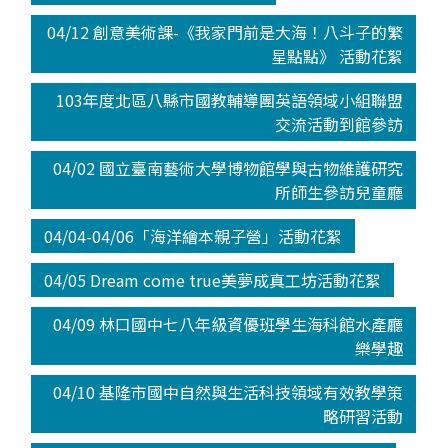
04/12 創意美術課-《我家門前是大海！八斗子的繁
星點點》 活動花絮
103年度北區八縣市國教輔導團英語領域小組聯盟
交流活動到館參訪
04/02 國立臺南藝術大學博物館學與古物維護研究
所師生參訪兒童廳
04/04-04/06「海洋繪本親子營」活動花絮
04/05 Dream come true美夢成真工坊活動花絮
04/09 林口國中七八年級資優班學生海科館水產廳
樂學趣
04/10 基隆市國中自然與生活科技領域有效教學策
略研習活動