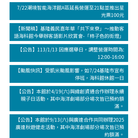
7/22潮境智能海洋館A區延長營運至21點並推出星
光票100元
【新聞稿】基隆義民嘉年華「共下來尞」～推動客
語海科館今舉辦客語影片欣賞會-「柿子色的街燈」
【公告】113/1/13 因應選舉日，調整營運時間為:
12:00-16:00
【颱風快訊】受凱米颱風影響，如7/24基隆市宣布
停班，海科館休館一日
【公告】本館於4/19(六)與緯創資通合作辦理永續
親子日活動，其中海洋劇場部分場次皆已預約額
滿。
【公告】本館於9/13(六)與廣達合作共同辦理2025
廣達秋遊健走活動，其中海洋劇場部分場次皆已預
約額滿。