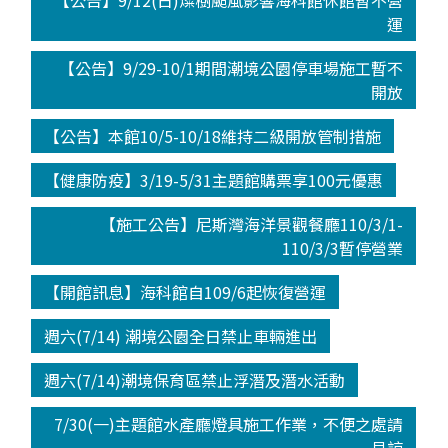
【公告】9/12(日)燦樹颱風影響海科館休館暫不營
運
【公告】9/29-10/1期間潮境公園停車場施工暫不
開放
【公告】本館10/5-10/18維持二級開放管制措施
【健康防疫】3/19-5/31主題館購票享100元優惠
【施工公告】尼斯灣海洋景觀餐廳110/3/1-
110/3/3暫停營業
【開館訊息】海科館自109/6起恢復營運
週六(7/14) 潮境公園全日禁止車輛進出
週六(7/14)潮境保育區禁止浮潛及潛水活動
7/30(一)主題館水產廳燈具施工作業，不便之處請