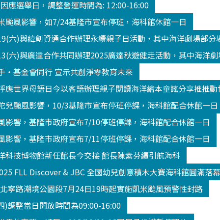
3 因應選舉日，調整營運時間為: 12:00-16:00
米颱風影響，如7/24基隆市宣布停班，海科館休館一日
/19(六)與緯創資通合作辦理永續親子日活動，其中海洋劇場部
13(六)與廣達合作共同辦理2025廣達秋遊健走活動，其中海洋
手‧基金會同行 宣示共創淨零教育未來
呼應世界母語日今以客語辦理親子閱讀海洋繪本童謠分享推推動
陀兒颱風影響，10/3基隆市宣布停班停課，海科館配合休館一日
風影響，基隆市政府宣布7/10停班停課，海科館配合休館一日
風影響，基隆市政府宣布7/11停班停課，海科館配合休館一日
洋科技博物館新任館長今交接 館長陳素芬續引航海科
2025 FLL Discover & JBC 全國幼兒創意積木大賽海科館
K北寧路潮境公園段7月24日19時起實施凱米颱風預警性封路
(四)調整當日開放時間為09:00-16:00