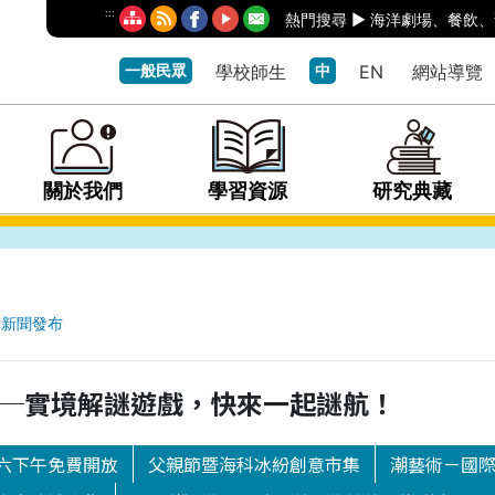
:::
熱門搜尋 ►
海洋劇場
、
餐飲
、
一般民眾
學校師生
中
EN
網站導覽
關於我們
學習資源
研究典藏
新聞發布
─實境解謎遊戲，快來一起謎航！
六下午免費開放
父親節暨海科冰紛創意市集
潮藝術－國