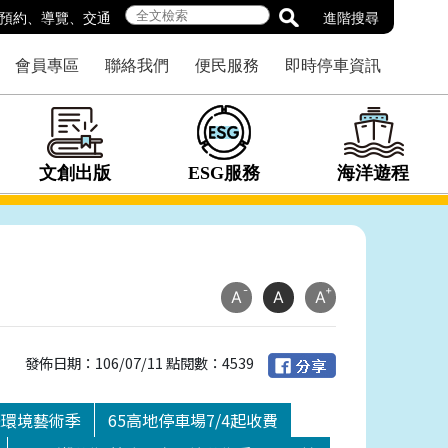
預約
、
導覽
、
交通
進階搜尋
會員專區
聯絡我們
便民服務
即時停車資訊
文創出版
ESG服務
海洋遊程
-
+
A
A
A
發佈日期：106/07/11 點閱數：4539
際環境藝術季
65高地停車場7/4起收費