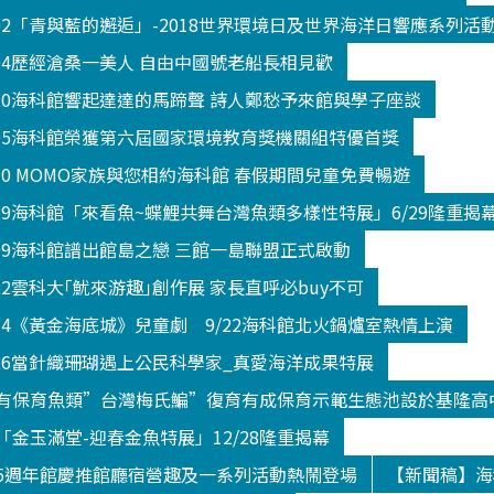
602「青與藍的邂逅」-2018世界環境日及世界海洋日響應系列活
604歷經滄桑一美人 自由中國號老船長相見歡
520海科館響起達達的馬蹄聲 詩人鄭愁予來館與學子座談
605海科館榮獲第六屆國家環境教育獎機關組特優首獎
330 MOMO家族與您相約海科館 春假期間兒童免費暢遊
629海科館「來看魚~蝶鯉共舞台灣魚類多樣性特展」6/29隆重揭
809海科館譜出館島之戀 三館一島聯盟正式啟動
22雲科大｢魷來游趣｣創作展 家長直呼必buy不可
914《黃金海底城》兒童劇 9/22海科館北火鍋爐室熱情上演
026當針織珊瑚遇上公民科學家_真愛海洋成果特展
有保育魚類”台灣梅氏鯿”復育有成保育示範生態池設於基隆高
金玉滿堂-迎春金魚特展」12/28隆重揭幕
5週年館慶推館廳宿營趣及一系列活動熱鬧登場
【新聞稿】海