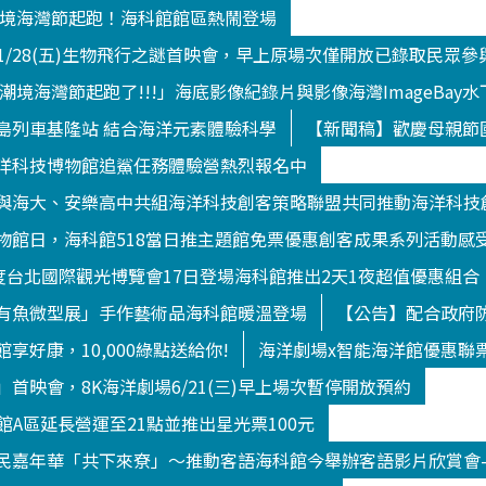
9潮境海灣節起跑！海科館館區熱鬧登場
/1/28(五)生物飛行之謎首映會，早上原場次僅開放已錄取民眾參
9潮境海灣節起跑了!!!」海底影像紀錄片與影像海灣ImageBa
島列車基隆站 結合海洋元素體驗科學
【新聞稿】歡慶母親節
洋科技博物館追鯊任務體驗營熱烈報名中
與海大、安樂高中共組海洋科技創客策略聯盟共同推動海洋科技
物館日，海科館518當日推主題館免票優惠創客成果系列活動感
年度台北國際觀光博覽會17日登場海科館推出2天1夜超值優惠組合
有魚微型展」手作藝術品海科館暖溫登場
【公告】配合政府防
享好康，10,000綠點送給你!
海洋劇場x智能海洋館優惠聯
首映會，8K海洋劇場6/21(三)早上場次暫停開放預約
洋館A區延長營運至21點並推出星光票100元
民嘉年華「共下來尞」～推動客語海科館今舉辦客語影片欣賞會