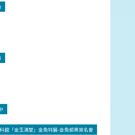
動
幕
中
科館「金玉滿堂」金魚特展-金魚郵票簽名會