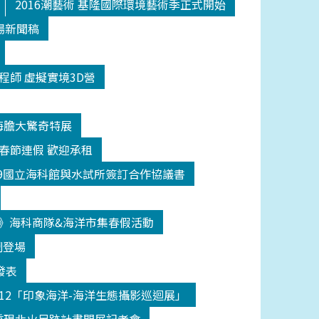
2016潮藝術 基隆國際環境藝術季正式開始
場新聞稿
程師 虛擬實境3D營
海膽大驚奇特展
日春節連假 歡迎承租
209國立海科館與水試所簽訂合作協議書
》海科商隊&海洋市集春假活動
鬧登場
發表
512「印象海洋-海洋生態攝影巡迴展」