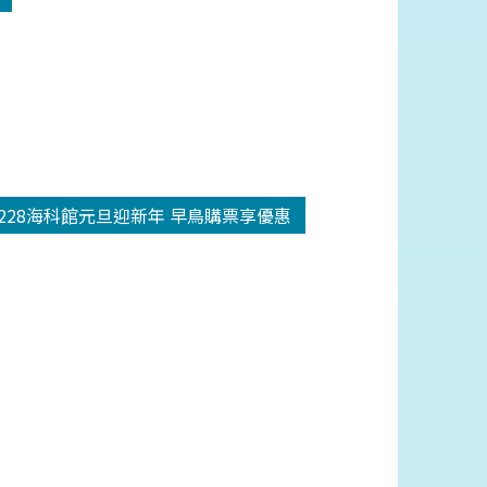
1228海科館元旦迎新年 早鳥購票享優惠