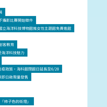
與
y水下攝影比賽開始徵件
國立海洋科技博物館推女性主題館免費進館
創客教育
受海洋科技魅力
疫政策，海科館閉館日延長至6/28
票即日啟限量發售
-「柿子色的街燈」