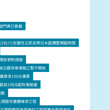
入館門票已售罄
/18(六)全國性公民投票日本館調整開館時間
二級開放管制措施
間潮境公園停車場施工暫不開放
館購票享100元優惠
自109/6起恢復營運
活動
(五)主題館兒童廳維修工程
館主題館煙控改善統包工程榮獲金質獎肯定