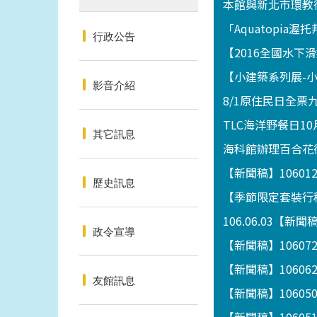
本館與新北市環教
「Aquatopia
行政公告
【2016全國水
【小建築系列展-小攤
影音介紹
8/1原住民日全票
TLC海洋野餐日10
其它訊息
海科館辦理百合花
【新聞稿】1060
歷史訊息
【季節限定套裝行程
106.06.03
政令宣導
【新聞稿】1060
【新聞稿】1060
友館訊息
【新聞稿】1060