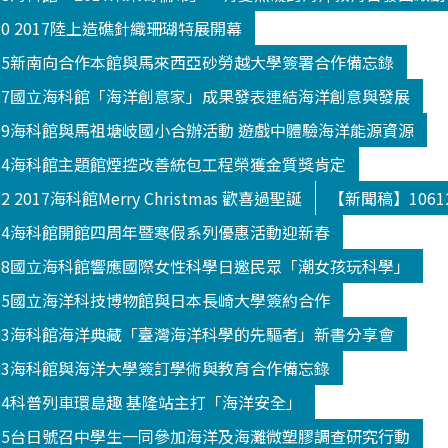
20 2017陸上造礁針織珊瑚特展開幕
025新南向合作本館與馬來西亞砂勞越大學簽署合作備忘錄
027國立海科館「海洋創意家」成果發表連結海洋創意與發展
109海科館與馬祖塘岐國小合辦活動 遊戲中體驗海洋能源資源
114海科館主題館煙控改善統包工程榮獲金質獎肯定
 2017海科館Merry Christmas 歡喜過聖誕
【新聞稿】106
124海科館開館四周年暨寒假系列優惠活動迎新春
208國立海科館響應國際女性科學日邀民眾「潮女孩玩科學」
305國立海洋科技博物館與日本長崎大學簽約合作
303海科館海洋典藏「臺灣海洋科學的先驅者」新書分享會
523海科館與海洋大學簽訂學術與教育合作備忘錄
504科普列車環島趣 基隆站主打「海洋安全」
325台日號召中學生一同參加海洋及海灘微塑膠調查研究行動