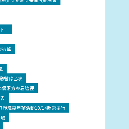
18重現北火足跡計畫開展記者會
高下！
樂逍遙
區
活動暫停乙次
師節優惠方案看這裡
發表
17淨灘嘉年華活動10/14照常舉行
登場