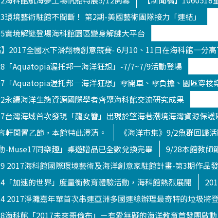
512海科館航海夢工場帆船特展5/12開幕
【新聞稿】10605
823環境藝術駐館不間斷！ 第2期-美國藝術團隊接力「連結」
705實境解謎登場海科館園區變身解謎大平台
新聞稿】2017全國水下滑翔機創意競賽- 6月10、11日在海科館一分
8「Aquatopia渥托邦─海洋狂想」-7/7~7/9活動登場
707「Aquatopia渥托邦─海洋狂想」零開車、零負擔、園區穿梭
822永續海洋生態資源國際學者齊聚海科館交流研究成果
0717台灣海域首次發現「龍女簪」出現於望海巷潮境海灣資源保護
容軒閒置乙節，本館特此澄清。
《海洋市集》9/2魚群回歸
-Muse17同樂趣」桌遊贈品已全數兌換完畢
9/28本館教
929 2017海科館國際環境藝術及海洋創意家駐館計畫-第3期作品
914「加速的世界」度量衡教育體驗活動，海科館熱烈展開
20
014 2017淨灘嘉年華首次串連亞洲多國連線辦理最奇特的垃圾將
018海科館「2017未來哥倫布」－有愛無礙的海洋教育首發團啟動