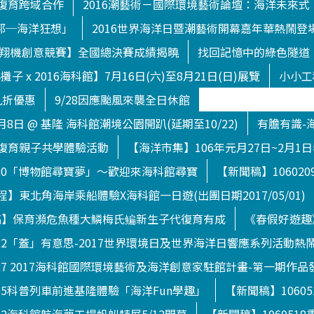
復育跨域合作
2016潮藝術－國際環境藝術論壇：海洋未來式
渥托邦─海洋狂想」
2016世界海洋日暨潮藝術開幕嘉年華熱鬧登
下滑翔機創意競賽】全國總決賽成績揭曉
找回記憶中的綠色隧道
子 x 2016海科館】7月16日(六)至8月21日(日)展覽
小小工
九折優惠
9/28因應颱風來襲全日休館
月8日 @ 基隆 海科館潮境公園開趴(延期至10/22)
有膽有識-
復育親子共學體驗活動
【海洋市集】106年元月27日~2月1
120「博物館尋寶夢」～歡迎來海科館尋寶
【新聞稿】1060
】東北角海岸乘船體驗X海科館一日遊(出團日期2017/05/01)
【新聞稿】保育瀕危魚種大鱗梅氏鳊新生子代復育有成
《春假好遊趣
722「蓋」有意思-2017世界環境日及世界海洋日響應系列活動熱
627 2017海科館國際環境藝術及海洋創意家駐館計畫-第一期作品
505科普列車前進基隆體驗「海洋Fun學趣」
【新聞稿】1060