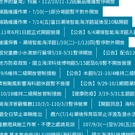
界的臺灣」特展，112/10/11-12因展品維護暫停開放
路維護作業，7/10(一)部分場館暫不對外開放
路維護作業，7/14(五)當日潮境智能海洋館延後至10點開館
11年6月1日起正式開館營運
【公告】6/4潮境智能海洋館
護保養，潮境智能海洋館1/10(二)~1/12(四)暫停對外開放
兒童廳小水滴旅行展項5/18-5/31暫停開放
【公告】配合12
方防疫政策，國立海洋科技博物館5/15起至6/8暫不開放營運
4-9/6維持二級開放管制措施
【公告】本館9/21-10/4維持
日)燦樹颱風影響海科館休館暫不營運
【公告】9/29-10/1期
-10/18維持二級開放管制措施
【健康防疫】3/19-5/31主題
洋景觀餐廳110/3/1-110/3/3暫停營業
【開館訊息】海科館
境公園全日禁止車輛進出
週六(7/14)潮境保育區禁止浮潛及潛水
館水產廳燈具施工作業，不便之處請見諒
107/9/3(一)至9/28
會 基本救命術(BLS)訓練班(海科館班)
國立海洋科技博物