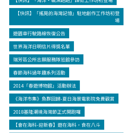
【快訊】「海洋‧飄漂跑跑」踩街工作坊初登場
【快訊】「搖晃的海灣記憶」駐地創作工作坊初登
場
遊園車行駛路線恢復公告
世界海洋日明信片得獎名單
瑞芳區公所志願服務隊蒞館參訪
春節海科過年趣系列活動
2014「春遊博物館」活動辦法
《海洋市集》魚群回歸-夏日海景電影院免費觀賞
2018基隆潮境海灣節正式開跑囉
【會在海科-迎新春】遊在海科，食在八斗