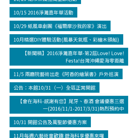
10/15 2016淨灘嘉年華活動
10/29 紙風車劇團《福爾摩沙我的家》演出
10月精選DIY體驗活動(風暴天氣瓶、彩繪木頭船)
【新聞稿】2016淨灘嘉年華-第2屆Love! Love!
Festa!台灣沖繩愛海零距離
11/5 兩廳院藝術出走《阿香的繪葉書》戶外巡演
公告：本館10/31（一）全區正常開館
【會在海科-感謝有您】尾牙、春酒 會議優惠三選
一(2016/11/1-2017/3/31)熱烈預約中
10/31 開館公告及萬聖節優惠方案
11月每週六藝術童歡趣 遊海科享優惠來囉