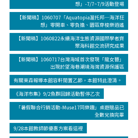
想」-7/7~7/9活動登場
【新聞稿】1060707「Aquatopia渥托邦─海洋狂
想」零開車、零負擔、園區穿梭樂逍遙
【新聞稿】1060822永續海洋生態資源國際學者齊
聚海科館交流研究成果
【新聞稿】1060717台灣海域首次發現「龍女簪」
出現於望海巷潮境海灣資源保護區
有關東森報導本館容軒閒置乙節，本館特此澄清。
《海洋市集》9/2魚群回歸活動暫停乙次
「暑假聯合行銷活動-Muse17同樂趣」桌遊贈品已
全數兌換完畢
9/28本館教師節優惠方案看這裡