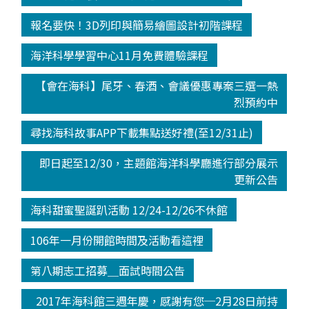
報名要快！3D列印與簡易繪圖設計初階課程
海洋科學學習中心11月免費體驗課程
【會在海科】尾牙、春酒、會議優惠專案三選一熱
烈預約中
尋找海科故事APP下載集點送好禮(至12/31止)
即日起至12/30，主題館海洋科學廳進行部分展示
更新公告
海科甜蜜聖誕趴活動 12/24-12/26不休館
106年一月份開館時間及活動看這裡
第八期志工招募＿面試時間公告
2017年海科館三週年慶，感謝有您─2月28日前持