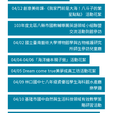
04/12 創意美術課-《我家門前是大海！八斗子的繁
星點點》 活動花絮
103年度北區八縣市國教輔導團英語領域小組聯盟
交流活動到館參訪
04/02 國立臺南藝術大學博物館學與古物維護研究
所師生參訪兒童廳
04/04-04/06「海洋繪本親子營」活動花絮
04/05 Dream come true美夢成真工坊活動花絮
04/09 林口國中七八年級資優班學生海科館水產廳
樂學趣
04/10 基隆市國中自然與生活科技領域有效教學策
略研習活動