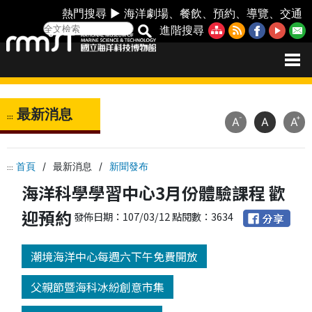
熱門搜尋 ►
海洋劇場
、
餐飲
、
預約
、
導覽
、
交通
進階搜尋
最新消息
:::
-
+
A
A
A
首頁
/
最新消息
/
新聞發布
:::
海洋科學學習中心3月份體驗課程 歡
迎預約
發佈日期：107/03/12 點閱數：3634
潮境海洋中心每週六下午免費開放
父親節暨海科冰紛創意市集