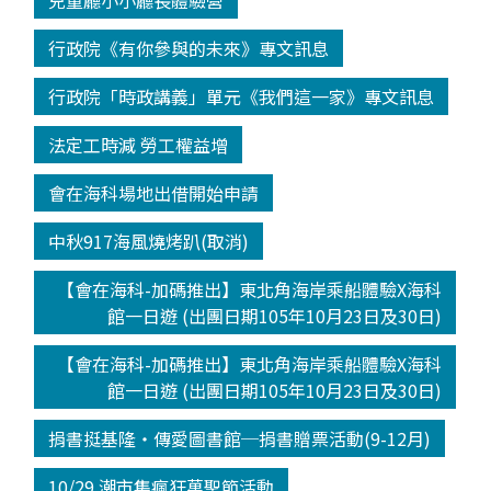
兒童廳小小廳長體驗營
行政院《有你參與的未來》專文訊息
行政院「時政講義」單元《我們這一家》專文訊息
法定工時減 勞工權益增
會在海科場地出借開始申請
中秋917海風燒烤趴(取消)
【會在海科-加碼推出】東北角海岸乘船體驗X海科
館一日遊 (出團日期105年10月23日及30日)
【會在海科-加碼推出】東北角海岸乘船體驗X海科
館一日遊 (出團日期105年10月23日及30日)
捐書挺基隆‧傳愛圖書館─捐書贈票活動(9-12月)
10/29 潮市集瘋狂萬聖節活動