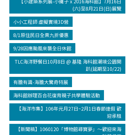
【小建築系列展-小攤子 x 2016海科館】7月16日
(六)至8月21日(日)展覽
小小工程師 虛擬實境3D營
8/1原住民日全票九折優惠
9/28因應颱風來襲全日休館
TLC海洋野餐日10月8日 @ 基隆 海科館潮境公園開
趴(延期至10/22)
有膽有識-海膽大驚奇特展
海科館辦理百合花復育親子共學體驗活動
【海洋市集】106年元月27日~2月1日春節連假 歡
迎承租
【新聞稿】1060120「博物館尋寶夢」～歡迎來海