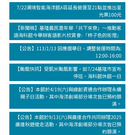
7/22潮境智能海洋館A區延長營運至21點並推出星
光票100元
【新聞稿】基隆義民嘉年華「共下來尞」～推動客
語海科館今舉辦客語影片欣賞會-「柿子色的街燈」
【公告】113/1/13 因應選舉日，調整營運時間為:
12:00-16:00
【颱風快訊】受凱米颱風影響，如7/24基隆市宣布
停班，海科館休館一日
【公告】本館於4/19(六)與緯創資通合作辦理永續
親子日活動，其中海洋劇場部分場次皆已預約額
滿。
【公告】本館於9/13(六)與廣達合作共同辦理2025
廣達秋遊健走活動，其中海洋劇場部分場次皆已預
約額滿。