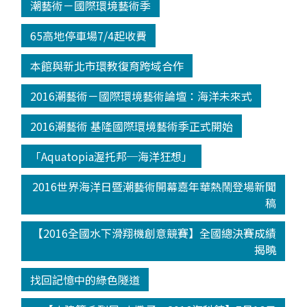
潮藝術－國際環境藝術季
65高地停車場7/4起收費
本館與新北市環教復育跨域合作
2016潮藝術－國際環境藝術論壇：海洋未來式
2016潮藝術 基隆國際環境藝術季正式開始
「Aquatopia渥托邦─海洋狂想」
2016世界海洋日暨潮藝術開幕嘉年華熱鬧登場新聞
稿
【2016全國水下滑翔機創意競賽】全國總決賽成績
揭曉
找回記憶中的綠色隧道