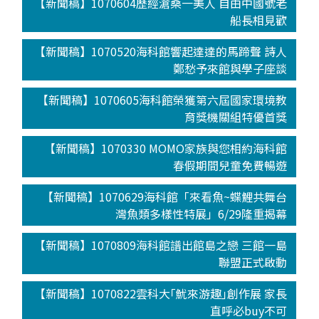
【新聞稿】1070604歷經滄桑一美人 自由中國號老
船長相見歡
【新聞稿】1070520海科館響起達達的馬蹄聲 詩人
鄭愁予來館與學子座談
【新聞稿】1070605海科館榮獲第六屆國家環境教
育獎機關組特優首獎
【新聞稿】1070330 MOMO家族與您相約海科館
春假期間兒童免費暢遊
【新聞稿】1070629海科館「來看魚~蝶鯉共舞台
灣魚類多樣性特展」6/29隆重揭幕
【新聞稿】1070809海科館譜出館島之戀 三館一島
聯盟正式啟動
【新聞稿】1070822雲科大｢魷來游趣｣創作展 家長
直呼必buy不可