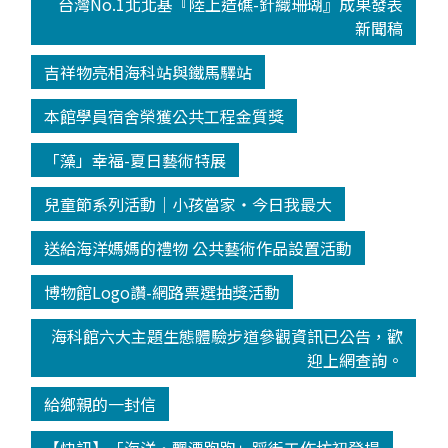
台灣No.1北北基『陸上造礁-針織珊瑚』成果發表
新聞稿
吉祥物亮相海科站與鐵馬驛站
本館學員宿舍榮獲公共工程金質獎
「藻」幸福-夏日藝術特展
兒童節系列活動│小孩當家‧今日我最大
送給海洋媽媽的禮物 公共藝術作品設置活動
博物館Logo讚-網路票選抽獎活動
海科館六大主題生態體驗步道參觀資訊已公告，歡
迎上網查詢。
給鄉親的一封信