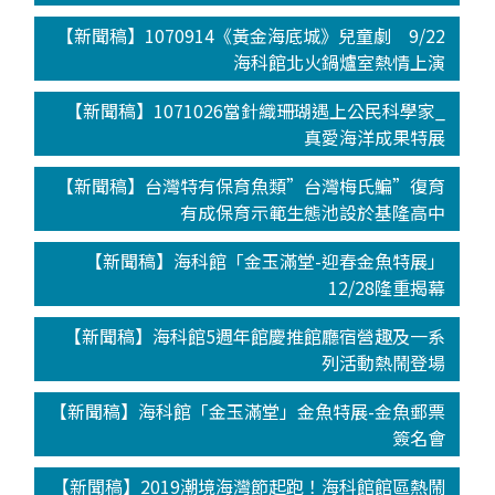
【新聞稿】1070914《黃金海底城》兒童劇 9/22
海科館北火鍋爐室熱情上演
【新聞稿】1071026當針織珊瑚遇上公民科學家_
真愛海洋成果特展
【新聞稿】台灣特有保育魚類”台灣梅氏鯿”復育
有成保育示範生態池設於基隆高中
【新聞稿】海科館「金玉滿堂-迎春金魚特展」
12/28隆重揭幕
【新聞稿】海科館5週年館慶推館廳宿營趣及一系
列活動熱鬧登場
【新聞稿】海科館「金玉滿堂」金魚特展-金魚郵票
簽名會
【新聞稿】2019潮境海灣節起跑！海科館館區熱鬧