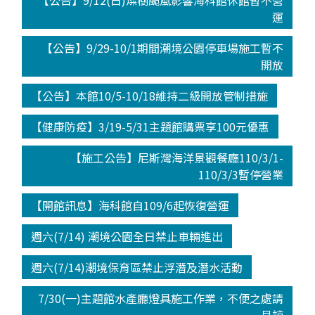
【公告】9/12(日)燦樹颱風影響海科館休館暫不營
運
【公告】9/29-10/1期間潮境公園停車場施工暫不
開放
【公告】本館10/5-10/18維持二級開放管制措施
【健康防疫】3/19-5/31主題館購票享100元優惠
【施工公告】尼斯灣海洋景觀餐廳110/3/1-
110/3/3暫停營業
【開館訊息】海科館自109/6起恢復營運
週六(7/14) 潮境公園全日禁止車輛進出
週六(7/14)潮境保育區禁止浮潛及潛水活動
7/30(一)主題館水產廳燈具施工作業，不便之處請