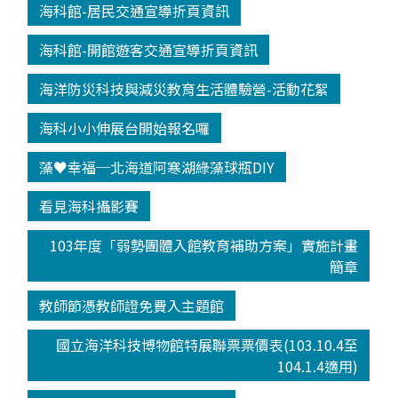
海科館-居民交通宣導折頁資訊
海科館-開館遊客交通宣導折頁資訊
海洋防災科技與減災教育生活體驗營-活動花絮
海科小小伸展台開始報名囉
藻♥幸福─北海道阿寒湖綠藻球瓶DIY
看見海科攝影賽
103年度「弱勢團體入館教育補助方案」實施計畫
簡章
教師節憑教師證免費入主題館
國立海洋科技博物館特展聯票票價表(103.10.4至
104.1.4適用)