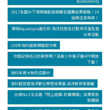
Biodiversity
2017全國水下滑翔機創意競賽全國賽結果揭曉！10
組隊伍享殊榮！
舉辦Aquatopia渥托邦-海洋狂想全日暫停浮潛及潛
水等活動
105年海科館敦親睦鄰方案
你還記得自己的夢想嗎？海島少年電子書APP開放
下載！
海科年票卡熱烈招募中
海科館悠遊海洋數位學堂成果展 海洋教育零距離
台灣No.1北北基『陸上造礁-針織珊瑚』成果發表
新聞稿