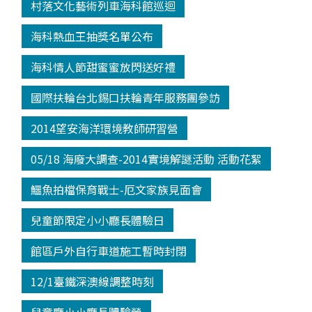
村落文化藝術列車海科館巡迴
海科熱血王抽獎名單公布
海科情人節甜蜜蜜放閃送好禮
國際扶輪台北錫口扶輪青年服務團參訪
2014望安海洋環境教師研習營
05/18 海廢大調查-2014實境解謎活動 活動花絮
鱷魚拍檔保育戰士-厄文家族見面會
兒童節限定小小廳長體驗日
館區戶外自行車道施工暫時封閉
12/1臺鐵深澳線調整時刻