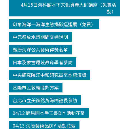
4月15日海科館水下文化資產大師講座（免費活
動）
印象海洋─海洋生態攝影巡迴展（免費）
中元祭放水燈期間交通說明
繽紛海洋公共藝術得獎名單
日本及蒙古環境教育學者參訪
中央研究院汪中和研究員至本館演講
基隆市民敦親睦鄰方案
台北市立美術館黃海鳴館長參訪
04/12 簡易開本手工書DIY 活動花絮
04/13 海廢藝術品DIY 活動花絮