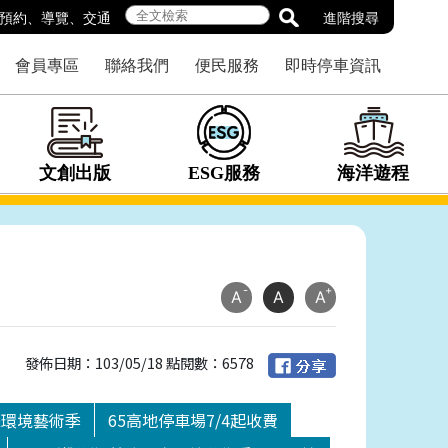
預約
、
導覽
、
交通
進階搜尋
會員專區
聯絡我們
便民服務
即時停車資訊
文創出版
ESG服務
海洋遊程
-
+
A
A
A
發佈日期：103/05/18 點閱數：6578
際環境藝術季
65高地停車場7/4起收費