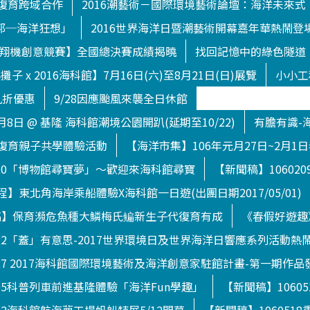
復育跨域合作
2016潮藝術－國際環境藝術論壇：海洋未來式
渥托邦─海洋狂想」
2016世界海洋日暨潮藝術開幕嘉年華熱鬧登
下滑翔機創意競賽】全國總決賽成績揭曉
找回記憶中的綠色隧道
子 x 2016海科館】7月16日(六)至8月21日(日)展覽
小小工
九折優惠
9/28因應颱風來襲全日休館
月8日 @ 基隆 海科館潮境公園開趴(延期至10/22)
有膽有識-
復育親子共學體驗活動
【海洋市集】106年元月27日~2月1
120「博物館尋寶夢」～歡迎來海科館尋寶
【新聞稿】1060
】東北角海岸乘船體驗X海科館一日遊(出團日期2017/05/01)
【新聞稿】保育瀕危魚種大鱗梅氏鳊新生子代復育有成
《春假好遊趣
722「蓋」有意思-2017世界環境日及世界海洋日響應系列活動熱
627 2017海科館國際環境藝術及海洋創意家駐館計畫-第一期作品
505科普列車前進基隆體驗「海洋Fun學趣」
【新聞稿】1060