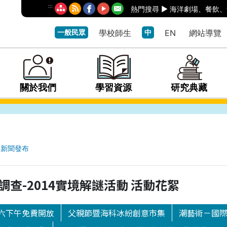
:::
熱門搜尋 ►
海洋劇場
、
餐飲
、
一般民眾
學校師生
中
EN
網站導覽
關於我們
學習資源
研究典藏
新聞發布
廢大調查-2014實境解謎活動 活動花絮
六下午免費開放
父親節暨海科冰紛創意市集
潮藝術－國