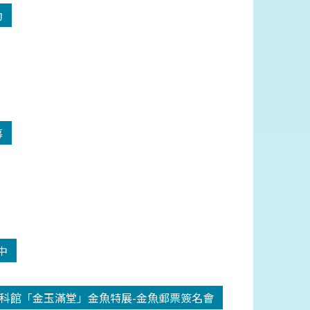
動
幕
中
科館「金玉滿堂」金魚特展-金魚郵票簽名會