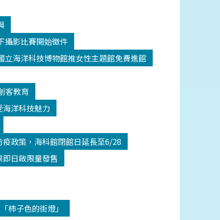
與
y水下攝影比賽開始徵件
國立海洋科技博物館推女性主題館免費進館
創客教育
受海洋科技魅力
疫政策，海科館閉館日延長至6/28
票即日啟限量發售
-「柿子色的街燈」