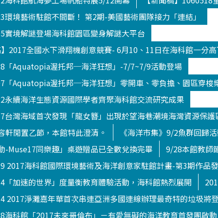
512海科館航海夢工場帆船特展5/12開幕
【新聞稿】10605
823環境藝術駐館不間斷！ 第2期-美國藝術團隊接力「連結」
705實境解謎登場海科館園區變身解謎大平台
新聞稿】2017全國水下滑翔機創意競賽- 6月10、11日在海科館一分
8「Aquatopia渥托邦─海洋狂想」-7/7~7/9活動登場
707「Aquatopia渥托邦─海洋狂想」零開車、零負擔、園區穿梭
822永續海洋生態資源國際學者齊聚海科館交流研究成果
0717台灣海域首次發現「龍女簪」出現於望海巷潮境海灣資源保護
容軒閒置乙節，本館特此澄清。
《海洋市集》9/2魚群回歸
-Muse17同樂趣」桌遊贈品已全數兌換完畢
9/28本館教
929 2017海科館國際環境藝術及海洋創意家駐館計畫-第3期作品
914「加速的世界」度量衡教育體驗活動，海科館熱烈展開
20
014 2017淨灘嘉年華首次串連亞洲多國連線辦理最奇特的垃圾將
018海科館「2017未來哥倫布」－有愛無礙的海洋教育首發團啟動