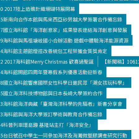
20 2017陸上造礁針織珊瑚特展開幕
025新南向合作本館與馬來西亞砂勞越大學簽署合作備忘錄
027國立海科館「海洋創意家」成果發表連結海洋創意與發展
109海科館與馬祖塘岐國小合辦活動 遊戲中體驗海洋能源資源
114海科館主題館煙控改善統包工程榮獲金質獎肯定
 2017海科館Merry Christmas 歡喜過聖誕
【新聞稿】106
124海科館開館四周年暨寒假系列優惠活動迎新春
208國立海科館響應國際女性科學日邀民眾「潮女孩玩科學」
305國立海洋科技博物館與日本長崎大學簽約合作
303海科館海洋典藏「臺灣海洋科學的先驅者」新書分享會
523海科館與海洋大學簽訂學術與教育合作備忘錄
504科普列車環島趣 基隆站主打「海洋安全」
325台日號召中學生一同參加海洋及海灘微塑膠調查研究行動