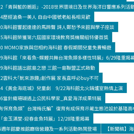
602「青與藍的邂逅」-2018世界環境日及世界海洋日響應系列活
604歷經滄桑一美人 自由中國號老船長相見歡
520海科館響起達達的馬蹄聲 詩人鄭愁予來館與學子座談
605海科館榮獲第六屆國家環境教育獎機關組特優首獎
330 MOMO家族與您相約海科館 春假期間兒童免費暢遊
629海科館「來看魚~蝶鯉共舞台灣魚類多樣性特展」6/29隆重揭
809海科館譜出館島之戀 三館一島聯盟正式啟動
22雲科大｢魷來游趣｣創作展 家長直呼必buy不可
914《黃金海底城》兒童劇 9/22海科館北火鍋爐室熱情上演
026當針織珊瑚遇上公民科學家_真愛海洋成果特展
有保育魚類”台灣梅氏鯿”復育有成保育示範生態池設於基隆高
金玉滿堂-迎春金魚特展」12/28隆重揭幕
5週年館慶推館廳宿營趣及一系列活動熱鬧登場
【新聞稿】海