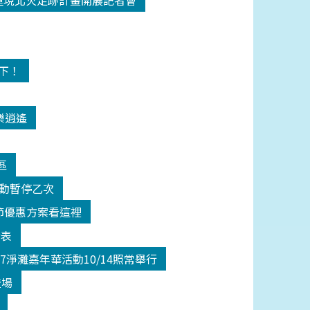
18重現北火足跡計畫開展記者會
高下！
樂逍遙
區
活動暫停乙次
師節優惠方案看這裡
發表
17淨灘嘉年華活動10/14照常舉行
登場