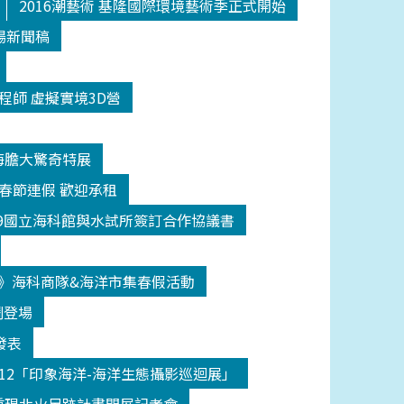
2016潮藝術 基隆國際環境藝術季正式開始
場新聞稿
程師 虛擬實境3D營
海膽大驚奇特展
日春節連假 歡迎承租
209國立海科館與水試所簽訂合作協議書
》海科商隊&海洋市集春假活動
鬧登場
發表
512「印象海洋-海洋生態攝影巡迴展」