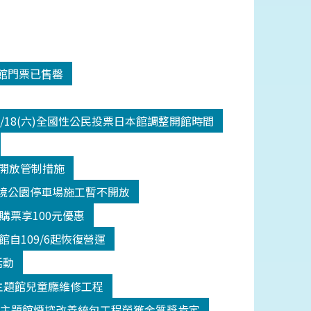
入館門票已售罄
/18(六)全國性公民投票日本館調整開館時間
二級開放管制措施
間潮境公園停車場施工暫不開放
館購票享100元優惠
自109/6起恢復營運
活動
(五)主題館兒童廳維修工程
館主題館煙控改善統包工程榮獲金質獎肯定