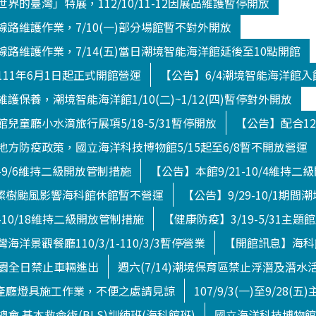
界的臺灣」特展，112/10/11-12因展品維護暫停開放
路維護作業，7/10(一)部分場館暫不對外開放
路維護作業，7/14(五)當日潮境智能海洋館延後至10點開館
11年6月1日起正式開館營運
【公告】6/4潮境智能海洋館
護保養，潮境智能海洋館1/10(二)~1/12(四)暫停對外開放
兒童廳小水滴旅行展項5/18-5/31暫停開放
【公告】配合12
方防疫政策，國立海洋科技博物館5/15起至6/8暫不開放營運
4-9/6維持二級開放管制措施
【公告】本館9/21-10/4維持
日)燦樹颱風影響海科館休館暫不營運
【公告】9/29-10/1期
-10/18維持二級開放管制措施
【健康防疫】3/19-5/31主題
洋景觀餐廳110/3/1-110/3/3暫停營業
【開館訊息】海科館
境公園全日禁止車輛進出
週六(7/14)潮境保育區禁止浮潛及潛水
館水產廳燈具施工作業，不便之處請見諒
107/9/3(一)至9/28
會 基本救命術(BLS)訓練班(海科館班)
國立海洋科技博物