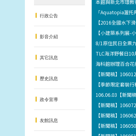
本館與新北市環教
「Aquatopia
行政公告
【2016全國水
【小建築系列展-小攤
影音介紹
8/1原住民日全票
TLC海洋野餐日10
其它訊息
海科館辦理百合花
【新聞稿】1060
歷史訊息
【季節限定套裝行程
106.06.03
政令宣導
【新聞稿】1060
【新聞稿】1060
友館訊息
【新聞稿】1060