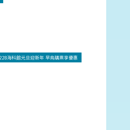
1228海科館元旦迎新年 早鳥購票享優惠