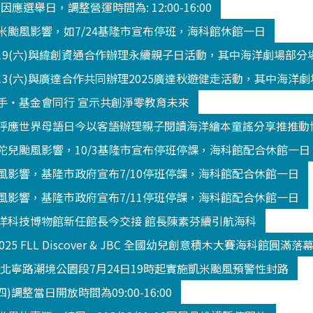
3 因應選舉日，調整營運時間為: 12:00-16:00
米颱風影響，如7/24基隆市宣布停班，海科館休館一日
/19(六)與緯創資通合作辦理永續親子日活動，其中海洋劇場部
13(六)與廣達合作共同辦理2025廣達秋遊健走活動，其中海洋
手‧基金會同行 宣示共創淨零教育未來
呼應世界母語日今以客語辦理親子閱讀海洋繪本童謠分享推推動
陀兒颱風影響，10/3基隆市宣布停班停課，海科館配合休館一日
風影響，基隆市政府宣布7/10停班停課，海科館配合休館一日
風影響，基隆市政府宣布7/11停班停課，海科館配合休館一日
洋科技博物館新任館長今交接 館長陳素芬續引航海科
2025 FLL Discover & JBC 全國幼兒創意積木大賽海科館
K北寧路潮境公園段7月24日19時起實施凱米颱風預警性封路
(四)調整當日開放時間為09:00-16:00