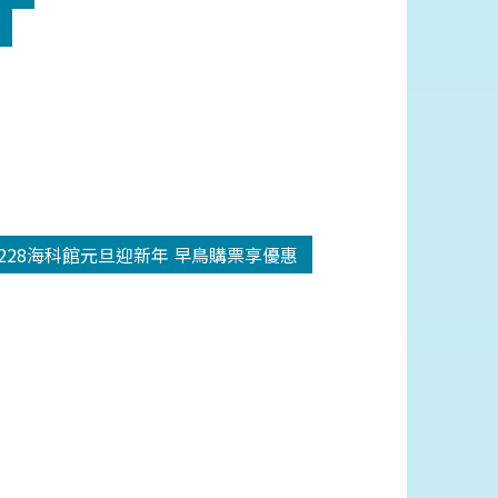
1228海科館元旦迎新年 早鳥購票享優惠