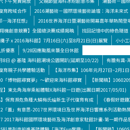
六下午免費開放
父親節暨海科冰紛創意市集
潮藝術－國
復育跨域合作
2016潮藝術－國際環境藝術論壇：海洋未來式
渥托邦─海洋狂想」
2016世界海洋日暨潮藝術開幕嘉年華熱鬧登
下滑翔機創意競賽】全國總決賽成績揭曉
找回記憶中的綠色隧道
子 x 2016海科館】7月16日(六)至8月21日(日)展覽
小小工
九折優惠
9/28因應颱風來襲全日休館
月8日 @ 基隆 海科館潮境公園開趴(延期至10/22)
有膽有識-
復育親子共學體驗活動
【海洋市集】106年元月27日~2月1
120「博物館尋寶夢」～歡迎來海科館尋寶
【新聞稿】1060
】東北角海岸乘船體驗X海科館一日遊(出團日期2017/05/01)
【新聞稿】保育瀕危魚種大鱗梅氏鳊新生子代復育有成
《春假好遊趣
722「蓋」有意思-2017世界環境日及世界海洋日響應系列活動熱
627 2017海科館國際環境藝術及海洋創意家駐館計畫-第一期作品
505科普列車前進基隆體驗「海洋Fun學趣」
【新聞稿】1060