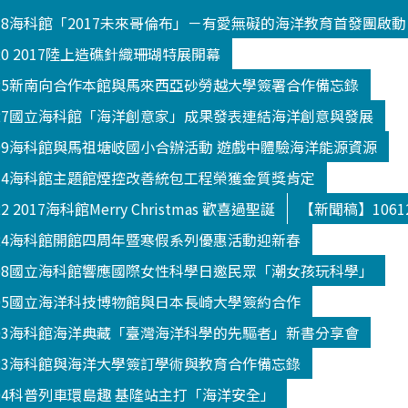
018海科館「2017未來哥倫布」－有愛無礙的海洋教育首發團啟動
20 2017陸上造礁針織珊瑚特展開幕
025新南向合作本館與馬來西亞砂勞越大學簽署合作備忘錄
027國立海科館「海洋創意家」成果發表連結海洋創意與發展
109海科館與馬祖塘岐國小合辦活動 遊戲中體驗海洋能源資源
114海科館主題館煙控改善統包工程榮獲金質獎肯定
 2017海科館Merry Christmas 歡喜過聖誕
【新聞稿】106
124海科館開館四周年暨寒假系列優惠活動迎新春
208國立海科館響應國際女性科學日邀民眾「潮女孩玩科學」
305國立海洋科技博物館與日本長崎大學簽約合作
303海科館海洋典藏「臺灣海洋科學的先驅者」新書分享會
523海科館與海洋大學簽訂學術與教育合作備忘錄
504科普列車環島趣 基隆站主打「海洋安全」