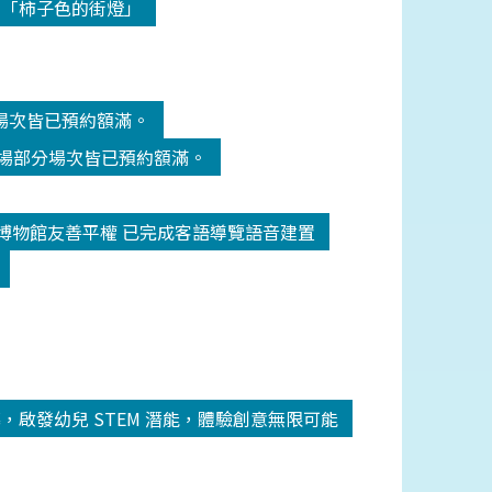
-「柿子色的街燈」
分場次皆已預約額滿。
劇場部分場次皆已預約額滿。
博物館友善平權 已完成客語導覽語音建置
圓滿落幕，啟發幼兒 STEM 潛能，體驗創意無限可能