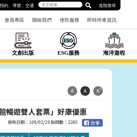
預約
、
導覽
、
交通
進階搜尋
會員專區
聯絡我們
便民服務
即時停車資訊
文創出版
ESG服務
海洋遊程
-
+
A
A
A
三館暢遊雙人套票」好康優惠
發佈日期：109/02/19 點閱數：2265