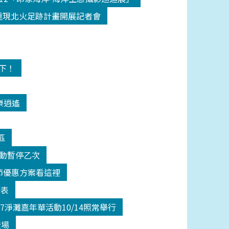
18重現北火足跡計畫開展記者會
高下！
樂逍遙
區
活動暫停乙次
師節優惠方案看這裡
發表
17淨灘嘉年華活動10/14照常舉行
登場