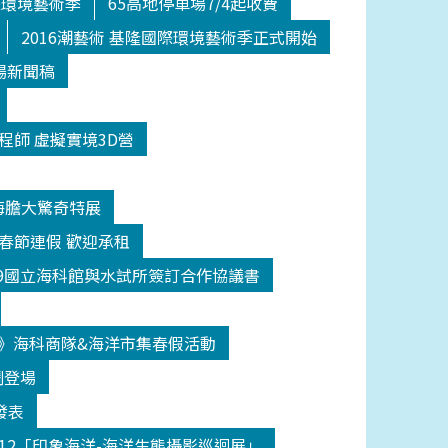
際環境藝術季
65高地停車場7/4起收費
2016潮藝術 基隆國際環境藝術季正式開始
場新聞稿
程師 虛擬實境3D營
海膽大驚奇特展
日春節連假 歡迎承租
209國立海科館與水試所簽訂合作協議書
》海科商隊&海洋市集春假活動
鬧登場
發表
512「印象海洋-海洋生態攝影巡迴展」