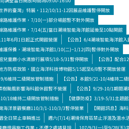
(四)調整當日開放時間為09:00-16:00
界的臺灣」特展，112/10/11-12因展品維護暫停開放
路維護作業，7/10(一)部分場館暫不對外開放
路維護作業，7/14(五)當日潮境智能海洋館延後至10點開館
11年6月1日起正式開館營運
【公告】6/4潮境智能海洋館
護保養，潮境智能海洋館1/10(二)~1/12(四)暫停對外開放
兒童廳小水滴旅行展項5/18-5/31暫停開放
【公告】配合12
方防疫政策，國立海洋科技博物館5/15起至6/8暫不開放營運
4-9/6維持二級開放管制措施
【公告】本館9/21-10/4維持
日)燦樹颱風影響海科館休館暫不營運
【公告】9/29-10/1期
-10/18維持二級開放管制措施
【健康防疫】3/19-5/31主題
洋景觀餐廳110/3/1-110/3/3暫停營業
【開館訊息】海科館
境公園全日禁止車輛進出
週六(7/14)潮境保育區禁止浮潛及潛水
館水產廳燈具施工作業，不便之處請見諒
107/9/3(一)至9/28