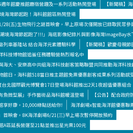
5週年館慶推館廳宿營趣及一系列活動熱鬧登場
【新聞稿】海
9潮境海灣節起跑！海科館館區熱鬧登場
/1/28(五)生物飛行之謎首映會，早上原場次僅開放已錄取民眾參
9潮境海灣節起跑了!!!」海底影像紀錄片與影像海灣ImageBa
島列車基隆站 結合海洋元素體驗科學
【新聞稿】歡慶母親節
洋科技博物館追鯊任務體驗營熱烈報名中
與海大、安樂高中共組海洋科技創客策略聯盟共同推動海洋科技
物館日，海科館518當日推主題館免票優惠創客成果系列活動感
年度台北國際觀光博覽會17日登場海科館推出2天1夜超值優惠組合
有魚微型展」手作藝術品海科館暖溫登場
【公告】配合政府防
享好康，10,000綠點送給你!
海洋劇場x智能海洋館優惠聯
首映會，8K海洋劇場6/21(三)早上場次暫停開放預約
洋館A區延長營運至21點並推出星光票100元