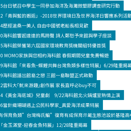
325台日號召中學生一同參加海洋及海灘微塑膠調查研究行動
602「青與藍的邂逅」-2018世界環境日及世界海洋日響應系列活
604歷經滄桑一美人 自由中國號老船長相見歡
520海科館響起達達的馬蹄聲 詩人鄭愁予來館與學子座談
605海科館榮獲第六屆國家環境教育獎機關組特優首獎
330 MOMO家族與您相約海科館 春假期間兒童免費暢遊
629海科館「來看魚~蝶鯉共舞台灣魚類多樣性特展」6/29隆重揭
809海科館譜出館島之戀 三館一島聯盟正式啟動
22雲科大｢魷來游趣｣創作展 家長直呼必buy不可
914《黃金海底城》兒童劇 9/22海科館北火鍋爐室熱情上演
026當針織珊瑚遇上公民科學家_真愛海洋成果特展
有保育魚類”台灣梅氏鯿”復育有成保育示範生態池設於基隆高
金玉滿堂-迎春金魚特展」12/28隆重揭幕