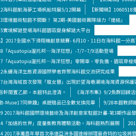
512海科館航海夢工場帆船特展5/12開幕
【新聞稿】10605
823環境藝術駐館不間斷！ 第2期-美國藝術團隊接力「連結」
705實境解謎登場海科館園區變身解謎大平台
新聞稿】2017全國水下滑翔機創意競賽- 6月10、11日在海科館一分
8「Aquatopia渥托邦─海洋狂想」-7/7~7/9活動登場
707「Aquatopia渥托邦─海洋狂想」零開車、零負擔、園區穿梭
822永續海洋生態資源國際學者齊聚海科館交流研究成果
0717台灣海域首次發現「龍女簪」出現於望海巷潮境海灣資源保護
容軒閒置乙節，本館特此澄清。
《海洋市集》9/2魚群回歸
-Muse17同樂趣」桌遊贈品已全數兌換完畢
9/28本館教
929 2017海科館國際環境藝術及海洋創意家駐館計畫-第3期作品
914「加速的世界」度量衡教育體驗活動，海科館熱烈展開
20
014 2017淨灘嘉年華首次串連亞洲多國連線辦理最奇特的垃圾將