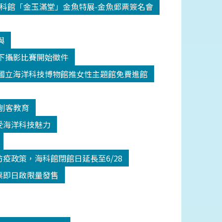
科館「金玉滿堂」金魚特展-金魚郵票簽名會
與
y水下攝影比賽開始徵件
國立海洋科技博物館推女性主題館免費進館
創客教育
受海洋科技魅力
疫政策，海科館閉館日延長至6/28
票即日啟限量發售