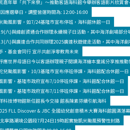
民嘉年華「共下來尞」～推動客語海科館今舉辦客語影片欣賞會
3 因應選舉日，調整營運時間為: 12:00-16:00
米颱風影響，如7/24基隆市宣布停班，海科館休館一日
/19(六)與緯創資通合作辦理永續親子日活動，其中海洋劇場部
13(六)與廣達合作共同辦理2025廣達秋遊健走活動，其中海洋
手‧基金會同行 宣示共創淨零教育未來
呼應世界母語日今以客語辦理親子閱讀海洋繪本童謠分享推推動
陀兒颱風影響，10/3基隆市宣布停班停課，海科館配合休館一日
風影響，基隆市政府宣布7/10停班停課，海科館配合休館一日
風影響，基隆市政府宣布7/11停班停課，海科館配合休館一日
洋科技博物館新任館長今交接 館長陳素芬續引航海科
2025 FLL Discover & JBC 全國幼兒創意積木大賽海科館
K北寧路潮境公園段7月24日19時起實施凱米颱風預警性封路