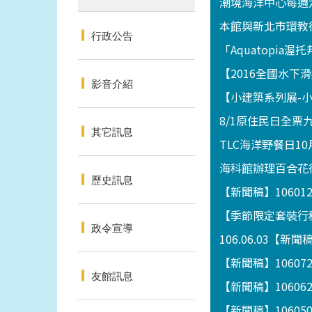
潮境海洋中心每週
本館與新北市環教
行政公告
「Aquatopia
【2016全國水
影音介紹
【小建築系列展-小攤
8/1原住民日全票
其它訊息
TLC海洋野餐日10
海科館辦理百合花
歷史訊息
【新聞稿】1060
【季節限定套裝行程
政令宣導
106.06.03
【新聞稿】1060
友館訊息
【新聞稿】1060
【新聞稿】1060