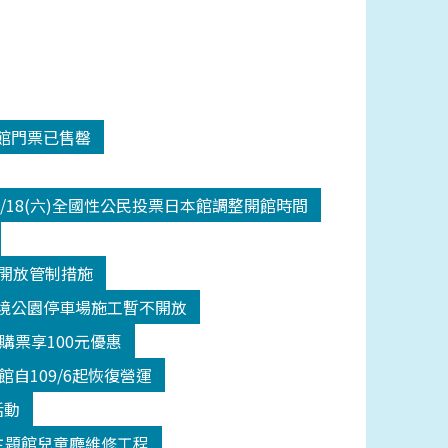
入館門票已售罄
/18(六)全國性公民投票日本館調整開館時間
二級開放管制措施
間潮境公園停車場施工暫不開放
館購票享100元優惠
自109/6起恢復營運
活動
(五)主題館兒童廳維修工程