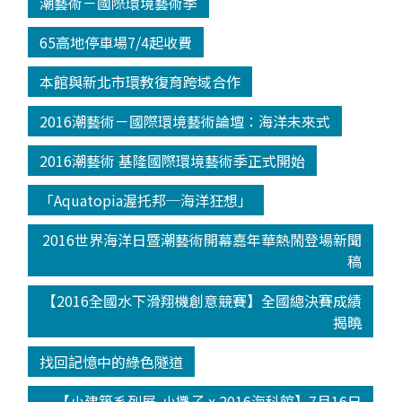
潮藝術－國際環境藝術季
65高地停車場7/4起收費
本館與新北市環教復育跨域合作
2016潮藝術－國際環境藝術論壇：海洋未來式
2016潮藝術 基隆國際環境藝術季正式開始
「Aquatopia渥托邦─海洋狂想」
2016世界海洋日暨潮藝術開幕嘉年華熱鬧登場新聞
稿
【2016全國水下滑翔機創意競賽】全國總決賽成績
揭曉
找回記憶中的綠色隧道
【小建築系列展-小攤子 x 2016海科館】7月16日