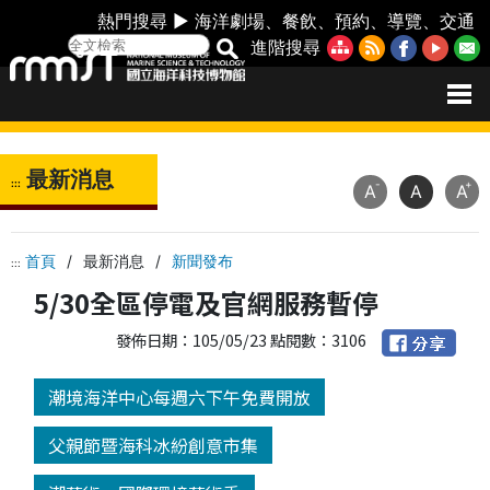
熱門搜尋 ►
海洋劇場
、
餐飲
、
預約
、
導覽
、
交通
進階搜尋
最新消息
:::
-
+
A
A
A
首頁
/
最新消息
/
新聞發布
:::
5/30全區停電及官網服務暫停
發佈日期：105/05/23 點閱數：3106
潮境海洋中心每週六下午免費開放
父親節暨海科冰紛創意市集