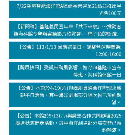
7/22潮境智能海洋館A區延長營運至21點並推出星
光票100元
【新聞稿】基隆義民嘉年華「共下來尞」～推動客
語海科館今舉辦客語影片欣賞會-「柿子色的街燈」
【公告】113/1/13 因應選舉日，調整營運時間為:
12:00-16:00
【颱風快訊】受凱米颱風影響，如7/24基隆市宣布
停班，海科館休館一日
【公告】本館於4/19(六)與緯創資通合作辦理永續
親子日活動，其中海洋劇場部分場次皆已預約額
滿。
【公告】本館於9/13(六)與廣達合作共同辦理2025
廣達秋遊健走活動，其中海洋劇場部分場次皆已預
約額滿。