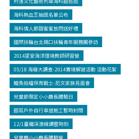
村落文化藝術列車海科館巡迴
海科熱血王抽獎名單公布
海科情人節甜蜜蜜放閃送好禮
國際扶輪台北錫口扶輪青年服務團參訪
2014望安海洋環境教師研習營
05/18 海廢大調查-2014實境解謎活動 活動花絮
鱷魚拍檔保育戰士-厄文家族見面會
兒童節限定小小廳長體驗日
館區戶外自行車道施工暫時封閉
12/1臺鐵深澳線調整時刻
兒童廳小小廳長體驗營