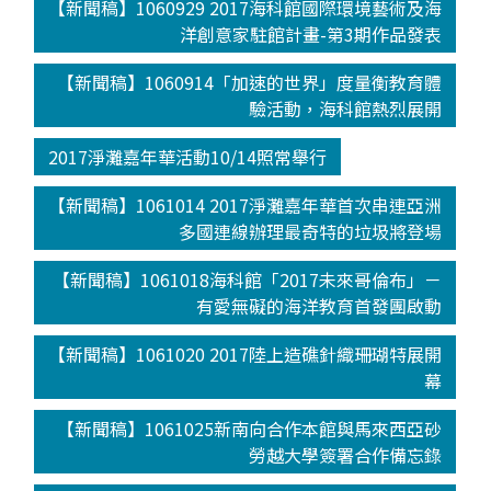
【新聞稿】1060929 2017海科館國際環境藝術及海
洋創意家駐館計畫-第3期作品發表
【新聞稿】1060914「加速的世界」度量衡教育體
驗活動，海科館熱烈展開
2017淨灘嘉年華活動10/14照常舉行
【新聞稿】1061014 2017淨灘嘉年華首次串連亞洲
多國連線辦理最奇特的垃圾將登場
【新聞稿】1061018海科館「2017未來哥倫布」－
有愛無礙的海洋教育首發團啟動
【新聞稿】1061020 2017陸上造礁針織珊瑚特展開
幕
【新聞稿】1061025新南向合作本館與馬來西亞砂
勞越大學簽署合作備忘錄