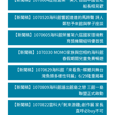
船長相見歡
【新聞稿】1070520海科館響起達達的馬蹄聲 詩人
鄭愁予來館與學子座談
【新聞稿】1070605海科館榮獲第六屆國家環境教
育獎機關組特優首獎
【新聞稿】1070330 MOMO家族與您相約海科館
春假期間兒童免費暢遊
【新聞稿】1070629海科館「來看魚~蝶鯉共舞台
灣魚類多樣性特展」6/29隆重揭幕
【新聞稿】1070809海科館譜出館島之戀 三館一島
聯盟正式啟動
【新聞稿】1070822雲科大｢魷來游趣｣創作展 家長
直呼必buy不可