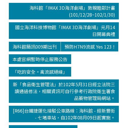
海科館「IMAX 3D海洋劇場」敦親睦鄰計畫
(101/12/28~102/1/30)
國立海洋科技博物館「IMAX 3D海洋劇場」元月14
日開幕典禮
海科館簡訊009期出刊
預防H7N9流感 Yes 123 !
本處官網暫時停止服務公告
「吃的安全。禽流感絕緣」
新「食品衛生管理法」於102年5月31日經立法院三
讀通過修法，相關資訊可自行參考行政院衛生署食
品藥物管理局網站。
[R66]台鐵捷運化接駁公車路線：海科館 - 經新豐街
- 七堵車站，自102年08月09日起實施。