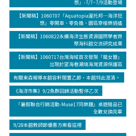
想」-7/7~7/9活動登場
【新聞稿】1060707「Aquatopia渥托邦─海洋狂
想」零開車、零負擔、園區穿梭樂逍遙
【新聞稿】1060822永續海洋生態資源國際學者齊
聚海科館交流研究成果
【新聞稿】1060717台灣海域首次發現「龍女簪」
出現於望海巷潮境海灣資源保護區
有關東森報導本館容軒閒置乙節，本館特此澄清。
《海洋市集》9/2魚群回歸活動暫停乙次
「暑假聯合行銷活動-Muse17同樂趣」桌遊贈品已
全數兌換完畢
9/28本館教師節優惠方案看這裡