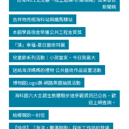
新聞稿
吉祥物亮相海科站與鐵馬驛站
本館學員宿舍榮獲公共工程金質獎
「藻」幸福-夏日藝術特展
兒童節系列活動│小孩當家‧今日我最大
送給海洋媽媽的禮物 公共藝術作品設置活動
博物館Logo讚-網路票選抽獎活動
海科館六大主題生態體驗步道參觀資訊已公告，歡
迎上網查詢。
給鄉親的一封信
【快訊】「海洋‧飄漂跑跑」踩街工作坊初登場