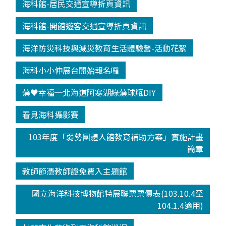
海科館-居民交通宣導折頁資訊
海科館-開館遊客交通宣導折頁資訊
海洋防災科技與減災教育生活體驗營-活動花絮
海科小小伸展台開始報名囉
藻♥幸福─北海道阿寒湖綠藻球瓶DIY
看見海科攝影賽
103年度「弱勢團體入館教育補助方案」實施計畫
簡章
教師節憑教師證免費入主題館
國立海洋科技博物館特展聯票票價表(103.10.4至
104.1.4適用)