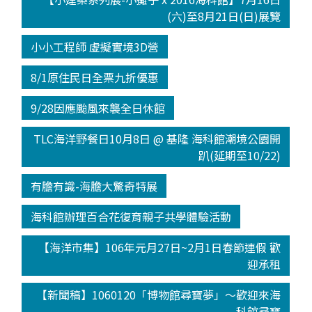
(六)至8月21日(日)展覽
小小工程師 虛擬實境3D營
8/1原住民日全票九折優惠
9/28因應颱風來襲全日休館
TLC海洋野餐日10月8日 @ 基隆 海科館潮境公園開
趴(延期至10/22)
有膽有識-海膽大驚奇特展
海科館辦理百合花復育親子共學體驗活動
【海洋市集】106年元月27日~2月1日春節連假 歡
迎承租
【新聞稿】1060120「博物館尋寶夢」～歡迎來海
科館尋寶