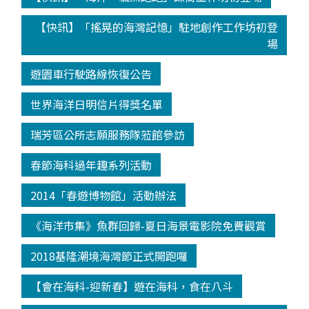
【快訊】「搖晃的海灣記憶」駐地創作工作坊初登
場
遊園車行駛路線恢復公告
世界海洋日明信片得獎名單
瑞芳區公所志願服務隊蒞館參訪
春節海科過年趣系列活動
2014「春遊博物館」活動辦法
《海洋市集》魚群回歸-夏日海景電影院免費觀賞
2018基隆潮境海灣節正式開跑囉
【會在海科-迎新春】遊在海科，食在八斗