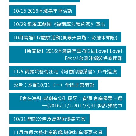
10/15 2016淨灘嘉年華活動
10/29 紙風車劇團《福爾摩沙我的家》演出
10月精選DIY體驗活動(風暴天氣瓶、彩繪木頭船)
【新聞稿】2016淨灘嘉年華-第2屆Love! Love!
Festa!台灣沖繩愛海零距離
11/5 兩廳院藝術出走《阿香的繪葉書》戶外巡演
公告：本館10/31（一）全區正常開館
【會在海科-感謝有您】尾牙、春酒 會議優惠三選
一(2016/11/1-2017/3/31)熱烈預約中
10/31 開館公告及萬聖節優惠方案
11月每週六藝術童歡趣 遊海科享優惠來囉