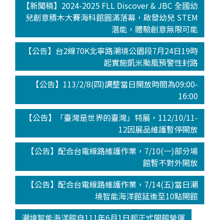
【新聞稿】2024-2025 FLL Discover & JBC 全國幼
兒創意積木大賽海科館圓滿落幕，啟發幼兒 STEM
潛能，體驗創意無限可能
【公告】台2線70K北寧路潮境公園段7月24日19時
起實施凱米颱風預警性封路
【公告】113/2/8(四)調整當日開放時間為09:00-
16:00
【公告】「臺灣是世界的臺灣」特展，112/10/11-
12因展品維護暫停開放
【公告】配合台電線路維護作業，7/10(一)部分場
館暫不對外開放
【公告】配合台電線路維護作業，7/14(五)當日潮
境智能海洋館延後至10點開館
潮境智能海洋館自111年6月1日起正式開館營運