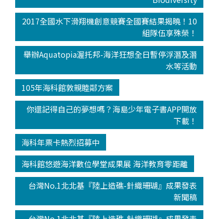
2017全國水下滑翔機創意競賽全國賽結果揭曉！10
組隊伍享殊榮！
舉辦Aquatopia渥托邦-海洋狂想全日暫停浮潛及潛
水等活動
105年海科館敦親睦鄰方案
你還記得自己的夢想嗎？海島少年電子書APP開放
下載！
海科年票卡熱烈招募中
海科館悠遊海洋數位學堂成果展 海洋教育零距離
台灣No.1北北基『陸上造礁-針織珊瑚』成果發表
新聞稿
台灣No.1北北基『陸上造礁-針織珊瑚』成果發表