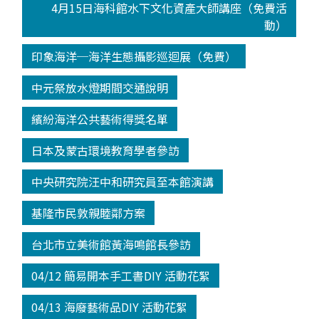
4月15日海科館水下文化資產大師講座（免費活
動）
印象海洋─海洋生態攝影巡迴展（免費）
中元祭放水燈期間交通說明
繽紛海洋公共藝術得獎名單
日本及蒙古環境教育學者參訪
中央研究院汪中和研究員至本館演講
基隆市民敦親睦鄰方案
台北市立美術館黃海鳴館長參訪
04/12 簡易開本手工書DIY 活動花絮
04/13 海廢藝術品DIY 活動花絮