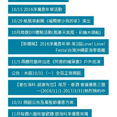
10/15 2016淨灘嘉年華活動
10/29 紙風車劇團《福爾摩沙我的家》演出
10月精選DIY體驗活動(風暴天氣瓶、彩繪木頭船)
【新聞稿】2016淨灘嘉年華-第2屆Love! Love!
Festa!台灣沖繩愛海零距離
11/5 兩廳院藝術出走《阿香的繪葉書》戶外巡演
公告：本館10/31（一）全區正常開館
【會在海科-感謝有您】尾牙、春酒 會議優惠三選
一(2016/11/1-2017/3/31)熱烈預約中
10/31 開館公告及萬聖節優惠方案
11月每週六藝術童歡趣 遊海科享優惠來囉