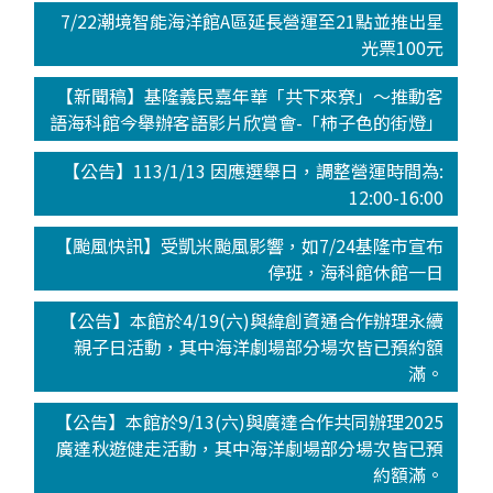
7/22潮境智能海洋館A區延長營運至21點並推出星
光票100元
【新聞稿】基隆義民嘉年華「共下來尞」～推動客
語海科館今舉辦客語影片欣賞會-「柿子色的街燈」
【公告】113/1/13 因應選舉日，調整營運時間為:
12:00-16:00
【颱風快訊】受凱米颱風影響，如7/24基隆市宣布
停班，海科館休館一日
【公告】本館於4/19(六)與緯創資通合作辦理永續
親子日活動，其中海洋劇場部分場次皆已預約額
滿。
【公告】本館於9/13(六)與廣達合作共同辦理2025
廣達秋遊健走活動，其中海洋劇場部分場次皆已預
約額滿。