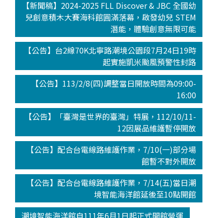
【新聞稿】2024-2025 FLL Discover & JBC 全國幼
兒創意積木大賽海科館圓滿落幕，啟發幼兒 STEM
潛能，體驗創意無限可能
【公告】台2線70K北寧路潮境公園段7月24日19時
起實施凱米颱風預警性封路
【公告】113/2/8(四)調整當日開放時間為09:00-
16:00
【公告】「臺灣是世界的臺灣」特展，112/10/11-
12因展品維護暫停開放
【公告】配合台電線路維護作業，7/10(一)部分場
館暫不對外開放
【公告】配合台電線路維護作業，7/14(五)當日潮
境智能海洋館延後至10點開館
潮境智能海洋館自111年6月1日起正式開館營運