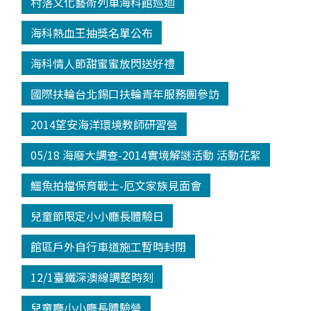
村落文化藝術列車海科館巡迴
海科熱血王抽獎名單公布
海科情人節甜蜜蜜放閃送好禮
國際扶輪台北錫口扶輪青年服務團參訪
2014望安海洋環境教師研習營
05/18 海廢大調查-2014實境解謎活動 活動花絮
鱷魚拍檔保育戰士-厄文家族見面會
兒童節限定小小廳長體驗日
館區戶外自行車道施工暫時封閉
12/1臺鐵深澳線調整時刻
兒童廳小小廳長體驗營