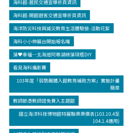
海科館-居民交通宣導折頁資訊
海科館-開館遊客交通宣導折頁資訊
海洋防災科技與減災教育生活體驗營-活動花絮
海科小小伸展台開始報名囉
藻♥幸福─北海道阿寒湖綠藻球瓶DIY
看見海科攝影賽
103年度「弱勢團體入館教育補助方案」實施計畫
簡章
教師節憑教師證免費入主題館
國立海洋科技博物館特展聯票票價表(103.10.4至
104.1.4適用)