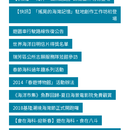
【快訊】「搖晃的海灣記憶」駐地創作工作坊初登
場
遊園車行駛路線恢復公告
世界海洋日明信片得獎名單
瑞芳區公所志願服務隊蒞館參訪
春節海科過年趣系列活動
2014「春遊博物館」活動辦法
《海洋市集》魚群回歸-夏日海景電影院免費觀賞
2018基隆潮境海灣節正式開跑囉
【會在海科-迎新春】遊在海科，食在八斗