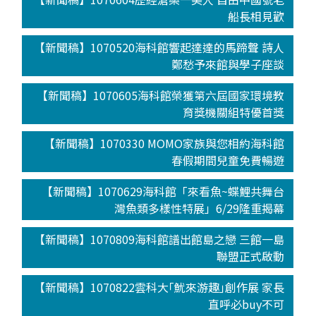
船長相見歡
【新聞稿】1070520海科館響起達達的馬蹄聲 詩人
鄭愁予來館與學子座談
【新聞稿】1070605海科館榮獲第六屆國家環境教
育獎機關組特優首獎
【新聞稿】1070330 MOMO家族與您相約海科館
春假期間兒童免費暢遊
【新聞稿】1070629海科館「來看魚~蝶鯉共舞台
灣魚類多樣性特展」6/29隆重揭幕
【新聞稿】1070809海科館譜出館島之戀 三館一島
聯盟正式啟動
【新聞稿】1070822雲科大｢魷來游趣｣創作展 家長
直呼必buy不可