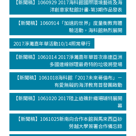
【新聞稿】1060929 2017海科館國際環境藝術及海
洋創意家駐館計畫-第3期作品發表
【新聞稿】1060914「加速的世界」度量衡教育體
驗活動，海科館熱烈展開
2017淨灘嘉年華活動10/14照常舉行
【新聞稿】1061014 2017淨灘嘉年華首次串連亞洲
多國連線辦理最奇特的垃圾將登場
【新聞稿】1061018海科館「2017未來哥倫布」－
有愛無礙的海洋教育首發團啟動
【新聞稿】1061020 2017陸上造礁針織珊瑚特展開
幕
【新聞稿】1061025新南向合作本館與馬來西亞砂
勞越大學簽署合作備忘錄