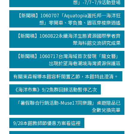
想」-7/7~7/9活動登場
【新聞稿】1060707「Aquatopia渥托邦─海洋狂
想」零開車、零負擔、園區穿梭樂逍遙
【新聞稿】1060822永續海洋生態資源國際學者齊
聚海科館交流研究成果
【新聞稿】1060717台灣海域首次發現「龍女簪」
出現於望海巷潮境海灣資源保護區
有關東森報導本館容軒閒置乙節，本館特此澄清。
《海洋市集》9/2魚群回歸活動暫停乙次
「暑假聯合行銷活動-Muse17同樂趣」桌遊贈品已
全數兌換完畢
9/28本館教師節優惠方案看這裡