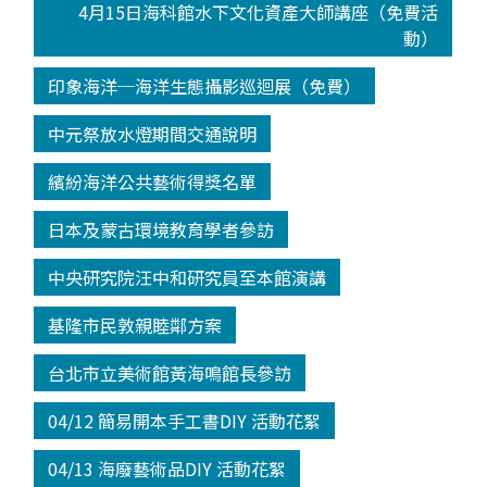
4月15日海科館水下文化資產大師講座（免費活
動）
印象海洋─海洋生態攝影巡迴展（免費）
中元祭放水燈期間交通說明
繽紛海洋公共藝術得獎名單
日本及蒙古環境教育學者參訪
中央研究院汪中和研究員至本館演講
基隆市民敦親睦鄰方案
台北市立美術館黃海鳴館長參訪
04/12 簡易開本手工書DIY 活動花絮
04/13 海廢藝術品DIY 活動花絮