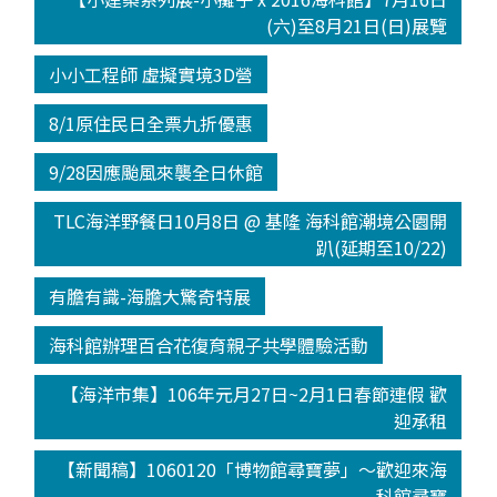
(六)至8月21日(日)展覽
小小工程師 虛擬實境3D營
8/1原住民日全票九折優惠
9/28因應颱風來襲全日休館
TLC海洋野餐日10月8日 @ 基隆 海科館潮境公園開
趴(延期至10/22)
有膽有識-海膽大驚奇特展
海科館辦理百合花復育親子共學體驗活動
【海洋市集】106年元月27日~2月1日春節連假 歡
迎承租
【新聞稿】1060120「博物館尋寶夢」～歡迎來海
科館尋寶