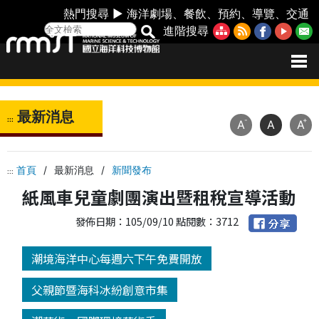
熱門搜尋 ►
海洋劇場
、
餐飲
、
預約
、
導覽
、
交通
進階搜尋
最新消息
:::
-
+
A
A
A
首頁
/
最新消息
/
新聞發布
:::
紙風車兒童劇團演出暨租稅宣導活動
發佈日期：105/09/10 點閱數：3712
潮境海洋中心每週六下午免費開放
父親節暨海科冰紛創意市集