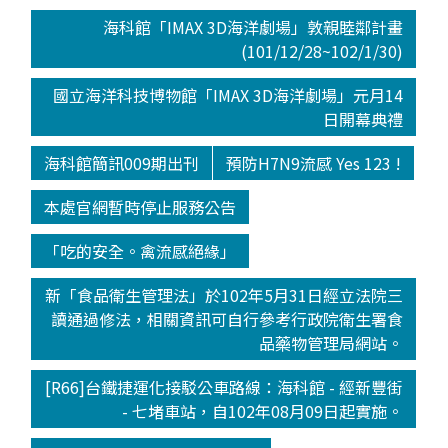
海科館「IMAX 3D海洋劇場」敦親睦鄰計畫
(101/12/28~102/1/30)
國立海洋科技博物館「IMAX 3D海洋劇場」元月14
日開幕典禮
海科館簡訊009期出刊
預防H7N9流感 Yes 123 !
本處官網暫時停止服務公告
「吃的安全。禽流感絕緣」
新「食品衛生管理法」於102年5月31日經立法院三
讀通過修法，相關資訊可自行參考行政院衛生署食
品藥物管理局網站。
[R66]台鐵捷運化接駁公車路線：海科館 - 經新豐街
- 七堵車站，自102年08月09日起實施。