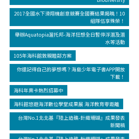
2017全國水下滑翔機創意競賽全國賽結果揭曉！10
組隊伍享殊榮！
舉辦Aquatopia渥托邦-海洋狂想全日暫停浮潛及潛
水等活動
105年海科館敦親睦鄰方案
你還記得自己的夢想嗎？海島少年電子書APP開放
下載！
海科年票卡熱烈招募中
海科館悠遊海洋數位學堂成果展 海洋教育零距離
台灣No.1北北基『陸上造礁-針織珊瑚』成果發表
新聞稿
台灣No.1北北基『陸上造礁-針織珊瑚』成果發表