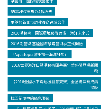
潮藝術－國際環境藝術季
65高地停車場7/4起收費
本館與新北市環教復育跨域合作
2016潮藝術－國際環境藝術論壇：海洋未來式
2016潮藝術 基隆國際環境藝術季正式開始
「Aquatopia渥托邦─海洋狂想」
2016世界海洋日暨潮藝術開幕嘉年華熱鬧登場新聞
稿
【2016全國水下滑翔機創意競賽】全國總決賽成績
揭曉
找回記憶中的綠色隧道
【小建築系列展-小攤子 x 2016海科館】7月16日