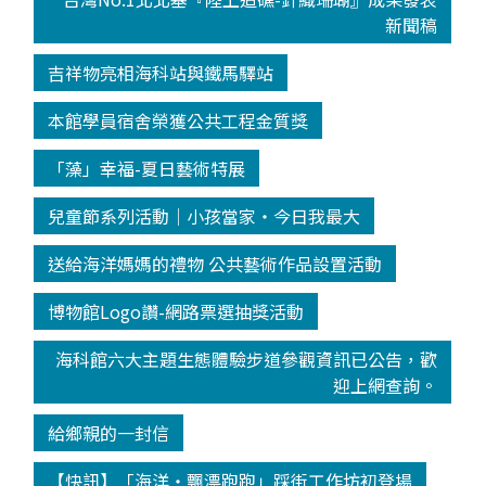
新聞稿
吉祥物亮相海科站與鐵馬驛站
本館學員宿舍榮獲公共工程金質獎
「藻」幸福-夏日藝術特展
兒童節系列活動│小孩當家‧今日我最大
送給海洋媽媽的禮物 公共藝術作品設置活動
博物館Logo讚-網路票選抽獎活動
海科館六大主題生態體驗步道參觀資訊已公告，歡
迎上網查詢。
給鄉親的一封信
【快訊】「海洋‧飄漂跑跑」踩街工作坊初登場