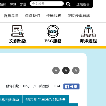
預約
、
導覽
、
交通
進階搜尋
會員專區
聯絡我們
便民服務
即時停車資訊
文創出版
ESG服務
海洋遊程
-
+
A
A
A
發佈日期：105/03/15 點閱數：5024
際環境藝術季
65高地停車場7/4起收費