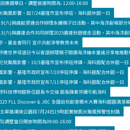
3 因應選舉日，調整營運時間為: 12:00-16:00
米颱風影響，如7/24基隆市宣布停班，海科館休館一日
/19(六)與緯創資通合作辦理永續親子日活動，其中海洋劇場部
13(六)與廣達合作共同辦理2025廣達秋遊健走活動，其中海洋
手‧基金會同行 宣示共創淨零教育未來
呼應世界母語日今以客語辦理親子閱讀海洋繪本童謠分享推推動
陀兒颱風影響，10/3基隆市宣布停班停課，海科館配合休館一日
風影響，基隆市政府宣布7/10停班停課，海科館配合休館一日
風影響，基隆市政府宣布7/11停班停課，海科館配合休館一日
洋科技博物館新任館長今交接 館長陳素芬續引航海科
2025 FLL Discover & JBC 全國幼兒創意積木大賽海科館
K北寧路潮境公園段7月24日19時起實施凱米颱風預警性封路
(四)調整當日開放時間為09:00-16:00