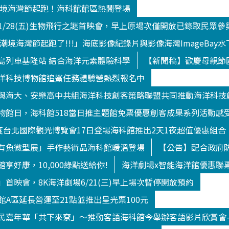
9潮境海灣節起跑！海科館館區熱鬧登場
/1/28(五)生物飛行之謎首映會，早上原場次僅開放已錄取民眾參
9潮境海灣節起跑了!!!」海底影像紀錄片與影像海灣ImageBa
島列車基隆站 結合海洋元素體驗科學
【新聞稿】歡慶母親節
洋科技博物館追鯊任務體驗營熱烈報名中
與海大、安樂高中共組海洋科技創客策略聯盟共同推動海洋科技
物館日，海科館518當日推主題館免票優惠創客成果系列活動感
年度台北國際觀光博覽會17日登場海科館推出2天1夜超值優惠組合
有魚微型展」手作藝術品海科館暖溫登場
【公告】配合政府防
享好康，10,000綠點送給你!
海洋劇場x智能海洋館優惠聯
首映會，8K海洋劇場6/21(三)早上場次暫停開放預約
洋館A區延長營運至21點並推出星光票100元
民嘉年華「共下來尞」～推動客語海科館今舉辦客語影片欣賞會