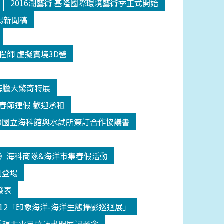
2016潮藝術 基隆國際環境藝術季正式開始
場新聞稿
程師 虛擬實境3D營
海膽大驚奇特展
日春節連假 歡迎承租
209國立海科館與水試所簽訂合作協議書
》海科商隊&海洋市集春假活動
鬧登場
發表
512「印象海洋-海洋生態攝影巡迴展」