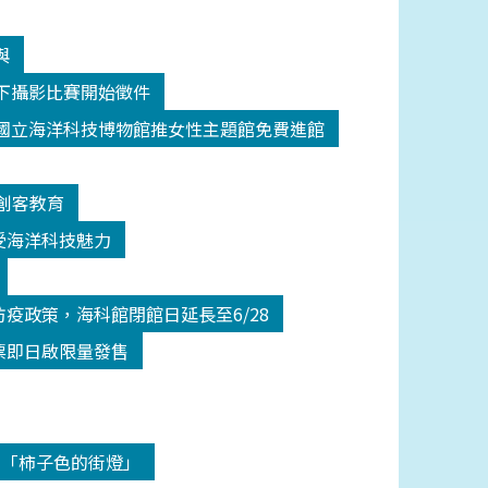
與
y水下攝影比賽開始徵件
國立海洋科技博物館推女性主題館免費進館
創客教育
受海洋科技魅力
疫政策，海科館閉館日延長至6/28
票即日啟限量發售
-「柿子色的街燈」