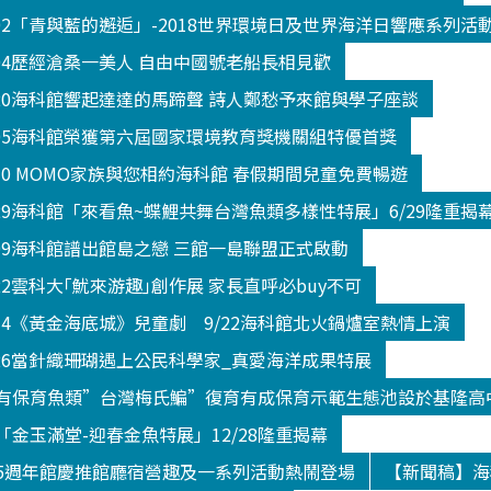
602「青與藍的邂逅」-2018世界環境日及世界海洋日響應系列活
604歷經滄桑一美人 自由中國號老船長相見歡
520海科館響起達達的馬蹄聲 詩人鄭愁予來館與學子座談
605海科館榮獲第六屆國家環境教育獎機關組特優首獎
330 MOMO家族與您相約海科館 春假期間兒童免費暢遊
629海科館「來看魚~蝶鯉共舞台灣魚類多樣性特展」6/29隆重揭
809海科館譜出館島之戀 三館一島聯盟正式啟動
22雲科大｢魷來游趣｣創作展 家長直呼必buy不可
914《黃金海底城》兒童劇 9/22海科館北火鍋爐室熱情上演
026當針織珊瑚遇上公民科學家_真愛海洋成果特展
有保育魚類”台灣梅氏鯿”復育有成保育示範生態池設於基隆高
金玉滿堂-迎春金魚特展」12/28隆重揭幕
5週年館慶推館廳宿營趣及一系列活動熱鬧登場
【新聞稿】海