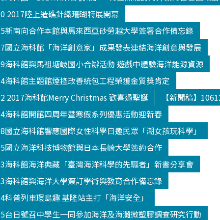
20 2017陸上造礁針織珊瑚特展開幕
025新南向合作本館與馬來西亞砂勞越大學簽署合作備忘錄
027國立海科館「海洋創意家」成果發表連結海洋創意與發展
109海科館與馬祖塘岐國小合辦活動 遊戲中體驗海洋能源資源
114海科館主題館煙控改善統包工程榮獲金質獎肯定
 2017海科館Merry Christmas 歡喜過聖誕
【新聞稿】106
124海科館開館四周年暨寒假系列優惠活動迎新春
208國立海科館響應國際女性科學日邀民眾「潮女孩玩科學」
305國立海洋科技博物館與日本長崎大學簽約合作
303海科館海洋典藏「臺灣海洋科學的先驅者」新書分享會
523海科館與海洋大學簽訂學術與教育合作備忘錄
504科普列車環島趣 基隆站主打「海洋安全」
325台日號召中學生一同參加海洋及海灘微塑膠調查研究行動