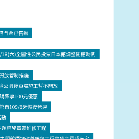
入館門票已售罄
/18(六)全國性公民投票日本館調整開館時間
二級開放管制措施
間潮境公園停車場施工暫不開放
館購票享100元優惠
自109/6起恢復營運
活動
(五)主題館兒童廳維修工程
館主題館煙控改善統包工程榮獲金質獎肯定