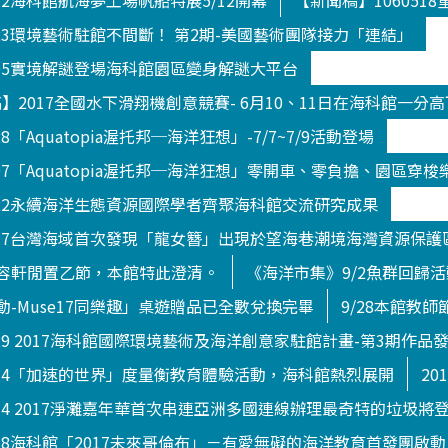
512海科館航海夢工場帆船特展5/12開幕
【新聞稿】10605
823環境藝術駐館不間斷！ 第2期-美國藝術團隊接力「連結」
705實境解謎登場海科館園區變身解謎大平台
新聞稿】2017全國水下滑翔機創意競賽- 6月10、11日在海科館一分
8「Aquatopia渥托邦─海洋狂想」-7/7~7/9活動登場
707「Aquatopia渥托邦─海洋狂想」零開車、零負擔、園區穿梭
822永續海洋生態資源國際學者齊聚海科館交流研究成果
0717台灣海域首次發現「龍女簪」出現於望海巷潮境海灣資源保護
容軒閒置乙節，本館特此澄清。
《海洋市集》9/2魚群回歸
-Muse17同樂趣」桌遊贈品已全數兌換完畢
9/28本館教
929 2017海科館國際環境藝術及海洋創意家駐館計畫-第3期作品
914「加速的世界」度量衡教育體驗活動，海科館熱烈展開
20
014 2017淨灘嘉年華首次串連亞洲多國連線辦理最奇特的垃圾將
018海科館「2017未來哥倫布」－有愛無礙的海洋教育首發團啟動