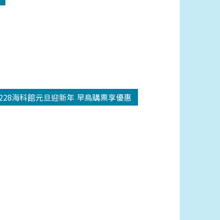
1228海科館元旦迎新年 早鳥購票享優惠