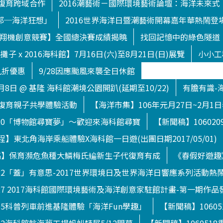
復育跨域合作
2016潮藝術－國際環境藝術論壇：海洋未來式
渥托邦─海洋狂想」
2016世界海洋日暨潮藝術開幕嘉年華熱鬧登
下滑翔機創意競賽】全國總決賽成績揭曉
找回記憶中的綠色隧道
子 x 2016海科館】7月16日(六)至8月21日(日)展覽
小小工
九折優惠
9/28因應颱風來襲全日休館
月8日 @ 基隆 海科館潮境公園開趴(延期至10/22)
有膽有識-
復育親子共學體驗活動
【海洋市集】106年元月27日~2月1
120「博物館尋寶夢」～歡迎來海科館尋寶
【新聞稿】1060
】東北角海岸乘船體驗X海科館一日遊(出團日期2017/05/01)
【新聞稿】保育瀕危魚種大鱗梅氏鳊新生子代復育有成
《春假好遊趣
722「蓋」有意思-2017世界環境日及世界海洋日響應系列活動熱
627 2017海科館國際環境藝術及海洋創意家駐館計畫-第一期作品
505科普列車前進基隆體驗「海洋Fun學趣」
【新聞稿】1060