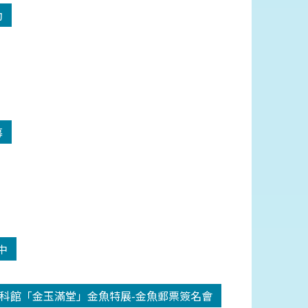
動
幕
中
科館「金玉滿堂」金魚特展-金魚郵票簽名會