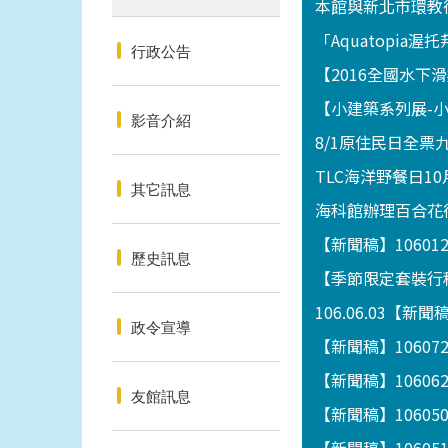
本館與新北市環教
「Aquatopia
行政公告
【2016全國水
【小建築系列展-小攤
影音介紹
8/1原住民日全票
TLC海洋野餐日10
其它訊息
海科館辦理百合花
【新聞稿】1060
歷史訊息
【季節限定套裝行程
106.06.03
政令宣導
【新聞稿】1060
【新聞稿】1060
友館訊息
【新聞稿】1060