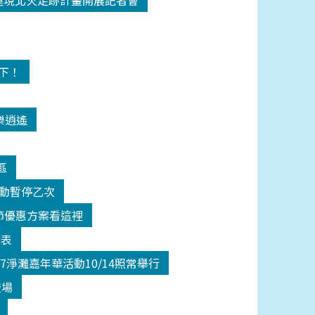
18重現北火足跡計畫開展記者會
高下！
樂逍遙
區
活動暫停乙次
師節優惠方案看這裡
發表
17淨灘嘉年華活動10/14照常舉行
登場