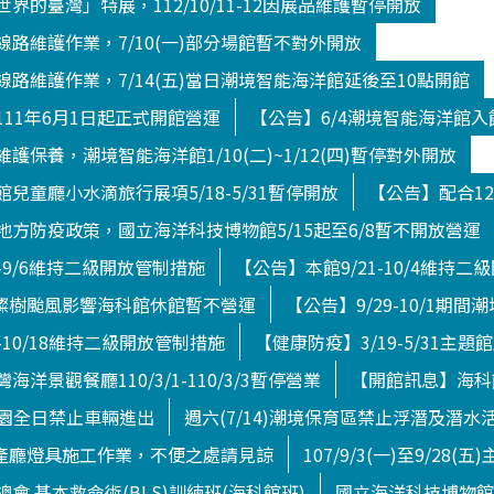
界的臺灣」特展，112/10/11-12因展品維護暫停開放
路維護作業，7/10(一)部分場館暫不對外開放
路維護作業，7/14(五)當日潮境智能海洋館延後至10點開館
11年6月1日起正式開館營運
【公告】6/4潮境智能海洋館
護保養，潮境智能海洋館1/10(二)~1/12(四)暫停對外開放
兒童廳小水滴旅行展項5/18-5/31暫停開放
【公告】配合12
方防疫政策，國立海洋科技博物館5/15起至6/8暫不開放營運
4-9/6維持二級開放管制措施
【公告】本館9/21-10/4維持
日)燦樹颱風影響海科館休館暫不營運
【公告】9/29-10/1期
-10/18維持二級開放管制措施
【健康防疫】3/19-5/31主題
洋景觀餐廳110/3/1-110/3/3暫停營業
【開館訊息】海科館
境公園全日禁止車輛進出
週六(7/14)潮境保育區禁止浮潛及潛水
館水產廳燈具施工作業，不便之處請見諒
107/9/3(一)至9/28
會 基本救命術(BLS)訓練班(海科館班)
國立海洋科技博物