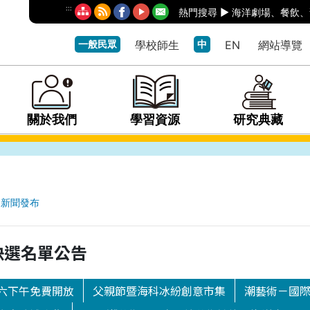
:::
熱門搜尋 ►
海洋劇場
、
餐飲
、
一般民眾
學校師生
中
EN
網站導覽
關於我們
學習資源
研究典藏
新聞發布
術決選名單公告
六下午免費開放
父親節暨海科冰紛創意市集
潮藝術－國