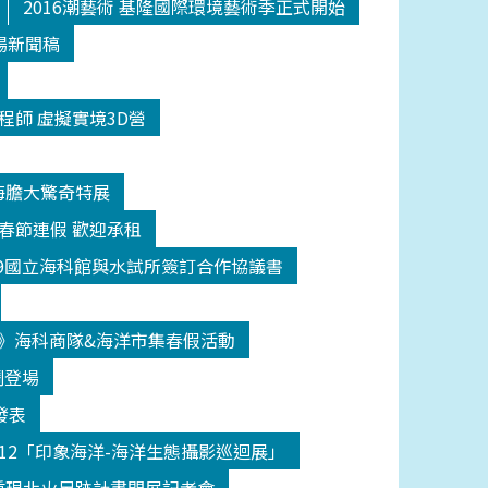
2016潮藝術 基隆國際環境藝術季正式開始
場新聞稿
程師 虛擬實境3D營
海膽大驚奇特展
日春節連假 歡迎承租
209國立海科館與水試所簽訂合作協議書
》海科商隊&海洋市集春假活動
鬧登場
發表
512「印象海洋-海洋生態攝影巡迴展」