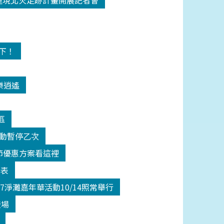
18重現北火足跡計畫開展記者會
高下！
樂逍遙
區
活動暫停乙次
師節優惠方案看這裡
發表
17淨灘嘉年華活動10/14照常舉行
登場