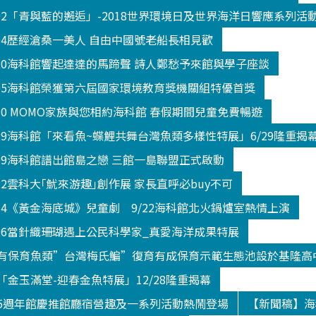
602「青與藍的邂逅」-2018世界環境日及世界海洋日響應系列活
604歷經滄桑一美人 自由中國號老船長相見歡
520海科館響起達達的馬蹄聲 詩人鄭愁予來館與學子座談
605海科館榮獲第六屆國家環境教育獎機關組特優首獎
330 MOMO家族與您相約海科館 春假期間兒童免費暢遊
629海科館「來看魚~蝶鯉共舞台灣魚類多樣性特展」6/29隆重揭
809海科館譜出館島之戀 三館一島聯盟正式啟動
22雲科大｢魷來游趣｣創作展 家長直呼必buy不可
914《黃金海底城》兒童劇 9/22海科館北火鍋爐室熱情上演
026當針織珊瑚遇上公民科學家_真愛海洋成果特展
有保育魚類”台灣梅氏鯿”復育有成保育示範生態池設於基隆高
金玉滿堂-迎春金魚特展」12/28隆重揭幕
5週年館慶推館廳宿營趣及一系列活動熱鬧登場
【新聞稿】海