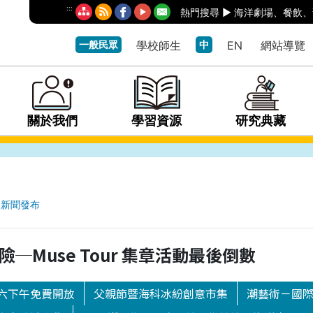
:::
熱門搜尋 ►
海洋劇場
、
餐飲
、
一般民眾
學校師生
中
EN
網站導覽
關於我們
學習資源
研究典藏
新聞發布
─Muse Tour 集章活動最後倒數
六下午免費開放
父親節暨海科冰紛創意市集
潮藝術－國