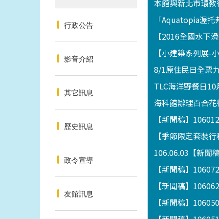
本館與新北市環教
「Aquatopia
行政公告
【2016全國水
【小建築系列展-小攤
影音介紹
8/1原住民日全票
TLC海洋野餐日10
其它訊息
海科館辦理百合花
【新聞稿】1060
歷史訊息
【季節限定套裝行程
106.06.03
政令宣導
【新聞稿】1060
【新聞稿】1060
友館訊息
【新聞稿】1060