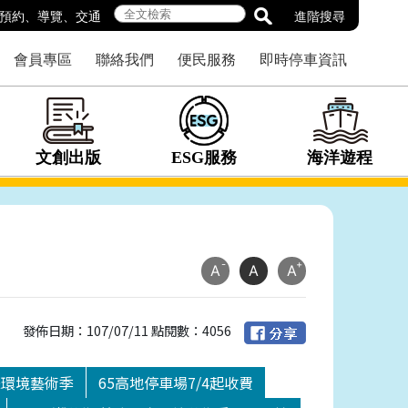
預約
、
導覽
、
交通
進階搜尋
會員專區
聯絡我們
便民服務
即時停車資訊
文創出版
ESG服務
海洋遊程
-
+
A
A
A
發佈日期：107/07/11 點閱數：4056
際環境藝術季
65高地停車場7/4起收費