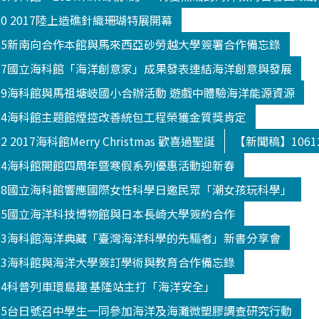
20 2017陸上造礁針織珊瑚特展開幕
025新南向合作本館與馬來西亞砂勞越大學簽署合作備忘錄
027國立海科館「海洋創意家」成果發表連結海洋創意與發展
109海科館與馬祖塘岐國小合辦活動 遊戲中體驗海洋能源資源
114海科館主題館煙控改善統包工程榮獲金質獎肯定
 2017海科館Merry Christmas 歡喜過聖誕
【新聞稿】106
124海科館開館四周年暨寒假系列優惠活動迎新春
208國立海科館響應國際女性科學日邀民眾「潮女孩玩科學」
305國立海洋科技博物館與日本長崎大學簽約合作
303海科館海洋典藏「臺灣海洋科學的先驅者」新書分享會
523海科館與海洋大學簽訂學術與教育合作備忘錄
504科普列車環島趣 基隆站主打「海洋安全」
325台日號召中學生一同參加海洋及海灘微塑膠調查研究行動