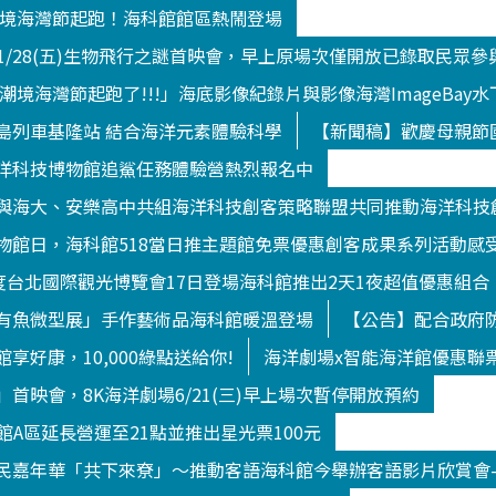
9潮境海灣節起跑！海科館館區熱鬧登場
/1/28(五)生物飛行之謎首映會，早上原場次僅開放已錄取民眾參
9潮境海灣節起跑了!!!」海底影像紀錄片與影像海灣ImageBa
島列車基隆站 結合海洋元素體驗科學
【新聞稿】歡慶母親節
洋科技博物館追鯊任務體驗營熱烈報名中
與海大、安樂高中共組海洋科技創客策略聯盟共同推動海洋科技
物館日，海科館518當日推主題館免票優惠創客成果系列活動感
年度台北國際觀光博覽會17日登場海科館推出2天1夜超值優惠組合
有魚微型展」手作藝術品海科館暖溫登場
【公告】配合政府防
享好康，10,000綠點送給你!
海洋劇場x智能海洋館優惠聯
首映會，8K海洋劇場6/21(三)早上場次暫停開放預約
洋館A區延長營運至21點並推出星光票100元
民嘉年華「共下來尞」～推動客語海科館今舉辦客語影片欣賞會