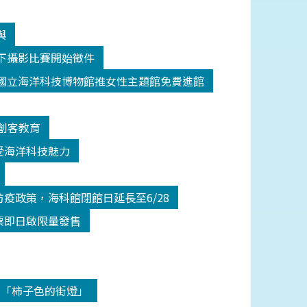
與
y水下攝影比賽開始徵件
國立海洋科技博物館推女性主題館免費進館
創客教育
受海洋科技魅力
疫政策，海科館閉館日延長至6/28
票即日啟限量發售
-「柿子色的街燈」