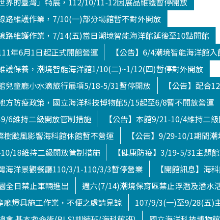
界的臺灣」特展，112/10/11-12因展品維護暫停開放
路維護作業，7/10(一)部分場館暫不對外開放
路維護作業，7/14(五)當日潮境智能海洋館延後至10點開館
11年6月1日起正式開館營運
【公告】6/4潮境智能海洋館
護保養，潮境智能海洋館1/10(二)~1/12(四)暫停對外開放
兒童廳小水滴旅行展項5/18-5/31暫停開放
【公告】配合12
方防疫政策，國立海洋科技博物館5/15起至6/8暫不開放營運
4-9/6維持二級開放管制措施
【公告】本館9/21-10/4維持
日)燦樹颱風影響海科館休館暫不營運
【公告】9/29-10/1期
-10/18維持二級開放管制措施
【健康防疫】3/19-5/31主題
洋景觀餐廳110/3/1-110/3/3暫停營業
【開館訊息】海科館
境公園全日禁止車輛進出
週六(7/14)潮境保育區禁止浮潛及潛水
館水產廳燈具施工作業，不便之處請見諒
107/9/3(一)至9/28
會 基本救命術(BLS)訓練班(海科館班)
國立海洋科技博物