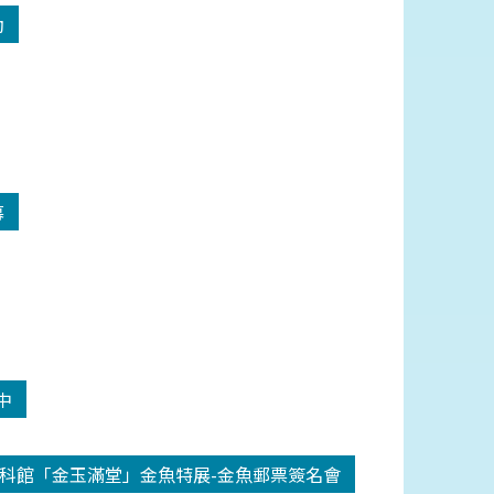
動
幕
中
科館「金玉滿堂」金魚特展-金魚郵票簽名會