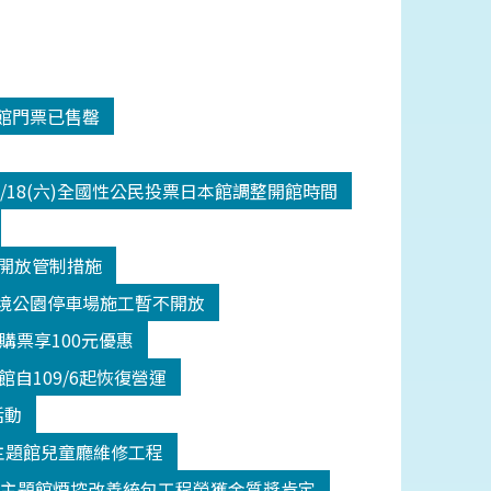
入館門票已售罄
/18(六)全國性公民投票日本館調整開館時間
二級開放管制措施
間潮境公園停車場施工暫不開放
館購票享100元優惠
自109/6起恢復營運
活動
(五)主題館兒童廳維修工程
館主題館煙控改善統包工程榮獲金質獎肯定