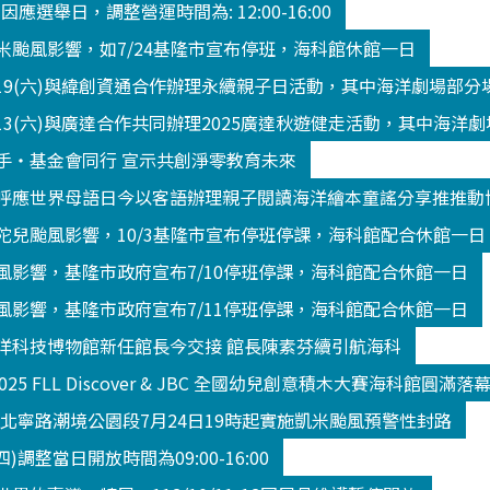
3 因應選舉日，調整營運時間為: 12:00-16:00
米颱風影響，如7/24基隆市宣布停班，海科館休館一日
/19(六)與緯創資通合作辦理永續親子日活動，其中海洋劇場部
13(六)與廣達合作共同辦理2025廣達秋遊健走活動，其中海洋
手‧基金會同行 宣示共創淨零教育未來
呼應世界母語日今以客語辦理親子閱讀海洋繪本童謠分享推推動
陀兒颱風影響，10/3基隆市宣布停班停課，海科館配合休館一日
風影響，基隆市政府宣布7/10停班停課，海科館配合休館一日
風影響，基隆市政府宣布7/11停班停課，海科館配合休館一日
洋科技博物館新任館長今交接 館長陳素芬續引航海科
2025 FLL Discover & JBC 全國幼兒創意積木大賽海科館
K北寧路潮境公園段7月24日19時起實施凱米颱風預警性封路
(四)調整當日開放時間為09:00-16:00