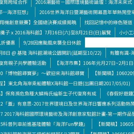
復育跨域合作
2016潮藝術－國際環境藝術論壇：海洋未來式
渥托邦─海洋狂想」
2016世界海洋日暨潮藝術開幕嘉年華熱鬧登
下滑翔機創意競賽】全國總決賽成績揭曉
找回記憶中的綠色隧道
子 x 2016海科館】7月16日(六)至8月21日(日)展覽
小小工
九折優惠
9/28因應颱風來襲全日休館
月8日 @ 基隆 海科館潮境公園開趴(延期至10/22)
有膽有識-
復育親子共學體驗活動
【海洋市集】106年元月27日~2月1
120「博物館尋寶夢」～歡迎來海科館尋寶
【新聞稿】1060
】東北角海岸乘船體驗X海科館一日遊(出團日期2017/05/01)
【新聞稿】保育瀕危魚種大鱗梅氏鳊新生子代復育有成
《春假好遊趣
722「蓋」有意思-2017世界環境日及世界海洋日響應系列活動熱
627 2017海科館國際環境藝術及海洋創意家駐館計畫-第一期作品
505科普列車前進基隆體驗「海洋Fun學趣」
【新聞稿】1060