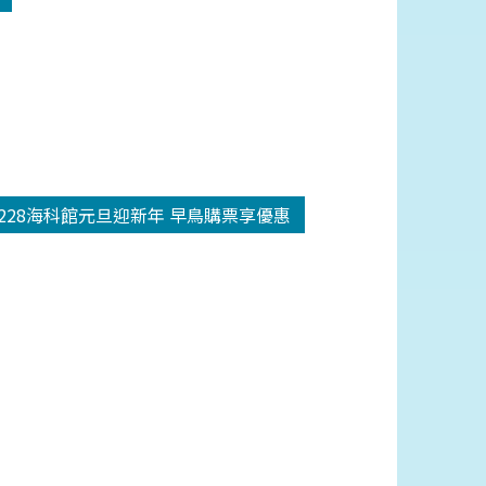
1228海科館元旦迎新年 早鳥購票享優惠