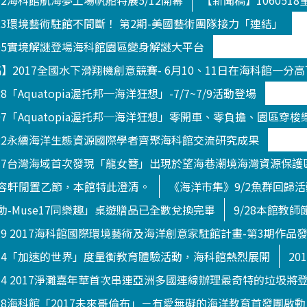
512海科館航海夢工場帆船特展5/12開幕
【新聞稿】10605
823環境藝術駐館不間斷！ 第2期-美國藝術團隊接力「連結」
705實境解謎登場海科館園區變身解謎大平台
新聞稿】2017全國水下滑翔機創意競賽- 6月10、11日在海科館一分
8「Aquatopia渥托邦─海洋狂想」-7/7~7/9活動登場
707「Aquatopia渥托邦─海洋狂想」零開車、零負擔、園區穿梭
822永續海洋生態資源國際學者齊聚海科館交流研究成果
0717台灣海域首次發現「龍女簪」出現於望海巷潮境海灣資源保護
容軒閒置乙節，本館特此澄清。
《海洋市集》9/2魚群回歸
-Muse17同樂趣」桌遊贈品已全數兌換完畢
9/28本館教
929 2017海科館國際環境藝術及海洋創意家駐館計畫-第3期作品
914「加速的世界」度量衡教育體驗活動，海科館熱烈展開
20
014 2017淨灘嘉年華首次串連亞洲多國連線辦理最奇特的垃圾將
018海科館「2017未來哥倫布」－有愛無礙的海洋教育首發團啟動