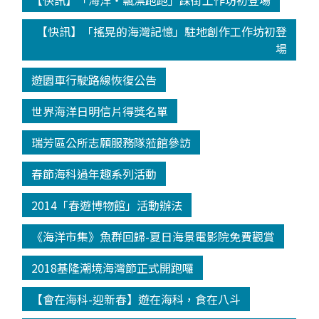
【快訊】「海洋‧飄漂跑跑」踩街工作坊初登場
【快訊】「搖晃的海灣記憶」駐地創作工作坊初登
場
遊園車行駛路線恢復公告
世界海洋日明信片得獎名單
瑞芳區公所志願服務隊蒞館參訪
春節海科過年趣系列活動
2014「春遊博物館」活動辦法
《海洋市集》魚群回歸-夏日海景電影院免費觀賞
2018基隆潮境海灣節正式開跑囉
【會在海科-迎新春】遊在海科，食在八斗