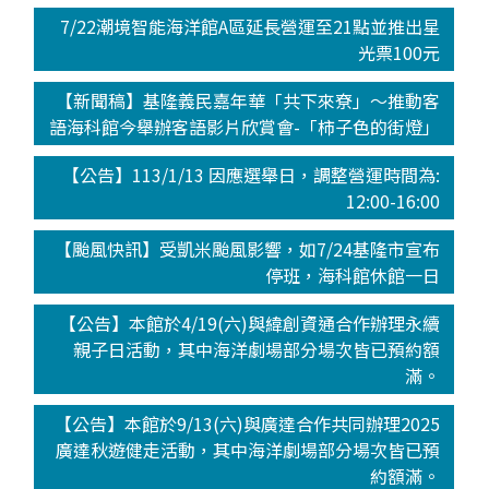
7/22潮境智能海洋館A區延長營運至21點並推出星
光票100元
【新聞稿】基隆義民嘉年華「共下來尞」～推動客
語海科館今舉辦客語影片欣賞會-「柿子色的街燈」
【公告】113/1/13 因應選舉日，調整營運時間為:
12:00-16:00
【颱風快訊】受凱米颱風影響，如7/24基隆市宣布
停班，海科館休館一日
【公告】本館於4/19(六)與緯創資通合作辦理永續
親子日活動，其中海洋劇場部分場次皆已預約額
滿。
【公告】本館於9/13(六)與廣達合作共同辦理2025
廣達秋遊健走活動，其中海洋劇場部分場次皆已預
約額滿。