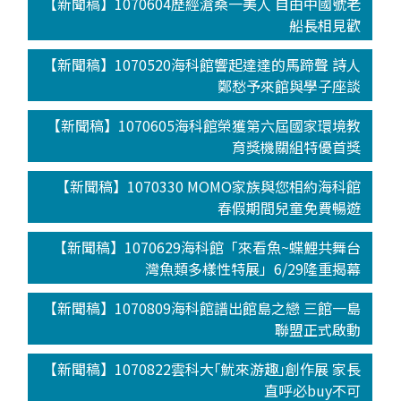
【新聞稿】1070604歷經滄桑一美人 自由中國號老
船長相見歡
【新聞稿】1070520海科館響起達達的馬蹄聲 詩人
鄭愁予來館與學子座談
【新聞稿】1070605海科館榮獲第六屆國家環境教
育獎機關組特優首獎
【新聞稿】1070330 MOMO家族與您相約海科館
春假期間兒童免費暢遊
【新聞稿】1070629海科館「來看魚~蝶鯉共舞台
灣魚類多樣性特展」6/29隆重揭幕
【新聞稿】1070809海科館譜出館島之戀 三館一島
聯盟正式啟動
【新聞稿】1070822雲科大｢魷來游趣｣創作展 家長
直呼必buy不可