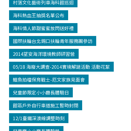
村落文化藝術列車海科館巡迴
海科熱血王抽獎名單公布
海科情人節甜蜜蜜放閃送好禮
國際扶輪台北錫口扶輪青年服務團參訪
2014望安海洋環境教師研習營
05/18 海廢大調查-2014實境解謎活動 活動花絮
鱷魚拍檔保育戰士-厄文家族見面會
兒童節限定小小廳長體驗日
館區戶外自行車道施工暫時封閉
12/1臺鐵深澳線調整時刻