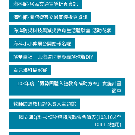
海科館-居民交通宣導折頁資訊
海科館-開館遊客交通宣導折頁資訊
海洋防災科技與減災教育生活體驗營-活動花絮
海科小小伸展台開始報名囉
藻♥幸福─北海道阿寒湖綠藻球瓶DIY
看見海科攝影賽
103年度「弱勢團體入館教育補助方案」實施計畫
簡章
教師節憑教師證免費入主題館
國立海洋科技博物館特展聯票票價表(103.10.4至
104.1.4適用)