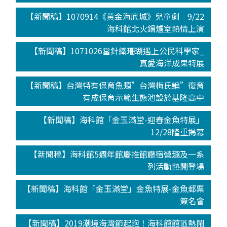
【新聞稿】1070914《黃金海底城》兒童劇 9/22
海科館北火鍋爐室熱情上演
【新聞稿】1071026當針織珊瑚遇上公民科學家_
真愛海洋成果特展
【新聞稿】台灣特有保育魚類”台灣梅氏鯿”復育
有成保育示範生態池設於基隆高中
【新聞稿】海科館「金玉滿堂-迎春金魚特展」
12/28隆重揭幕
【新聞稿】海科館5週年館慶推館廳宿營趣及一系
列活動熱鬧登場
【新聞稿】海科館「金玉滿堂」金魚特展-金魚郵票
簽名會
【新聞稿】2019潮境海灣節起跑！海科館館區熱鬧