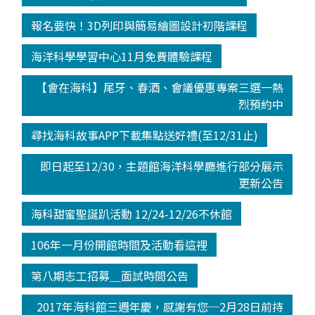
報名要快！3D列印與簡易繪圖設計初階課程
海洋科學學習中心11月免費體驗課程
【會在海科】尾牙、春酒、會議優惠專案三選一熱
烈預約中
尋找海科故事APP下載集點送好禮(至12/31止)
即日起至12/30，主題館海洋科學廳進行部分展示
更新公告
海科甜蜜聖誕趴活動 12/24-12/26不休館
106年一月份開館時間及活動看這裡
第八期志工招募＿面試時間公告
2017年海科館三週年慶，感謝有您─2月28日前持