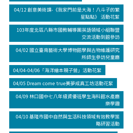
04/12 創意美術課-《我家門前是大海！八斗子的繁
星點點》 活動花絮
103年度北區八縣市國教輔導團英語領域小組聯盟
交流活動到館參訪
04/02 國立臺南藝術大學博物館學與古物維護研究
所師生參訪兒童廳
04/04-04/06「海洋繪本親子營」活動花絮
04/05 Dream come true美夢成真工坊活動花絮
04/09 林口國中七八年級資優班學生海科館水產廳
樂學趣
04/10 基隆市國中自然與生活科技領域有效教學策
略研習活動