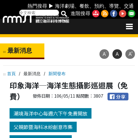
熱門搜尋 ►
海洋劇場
、
餐飲
、
預約
、
導覽
、
交通
進階搜尋
最新消息
:::
-
+
A
A
A
首頁
/
最新消息
/
新聞發布
:::
印象海洋─海洋生態攝影巡迴展（免
費）
發佈日期：106/05/11 點閱數：3807
潮境海洋中心每週六下午免費開放
父親節暨海科冰紛創意市集