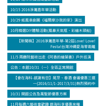
10/15 2016淨灘嘉年華活動
10/29 紙風車劇團《福爾摩沙我的家》演出
10月精選DIY體驗活動(風暴天氣瓶、彩繪木頭船)
【新聞稿】2016淨灘嘉年華-第2屆Love! Love!
Festa!台灣沖繩愛海零距離
11/5 兩廳院藝術出走《阿香的繪葉書》戶外巡演
公告：本館10/31（一）全區正常開館
【會在海科-感謝有您】尾牙、春酒 會議優惠三選
一(2016/11/1-2017/3/31)熱烈預約中
10/31 開館公告及萬聖節優惠方案
11月每週六藝術童歡趣 遊海科享優惠來囉