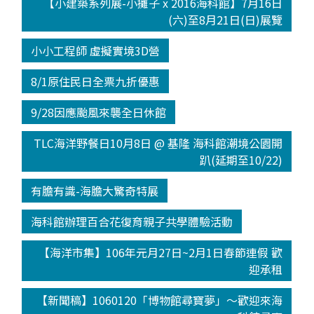
【小建築系列展-小攤子 x 2016海科館】7月16日
(六)至8月21日(日)展覽
小小工程師 虛擬實境3D營
8/1原住民日全票九折優惠
9/28因應颱風來襲全日休館
TLC海洋野餐日10月8日 @ 基隆 海科館潮境公園開
趴(延期至10/22)
有膽有識-海膽大驚奇特展
海科館辦理百合花復育親子共學體驗活動
【海洋市集】106年元月27日~2月1日春節連假 歡
迎承租
【新聞稿】1060120「博物館尋寶夢」～歡迎來海