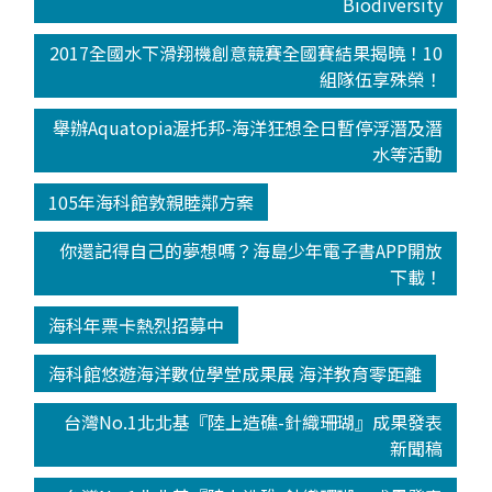
Biodiversity
2017全國水下滑翔機創意競賽全國賽結果揭曉！10
組隊伍享殊榮！
舉辦Aquatopia渥托邦-海洋狂想全日暫停浮潛及潛
水等活動
105年海科館敦親睦鄰方案
你還記得自己的夢想嗎？海島少年電子書APP開放
下載！
海科年票卡熱烈招募中
海科館悠遊海洋數位學堂成果展 海洋教育零距離
台灣No.1北北基『陸上造礁-針織珊瑚』成果發表
新聞稿