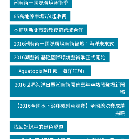
潮藝術－國際環境藝術季
65高地停車場7/4起收費
本館與新北市環教復育跨域合作
2016潮藝術－國際環境藝術論壇：海洋未來式
2016潮藝術 基隆國際環境藝術季正式開始
「Aquatopia渥托邦─海洋狂想」
2016世界海洋日暨潮藝術開幕嘉年華熱鬧登場新聞
稿
【2016全國水下滑翔機創意競賽】全國總決賽成績
揭曉
找回記憶中的綠色隧道