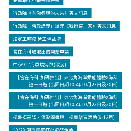
兒童廳小小廳長體驗營
行政院《有你參與的未來》專文訊息
行政院「時政講義」單元《我們這一家》專文訊息
法定工時減 勞工權益增
會在海科場地出借開始申請
中秋917海風燒烤趴(取消)
【會在海科-加碼推出】東北角海岸乘船體驗X海科
館一日遊 (出團日期105年10月23日及30日)
【會在海科-加碼推出】東北角海岸乘船體驗X海科
館一日遊 (出團日期105年10月23日及30日)
捐書挺基隆‧傳愛圖書館─捐書贈票活動(9-12月)
10/29 潮市集瘋狂萬聖節活動