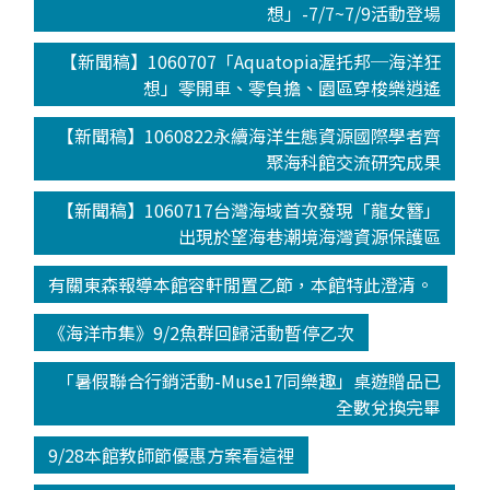
想」-7/7~7/9活動登場
【新聞稿】1060707「Aquatopia渥托邦─海洋狂
想」零開車、零負擔、園區穿梭樂逍遙
【新聞稿】1060822永續海洋生態資源國際學者齊
聚海科館交流研究成果
【新聞稿】1060717台灣海域首次發現「龍女簪」
出現於望海巷潮境海灣資源保護區
有關東森報導本館容軒閒置乙節，本館特此澄清。
《海洋市集》9/2魚群回歸活動暫停乙次
「暑假聯合行銷活動-Muse17同樂趣」桌遊贈品已
全數兌換完畢
9/28本館教師節優惠方案看這裡