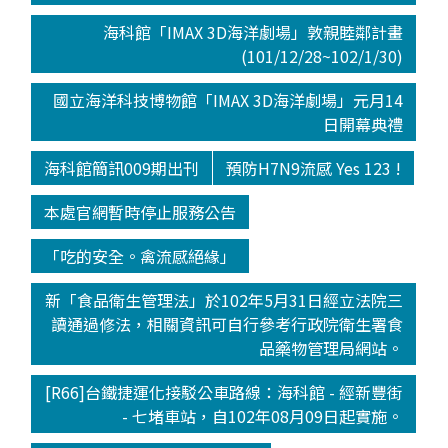
海科館「IMAX 3D海洋劇場」敦親睦鄰計畫
(101/12/28~102/1/30)
國立海洋科技博物館「IMAX 3D海洋劇場」元月14
日開幕典禮
海科館簡訊009期出刊
預防H7N9流感 Yes 123 !
本處官網暫時停止服務公告
「吃的安全。禽流感絕緣」
新「食品衛生管理法」於102年5月31日經立法院三
讀通過修法，相關資訊可自行參考行政院衛生署食
品藥物管理局網站。
[R66]台鐵捷運化接駁公車路線：海科館 - 經新豐街
- 七堵車站，自102年08月09日起實施。