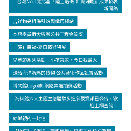
台灣No.1北北基『陸上造礁-針織珊瑚』成果發表
新聞稿
吉祥物亮相海科站與鐵馬驛站
本館學員宿舍榮獲公共工程金質獎
「藻」幸福-夏日藝術特展
兒童節系列活動│小孩當家‧今日我最大
送給海洋媽媽的禮物 公共藝術作品設置活動
博物館Logo讚-網路票選抽獎活動
海科館六大主題生態體驗步道參觀資訊已公告，歡
迎上網查詢。
給鄉親的一封信