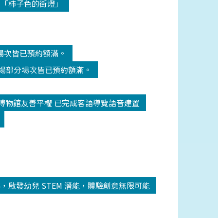
-「柿子色的街燈」
分場次皆已預約額滿。
劇場部分場次皆已預約額滿。
博物館友善平權 已完成客語導覽語音建置
圓滿落幕，啟發幼兒 STEM 潛能，體驗創意無限可能