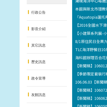
潮境海洋中心每週
本館與新北市環教
行政公告
「Aquatopia
【2016全國水
影音介紹
【小建築系列展-小攤
8/1原住民日全票
其它訊息
TLC海洋野餐日10
海科館辦理百合花
歷史訊息
【新聞稿】1060
【季節限定套裝行程
政令宣導
106.06.03
【新聞稿】1060
友館訊息
【新聞稿】1060
【新聞稿】1060