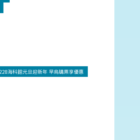
1228海科館元旦迎新年 早鳥購票享優惠