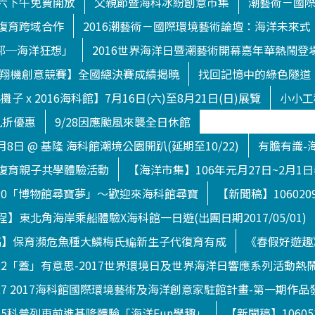
六下午免費開放
父親節暨海科冰紛創意市集
潮藝術－國
復育跨域合作
2016潮藝術－國際環境藝術論壇：海洋未來式
渥托邦─海洋狂想」
2016世界海洋日暨潮藝術開幕嘉年華熱鬧登
下滑翔機創意競賽】全國總決賽成績揭曉
找回記憶中的綠色隧道
子 x 2016海科館】7月16日(六)至8月21日(日)展覽
小小工
九折優惠
9/28因應颱風來襲全日休館
月8日 @ 基隆 海科館潮境公園開趴(延期至10/22)
有膽有識-
復育親子共學體驗活動
【海洋市集】106年元月27日~2月1
120「博物館尋寶夢」～歡迎來海科館尋寶
【新聞稿】1060
】東北角海岸乘船體驗X海科館一日遊(出團日期2017/05/01)
【新聞稿】保育瀕危魚種大鱗梅氏鳊新生子代復育有成
《春假好遊趣
722「蓋」有意思-2017世界環境日及世界海洋日響應系列活動熱
627 2017海科館國際環境藝術及海洋創意家駐館計畫-第一期作品
505科普列車前進基隆體驗「海洋Fun學趣」
【新聞稿】1060