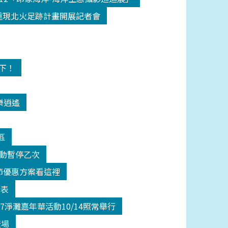
18重現北火足跡計畫開展記者會
高下！
樂逍遙
區
活動暫停乙次
師節優惠方案看這裡
發表
17淨灘嘉年華活動10/14照常舉行
登場