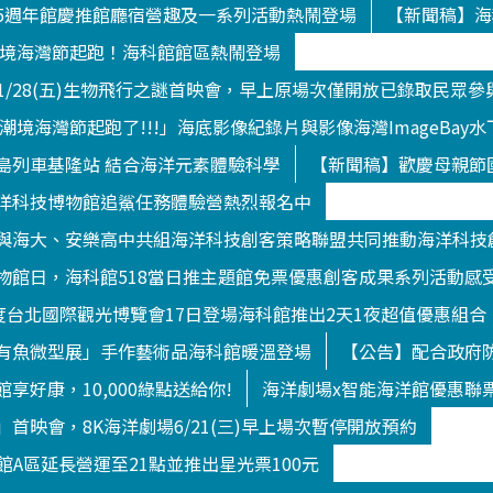
5週年館慶推館廳宿營趣及一系列活動熱鬧登場
【新聞稿】海
9潮境海灣節起跑！海科館館區熱鬧登場
/1/28(五)生物飛行之謎首映會，早上原場次僅開放已錄取民眾參
9潮境海灣節起跑了!!!」海底影像紀錄片與影像海灣ImageBa
島列車基隆站 結合海洋元素體驗科學
【新聞稿】歡慶母親節
洋科技博物館追鯊任務體驗營熱烈報名中
與海大、安樂高中共組海洋科技創客策略聯盟共同推動海洋科技
物館日，海科館518當日推主題館免票優惠創客成果系列活動感
年度台北國際觀光博覽會17日登場海科館推出2天1夜超值優惠組合
有魚微型展」手作藝術品海科館暖溫登場
【公告】配合政府防
享好康，10,000綠點送給你!
海洋劇場x智能海洋館優惠聯
首映會，8K海洋劇場6/21(三)早上場次暫停開放預約
洋館A區延長營運至21點並推出星光票100元