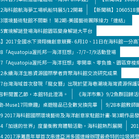
512海科館航海夢工場帆船特展5/12開幕
【新聞稿】10605
823環境藝術駐館不間斷！ 第2期-美國藝術團隊接力「連結」
705實境解謎登場海科館園區變身解謎大平台
新聞稿】2017全國水下滑翔機創意競賽- 6月10、11日在海科館一分
8「Aquatopia渥托邦─海洋狂想」-7/7~7/9活動登場
707「Aquatopia渥托邦─海洋狂想」零開車、零負擔、園區穿梭
822永續海洋生態資源國際學者齊聚海科館交流研究成果
0717台灣海域首次發現「龍女簪」出現於望海巷潮境海灣資源保護
容軒閒置乙節，本館特此澄清。
《海洋市集》9/2魚群回歸
-Muse17同樂趣」桌遊贈品已全數兌換完畢
9/28本館教
929 2017海科館國際環境藝術及海洋創意家駐館計畫-第3期作品
914「加速的世界」度量衡教育體驗活動，海科館熱烈展開
20
014 2017淨灘嘉年華首次串連亞洲多國連線辦理最奇特的垃圾將