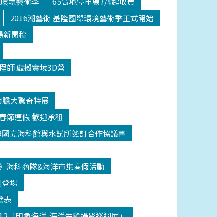
際環境藝術季
65高地停車場7/4起收費
2016潮藝術 基隆國際環境藝術季正式開始
場新聞稿
程師 虛擬實境3D營
海膽大驚奇特展
日春節連假 歡迎承租
209國立海科館與水試所簽訂合作協議書
》海科商隊&海洋市集春假活動
鬧登場
發表
512「印象海洋-海洋生態攝影巡迴展」