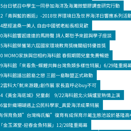
325台日號召中學生一同參加海洋及海灘微塑膠調查研究行動
602「青與藍的邂逅」-2018世界環境日及世界海洋日響應系列活
604歷經滄桑一美人 自由中國號老船長相見歡
520海科館響起達達的馬蹄聲 詩人鄭愁予來館與學子座談
605海科館榮獲第六屆國家環境教育獎機關組特優首獎
330 MOMO家族與您相約海科館 春假期間兒童免費暢遊
629海科館「來看魚~蝶鯉共舞台灣魚類多樣性特展」6/29隆重揭
809海科館譜出館島之戀 三館一島聯盟正式啟動
22雲科大｢魷來游趣｣創作展 家長直呼必buy不可
914《黃金海底城》兒童劇 9/22海科館北火鍋爐室熱情上演
026當針織珊瑚遇上公民科學家_真愛海洋成果特展
有保育魚類”台灣梅氏鯿”復育有成保育示範生態池設於基隆高
金玉滿堂-迎春金魚特展」12/28隆重揭幕