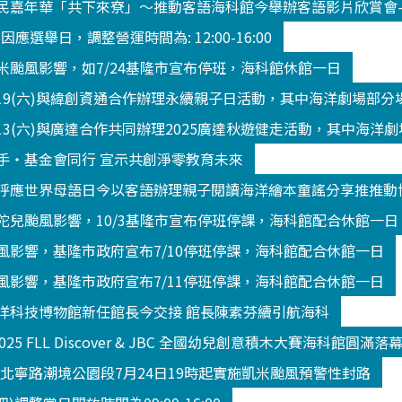
民嘉年華「共下來尞」～推動客語海科館今舉辦客語影片欣賞會
3 因應選舉日，調整營運時間為: 12:00-16:00
米颱風影響，如7/24基隆市宣布停班，海科館休館一日
/19(六)與緯創資通合作辦理永續親子日活動，其中海洋劇場部
13(六)與廣達合作共同辦理2025廣達秋遊健走活動，其中海洋
手‧基金會同行 宣示共創淨零教育未來
呼應世界母語日今以客語辦理親子閱讀海洋繪本童謠分享推推動
陀兒颱風影響，10/3基隆市宣布停班停課，海科館配合休館一日
風影響，基隆市政府宣布7/10停班停課，海科館配合休館一日
風影響，基隆市政府宣布7/11停班停課，海科館配合休館一日
洋科技博物館新任館長今交接 館長陳素芬續引航海科
2025 FLL Discover & JBC 全國幼兒創意積木大賽海科館
K北寧路潮境公園段7月24日19時起實施凱米颱風預警性封路