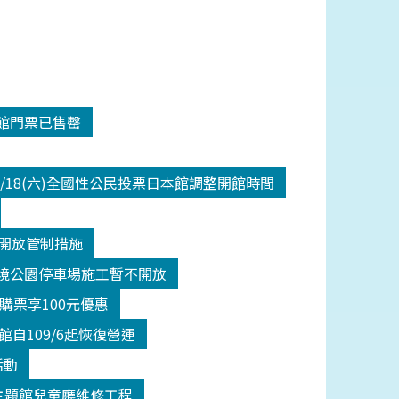
入館門票已售罄
/18(六)全國性公民投票日本館調整開館時間
二級開放管制措施
間潮境公園停車場施工暫不開放
館購票享100元優惠
自109/6起恢復營運
活動
(五)主題館兒童廳維修工程