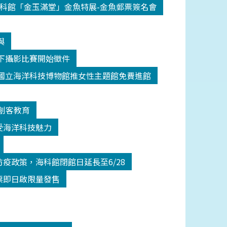
科館「金玉滿堂」金魚特展-金魚郵票簽名會
與
y水下攝影比賽開始徵件
國立海洋科技博物館推女性主題館免費進館
創客教育
受海洋科技魅力
疫政策，海科館閉館日延長至6/28
票即日啟限量發售