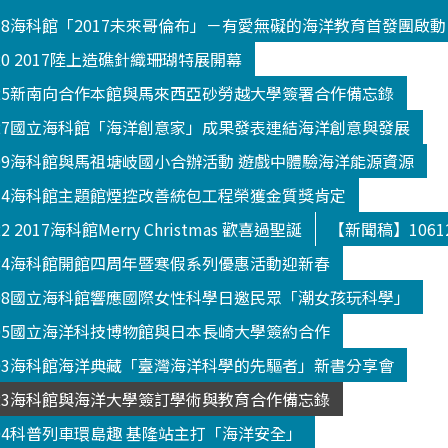
018海科館「2017未來哥倫布」－有愛無礙的海洋教育首發團啟動
20 2017陸上造礁針織珊瑚特展開幕
025新南向合作本館與馬來西亞砂勞越大學簽署合作備忘錄
027國立海科館「海洋創意家」成果發表連結海洋創意與發展
109海科館與馬祖塘岐國小合辦活動 遊戲中體驗海洋能源資源
114海科館主題館煙控改善統包工程榮獲金質獎肯定
 2017海科館Merry Christmas 歡喜過聖誕
【新聞稿】106
124海科館開館四周年暨寒假系列優惠活動迎新春
208國立海科館響應國際女性科學日邀民眾「潮女孩玩科學」
305國立海洋科技博物館與日本長崎大學簽約合作
303海科館海洋典藏「臺灣海洋科學的先驅者」新書分享會
523海科館與海洋大學簽訂學術與教育合作備忘錄
504科普列車環島趣 基隆站主打「海洋安全」