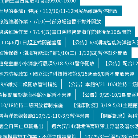
(四)調整當日開放時間為09:00-16:00
界的臺灣」特展，112/10/11-12因展品維護暫停開放
路維護作業，7/10(一)部分場館暫不對外開放
路維護作業，7/14(五)當日潮境智能海洋館延後至10點開館
11年6月1日起正式開館營運
【公告】6/4潮境智能海洋館
護保養，潮境智能海洋館1/10(二)~1/12(四)暫停對外開放
兒童廳小水滴旅行展項5/18-5/31暫停開放
【公告】配合12
方防疫政策，國立海洋科技博物館5/15起至6/8暫不開放營運
4-9/6維持二級開放管制措施
【公告】本館9/21-10/4維持
日)燦樹颱風影響海科館休館暫不營運
【公告】9/29-10/1期
-10/18維持二級開放管制措施
【健康防疫】3/19-5/31主題
洋景觀餐廳110/3/1-110/3/3暫停營業
【開館訊息】海科館
境公園全日禁止車輛進出
週六(7/14)潮境保育區禁止浮潛及潛水
館水產廳燈具施工作業，不便之處請見諒
107/9/3(一)至9/28