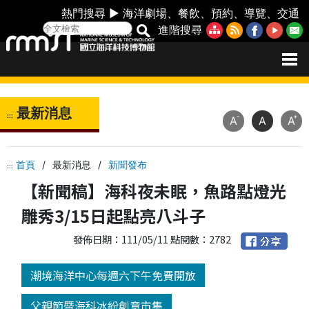
熱門搜尋 ►
海洋劇場
、
餐飲
、
預約
、
導覽
、
交通
進階搜尋
最新消息
:::
-
+
A
A
A
首頁
/
最新消息
/
新聞發布
:::
【新聞稿】海科夜未眠，魚路點燈光
雕秀3/15日起點亮八斗子
發佈日期：111/05/11 點閱數：2782
潮境海洋中心每週六下午免費開放
父親節暨海科冰紛創意市集