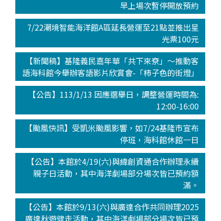
早上場次暫停開放預約
7/22潮境智能海洋館A區延長營運至21點並推出星
光票100元
【新聞稿】基隆義民嘉年華「共下來尞」～推動客
語海科館今舉辦客語影片欣賞會-「柿子色的街燈」
【公告】113/1/13 因應選舉日，調整營運時間為:
12:00-16:00
【颱風快訊】受凱米颱風影響，如7/24基隆市宣布
停班，海科館休館一日
【公告】本館於4/19(六)與緯創資通合作辦理永續
親子日活動，其中海洋劇場部分場次皆已預約額
滿。
【公告】本館於9/13(六)與廣達合作共同辦理2025
廣達秋遊健走活動，其中海洋劇場部分場次皆已預