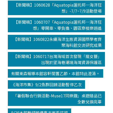
【新聞稿】1060628「Aquatopia渥托邦─海洋狂
想」-7/7~7/9活動登場
【新聞稿】1060707「Aquatopia渥托邦─海洋狂
想」零開車、零負擔、園區穿梭樂逍遙
【新聞稿】1060822永續海洋生態資源國際學者齊
聚海科館交流研究成果
【新聞稿】1060717台灣海域首次發現「龍女簪」
出現於望海巷潮境海灣資源保護區
有關東森報導本館容軒閒置乙節，本館特此澄清。
《海洋市集》9/2魚群回歸活動暫停乙次
「暑假聯合行銷活動-Muse17同樂趣」桌遊贈品已
全數兌換完畢
9/28本館教師節優惠方案看這裡