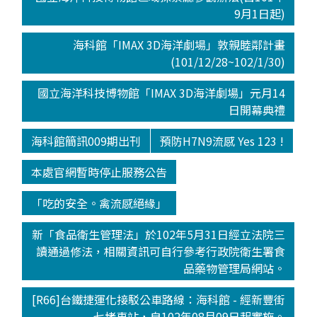
9月1日起)
海科館「IMAX 3D海洋劇場」敦親睦鄰計畫
(101/12/28~102/1/30)
國立海洋科技博物館「IMAX 3D海洋劇場」元月14
日開幕典禮
海科館簡訊009期出刊
預防H7N9流感 Yes 123 !
本處官網暫時停止服務公告
「吃的安全。禽流感絕緣」
新「食品衛生管理法」於102年5月31日經立法院三
讀通過修法，相關資訊可自行參考行政院衛生署食
品藥物管理局網站。
[R66]台鐵捷運化接駁公車路線：海科館 - 經新豐街
- 七堵車站，自102年08月09日起實施。