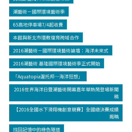
潮藝術－國際環境藝術季
65高地停車場7/4起收費
本館與新北市環教復育跨域合作
2016潮藝術－國際環境藝術論壇：海洋未來式
2016潮藝術 基隆國際環境藝術季正式開始
「Aquatopia渥托邦─海洋狂想」
2016世界海洋日暨潮藝術開幕嘉年華熱鬧登場新聞
稿
【2016全國水下滑翔機創意競賽】全國總決賽成績
揭曉
找回記憶中的綠色隧道