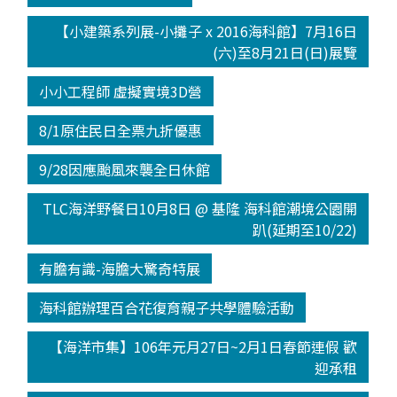
【小建築系列展-小攤子 x 2016海科館】7月16日
(六)至8月21日(日)展覽
小小工程師 虛擬實境3D營
8/1原住民日全票九折優惠
9/28因應颱風來襲全日休館
TLC海洋野餐日10月8日 @ 基隆 海科館潮境公園開
趴(延期至10/22)
有膽有識-海膽大驚奇特展
海科館辦理百合花復育親子共學體驗活動
【海洋市集】106年元月27日~2月1日春節連假 歡
迎承租