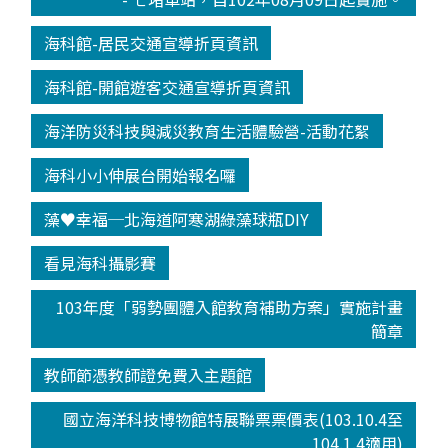
海科館-居民交通宣導折頁資訊
海科館-開館遊客交通宣導折頁資訊
海洋防災科技與減災教育生活體驗營-活動花絮
海科小小伸展台開始報名囉
藻♥幸福─北海道阿寒湖綠藻球瓶DIY
看見海科攝影賽
103年度「弱勢團體入館教育補助方案」實施計畫
簡章
教師節憑教師證免費入主題館
國立海洋科技博物館特展聯票票價表(103.10.4至
104.1.4適用)