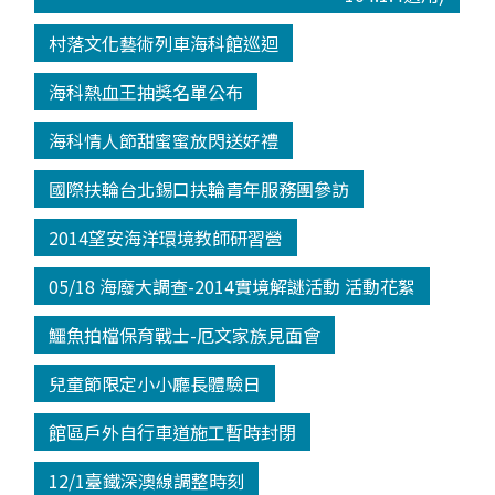
村落文化藝術列車海科館巡迴
海科熱血王抽獎名單公布
海科情人節甜蜜蜜放閃送好禮
國際扶輪台北錫口扶輪青年服務團參訪
2014望安海洋環境教師研習營
05/18 海廢大調查-2014實境解謎活動 活動花絮
鱷魚拍檔保育戰士-厄文家族見面會
兒童節限定小小廳長體驗日
館區戶外自行車道施工暫時封閉
12/1臺鐵深澳線調整時刻