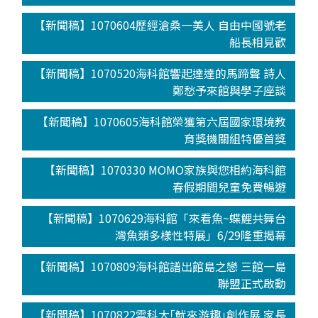
【新聞稿】1070604歷經滄桑一美人 自由中國號老
船長相見歡
【新聞稿】1070520海科館響起達達的馬蹄聲 詩人
鄭愁予來館與學子座談
【新聞稿】1070605海科館榮獲第六屆國家環境教
育獎機關組特優首獎
【新聞稿】1070330 MOMO家族與您相約海科館
春假期間兒童免費暢遊
【新聞稿】1070629海科館「來看魚~蝶鯉共舞台
灣魚類多樣性特展」6/29隆重揭幕
【新聞稿】1070809海科館譜出館島之戀 三館一島
聯盟正式啟動
【新聞稿】1070822雲科大｢魷來游趣｣創作展 家長