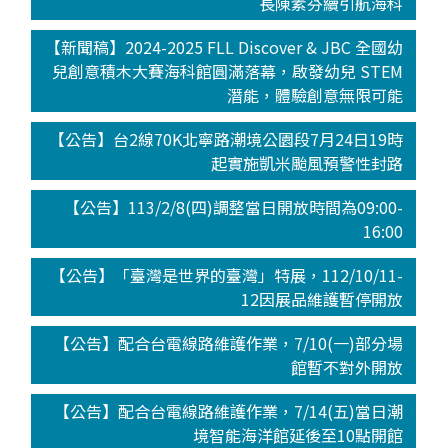
長陳素芬續引航海科
【新聞稿】2024-2025 FLL Discover & JBC 全國幼
兒創意積木大賽海科館圓滿落幕，啟發幼兒 STEM
潛能，體驗創意無限可能
【公告】台2線70K北寧路潮境公園段7月24日19時
起實施凱米颱風預警性封路
【公告】113/2/8(四)調整當日開放時間為09:00-
16:00
【公告】「臺灣是世界的臺灣」特展，112/10/11-
12因展品維護暫停開放
【公告】配合台電線路維護作業，7/10(一)部分場
館暫不對外開放
【公告】配合台電線路維護作業，7/14(五)當日潮
境智能海洋館延後至10點開館