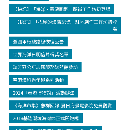
【快訊】「海洋‧飄漂跑跑」踩街工作坊初登場
【快訊】「搖晃的海灣記憶」駐地創作工作坊初登
場
遊園車行駛路線恢復公告
世界海洋日明信片得獎名單
瑞芳區公所志願服務隊蒞館參訪
春節海科過年趣系列活動
2014「春遊博物館」活動辦法
《海洋市集》魚群回歸-夏日海景電影院免費觀賞
2018基隆潮境海灣節正式開跑囉