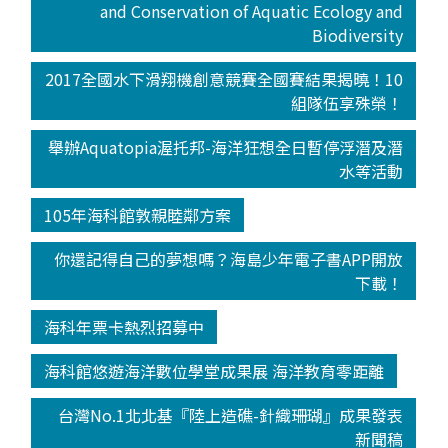
and Conservation of Aquatic Ecology and
Biodiversity
2017全國水下滑翔機創意競賽全國賽結果揭曉！10
組隊伍享殊榮！
舉辦Aquatopia渥托邦-海洋狂想全日暫停浮潛及潛
水等活動
105年海科館敦親睦鄰方案
你還記得自己的夢想嗎？海島少年電子書APP開放
下載！
海科年票卡熱烈招募中
海科館悠遊海洋數位學堂成果展 海洋教育零距離
台灣No.1北北基『陸上造礁-針織珊瑚』成果發表
新聞稿