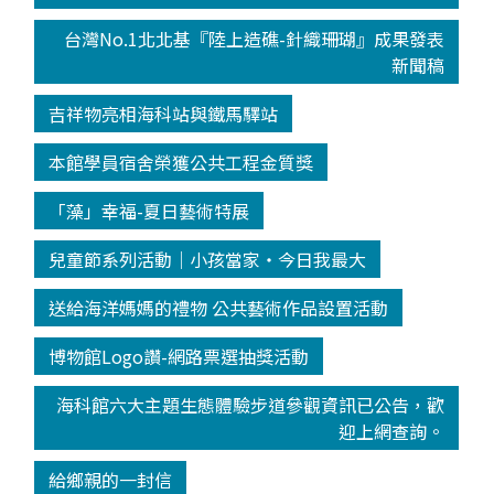
台灣No.1北北基『陸上造礁-針織珊瑚』成果發表
新聞稿
吉祥物亮相海科站與鐵馬驛站
本館學員宿舍榮獲公共工程金質獎
「藻」幸福-夏日藝術特展
兒童節系列活動│小孩當家‧今日我最大
送給海洋媽媽的禮物 公共藝術作品設置活動
博物館Logo讚-網路票選抽獎活動
海科館六大主題生態體驗步道參觀資訊已公告，歡
迎上網查詢。
給鄉親的一封信