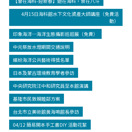
【會在海科-迎新春】遊在海科，食在八斗
4月15日海科館水下文化資產大師講座（免費活
動）
印象海洋─海洋生態攝影巡迴展（免費）
中元祭放水燈期間交通說明
繽紛海洋公共藝術得獎名單
日本及蒙古環境教育學者參訪
中央研究院汪中和研究員至本館演講
基隆市民敦親睦鄰方案
台北市立美術館黃海鳴館長參訪
04/12 簡易開本手工書DIY 活動花絮