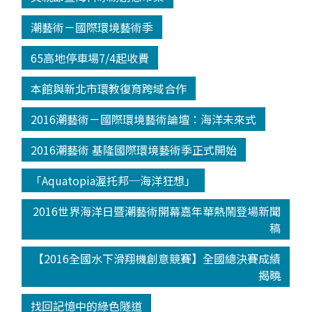
潮藝術－國際環境藝術季
65高地停車場7/4起收費
本館與新北市環教復育跨域合作
2016潮藝術－國際環境藝術論壇：海洋未來式
2016潮藝術 基隆國際環境藝術季正式開始
「Aquatopia渥托邦─海洋狂想」
2016世界海洋日暨潮藝術開幕嘉年華熱鬧登場新聞
稿
【2016全國水下滑翔機創意競賽】全國總決賽成績
揭曉
找回記憶中的綠色隧道