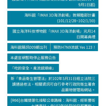
9月1日起)
海科館「IMAX 3D海洋劇場」敦親睦鄰計畫
(101/12/28~102/1/30)
國立海洋科技博物館「IMAX 3D海洋劇場」元月14
日開幕典禮
海科館簡訊009期出刊
預防H7N9流感 Yes 123 !
本處官網暫時停止服務公告
「吃的安全。禽流感絕緣」
新「食品衛生管理法」於102年5月31日經立法院三
讀通過修法，相關資訊可自行參考行政院衛生署食
品藥物管理局網站。
[R66]台鐵捷運化接駁公車路線：海科館 - 經新豐街
- 七堵車站，自102年08月09日起實施。