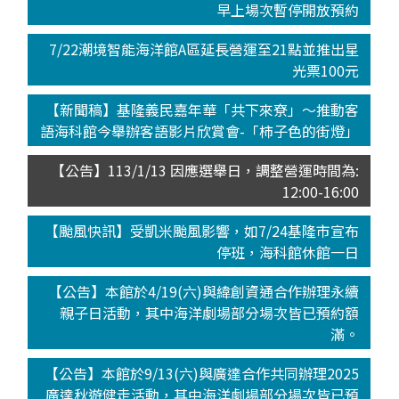
早上場次暫停開放預約
7/22潮境智能海洋館A區延長營運至21點並推出星
光票100元
【新聞稿】基隆義民嘉年華「共下來尞」～推動客
語海科館今舉辦客語影片欣賞會-「柿子色的街燈」
【公告】113/1/13 因應選舉日，調整營運時間為:
12:00-16:00
【颱風快訊】受凱米颱風影響，如7/24基隆市宣布
停班，海科館休館一日
【公告】本館於4/19(六)與緯創資通合作辦理永續
親子日活動，其中海洋劇場部分場次皆已預約額
滿。
【公告】本館於9/13(六)與廣達合作共同辦理2025
廣達秋遊健走活動，其中海洋劇場部分場次皆已預