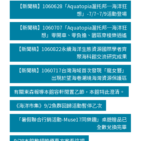
【新聞稿】1060628「Aquatopia渥托邦─海洋狂
想」-7/7~7/9活動登場
【新聞稿】1060707「Aquatopia渥托邦─海洋狂
想」零開車、零負擔、園區穿梭樂逍遙
【新聞稿】1060822永續海洋生態資源國際學者齊
聚海科館交流研究成果
【新聞稿】1060717台灣海域首次發現「龍女簪」
出現於望海巷潮境海灣資源保護區
有關東森報導本館容軒閒置乙節，本館特此澄清。
《海洋市集》9/2魚群回歸活動暫停乙次
「暑假聯合行銷活動-Muse17同樂趣」桌遊贈品已
全數兌換完畢
9/28本館教師節優惠方案看這裡