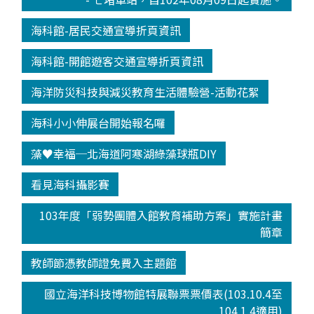
海科館-居民交通宣導折頁資訊
海科館-開館遊客交通宣導折頁資訊
海洋防災科技與減災教育生活體驗營-活動花絮
海科小小伸展台開始報名囉
藻♥幸福─北海道阿寒湖綠藻球瓶DIY
看見海科攝影賽
103年度「弱勢團體入館教育補助方案」實施計畫
簡章
教師節憑教師證免費入主題館
國立海洋科技博物館特展聯票票價表(103.10.4至
104.1.4適用)