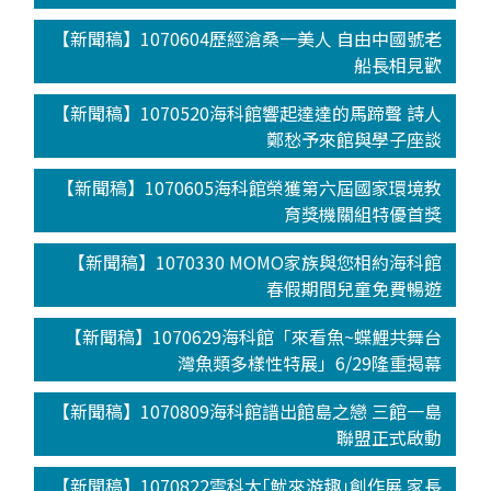
【新聞稿】1070604歷經滄桑一美人 自由中國號老
船長相見歡
【新聞稿】1070520海科館響起達達的馬蹄聲 詩人
鄭愁予來館與學子座談
【新聞稿】1070605海科館榮獲第六屆國家環境教
育獎機關組特優首獎
【新聞稿】1070330 MOMO家族與您相約海科館
春假期間兒童免費暢遊
【新聞稿】1070629海科館「來看魚~蝶鯉共舞台
灣魚類多樣性特展」6/29隆重揭幕
【新聞稿】1070809海科館譜出館島之戀 三館一島
聯盟正式啟動
【新聞稿】1070822雲科大｢魷來游趣｣創作展 家長