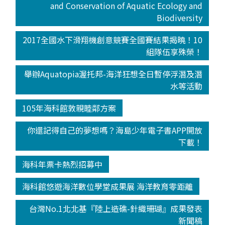
and Conservation of Aquatic Ecology and
Biodiversity
2017全國水下滑翔機創意競賽全國賽結果揭曉！10
組隊伍享殊榮！
舉辦Aquatopia渥托邦-海洋狂想全日暫停浮潛及潛
水等活動
105年海科館敦親睦鄰方案
你還記得自己的夢想嗎？海島少年電子書APP開放
下載！
海科年票卡熱烈招募中
海科館悠遊海洋數位學堂成果展 海洋教育零距離
台灣No.1北北基『陸上造礁-針織珊瑚』成果發表
新聞稿