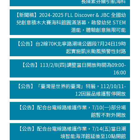
長陳素芬續引航海科
【新聞稿】2024-2025 FLL Discover & JBC 全國幼
兒創意積木大賽海科館圓滿落幕，啟發幼兒 STEM
潛能，體驗創意無限可能
【公告】台2線70K北寧路潮境公園段7月24日19時
起實施凱米颱風預警性封路
【公告】113/2/8(四)調整當日開放時間為09:00-
16:00
【公告】「臺灣是世界的臺灣」特展，112/10/11-
12因展品維護暫停開放
【公告】配合台電線路維護作業，7/10(一)部分場
館暫不對外開放
【公告】配合台電線路維護作業，7/14(五)當日潮
境智能海洋館延後至10點開館