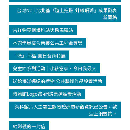
台灣No.1北北基『陸上造礁-針織珊瑚』成果發表
新聞稿
吉祥物亮相海科站與鐵馬驛站
本館學員宿舍榮獲公共工程金質獎
「藻」幸福-夏日藝術特展
兒童節系列活動│小孩當家‧今日我最大
送給海洋媽媽的禮物 公共藝術作品設置活動
博物館Logo讚-網路票選抽獎活動
海科館六大主題生態體驗步道參觀資訊已公告，歡
迎上網查詢。
給鄉親的一封信