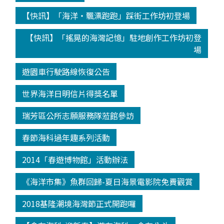
【快訊】「海洋‧飄漂跑跑」踩街工作坊初登場
【快訊】「搖晃的海灣記憶」駐地創作工作坊初登
場
遊園車行駛路線恢復公告
世界海洋日明信片得獎名單
瑞芳區公所志願服務隊蒞館參訪
春節海科過年趣系列活動
2014「春遊博物館」活動辦法
《海洋市集》魚群回歸-夏日海景電影院免費觀賞
2018基隆潮境海灣節正式開跑囉