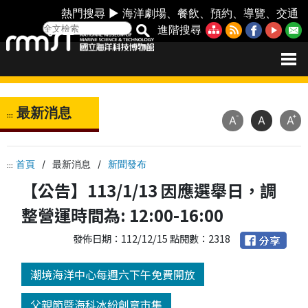
熱門搜尋 ►
海洋劇場
、
餐飲
、
預約
、
導覽
、
交通
進階搜尋
最新消息
:::
-
+
A
A
A
首頁
/
最新消息
/
新聞發布
:::
【公告】113/1/13 因應選舉日，調
整營運時間為: 12:00-16:00
發佈日期：112/12/15 點閱數：2318
潮境海洋中心每週六下午免費開放
父親節暨海科冰紛創意市集