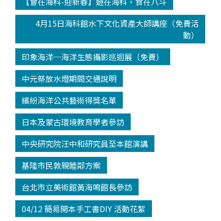
【會在海科-迎新春】遊在海科，食在八斗
4月15日海科館水下文化資產大師講座（免費活
動）
印象海洋─海洋生態攝影巡迴展（免費）
中元祭放水燈期間交通說明
繽紛海洋公共藝術得獎名單
日本及蒙古環境教育學者參訪
中央研究院汪中和研究員至本館演講
基隆市民敦親睦鄰方案
台北市立美術館黃海鳴館長參訪
04/12 簡易開本手工書DIY 活動花絮