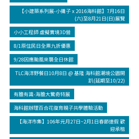
【小建築系列展-小攤子 x 2016海科館】7月16日
(六)至8月21日(日)展覽
小小工程師 虛擬實境3D營
8/1原住民日全票九折優惠
9/28因應颱風來襲全日休館
TLC海洋野餐日10月8日 @ 基隆 海科館潮境公園開
趴(延期至10/22)
有膽有識-海膽大驚奇特展
海科館辦理百合花復育親子共學體驗活動
【海洋市集】106年元月27日~2月1日春節連假 歡
迎承租