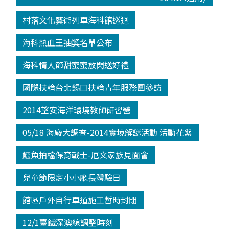
村落文化藝術列車海科館巡迴
海科熱血王抽獎名單公布
海科情人節甜蜜蜜放閃送好禮
國際扶輪台北錫口扶輪青年服務團參訪
2014望安海洋環境教師研習營
05/18 海廢大調查-2014實境解謎活動 活動花絮
鱷魚拍檔保育戰士-厄文家族見面會
兒童節限定小小廳長體驗日
館區戶外自行車道施工暫時封閉
12/1臺鐵深澳線調整時刻