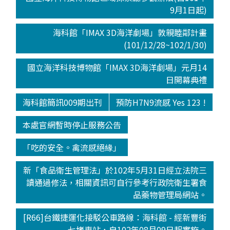
9月1日起)
海科館「IMAX 3D海洋劇場」敦親睦鄰計畫
(101/12/28~102/1/30)
國立海洋科技博物館「IMAX 3D海洋劇場」元月14
日開幕典禮
海科館簡訊009期出刊
預防H7N9流感 Yes 123 !
本處官網暫時停止服務公告
「吃的安全。禽流感絕緣」
新「食品衛生管理法」於102年5月31日經立法院三
讀通過修法，相關資訊可自行參考行政院衛生署食
品藥物管理局網站。
[R66]台鐵捷運化接駁公車路線：海科館 - 經新豐街
- 七堵車站，自102年08月09日起實施。