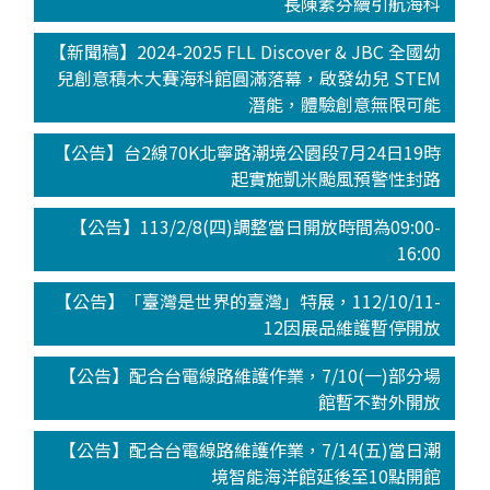
長陳素芬續引航海科
【新聞稿】2024-2025 FLL Discover & JBC 全國幼
兒創意積木大賽海科館圓滿落幕，啟發幼兒 STEM
潛能，體驗創意無限可能
【公告】台2線70K北寧路潮境公園段7月24日19時
起實施凱米颱風預警性封路
【公告】113/2/8(四)調整當日開放時間為09:00-
16:00
【公告】「臺灣是世界的臺灣」特展，112/10/11-
12因展品維護暫停開放
【公告】配合台電線路維護作業，7/10(一)部分場
館暫不對外開放
【公告】配合台電線路維護作業，7/14(五)當日潮
境智能海洋館延後至10點開館