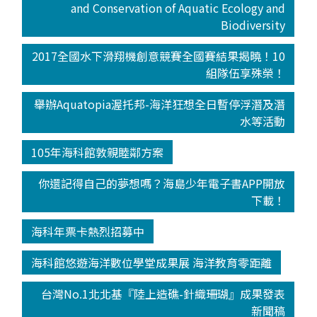
and Conservation of Aquatic Ecology and
Biodiversity
2017全國水下滑翔機創意競賽全國賽結果揭曉！10
組隊伍享殊榮！
舉辦Aquatopia渥托邦-海洋狂想全日暫停浮潛及潛
水等活動
105年海科館敦親睦鄰方案
你還記得自己的夢想嗎？海島少年電子書APP開放
下載！
海科年票卡熱烈招募中
海科館悠遊海洋數位學堂成果展 海洋教育零距離
台灣No.1北北基『陸上造礁-針織珊瑚』成果發表
新聞稿