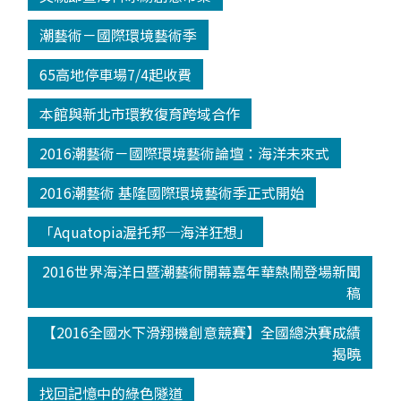
潮藝術－國際環境藝術季
65高地停車場7/4起收費
本館與新北市環教復育跨域合作
2016潮藝術－國際環境藝術論壇：海洋未來式
2016潮藝術 基隆國際環境藝術季正式開始
「Aquatopia渥托邦─海洋狂想」
2016世界海洋日暨潮藝術開幕嘉年華熱鬧登場新聞
稿
【2016全國水下滑翔機創意競賽】全國總決賽成績
揭曉
找回記憶中的綠色隧道