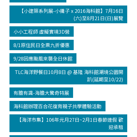
【小建築系列展-小攤子 x 2016海科館】7月16日
(六)至8月21日(日)展覽
小小工程師 虛擬實境3D營
8/1原住民日全票九折優惠
9/28因應颱風來襲全日休館
TLC海洋野餐日10月8日 @ 基隆 海科館潮境公園開
趴(延期至10/22)
有膽有識-海膽大驚奇特展
海科館辦理百合花復育親子共學體驗活動
【海洋市集】106年元月27日~2月1日春節連假 歡
迎承租