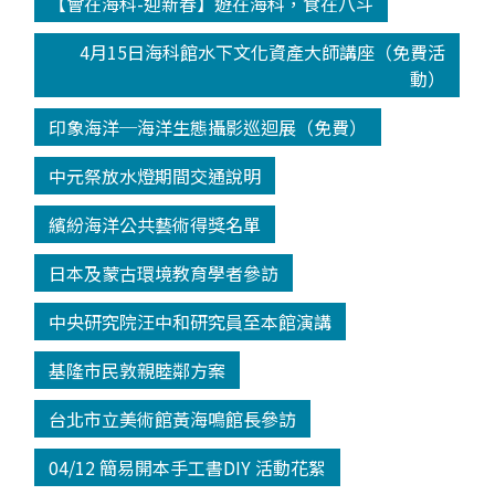
【會在海科-迎新春】遊在海科，食在八斗
4月15日海科館水下文化資產大師講座（免費活
動）
印象海洋─海洋生態攝影巡迴展（免費）
中元祭放水燈期間交通說明
繽紛海洋公共藝術得獎名單
日本及蒙古環境教育學者參訪
中央研究院汪中和研究員至本館演講
基隆市民敦親睦鄰方案
台北市立美術館黃海鳴館長參訪
04/12 簡易開本手工書DIY 活動花絮