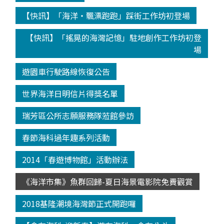
【快訊】「海洋‧飄漂跑跑」踩街工作坊初登場
【快訊】「搖晃的海灣記憶」駐地創作工作坊初登
場
遊園車行駛路線恢復公告
世界海洋日明信片得獎名單
瑞芳區公所志願服務隊蒞館參訪
春節海科過年趣系列活動
2014「春遊博物館」活動辦法
《海洋市集》魚群回歸-夏日海景電影院免費觀賞
2018基隆潮境海灣節正式開跑囉