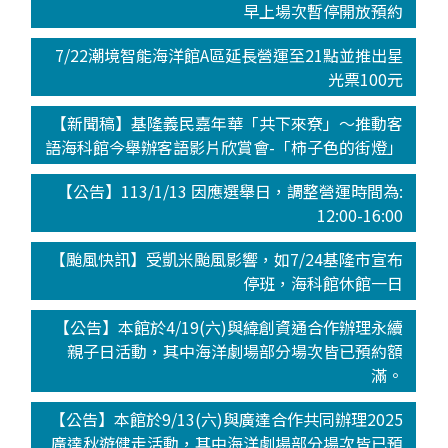
早上場次暫停開放預約
7/22潮境智能海洋館A區延長營運至21點並推出星
光票100元
【新聞稿】基隆義民嘉年華「共下來尞」～推動客
語海科館今舉辦客語影片欣賞會-「柿子色的街燈」
【公告】113/1/13 因應選舉日，調整營運時間為:
12:00-16:00
【颱風快訊】受凱米颱風影響，如7/24基隆市宣布
停班，海科館休館一日
【公告】本館於4/19(六)與緯創資通合作辦理永續
親子日活動，其中海洋劇場部分場次皆已預約額
滿。
【公告】本館於9/13(六)與廣達合作共同辦理2025
廣達秋遊健走活動，其中海洋劇場部分場次皆已預