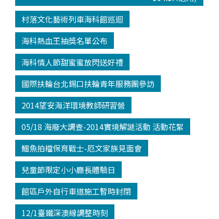
村落文化藝術列車海科館巡迴
海科熱血王抽獎名單公布
海科情人節甜蜜蜜放閃送好禮
國際扶輪台北錫口扶輪青年服務團參訪
2014望安海洋環境教師研習營
05/18 海廢大調查-2014實境解謎活動 活動花絮
鱷魚拍檔保育戰士-厄文家族見面會
兒童節限定小小廳長體驗日
館區戶外自行車道施工暫時封閉
12/1臺鐵深澳線調整時刻