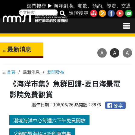
熱門搜尋 ►
海洋劇場
、
餐飲
、
預約
、
導覽
、
交通
進階搜尋
最新消息
:::
-
+
A
A
A
首頁
/
最新消息
/
新聞發布
:::
《海洋市集》魚群回歸-夏日海景電
影院免費觀賞
發佈日期：106/06/26 點閱數：8876
潮境海洋中心每週六下午免費開放
父親節暨海科冰紛創意市集