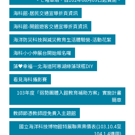
海科館-居民交通宣導折頁資訊
海科館-開館遊客交通宣導折頁資訊
海洋防災科技與減災教育生活體驗營-活動花絮
海科小小伸展台開始報名囉
藻♥幸福─北海道阿寒湖綠藻球瓶DIY
看見海科攝影賽
103年度「弱勢團體入館教育補助方案」實施計畫
簡章
教師節憑教師證免費入主題館
國立海洋科技博物館特展聯票票價表(103.10.4至
104.1.4適用)