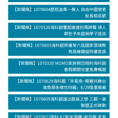
【新聞稿】1070604歷經滄桑一美人 自由中國號老
船長相見歡
【新聞稿】1070520海科館響起達達的馬蹄聲 詩人
鄭愁予來館與學子座談
【新聞稿】1070605海科館榮獲第六屆國家環境教
育獎機關組特優首獎
【新聞稿】1070330 MOMO家族與您相約海科館
春假期間兒童免費暢遊
【新聞稿】1070629海科館「來看魚~蝶鯉共舞台
灣魚類多樣性特展」6/29隆重揭幕
【新聞稿】1070809海科館譜出館島之戀 三館一島
聯盟正式啟動
【新聞稿】1070822雲科大｢魷來游趣｣創作展 家長