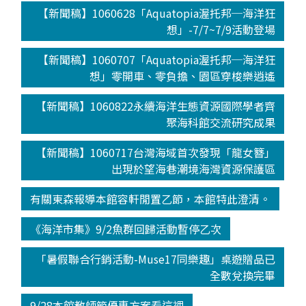
【新聞稿】1060628「Aquatopia渥托邦─海洋狂
想」-7/7~7/9活動登場
【新聞稿】1060707「Aquatopia渥托邦─海洋狂
想」零開車、零負擔、園區穿梭樂逍遙
【新聞稿】1060822永續海洋生態資源國際學者齊
聚海科館交流研究成果
【新聞稿】1060717台灣海域首次發現「龍女簪」
出現於望海巷潮境海灣資源保護區
有關東森報導本館容軒閒置乙節，本館特此澄清。
《海洋市集》9/2魚群回歸活動暫停乙次
「暑假聯合行銷活動-Muse17同樂趣」桌遊贈品已
全數兌換完畢
9/28本館教師節優惠方案看這裡