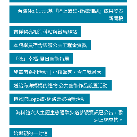
台灣No.1北北基『陸上造礁-針織珊瑚』成果發表
新聞稿
吉祥物亮相海科站與鐵馬驛站
本館學員宿舍榮獲公共工程金質獎
「藻」幸福-夏日藝術特展
兒童節系列活動│小孩當家‧今日我最大
送給海洋媽媽的禮物 公共藝術作品設置活動
博物館Logo讚-網路票選抽獎活動
海科館六大主題生態體驗步道參觀資訊已公告，歡
迎上網查詢。
給鄉親的一封信