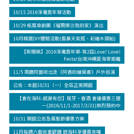
10/15 2016淨灘嘉年華活動
10/29 紙風車劇團《福爾摩沙我的家》演出
10月精選DIY體驗活動(風暴天氣瓶、彩繪木頭船)
【新聞稿】2016淨灘嘉年華-第2屆Love! Love!
Festa!台灣沖繩愛海零距離
11/5 兩廳院藝術出走《阿香的繪葉書》戶外巡演
公告：本館10/31（一）全區正常開館
【會在海科-感謝有您】尾牙、春酒 會議優惠三選
一(2016/11/1-2017/3/31)熱烈預約中
10/31 開館公告及萬聖節優惠方案
11月每週六藝術童歡趣 遊海科享優惠來囉