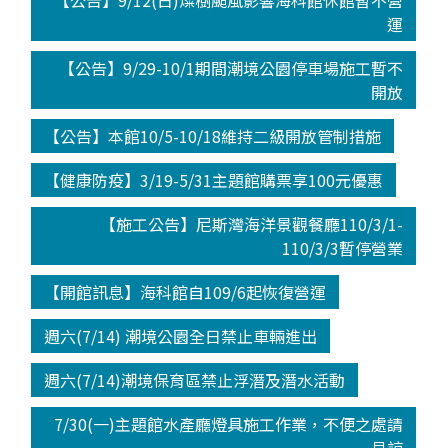
【公告】9/12(日)燦樹颱風影響海科館休館暫不營
運
【公告】9/29-10/1期間潮境公園停車場施工暫不
開放
【公告】本館10/5-10/18維持二級開放管制措施
【健康防疫】3/19-5/31主題館購票享100元優惠
【施工公告】尼斯灣海洋景觀餐廳110/3/1-
110/3/3暫停營業
【開館訊息】海科館自109/6起恢復營運
週六(7/14) 潮境公園全日禁止車輛進出
週六(7/14)潮境保育區禁止浮潛及潛水活動
7/30(一)主題館水產廳燈具施工作業，不便之處請