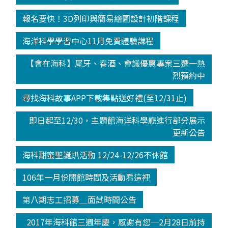
報名要快！3D列印與簡易繪圖設計初階課程
海洋科學學習中心11月免費體驗課程
【會在海科】尾牙、春酒、會議優惠專案三選一熱
烈預約中
尋找海科故事APP下載集點送好禮(至12/31止)
即日起至12/30，主題館海洋科學廳進行部分展示
更新公告
海科甜蜜聖誕趴活動 12/24-12/26不休館
106年一月份開館時間及活動看這裡
第八期志工招募＿面試時間公告
2017年海科館三週年慶，感謝有您─2月28日前持