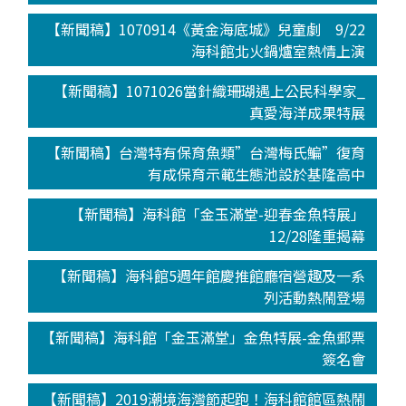
【新聞稿】1070914《黃金海底城》兒童劇 9/22
海科館北火鍋爐室熱情上演
【新聞稿】1071026當針織珊瑚遇上公民科學家_
真愛海洋成果特展
【新聞稿】台灣特有保育魚類”台灣梅氏鯿”復育
有成保育示範生態池設於基隆高中
【新聞稿】海科館「金玉滿堂-迎春金魚特展」
12/28隆重揭幕
【新聞稿】海科館5週年館慶推館廳宿營趣及一系
列活動熱鬧登場
【新聞稿】海科館「金玉滿堂」金魚特展-金魚郵票
簽名會
【新聞稿】2019潮境海灣節起跑！海科館館區熱鬧