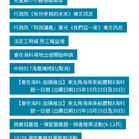
兒童廳小小廳長體驗營
行政院《有你參與的未來》專文訊息
行政院「時政講義」單元《我們這一家》專文訊息
法定工時減 勞工權益增
會在海科場地出借開始申請
中秋917海風燒烤趴(取消)
【會在海科-加碼推出】東北角海岸乘船體驗X海科
館一日遊 (出團日期105年10月23日及30日)
【會在海科-加碼推出】東北角海岸乘船體驗X海科
館一日遊 (出團日期105年10月23日及30日)
捐書挺基隆‧傳愛圖書館─捐書贈票活動(9-12月)
10/29 潮市集瘋狂萬聖節活動