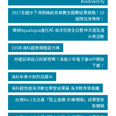
Biodiversity
2017全國水下滑翔機創意競賽全國賽結果揭曉！10
組隊伍享殊榮！
舉辦Aquatopia渥托邦-海洋狂想全日暫停浮潛及潛
水等活動
105年海科館敦親睦鄰方案
你還記得自己的夢想嗎？海島少年電子書APP開放
下載！
海科年票卡熱烈招募中
海科館悠遊海洋數位學堂成果展 海洋教育零距離
台灣No.1北北基『陸上造礁-針織珊瑚』成果發表
新聞稿