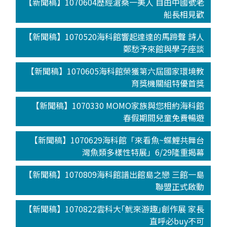
【新聞稿】1070604歷經滄桑一美人 自由中國號老
船長相見歡
【新聞稿】1070520海科館響起達達的馬蹄聲 詩人
鄭愁予來館與學子座談
【新聞稿】1070605海科館榮獲第六屆國家環境教
育獎機關組特優首獎
【新聞稿】1070330 MOMO家族與您相約海科館
春假期間兒童免費暢遊
【新聞稿】1070629海科館「來看魚~蝶鯉共舞台
灣魚類多樣性特展」6/29隆重揭幕
【新聞稿】1070809海科館譜出館島之戀 三館一島
聯盟正式啟動
【新聞稿】1070822雲科大｢魷來游趣｣創作展 家長
直呼必buy不可