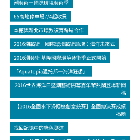
潮藝術－國際環境藝術季
65高地停車場7/4起收費
本館與新北市環教復育跨域合作
2016潮藝術－國際環境藝術論壇：海洋未來式
2016潮藝術 基隆國際環境藝術季正式開始
「Aquatopia渥托邦─海洋狂想」
2016世界海洋日暨潮藝術開幕嘉年華熱鬧登場新聞
稿
【2016全國水下滑翔機創意競賽】全國總決賽成績
揭曉
找回記憶中的綠色隧道