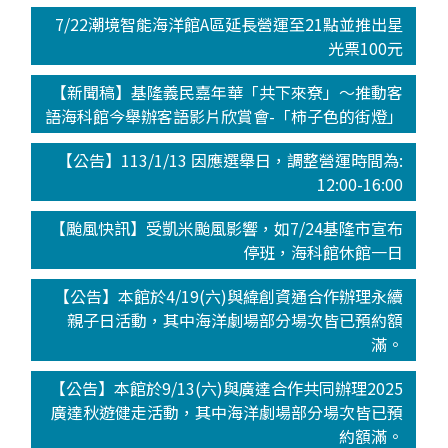
7/22潮境智能海洋館A區延長營運至21點並推出星
光票100元
【新聞稿】基隆義民嘉年華「共下來尞」～推動客
語海科館今舉辦客語影片欣賞會-「柿子色的街燈」
【公告】113/1/13 因應選舉日，調整營運時間為:
12:00-16:00
【颱風快訊】受凱米颱風影響，如7/24基隆市宣布
停班，海科館休館一日
【公告】本館於4/19(六)與緯創資通合作辦理永續
親子日活動，其中海洋劇場部分場次皆已預約額
滿。
【公告】本館於9/13(六)與廣達合作共同辦理2025
廣達秋遊健走活動，其中海洋劇場部分場次皆已預
約額滿。