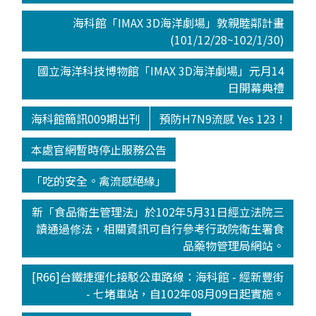
海科館「IMAX 3D海洋劇場」敦親睦鄰計畫
(101/12/28~102/1/30)
國立海洋科技博物館「IMAX 3D海洋劇場」元月14
日開幕典禮
海科館簡訊009期出刊
預防H7N9流感 Yes 123 !
本處官網暫時停止服務公告
「吃的安全。禽流感絕緣」
新「食品衛生管理法」於102年5月31日經立法院三
讀通過修法，相關資訊可自行參考行政院衛生署食
品藥物管理局網站。
[R66]台鐵捷運化接駁公車路線：海科館 - 經新豐街
- 七堵車站，自102年08月09日起實施。