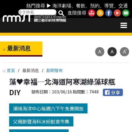
熱門搜尋 ►
海洋劇場
、
餐飲
、
預約
、
導覽
、
交通
進階搜尋
最新消息
:::
-
+
A
A
A
首頁
/
最新消息
/
新聞發布
:::
藻♥幸福─北海道阿寒湖綠藻球瓶
DIY
發佈日期：103/06/16 點閱數：7448
潮境海洋中心每週六下午免費開放
父親節暨海科冰紛創意市集