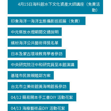
4月15日海科館水下文化資產大師講座（免費活
動）
印象海洋─海洋生態攝影巡迴展（免費）
中元祭放水燈期間交通說明
繽紛海洋公共藝術得獎名單
日本及蒙古環境教育學者參訪
中央研究院汪中和研究員至本館演講
基隆市民敦親睦鄰方案
台北市立美術館黃海鳴館長參訪
04/12 簡易開本手工書DIY 活動花絮
04/13 海廢藝術品DIY 活動花絮