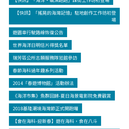
【快訊】「海洋‧飄漂跑跑」踩街工作坊初登場
【快訊】「搖晃的海灣記憶」駐地創作工作坊初登
場
遊園車行駛路線恢復公告
世界海洋日明信片得獎名單
瑞芳區公所志願服務隊蒞館參訪
春節海科過年趣系列活動
2014「春遊博物館」活動辦法
《海洋市集》魚群回歸-夏日海景電影院免費觀賞
2018基隆潮境海灣節正式開跑囉
【會在海科-迎新春】遊在海科，食在八斗