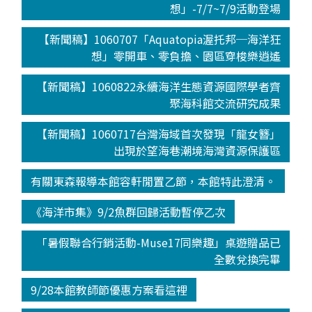
想」-7/7~7/9活動登場
【新聞稿】1060707「Aquatopia渥托邦─海洋狂
想」零開車、零負擔、園區穿梭樂逍遙
【新聞稿】1060822永續海洋生態資源國際學者齊
聚海科館交流研究成果
【新聞稿】1060717台灣海域首次發現「龍女簪」
出現於望海巷潮境海灣資源保護區
有關東森報導本館容軒閒置乙節，本館特此澄清。
《海洋市集》9/2魚群回歸活動暫停乙次
「暑假聯合行銷活動-Muse17同樂趣」桌遊贈品已
全數兌換完畢
9/28本館教師節優惠方案看這裡