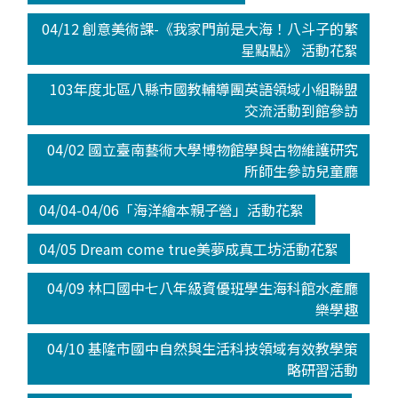
04/12 創意美術課-《我家門前是大海！八斗子的繁
星點點》 活動花絮
103年度北區八縣市國教輔導團英語領域小組聯盟
交流活動到館參訪
04/02 國立臺南藝術大學博物館學與古物維護研究
所師生參訪兒童廳
04/04-04/06「海洋繪本親子營」活動花絮
04/05 Dream come true美夢成真工坊活動花絮
04/09 林口國中七八年級資優班學生海科館水產廳
樂學趣
04/10 基隆市國中自然與生活科技領域有效教學策
略研習活動