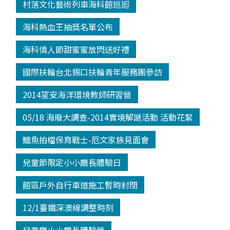
村落文化藝術列車海科館巡迴
海科熱血王抽獎名單公布
海科情人節甜蜜蜜放閃送好禮
國際扶輪台北錫口扶輪青年服務團參訪
2014望安海洋環境教師研習營
05/18 海廢大調查-2014實境解謎活動 活動花絮
鱷魚拍檔保育戰士-厄文家族見面會
兒童節限定小小廳長體驗日
館區戶外自行車道施工暫時封閉
12/1臺鐵深澳線調整時刻