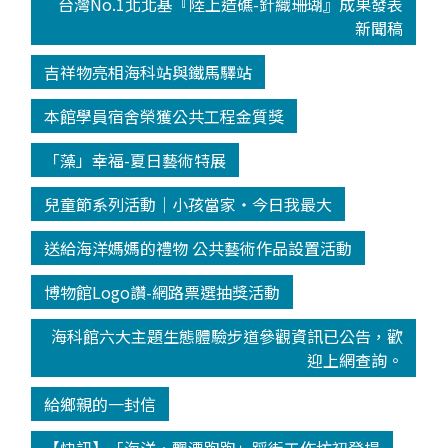
台灣No.1北北基『陸上造礁-針織珊瑚』成果發表
新聞稿
吉祥物亮相海科站與鐵馬驛站
本館學員宿舍榮獲公共工程金質獎
「藻」幸福-夏日藝術特展
兒童節系列活動│小孩當家‧今日我最大
送給海洋媽媽的禮物 公共藝術作品設置活動
博物館Logo讚-網路票選抽獎活動
海科館六大主題生態體驗步道參觀資訊已公告，歡
迎上網查詢。
給鄉親的一封信