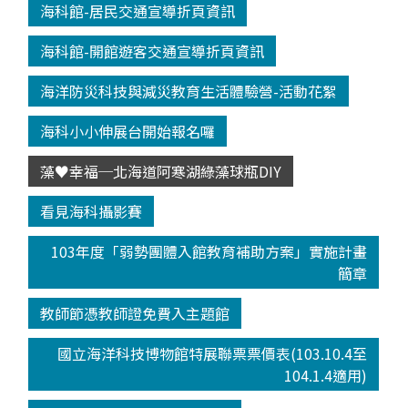
海科館-居民交通宣導折頁資訊
海科館-開館遊客交通宣導折頁資訊
海洋防災科技與減災教育生活體驗營-活動花絮
海科小小伸展台開始報名囉
藻♥幸福─北海道阿寒湖綠藻球瓶DIY
看見海科攝影賽
103年度「弱勢團體入館教育補助方案」實施計畫
簡章
教師節憑教師證免費入主題館
國立海洋科技博物館特展聯票票價表(103.10.4至
104.1.4適用)