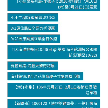
【小建築系列展-小攤子 x 2016海科館】7月16日
(六)至8月21日(日)展覽
小小工程師 虛擬實境3D營
8/1原住民日全票九折優惠
9/28因應颱風來襲全日休館
TLC海洋野餐日10月8日 @ 基隆 海科館潮境公園開
趴(延期至10/22)
有膽有識-海膽大驚奇特展
海科館辦理百合花復育親子共學體驗活動
【海洋市集】106年元月27日~2月1日春節連假 歡
迎承租
【新聞稿】1060120「博物館尋寶夢」～歡迎來海