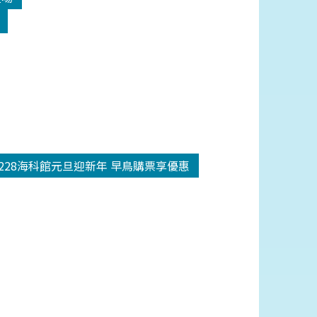
1228海科館元旦迎新年 早鳥購票享優惠