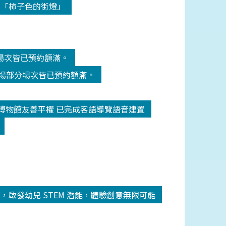
-「柿子色的街燈」
分場次皆已預約額滿。
劇場部分場次皆已預約額滿。
博物館友善平權 已完成客語導覽語音建置
圓滿落幕，啟發幼兒 STEM 潛能，體驗創意無限可能