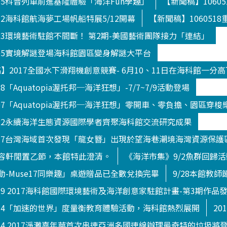
505科普列車前進基隆體驗「海洋Fun學趣」
【新聞稿】1060
512海科館航海夢工場帆船特展5/12開幕
【新聞稿】10605
823環境藝術駐館不間斷！ 第2期-美國藝術團隊接力「連結」
705實境解謎登場海科館園區變身解謎大平台
新聞稿】2017全國水下滑翔機創意競賽- 6月10、11日在海科館一分
8「Aquatopia渥托邦─海洋狂想」-7/7~7/9活動登場
707「Aquatopia渥托邦─海洋狂想」零開車、零負擔、園區穿梭
822永續海洋生態資源國際學者齊聚海科館交流研究成果
0717台灣海域首次發現「龍女簪」出現於望海巷潮境海灣資源保護
容軒閒置乙節，本館特此澄清。
《海洋市集》9/2魚群回歸
-Muse17同樂趣」桌遊贈品已全數兌換完畢
9/28本館教
929 2017海科館國際環境藝術及海洋創意家駐館計畫-第3期作品
914「加速的世界」度量衡教育體驗活動，海科館熱烈展開
20
014 2017淨灘嘉年華首次串連亞洲多國連線辦理最奇特的垃圾將