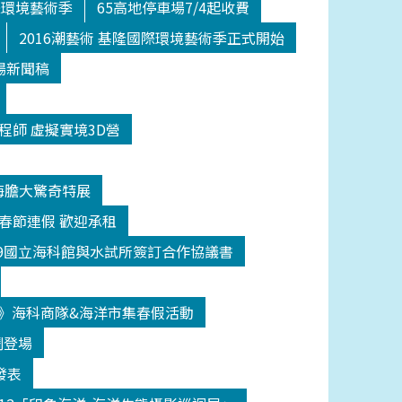
際環境藝術季
65高地停車場7/4起收費
2016潮藝術 基隆國際環境藝術季正式開始
場新聞稿
程師 虛擬實境3D營
海膽大驚奇特展
日春節連假 歡迎承租
209國立海科館與水試所簽訂合作協議書
》海科商隊&海洋市集春假活動
鬧登場
發表