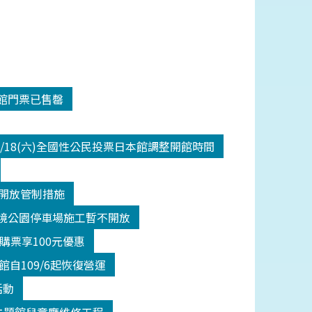
入館門票已售罄
/18(六)全國性公民投票日本館調整開館時間
二級開放管制措施
間潮境公園停車場施工暫不開放
館購票享100元優惠
自109/6起恢復營運
活動