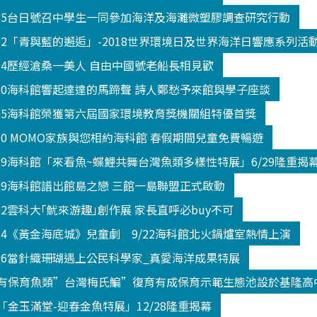
325台日號召中學生一同參加海洋及海灘微塑膠調查研究行動
602「青與藍的邂逅」-2018世界環境日及世界海洋日響應系列活
604歷經滄桑一美人 自由中國號老船長相見歡
520海科館響起達達的馬蹄聲 詩人鄭愁予來館與學子座談
605海科館榮獲第六屆國家環境教育獎機關組特優首獎
330 MOMO家族與您相約海科館 春假期間兒童免費暢遊
629海科館「來看魚~蝶鯉共舞台灣魚類多樣性特展」6/29隆重揭
809海科館譜出館島之戀 三館一島聯盟正式啟動
22雲科大｢魷來游趣｣創作展 家長直呼必buy不可
914《黃金海底城》兒童劇 9/22海科館北火鍋爐室熱情上演
026當針織珊瑚遇上公民科學家_真愛海洋成果特展
有保育魚類”台灣梅氏鯿”復育有成保育示範生態池設於基隆高
金玉滿堂-迎春金魚特展」12/28隆重揭幕