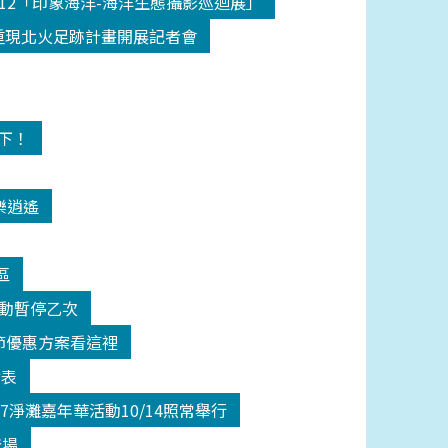
512「印象海洋-海洋生態攝影巡迴展」
18重現北火足跡計畫開展記者會
高下！
樂逍遙
區
活動暫停乙次
師節優惠方案看這裡
發表
17淨灘嘉年華活動10/14照常舉行
登場