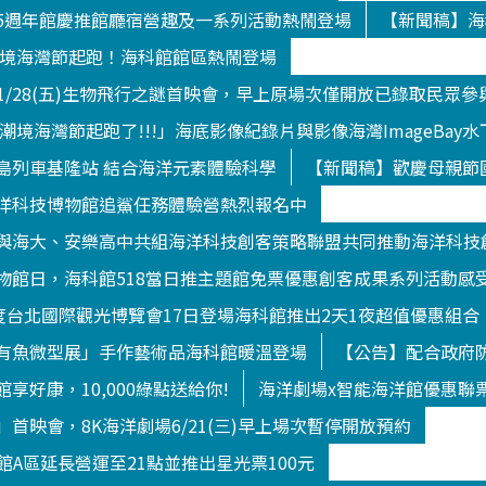
5週年館慶推館廳宿營趣及一系列活動熱鬧登場
【新聞稿】海
9潮境海灣節起跑！海科館館區熱鬧登場
/1/28(五)生物飛行之謎首映會，早上原場次僅開放已錄取民眾參
9潮境海灣節起跑了!!!」海底影像紀錄片與影像海灣ImageBa
島列車基隆站 結合海洋元素體驗科學
【新聞稿】歡慶母親節
洋科技博物館追鯊任務體驗營熱烈報名中
與海大、安樂高中共組海洋科技創客策略聯盟共同推動海洋科技
物館日，海科館518當日推主題館免票優惠創客成果系列活動感
年度台北國際觀光博覽會17日登場海科館推出2天1夜超值優惠組合
有魚微型展」手作藝術品海科館暖溫登場
【公告】配合政府防
享好康，10,000綠點送給你!
海洋劇場x智能海洋館優惠聯
首映會，8K海洋劇場6/21(三)早上場次暫停開放預約
洋館A區延長營運至21點並推出星光票100元