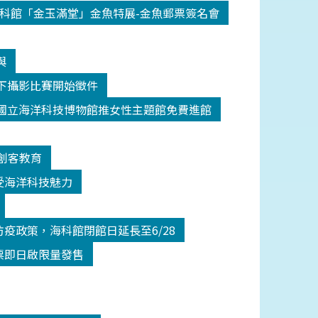
科館「金玉滿堂」金魚特展-金魚郵票簽名會
與
y水下攝影比賽開始徵件
國立海洋科技博物館推女性主題館免費進館
創客教育
受海洋科技魅力
疫政策，海科館閉館日延長至6/28
票即日啟限量發售