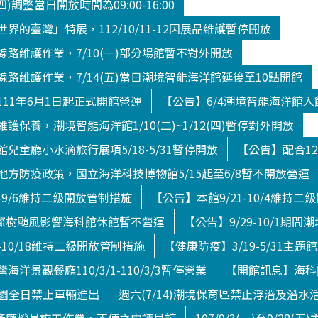
(四)調整當日開放時間為09:00-16:00
界的臺灣」特展，112/10/11-12因展品維護暫停開放
路維護作業，7/10(一)部分場館暫不對外開放
路維護作業，7/14(五)當日潮境智能海洋館延後至10點開館
11年6月1日起正式開館營運
【公告】6/4潮境智能海洋館
護保養，潮境智能海洋館1/10(二)~1/12(四)暫停對外開放
兒童廳小水滴旅行展項5/18-5/31暫停開放
【公告】配合12
方防疫政策，國立海洋科技博物館5/15起至6/8暫不開放營運
4-9/6維持二級開放管制措施
【公告】本館9/21-10/4維持
日)燦樹颱風影響海科館休館暫不營運
【公告】9/29-10/1期
-10/18維持二級開放管制措施
【健康防疫】3/19-5/31主題
洋景觀餐廳110/3/1-110/3/3暫停營業
【開館訊息】海科館
境公園全日禁止車輛進出
週六(7/14)潮境保育區禁止浮潛及潛水