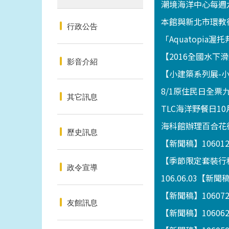
潮境海洋中心每週
本館與新北市環教
行政公告
「Aquatopia
【2016全國水
影音介紹
【小建築系列展-小攤
8/1原住民日全票
其它訊息
TLC海洋野餐日10
海科館辦理百合花
歷史訊息
【新聞稿】1060
【季節限定套裝行程
政令宣導
106.06.03
【新聞稿】1060
友館訊息
【新聞稿】1060