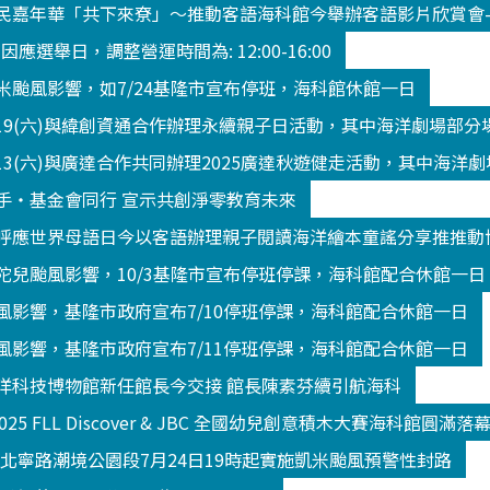
民嘉年華「共下來尞」～推動客語海科館今舉辦客語影片欣賞會
3 因應選舉日，調整營運時間為: 12:00-16:00
米颱風影響，如7/24基隆市宣布停班，海科館休館一日
/19(六)與緯創資通合作辦理永續親子日活動，其中海洋劇場部
13(六)與廣達合作共同辦理2025廣達秋遊健走活動，其中海洋
手‧基金會同行 宣示共創淨零教育未來
呼應世界母語日今以客語辦理親子閱讀海洋繪本童謠分享推推動
陀兒颱風影響，10/3基隆市宣布停班停課，海科館配合休館一日
風影響，基隆市政府宣布7/10停班停課，海科館配合休館一日
風影響，基隆市政府宣布7/11停班停課，海科館配合休館一日
洋科技博物館新任館長今交接 館長陳素芬續引航海科
2025 FLL Discover & JBC 全國幼兒創意積木大賽海科館
K北寧路潮境公園段7月24日19時起實施凱米颱風預警性封路