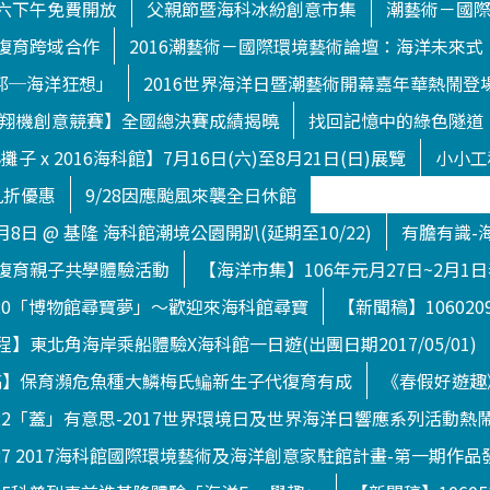
六下午免費開放
父親節暨海科冰紛創意市集
潮藝術－國
復育跨域合作
2016潮藝術－國際環境藝術論壇：海洋未來式
渥托邦─海洋狂想」
2016世界海洋日暨潮藝術開幕嘉年華熱鬧登
下滑翔機創意競賽】全國總決賽成績揭曉
找回記憶中的綠色隧道
子 x 2016海科館】7月16日(六)至8月21日(日)展覽
小小工
九折優惠
9/28因應颱風來襲全日休館
月8日 @ 基隆 海科館潮境公園開趴(延期至10/22)
有膽有識-
復育親子共學體驗活動
【海洋市集】106年元月27日~2月1
120「博物館尋寶夢」～歡迎來海科館尋寶
【新聞稿】1060
】東北角海岸乘船體驗X海科館一日遊(出團日期2017/05/01)
【新聞稿】保育瀕危魚種大鱗梅氏鳊新生子代復育有成
《春假好遊趣
722「蓋」有意思-2017世界環境日及世界海洋日響應系列活動熱
627 2017海科館國際環境藝術及海洋創意家駐館計畫-第一期作品