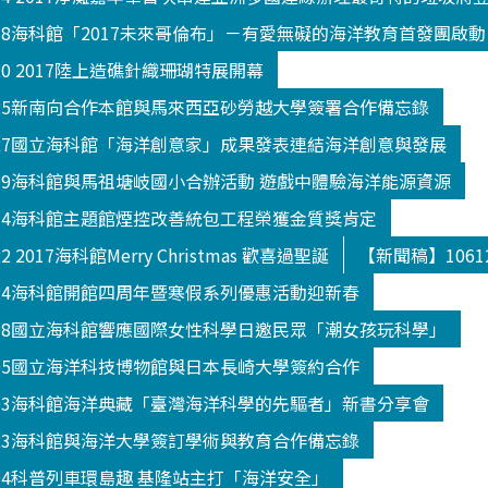
018海科館「2017未來哥倫布」－有愛無礙的海洋教育首發團啟動
20 2017陸上造礁針織珊瑚特展開幕
025新南向合作本館與馬來西亞砂勞越大學簽署合作備忘錄
027國立海科館「海洋創意家」成果發表連結海洋創意與發展
109海科館與馬祖塘岐國小合辦活動 遊戲中體驗海洋能源資源
114海科館主題館煙控改善統包工程榮獲金質獎肯定
 2017海科館Merry Christmas 歡喜過聖誕
【新聞稿】106
124海科館開館四周年暨寒假系列優惠活動迎新春
208國立海科館響應國際女性科學日邀民眾「潮女孩玩科學」
305國立海洋科技博物館與日本長崎大學簽約合作
303海科館海洋典藏「臺灣海洋科學的先驅者」新書分享會
523海科館與海洋大學簽訂學術與教育合作備忘錄
504科普列車環島趣 基隆站主打「海洋安全」