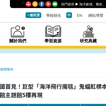
:::
熱門搜尋 ►
海洋劇場
、
餐飲
、
一般民眾
學校師生
中
EN
網站導覽
關於我們
學習資源
研究典藏
新聞發布
國首見！巨型「海洋飛行魔毯」鬼蝠魟標
館主題館5樓再現