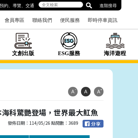
預約
、
導覽
、
交通
進階搜尋
會員專區
聯絡我們
便民服務
即時停車資訊
文創出版
ESG服務
海洋遊程
-
+
A
A
A
本海科驚艷登場，世界最大魟魚
發佈日期：114/05/26 點閱數：3689