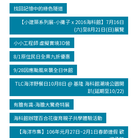
找回記憶中的綠色隧道
【小建築系列展-小攤子 x 2016海科館】7月16日
(六)至8月21日(日)展覽
小小工程師 虛擬實境3D營
8/1原住民日全票九折優惠
9/28因應颱風來襲全日休館
TLC海洋野餐日10月8日 @ 基隆 海科館潮境公園開
趴(延期至10/22)
有膽有識-海膽大驚奇特展
海科館辦理百合花復育親子共學體驗活動
【海洋市集】106年元月27日~2月1日春節連假 歡