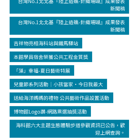
台灣No.1北北基『陸上造礁-針織珊瑚』成果發表
新聞稿
台灣No.1北北基『陸上造礁-針織珊瑚』成果發表
新聞稿
吉祥物亮相海科站與鐵馬驛站
本館學員宿舍榮獲公共工程金質獎
「藻」幸福-夏日藝術特展
兒童節系列活動│小孩當家‧今日我最大
送給海洋媽媽的禮物 公共藝術作品設置活動
博物館Logo讚-網路票選抽獎活動
海科館六大主題生態體驗步道參觀資訊已公告，歡
迎上網查詢。