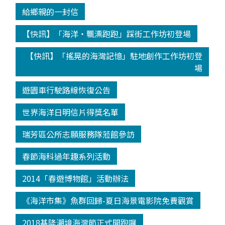
給鄉親的一封信
【快訊】「海洋‧飄漂跑跑」踩街工作坊初登場
【快訊】「搖晃的海灣記憶」駐地創作工作坊初登
場
遊園車行駛路線恢復公告
世界海洋日明信片得獎名單
瑞芳區公所志願服務隊蒞館參訪
春節海科過年趣系列活動
2014「春遊博物館」活動辦法
《海洋市集》魚群回歸-夏日海景電影院免費觀賞
2018基隆潮境海灣節正式開跑囉