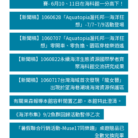
賽- 6月10、11日在海科館一分高下！
【新聞稿】1060628「Aquatopia渥托邦─海洋狂
想」-7/7~7/9活動登場
【新聞稿】1060707「Aquatopia渥托邦─海洋狂
想」零開車、零負擔、園區穿梭樂逍遙
【新聞稿】1060822永續海洋生態資源國際學者齊
聚海科館交流研究成果
【新聞稿】1060717台灣海域首次發現「龍女簪」
出現於望海巷潮境海灣資源保護區
有關東森報導本館容軒閒置乙節，本館特此澄清。
《海洋市集》9/2魚群回歸活動暫停乙次
「暑假聯合行銷活動-Muse17同樂趣」桌遊贈品已
全數兌換完畢