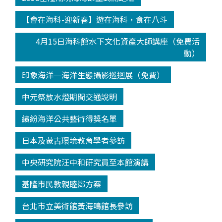
【會在海科-迎新春】遊在海科，食在八斗
4月15日海科館水下文化資產大師講座（免費活
動）
印象海洋─海洋生態攝影巡迴展（免費）
中元祭放水燈期間交通說明
繽紛海洋公共藝術得獎名單
日本及蒙古環境教育學者參訪
中央研究院汪中和研究員至本館演講
基隆市民敦親睦鄰方案
台北市立美術館黃海鳴館長參訪