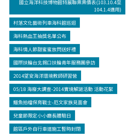
國立海洋科技博物館特展聯票票價表(103.10.4至
104.1.4適用)
村落文化藝術列車海科館巡迴
海科熱血王抽獎名單公布
海科情人節甜蜜蜜放閃送好禮
國際扶輪台北錫口扶輪青年服務團參訪
2014望安海洋環境教師研習營
05/18 海廢大調查-2014實境解謎活動 活動花絮
鱷魚拍檔保育戰士-厄文家族見面會
兒童節限定小小廳長體驗日
館區戶外自行車道施工暫時封閉