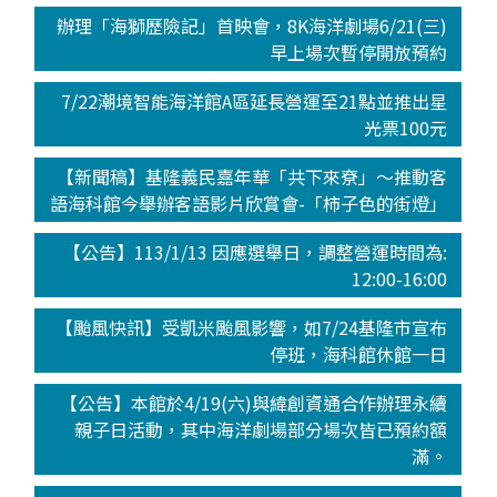
辦理「海獅歷險記」首映會，8K海洋劇場6/21(三)
早上場次暫停開放預約
7/22潮境智能海洋館A區延長營運至21點並推出星
光票100元
【新聞稿】基隆義民嘉年華「共下來尞」～推動客
語海科館今舉辦客語影片欣賞會-「柿子色的街燈」
【公告】113/1/13 因應選舉日，調整營運時間為:
12:00-16:00
【颱風快訊】受凱米颱風影響，如7/24基隆市宣布
停班，海科館休館一日
【公告】本館於4/19(六)與緯創資通合作辦理永續
親子日活動，其中海洋劇場部分場次皆已預約額
滿。