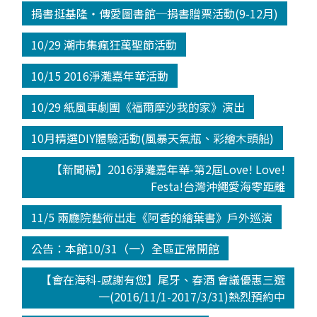
捐書挺基隆‧傳愛圖書館─捐書贈票活動(9-12月)
10/29 潮市集瘋狂萬聖節活動
10/15 2016淨灘嘉年華活動
10/29 紙風車劇團《福爾摩沙我的家》演出
10月精選DIY體驗活動(風暴天氣瓶、彩繪木頭船)
【新聞稿】2016淨灘嘉年華-第2屆Love! Love!
Festa!台灣沖繩愛海零距離
11/5 兩廳院藝術出走《阿香的繪葉書》戶外巡演
公告：本館10/31（一）全區正常開館
【會在海科-感謝有您】尾牙、春酒 會議優惠三選
一(2016/11/1-2017/3/31)熱烈預約中