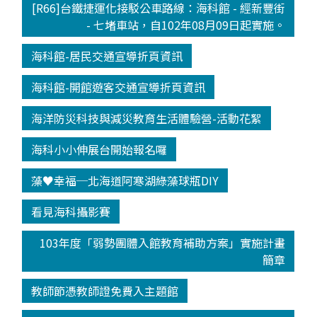
[R66]台鐵捷運化接駁公車路線：海科館 - 經新豐街
- 七堵車站，自102年08月09日起實施。
海科館-居民交通宣導折頁資訊
海科館-開館遊客交通宣導折頁資訊
海洋防災科技與減災教育生活體驗營-活動花絮
海科小小伸展台開始報名囉
藻♥幸福─北海道阿寒湖綠藻球瓶DIY
看見海科攝影賽
103年度「弱勢團體入館教育補助方案」實施計畫
簡章
教師節憑教師證免費入主題館