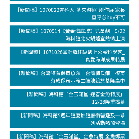
【新聞稿】1070822雲科大｢魷來游趣｣創作展 家長
直呼必buy不可
【新聞稿】1070914《黃金海底城》兒童劇 9/22
海科館北火鍋爐室熱情上演
【新聞稿】1071026當針織珊瑚遇上公民科學家_
真愛海洋成果特展
【新聞稿】台灣特有保育魚類”台灣梅氏鯿”復育
有成保育示範生態池設於基隆高中
【新聞稿】海科館「金玉滿堂-迎春金魚特展」
12/28隆重揭幕
【新聞稿】海科館5週年館慶推館廳宿營趣及一系
列活動熱鬧登場
【新聞稿】海科館「金玉滿堂」金魚特展-金魚郵票