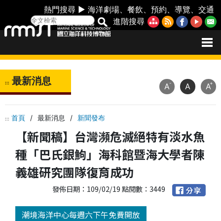
熱門搜尋 ►
海洋劇場
、
餐飲
、
預約
、
導覽
、
交通
進階搜尋
最新消息
:::
-
+
A
A
A
首頁
/
最新消息
/
新聞發布
:::
【新聞稿】台灣瀕危滅絕特有淡水魚
種「巴氏銀鮈」海科館暨海大學者陳
義雄研究團隊復育成功
發佈日期：109/02/19 點閱數：3449
潮境海洋中心每週六下午免費開放