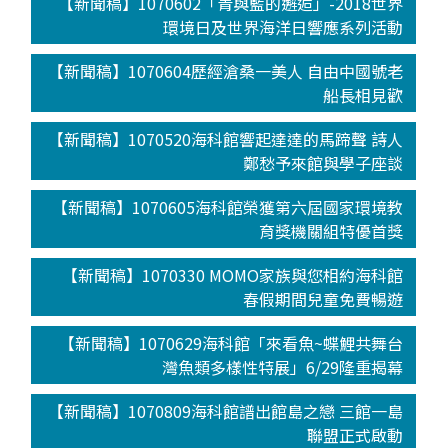
【新聞稿】1070602「青與藍的邂逅」-2018世界
環境日及世界海洋日響應系列活動
【新聞稿】1070604歷經滄桑一美人 自由中國號老
船長相見歡
【新聞稿】1070520海科館響起達達的馬蹄聲 詩人
鄭愁予來館與學子座談
【新聞稿】1070605海科館榮獲第六屆國家環境教
育獎機關組特優首獎
【新聞稿】1070330 MOMO家族與您相約海科館
春假期間兒童免費暢遊
【新聞稿】1070629海科館「來看魚~蝶鯉共舞台
灣魚類多樣性特展」6/29隆重揭幕
【新聞稿】1070809海科館譜出館島之戀 三館一島
聯盟正式啟動