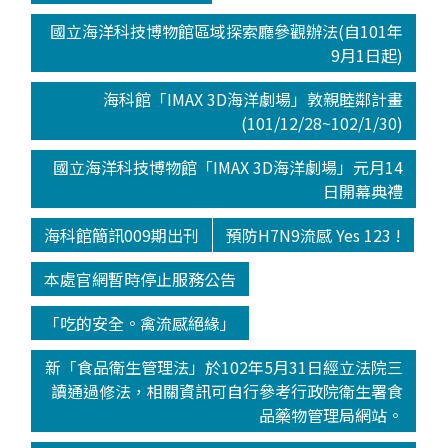
國立海洋科技博物館區域探索廳參觀辦法(自101年
9月1日起)
海科館「IMAX 3D海洋劇場」敦親睦鄰計畫
(101/12/28~102/1/30)
國立海洋科技博物館「IMAX 3D海洋劇場」元月14
日開幕典禮
海科館簡訊009期出刊
預防H7N9流感 Yes 123 !
本處官網暫時停止服務公告
「吃的安全。禽流感絕緣」
新「食品衛生管理法」於102年5月31日經立法院三
讀通過修法，相關資訊可自行參考行政院衛生署食
品藥物管理局網站。