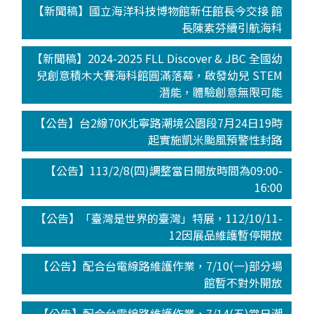
【新聞稿】國立海洋科技博物館新任館長今交接 館
長陳素芬續引航海科
【新聞稿】2024-2025 FLL Discover & JBC 全國幼
兒創意積木大賽海科館圓滿落幕，啟發幼兒 STEM
潛能，體驗創意無限可能
【公告】台2線70K北寧路潮境公園段7月24日19時
起實施凱米颱風預警性封路
【公告】113/2/8(四)調整當日開放時間為09:00-
16:00
【公告】「臺灣是世界的臺灣」特展，112/10/11-
12因展品維護暫停開放
【公告】配合台電線路維護作業，7/10(一)部分場
館暫不對外開放
【公告】配合台電線路維護作業，7/14(五)當日潮