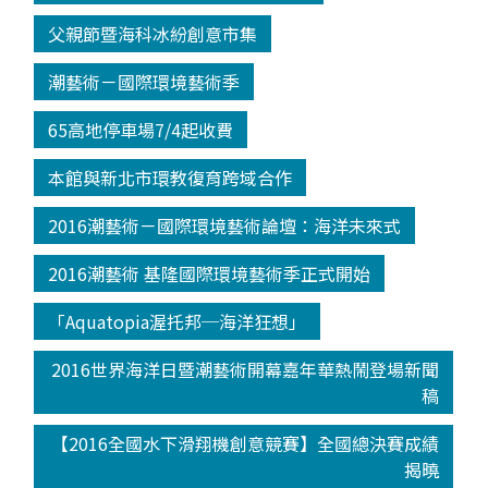
父親節暨海科冰紛創意市集
潮藝術－國際環境藝術季
65高地停車場7/4起收費
本館與新北市環教復育跨域合作
2016潮藝術－國際環境藝術論壇：海洋未來式
2016潮藝術 基隆國際環境藝術季正式開始
「Aquatopia渥托邦─海洋狂想」
2016世界海洋日暨潮藝術開幕嘉年華熱鬧登場新聞
稿
【2016全國水下滑翔機創意競賽】全國總決賽成績
揭曉