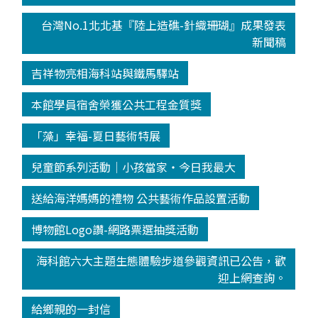
台灣No.1北北基『陸上造礁-針織珊瑚』成果發表
新聞稿
吉祥物亮相海科站與鐵馬驛站
本館學員宿舍榮獲公共工程金質獎
「藻」幸福-夏日藝術特展
兒童節系列活動│小孩當家‧今日我最大
送給海洋媽媽的禮物 公共藝術作品設置活動
博物館Logo讚-網路票選抽獎活動
海科館六大主題生態體驗步道參觀資訊已公告，歡
迎上網查詢。
給鄉親的一封信