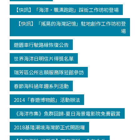
【快訊】「海洋‧飄漂跑跑」踩街工作坊初登場
【快訊】「搖晃的海灣記憶」駐地創作工作坊初登
場
遊園車行駛路線恢復公告
世界海洋日明信片得獎名單
瑞芳區公所志願服務隊蒞館參訪
春節海科過年趣系列活動
2014「春遊博物館」活動辦法
《海洋市集》魚群回歸-夏日海景電影院免費觀賞
2018基隆潮境海灣節正式開跑囉