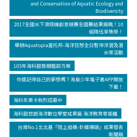
and Conservation of Aquatic Ecology and
Biodiversity
2017全國水下滑翔機創意競賽全國賽結果揭曉！10
組隊伍享殊榮！
舉辦Aquatopia渥托邦-海洋狂想全日暫停浮潛及潛
水等活動
105年海科館敦親睦鄰方案
你還記得自己的夢想嗎？海島少年電子書APP開放
下載！
海科年票卡熱烈招募中
海科館悠遊海洋數位學堂成果展 海洋教育零距離
台灣No.1北北基『陸上造礁-針織珊瑚』成果發表
新聞稿