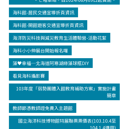
海科館-居民交通宣導折頁資訊
海科館-開館遊客交通宣導折頁資訊
海洋防災科技與減災教育生活體驗營-活動花絮
海科小小伸展台開始報名囉
藻♥幸福─北海道阿寒湖綠藻球瓶DIY
看見海科攝影賽
103年度「弱勢團體入館教育補助方案」實施計畫
簡章
教師節憑教師證免費入主題館
國立海洋科技博物館特展聯票票價表(103.10.4至
104.1.4適用)