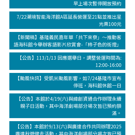
早上場次暫停開放預約
7/22潮境智能海洋館A區延長營運至21點並推出星
光票100元
【新聞稿】基隆義民嘉年華「共下來尞」～推動客
語海科館今舉辦客語影片欣賞會-「柿子色的街燈」
【公告】113/1/13 因應選舉日，調整營運時間為:
12:00-16:00
【颱風快訊】受凱米颱風影響，如7/24基隆市宣布
停班，海科館休館一日
【公告】本館於4/19(六)與緯創資通合作辦理永續
親子日活動，其中海洋劇場部分場次皆已預約額
滿。
【公告】本館於9/13(六)與廣達合作共同辦理2025
廣達秋遊健走活動，其中海洋劇場部分場次皆已預