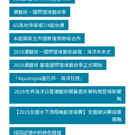
潮藝術－國際環境藝術季
65高地停車場7/4起收費
本館與新北市環教復育跨域合作
2016潮藝術－國際環境藝術論壇：海洋未來式
2016潮藝術 基隆國際環境藝術季正式開始
「Aquatopia渥托邦─海洋狂想」
2016世界海洋日暨潮藝術開幕嘉年華熱鬧登場新聞
稿
【2016全國水下滑翔機創意競賽】全國總決賽成績
揭曉
找回記憶中的綠色隧道