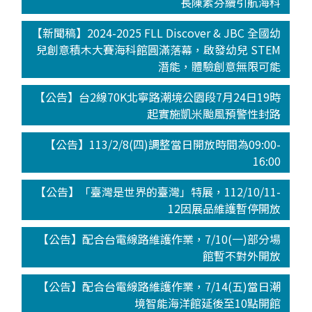
長陳素芬續引航海科
【新聞稿】2024-2025 FLL Discover & JBC 全國幼
兒創意積木大賽海科館圓滿落幕，啟發幼兒 STEM
潛能，體驗創意無限可能
【公告】台2線70K北寧路潮境公園段7月24日19時
起實施凱米颱風預警性封路
【公告】113/2/8(四)調整當日開放時間為09:00-
16:00
【公告】「臺灣是世界的臺灣」特展，112/10/11-
12因展品維護暫停開放
【公告】配合台電線路維護作業，7/10(一)部分場
館暫不對外開放
【公告】配合台電線路維護作業，7/14(五)當日潮
境智能海洋館延後至10點開館