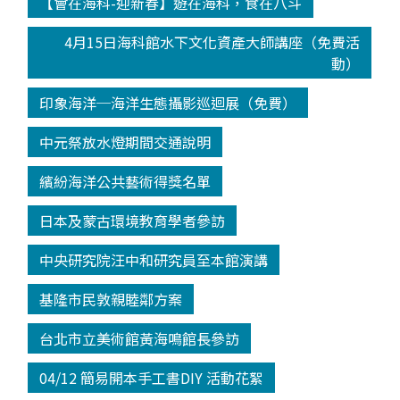
【會在海科-迎新春】遊在海科，食在八斗
4月15日海科館水下文化資產大師講座（免費活
動）
印象海洋─海洋生態攝影巡迴展（免費）
中元祭放水燈期間交通說明
繽紛海洋公共藝術得獎名單
日本及蒙古環境教育學者參訪
中央研究院汪中和研究員至本館演講
基隆市民敦親睦鄰方案
台北市立美術館黃海鳴館長參訪
04/12 簡易開本手工書DIY 活動花絮