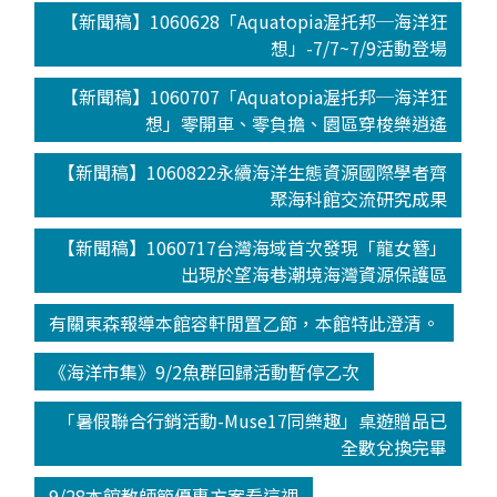
【新聞稿】1060628「Aquatopia渥托邦─海洋狂
想」-7/7~7/9活動登場
【新聞稿】1060707「Aquatopia渥托邦─海洋狂
想」零開車、零負擔、園區穿梭樂逍遙
【新聞稿】1060822永續海洋生態資源國際學者齊
聚海科館交流研究成果
【新聞稿】1060717台灣海域首次發現「龍女簪」
出現於望海巷潮境海灣資源保護區
有關東森報導本館容軒閒置乙節，本館特此澄清。
《海洋市集》9/2魚群回歸活動暫停乙次
「暑假聯合行銷活動-Muse17同樂趣」桌遊贈品已
全數兌換完畢
9/28本館教師節優惠方案看這裡