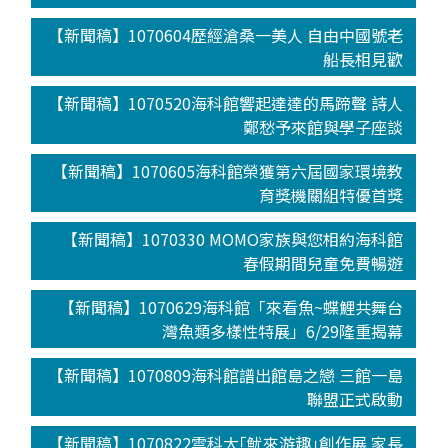
【新聞稿】1070604歷經滄桑一美人 自由中國號老
船長相見歡
【新聞稿】1070520海科館響起達達的馬蹄聲 詩人
鄭愁予來館與學子座談
【新聞稿】1070605海科館榮獲第六屆國家環境教
育獎機關組特優首獎
【新聞稿】1070330 MOMO家族與您相約海科館
春假期間兒童免費暢遊
【新聞稿】1070629海科館「來看魚~蝶鯉共舞台
灣魚類多樣性特展」6/29隆重揭幕
【新聞稿】1070809海科館譜出館島之戀 三館一島
聯盟正式啟動
【新聞稿】1070822雲科大｢魷來游趣｣創作展 家長