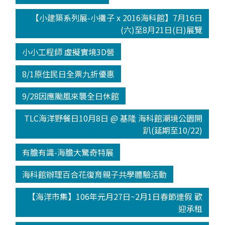
【小建築系列展-小攤子 x 2016海科館】7月16日
(六)至8月21日(日)展覽
小小工程師 虛擬實境3D營
8/1原住民日全票九折優惠
9/28因應颱風來襲全日休館
TLC海洋野餐日10月8日 @ 基隆 海科館潮境公園開
趴(延期至10/22)
有膽有識-海膽大驚奇特展
海科館辦理百合花復育親子共學體驗活動
【海洋市集】106年元月27日~2月1日春節連假 歡
迎承租