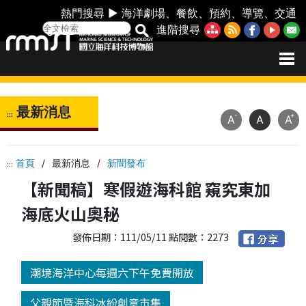
熱門搜尋 ►
海洋劇場
、
餐飲
、
預約
、
導覽
、
交通
進階搜尋
最新消息
:::
-
+
A
A
A
首頁
/
最新消息
/
新聞發布
:::
【新聞稿】寒假遊海科館 窺究東加
海底火山奧秘
發佈日期：111/05/11 點閱數：2273
潮境海洋中心每週六下午免費開放
父親節暨海科冰紛創意市集