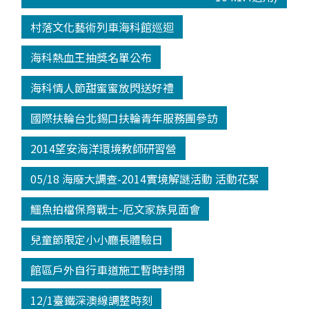
村落文化藝術列車海科館巡迴
海科熱血王抽獎名單公布
海科情人節甜蜜蜜放閃送好禮
國際扶輪台北錫口扶輪青年服務團參訪
2014望安海洋環境教師研習營
05/18 海廢大調查-2014實境解謎活動 活動花絮
鱷魚拍檔保育戰士-厄文家族見面會
兒童節限定小小廳長體驗日
館區戶外自行車道施工暫時封閉
12/1臺鐵深澳線調整時刻