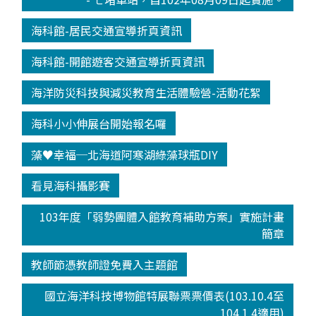
海科館-居民交通宣導折頁資訊
海科館-開館遊客交通宣導折頁資訊
海洋防災科技與減災教育生活體驗營-活動花絮
海科小小伸展台開始報名囉
藻♥幸福─北海道阿寒湖綠藻球瓶DIY
看見海科攝影賽
103年度「弱勢團體入館教育補助方案」實施計畫
簡章
教師節憑教師證免費入主題館
國立海洋科技博物館特展聯票票價表(103.10.4至
104.1.4適用)