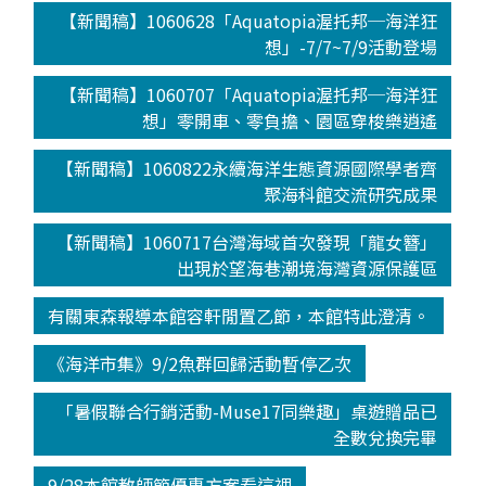
【新聞稿】1060628「Aquatopia渥托邦─海洋狂
想」-7/7~7/9活動登場
【新聞稿】1060707「Aquatopia渥托邦─海洋狂
想」零開車、零負擔、園區穿梭樂逍遙
【新聞稿】1060822永續海洋生態資源國際學者齊
聚海科館交流研究成果
【新聞稿】1060717台灣海域首次發現「龍女簪」
出現於望海巷潮境海灣資源保護區
有關東森報導本館容軒閒置乙節，本館特此澄清。
《海洋市集》9/2魚群回歸活動暫停乙次
「暑假聯合行銷活動-Muse17同樂趣」桌遊贈品已
全數兌換完畢
9/28本館教師節優惠方案看這裡