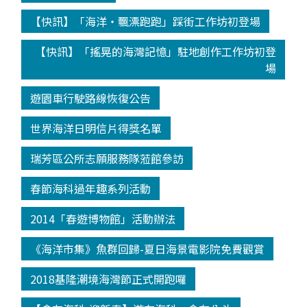
【快訊】「海洋‧飄漂跑跑」踩街工作坊初登場
【快訊】「搖晃的海灣記憶」駐地創作工作坊初登
場
遊園車行駛路線恢復公告
世界海洋日明信片得獎名單
瑞芳區公所志願服務隊蒞館參訪
春節海科過年趣系列活動
2014「春遊博物館」活動辦法
《海洋市集》魚群回歸-夏日海景電影院免費觀賞
2018基隆潮境海灣節正式開跑囉