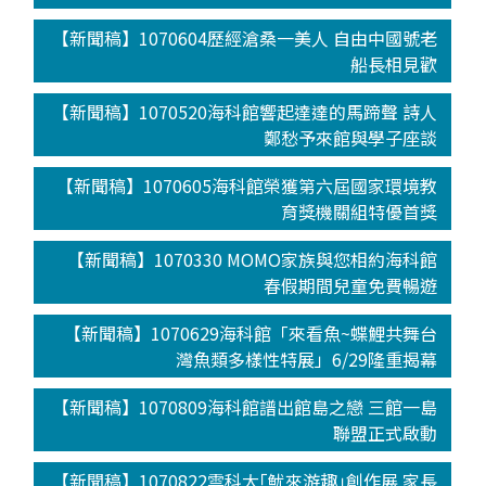
【新聞稿】1070604歷經滄桑一美人 自由中國號老
船長相見歡
【新聞稿】1070520海科館響起達達的馬蹄聲 詩人
鄭愁予來館與學子座談
【新聞稿】1070605海科館榮獲第六屆國家環境教
育獎機關組特優首獎
【新聞稿】1070330 MOMO家族與您相約海科館
春假期間兒童免費暢遊
【新聞稿】1070629海科館「來看魚~蝶鯉共舞台
灣魚類多樣性特展」6/29隆重揭幕
【新聞稿】1070809海科館譜出館島之戀 三館一島
聯盟正式啟動
【新聞稿】1070822雲科大｢魷來游趣｣創作展 家長