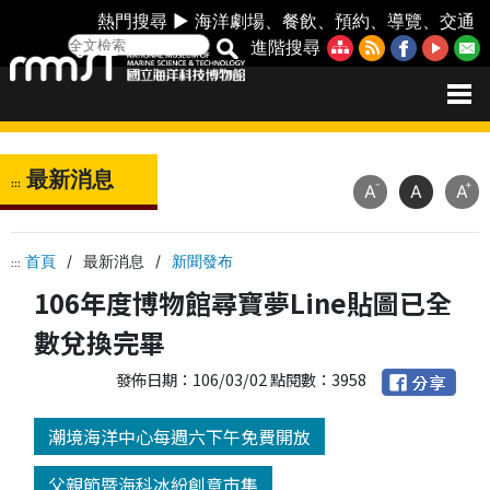
熱門搜尋 ►
海洋劇場
、
餐飲
、
預約
、
導覽
、
交通
進階搜尋
最新消息
:::
-
+
A
A
A
首頁
/
最新消息
/
新聞發布
:::
106年度博物館尋寶夢Line貼圖已全
數兌換完畢
發佈日期：106/03/02 點閱數：3958
潮境海洋中心每週六下午免費開放
父親節暨海科冰紛創意市集