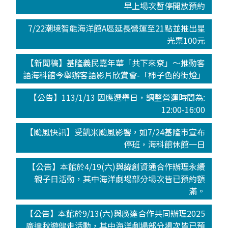
早上場次暫停開放預約
7/22潮境智能海洋館A區延長營運至21點並推出星
光票100元
【新聞稿】基隆義民嘉年華「共下來尞」～推動客
語海科館今舉辦客語影片欣賞會-「柿子色的街燈」
【公告】113/1/13 因應選舉日，調整營運時間為:
12:00-16:00
【颱風快訊】受凱米颱風影響，如7/24基隆市宣布
停班，海科館休館一日
【公告】本館於4/19(六)與緯創資通合作辦理永續
親子日活動，其中海洋劇場部分場次皆已預約額
滿。
【公告】本館於9/13(六)與廣達合作共同辦理2025
廣達秋遊健走活動，其中海洋劇場部分場次皆已預