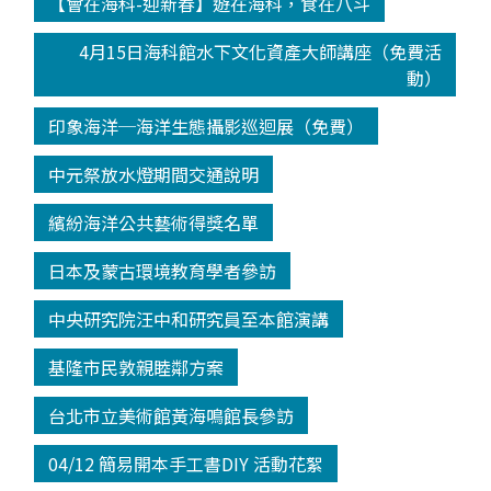
【會在海科-迎新春】遊在海科，食在八斗
4月15日海科館水下文化資產大師講座（免費活
動）
印象海洋─海洋生態攝影巡迴展（免費）
中元祭放水燈期間交通說明
繽紛海洋公共藝術得獎名單
日本及蒙古環境教育學者參訪
中央研究院汪中和研究員至本館演講
基隆市民敦親睦鄰方案
台北市立美術館黃海鳴館長參訪
04/12 簡易開本手工書DIY 活動花絮