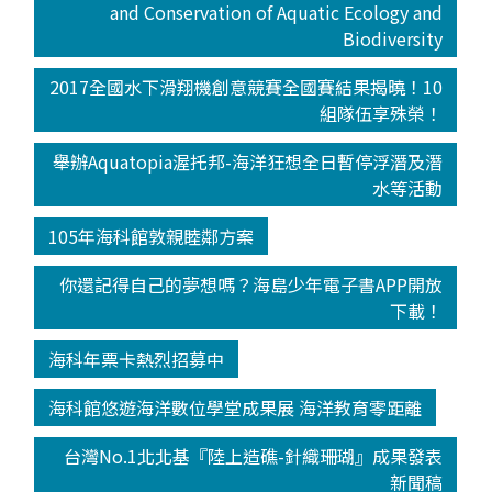
and Conservation of Aquatic Ecology and
Biodiversity
2017全國水下滑翔機創意競賽全國賽結果揭曉！10
組隊伍享殊榮！
舉辦Aquatopia渥托邦-海洋狂想全日暫停浮潛及潛
水等活動
105年海科館敦親睦鄰方案
你還記得自己的夢想嗎？海島少年電子書APP開放
下載！
海科年票卡熱烈招募中
海科館悠遊海洋數位學堂成果展 海洋教育零距離
台灣No.1北北基『陸上造礁-針織珊瑚』成果發表
新聞稿