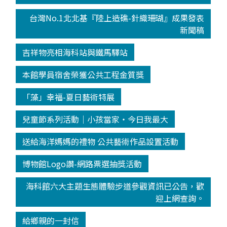
台灣No.1北北基『陸上造礁-針織珊瑚』成果發表
新聞稿
吉祥物亮相海科站與鐵馬驛站
本館學員宿舍榮獲公共工程金質獎
「藻」幸福-夏日藝術特展
兒童節系列活動│小孩當家‧今日我最大
送給海洋媽媽的禮物 公共藝術作品設置活動
博物館Logo讚-網路票選抽獎活動
海科館六大主題生態體驗步道參觀資訊已公告，歡
迎上網查詢。
給鄉親的一封信