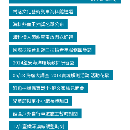
村落文化藝術列車海科館巡迴
海科熱血王抽獎名單公布
海科情人節甜蜜蜜放閃送好禮
國際扶輪台北錫口扶輪青年服務團參訪
2014望安海洋環境教師研習營
05/18 海廢大調查-2014實境解謎活動 活動花絮
鱷魚拍檔保育戰士-厄文家族見面會
兒童節限定小小廳長體驗日
館區戶外自行車道施工暫時封閉
12/1臺鐵深澳線調整時刻