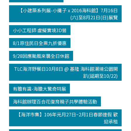
【小建築系列展-小攤子 x 2016海科館】7月16日
(六)至8月21日(日)展覽
小小工程師 虛擬實境3D營
8/1原住民日全票九折優惠
9/28因應颱風來襲全日休館
TLC海洋野餐日10月8日 @ 基隆 海科館潮境公園開
趴(延期至10/22)
有膽有識-海膽大驚奇特展
海科館辦理百合花復育親子共學體驗活動
【海洋市集】106年元月27日~2月1日春節連假 歡
迎承租