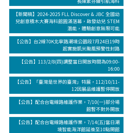
長陳素芬續引航海科
【新聞稿】2024-2025 FLL Discover & JBC 全國幼
兒創意積木大賽海科館圓滿落幕，啟發幼兒 STEM
潛能，體驗創意無限可能
【公告】台2線70K北寧路潮境公園段7月24日19時
起實施凱米颱風預警性封路
【公告】113/2/8(四)調整當日開放時間為09:00-
16:00
【公告】「臺灣是世界的臺灣」特展，112/10/11-
12因展品維護暫停開放
【公告】配合台電線路維護作業，7/10(一)部分場
館暫不對外開放
【公告】配合台電線路維護作業，7/14(五)當日潮
境智能海洋館延後至10點開館