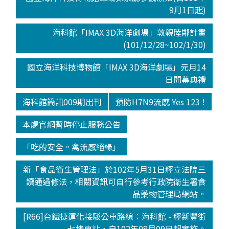
9月1日起)
海科館「IMAX 3D海洋劇場」敦親睦鄰計畫
(101/12/28~102/1/30)
國立海洋科技博物館「IMAX 3D海洋劇場」元月14
日開幕典禮
海科館簡訊009期出刊
預防H7N9流感 Yes 123 !
本處官網暫時停止服務公告
「吃的安全。禽流感絕緣」
新「食品衛生管理法」於102年5月31日經立法院三
讀通過修法，相關資訊可自行參考行政院衛生署食
品藥物管理局網站。
[R66]台鐵捷運化接駁公車路線：海科館 - 經新豐街
- 七堵車站，自102年08月09日起實施。