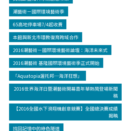
潮藝術－國際環境藝術季
65高地停車場7/4起收費
本館與新北市環教復育跨域合作
2016潮藝術－國際環境藝術論壇：海洋未來式
2016潮藝術 基隆國際環境藝術季正式開始
「Aquatopia渥托邦─海洋狂想」
2016世界海洋日暨潮藝術開幕嘉年華熱鬧登場新聞
稿
【2016全國水下滑翔機創意競賽】全國總決賽成績
揭曉
找回記憶中的綠色隧道