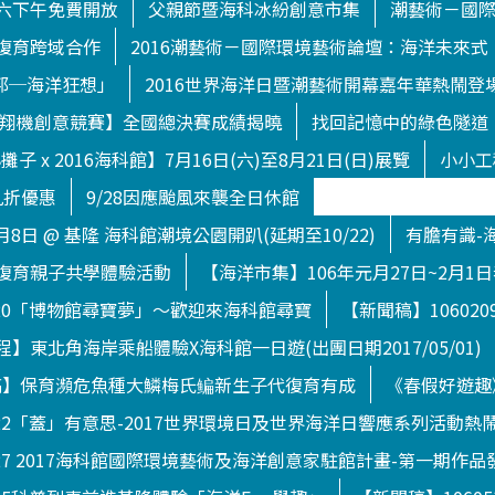
六下午免費開放
父親節暨海科冰紛創意市集
潮藝術－國
復育跨域合作
2016潮藝術－國際環境藝術論壇：海洋未來式
渥托邦─海洋狂想」
2016世界海洋日暨潮藝術開幕嘉年華熱鬧登
下滑翔機創意競賽】全國總決賽成績揭曉
找回記憶中的綠色隧道
子 x 2016海科館】7月16日(六)至8月21日(日)展覽
小小工
九折優惠
9/28因應颱風來襲全日休館
月8日 @ 基隆 海科館潮境公園開趴(延期至10/22)
有膽有識-
復育親子共學體驗活動
【海洋市集】106年元月27日~2月1
120「博物館尋寶夢」～歡迎來海科館尋寶
【新聞稿】1060
】東北角海岸乘船體驗X海科館一日遊(出團日期2017/05/01)
【新聞稿】保育瀕危魚種大鱗梅氏鳊新生子代復育有成
《春假好遊趣
722「蓋」有意思-2017世界環境日及世界海洋日響應系列活動熱
627 2017海科館國際環境藝術及海洋創意家駐館計畫-第一期作品