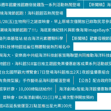
5週年館慶推館廳宿營趣及一系列活動熱鬧登場
【新聞稿】海
9潮境海灣節起跑！海科館館區熱鬧登場
/1/28(五)生物飛行之謎首映會，早上原場次僅開放已錄取民眾參
9潮境海灣節起跑了!!!」海底影像紀錄片與影像海灣ImageBa
島列車基隆站 結合海洋元素體驗科學
【新聞稿】歡慶母親節
洋科技博物館追鯊任務體驗營熱烈報名中
與海大、安樂高中共組海洋科技創客策略聯盟共同推動海洋科技
物館日，海科館518當日推主題館免票優惠創客成果系列活動感
年度台北國際觀光博覽會17日登場海科館推出2天1夜超值優惠組合
有魚微型展」手作藝術品海科館暖溫登場
【公告】配合政府防
享好康，10,000綠點送給你!
海洋劇場x智能海洋館優惠聯
首映會，8K海洋劇場6/21(三)早上場次暫停開放預約
洋館A區延長營運至21點並推出星光票100元