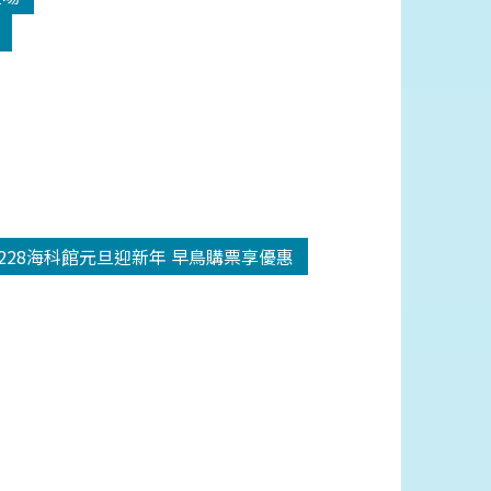
1228海科館元旦迎新年 早鳥購票享優惠