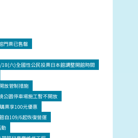
入館門票已售罄
/18(六)全國性公民投票日本館調整開館時間
二級開放管制措施
間潮境公園停車場施工暫不開放
館購票享100元優惠
自109/6起恢復營運
活動