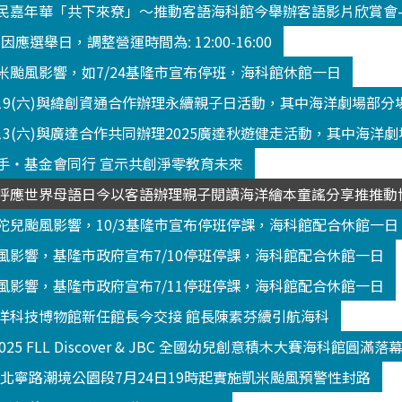
民嘉年華「共下來尞」～推動客語海科館今舉辦客語影片欣賞會
3 因應選舉日，調整營運時間為: 12:00-16:00
米颱風影響，如7/24基隆市宣布停班，海科館休館一日
/19(六)與緯創資通合作辦理永續親子日活動，其中海洋劇場部
13(六)與廣達合作共同辦理2025廣達秋遊健走活動，其中海洋
手‧基金會同行 宣示共創淨零教育未來
呼應世界母語日今以客語辦理親子閱讀海洋繪本童謠分享推推動
陀兒颱風影響，10/3基隆市宣布停班停課，海科館配合休館一日
風影響，基隆市政府宣布7/10停班停課，海科館配合休館一日
風影響，基隆市政府宣布7/11停班停課，海科館配合休館一日
洋科技博物館新任館長今交接 館長陳素芬續引航海科
2025 FLL Discover & JBC 全國幼兒創意積木大賽海科館
K北寧路潮境公園段7月24日19時起實施凱米颱風預警性封路