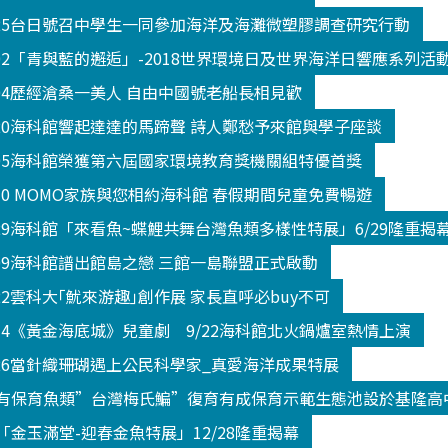
325台日號召中學生一同參加海洋及海灘微塑膠調查研究行動
602「青與藍的邂逅」-2018世界環境日及世界海洋日響應系列活
604歷經滄桑一美人 自由中國號老船長相見歡
520海科館響起達達的馬蹄聲 詩人鄭愁予來館與學子座談
605海科館榮獲第六屆國家環境教育獎機關組特優首獎
330 MOMO家族與您相約海科館 春假期間兒童免費暢遊
629海科館「來看魚~蝶鯉共舞台灣魚類多樣性特展」6/29隆重揭
809海科館譜出館島之戀 三館一島聯盟正式啟動
22雲科大｢魷來游趣｣創作展 家長直呼必buy不可
914《黃金海底城》兒童劇 9/22海科館北火鍋爐室熱情上演
026當針織珊瑚遇上公民科學家_真愛海洋成果特展
有保育魚類”台灣梅氏鯿”復育有成保育示範生態池設於基隆高
金玉滿堂-迎春金魚特展」12/28隆重揭幕