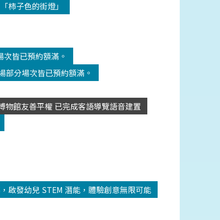
-「柿子色的街燈」
分場次皆已預約額滿。
劇場部分場次皆已預約額滿。
博物館友善平權 已完成客語導覽語音建置
圓滿落幕，啟發幼兒 STEM 潛能，體驗創意無限可能