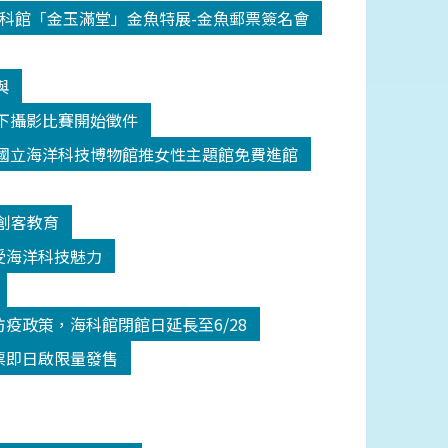
科館「金玉滿堂」金魚特展-金魚郵票簽名會
與
y水下攝影比賽開始徵件
國立海洋科技博物館推女性主題館免費進館
創客教育
受海洋科技魅力
疫政策，海科館閉館日延長至6/28
票即日啟限量發售