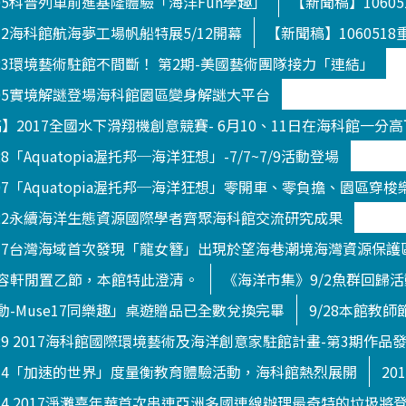
505科普列車前進基隆體驗「海洋Fun學趣」
【新聞稿】1060
512海科館航海夢工場帆船特展5/12開幕
【新聞稿】10605
823環境藝術駐館不間斷！ 第2期-美國藝術團隊接力「連結」
705實境解謎登場海科館園區變身解謎大平台
新聞稿】2017全國水下滑翔機創意競賽- 6月10、11日在海科館一分
8「Aquatopia渥托邦─海洋狂想」-7/7~7/9活動登場
707「Aquatopia渥托邦─海洋狂想」零開車、零負擔、園區穿梭
822永續海洋生態資源國際學者齊聚海科館交流研究成果
0717台灣海域首次發現「龍女簪」出現於望海巷潮境海灣資源保護
容軒閒置乙節，本館特此澄清。
《海洋市集》9/2魚群回歸
-Muse17同樂趣」桌遊贈品已全數兌換完畢
9/28本館教
929 2017海科館國際環境藝術及海洋創意家駐館計畫-第3期作品
914「加速的世界」度量衡教育體驗活動，海科館熱烈展開
20
014 2017淨灘嘉年華首次串連亞洲多國連線辦理最奇特的垃圾將