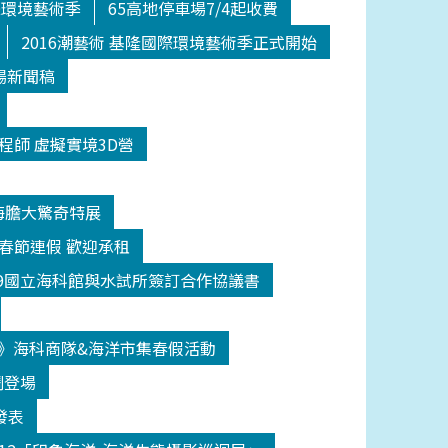
際環境藝術季
65高地停車場7/4起收費
2016潮藝術 基隆國際環境藝術季正式開始
場新聞稿
程師 虛擬實境3D營
海膽大驚奇特展
日春節連假 歡迎承租
209國立海科館與水試所簽訂合作協議書
》海科商隊&海洋市集春假活動
鬧登場
發表