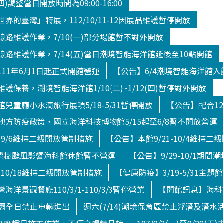
(四)調整當日開放時間為09:00-16:00
界的臺灣」特展，112/10/11-12因展品維護暫停開放
路維護作業，7/10(一)部分場館暫不對外開放
路維護作業，7/14(五)當日潮境智能海洋館延後至10點開館
11年6月1日起正式開館營運
【公告】6/4潮境智能海洋館
護保養，潮境智能海洋館1/10(二)~1/12(四)暫停對外開放
兒童廳小水滴旅行展項5/18-5/31暫停開放
【公告】配合12
方防疫政策，國立海洋科技博物館5/15起至6/8暫不開放營運
4-9/6維持二級開放管制措施
【公告】本館9/21-10/4維持
日)燦樹颱風影響海科館休館暫不營運
【公告】9/29-10/1期
-10/18維持二級開放管制措施
【健康防疫】3/19-5/31主題
洋景觀餐廳110/3/1-110/3/3暫停營業
【開館訊息】海科館
境公園全日禁止車輛進出
週六(7/14)潮境保育區禁止浮潛及潛水