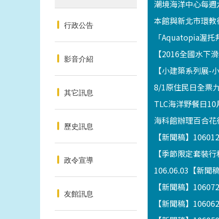
潮境海洋中心每週
本館與新北市環教
行政公告
「Aquatopia
【2016全國水
影音介紹
【小建築系列展-小攤
8/1原住民日全票
其它訊息
TLC海洋野餐日10
海科館辦理百合花
歷史訊息
【新聞稿】1060
【季節限定套裝行程
政令宣導
106.06.03
【新聞稿】1060
友館訊息
【新聞稿】1060