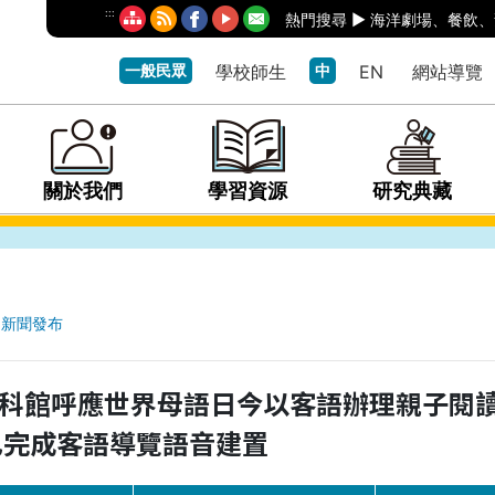
:::
熱門搜尋 ►
海洋劇場
、
餐飲
、
一般民眾
學校師生
中
EN
網站導覽
關於我們
學習資源
研究典藏
新聞發布
科館呼應世界母語日今以客語辦理親子閱
已完成客語導覽語音建置