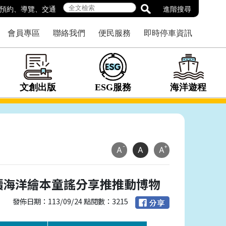
預約
、
導覽
、
交通
進階搜尋
會員專區
聯絡我們
便民服務
即時停車資訊
文創出版
ESG服務
海洋遊程
-
+
A
A
A
讀海洋繪本童謠分享推推動博物
發佈日期：113/09/24 點閱數：3215