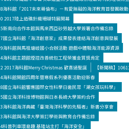
018海科館「2017未來哥倫布」－有愛無礙的海洋教育首發團啟動
20 2017陸上造礁針織珊瑚特展開幕
025新南向合作本館與馬來西亞砂勞越大學簽署合作備忘錄
027國立海科館「海洋創意家」成果發表連結海洋創意與發展
109海科館與馬祖塘岐國小合辦活動 遊戲中體驗海洋能源資源
114海科館主題館煙控改善統包工程榮獲金質獎肯定
 2017海科館Merry Christmas 歡喜過聖誕
【新聞稿】106
124海科館開館四周年暨寒假系列優惠活動迎新春
208國立海科館響應國際女性科學日邀民眾「潮女孩玩科學」
305國立海洋科技博物館與日本長崎大學簽約合作
303海科館海洋典藏「臺灣海洋科學的先驅者」新書分享會
523海科館與海洋大學簽訂學術與教育合作備忘錄
504科普列車環島趣 基隆站主打「海洋安全」