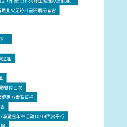
512「印象海洋-海洋生態攝影巡迴展」
18重現北火足跡計畫開展記者會
高下！
樂逍遙
區
活動暫停乙次
師節優惠方案看這裡
發表
17淨灘嘉年華活動10/14照常舉行
登場