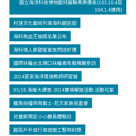
國立海洋科技博物館特展聯票票價表(103.10.4至
104.1.4適用)
村落文化藝術列車海科館巡迴
海科熱血王抽獎名單公布
海科情人節甜蜜蜜放閃送好禮
國際扶輪台北錫口扶輪青年服務團參訪
2014望安海洋環境教師研習營
05/18 海廢大調查-2014實境解謎活動 活動花絮
鱷魚拍檔保育戰士-厄文家族見面會
兒童節限定小小廳長體驗日
館區戶外自行車道施工暫時封閉