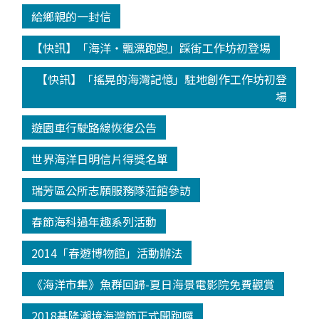
給鄉親的一封信
【快訊】「海洋‧飄漂跑跑」踩街工作坊初登場
【快訊】「搖晃的海灣記憶」駐地創作工作坊初登
場
遊園車行駛路線恢復公告
世界海洋日明信片得獎名單
瑞芳區公所志願服務隊蒞館參訪
春節海科過年趣系列活動
2014「春遊博物館」活動辦法
《海洋市集》魚群回歸-夏日海景電影院免費觀賞
2018基隆潮境海灣節正式開跑囉