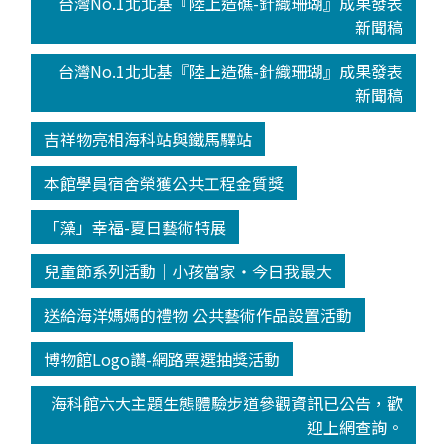
台灣No.1北北基『陸上造礁-針織珊瑚』成果發表
新聞稿
台灣No.1北北基『陸上造礁-針織珊瑚』成果發表
新聞稿
吉祥物亮相海科站與鐵馬驛站
本館學員宿舍榮獲公共工程金質獎
「藻」幸福-夏日藝術特展
兒童節系列活動│小孩當家‧今日我最大
送給海洋媽媽的禮物 公共藝術作品設置活動
博物館Logo讚-網路票選抽獎活動
海科館六大主題生態體驗步道參觀資訊已公告，歡
迎上網查詢。