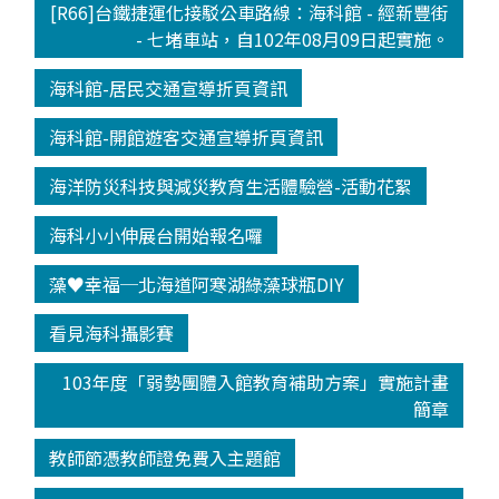
[R66]台鐵捷運化接駁公車路線：海科館 - 經新豐街
- 七堵車站，自102年08月09日起實施。
海科館-居民交通宣導折頁資訊
海科館-開館遊客交通宣導折頁資訊
海洋防災科技與減災教育生活體驗營-活動花絮
海科小小伸展台開始報名囉
藻♥幸福─北海道阿寒湖綠藻球瓶DIY
看見海科攝影賽
103年度「弱勢團體入館教育補助方案」實施計畫
簡章
教師節憑教師證免費入主題館