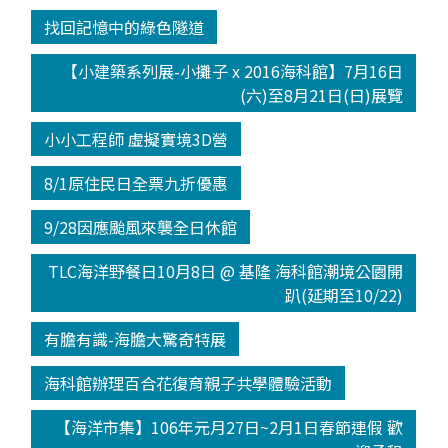
找回記憶中的綠色隧道
【小建築系列展-小攤子 x 2016海科館】7月16日
(六)至8月21日(日)展覽
小小工程師 虛擬實境3D營
8/1原住民日全票九折優惠
9/28因應颱風來襲全日休館
TLC海洋野餐日10月8日 @ 基隆 海科館潮境公園開
趴(延期至10/22)
有膽有識-海膽大驚奇特展
海科館辦理百合花復育親子共學體驗活動
【海洋市集】106年元月27日~2月1日春節連假 歡