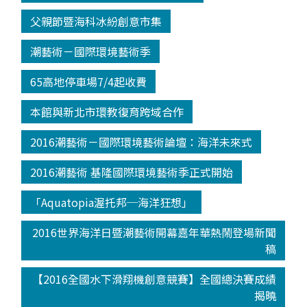
父親節暨海科冰紛創意市集
潮藝術－國際環境藝術季
65高地停車場7/4起收費
本館與新北市環教復育跨域合作
2016潮藝術－國際環境藝術論壇：海洋未來式
2016潮藝術 基隆國際環境藝術季正式開始
「Aquatopia渥托邦─海洋狂想」
2016世界海洋日暨潮藝術開幕嘉年華熱鬧登場新聞
稿
【2016全國水下滑翔機創意競賽】全國總決賽成績
揭曉