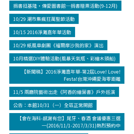
捐書挺基隆‧傳愛圖書館─捐書贈票活動(9-12月)
10/29 潮市集瘋狂萬聖節活動
10/15 2016淨灘嘉年華活動
10/29 紙風車劇團《福爾摩沙我的家》演出
10月精選DIY體驗活動(風暴天氣瓶、彩繪木頭船)
【新聞稿】2016淨灘嘉年華-第2屆Love! Love!
Festa!台灣沖繩愛海零距離
11/5 兩廳院藝術出走《阿香的繪葉書》戶外巡演
公告：本館10/31（一）全區正常開館
【會在海科-感謝有您】尾牙、春酒 會議優惠三選
一(2016/11/1-2017/3/31)熱烈預約中