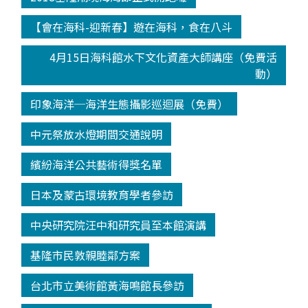
【會在海科-迎新春】遊在海科，食在八斗
4月15日海科館水下文化資產大師講座（免費活
動）
印象海洋─海洋生態攝影巡迴展（免費）
中元祭放水燈期間交通說明
繽紛海洋公共藝術得獎名單
日本及蒙古環境教育學者參訪
中央研究院汪中和研究員至本館演講
基隆市民敦親睦鄰方案
台北市立美術館黃海鳴館長參訪