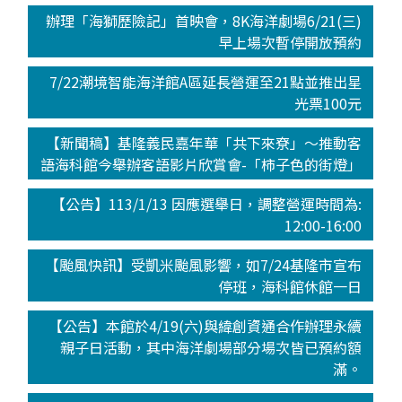
辦理「海獅歷險記」首映會，8K海洋劇場6/21(三)
早上場次暫停開放預約
7/22潮境智能海洋館A區延長營運至21點並推出星
光票100元
【新聞稿】基隆義民嘉年華「共下來尞」～推動客
語海科館今舉辦客語影片欣賞會-「柿子色的街燈」
【公告】113/1/13 因應選舉日，調整營運時間為:
12:00-16:00
【颱風快訊】受凱米颱風影響，如7/24基隆市宣布
停班，海科館休館一日
【公告】本館於4/19(六)與緯創資通合作辦理永續
親子日活動，其中海洋劇場部分場次皆已預約額
滿。