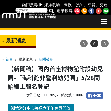
熱門搜尋 ►
海洋劇場
、
餐飲
、
預約
、
導覽
、
交通
進階搜尋
最新消息
:::
-
+
A
A
A
首頁
/
最新消息
/
新聞發布
:::
【新聞稿】國內首座博物館附設幼兒
園-「海科館非營利幼兒園」5/28開
始線上報名登記
發佈日期：110/05/25 點閱數：3806
潮境海洋中心每週六下午免費開放