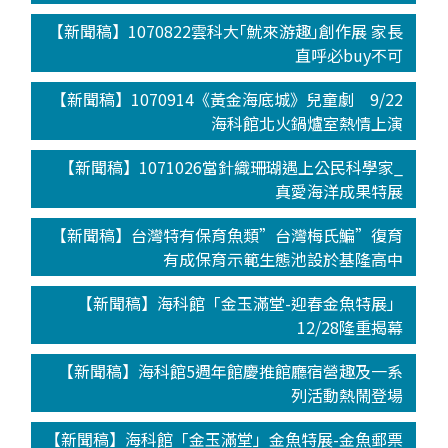
【新聞稿】1070822雲科大｢魷來游趣｣創作展 家長
直呼必buy不可
【新聞稿】1070914《黃金海底城》兒童劇 9/22
海科館北火鍋爐室熱情上演
【新聞稿】1071026當針織珊瑚遇上公民科學家_
真愛海洋成果特展
【新聞稿】台灣特有保育魚類”台灣梅氏鯿”復育
有成保育示範生態池設於基隆高中
【新聞稿】海科館「金玉滿堂-迎春金魚特展」
12/28隆重揭幕
【新聞稿】海科館5週年館慶推館廳宿營趣及一系
列活動熱鬧登場
【新聞稿】海科館「金玉滿堂」金魚特展-金魚郵票