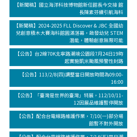
【新聞稿】國立海洋科技博物館新任館長今交接 館
長陳素芬續引航海科
【新聞稿】2024-2025 FLL Discover & JBC 全國幼
兒創意積木大賽海科館圓滿落幕，啟發幼兒 STEM
潛能，體驗創意無限可能
【公告】台2線70K北寧路潮境公園段7月24日19時
起實施凱米颱風預警性封路
【公告】113/2/8(四)調整當日開放時間為09:00-
16:00
【公告】「臺灣是世界的臺灣」特展，112/10/11-
12因展品維護暫停開放
【公告】配合台電線路維護作業，7/10(一)部分場
館暫不對外開放
【公告】配合台電線路維護作業，7/14(五)當日潮