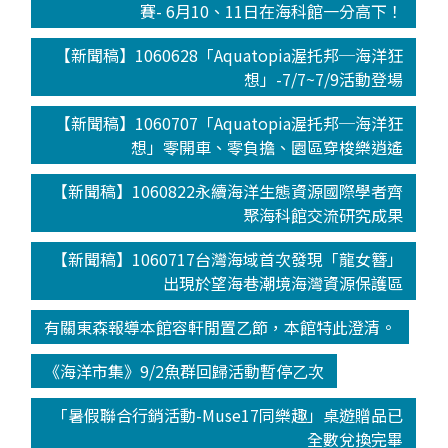
賽- 6月10、11日在海科館一分高下！
【新聞稿】1060628「Aquatopia渥托邦─海洋狂
想」-7/7~7/9活動登場
【新聞稿】1060707「Aquatopia渥托邦─海洋狂
想」零開車、零負擔、園區穿梭樂逍遙
【新聞稿】1060822永續海洋生態資源國際學者齊
聚海科館交流研究成果
【新聞稿】1060717台灣海域首次發現「龍女簪」
出現於望海巷潮境海灣資源保護區
有關東森報導本館容軒閒置乙節，本館特此澄清。
《海洋市集》9/2魚群回歸活動暫停乙次
「暑假聯合行銷活動-Muse17同樂趣」桌遊贈品已
全數兌換完畢