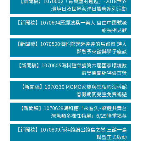
【新聞稿】1070602「青與藍的邂逅」-2018世界
環境日及世界海洋日響應系列活動
【新聞稿】1070604歷經滄桑一美人 自由中國號老
船長相見歡
【新聞稿】1070520海科館響起達達的馬蹄聲 詩人
鄭愁予來館與學子座談
【新聞稿】1070605海科館榮獲第六屆國家環境教
育獎機關組特優首獎
【新聞稿】1070330 MOMO家族與您相約海科館
春假期間兒童免費暢遊
【新聞稿】1070629海科館「來看魚~蝶鯉共舞台
灣魚類多樣性特展」6/29隆重揭幕
【新聞稿】1070809海科館譜出館島之戀 三館一島
聯盟正式啟動