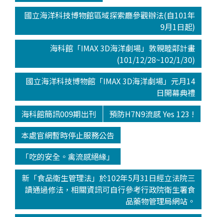
國立海洋科技博物館區域探索廳參觀辦法(自101年
9月1日起)
海科館「IMAX 3D海洋劇場」敦親睦鄰計畫
(101/12/28~102/1/30)
國立海洋科技博物館「IMAX 3D海洋劇場」元月14
日開幕典禮
海科館簡訊009期出刊
預防H7N9流感 Yes 123 !
本處官網暫時停止服務公告
「吃的安全。禽流感絕緣」
新「食品衛生管理法」於102年5月31日經立法院三
讀通過修法，相關資訊可自行參考行政院衛生署食
品藥物管理局網站。