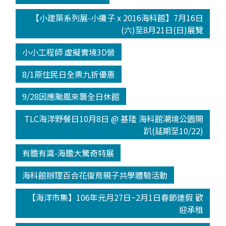
【小建築系列展-小攤子 x 2016海科館】7月16日
(六)至8月21日(日)展覽
小小工程師 虛擬實境3D營
8/1原住民日全票九折優惠
9/28因應颱風來襲全日休館
TLC海洋野餐日10月8日 @ 基隆 海科館潮境公園開
趴(延期至10/22)
有膽有識-海膽大驚奇特展
海科館辦理百合花復育親子共學體驗活動
【海洋市集】106年元月27日~2月1日春節連假 歡
迎承租