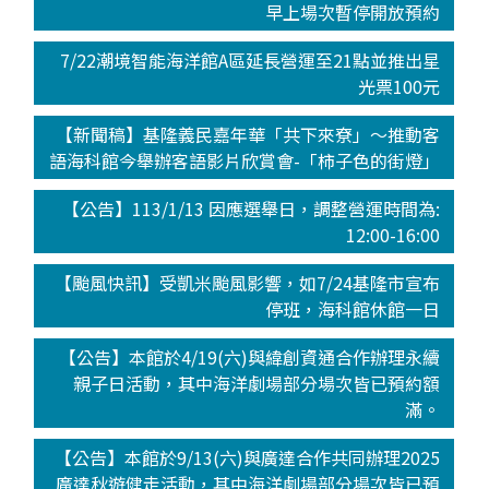
早上場次暫停開放預約
7/22潮境智能海洋館A區延長營運至21點並推出星
光票100元
【新聞稿】基隆義民嘉年華「共下來尞」～推動客
語海科館今舉辦客語影片欣賞會-「柿子色的街燈」
【公告】113/1/13 因應選舉日，調整營運時間為:
12:00-16:00
【颱風快訊】受凱米颱風影響，如7/24基隆市宣布
停班，海科館休館一日
【公告】本館於4/19(六)與緯創資通合作辦理永續
親子日活動，其中海洋劇場部分場次皆已預約額
滿。
【公告】本館於9/13(六)與廣達合作共同辦理2025
廣達秋遊健走活動，其中海洋劇場部分場次皆已預