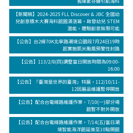
長陳素芬續引航海科
【新聞稿】2024-2025 FLL Discover & JBC 全國幼
兒創意積木大賽海科館圓滿落幕，啟發幼兒 STEM
潛能，體驗創意無限可能
【公告】台2線70K北寧路潮境公園段7月24日19時
起實施凱米颱風預警性封路
【公告】113/2/8(四)調整當日開放時間為09:00-
16:00
【公告】「臺灣是世界的臺灣」特展，112/10/11-
12因展品維護暫停開放
【公告】配合台電線路維護作業，7/10(一)部分場
館暫不對外開放
【公告】配合台電線路維護作業，7/14(五)當日潮
境智能海洋館延後至10點開館