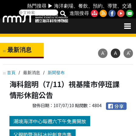
熱門搜尋 ►
海洋劇場
、
餐飲
、
預約
、
導覽
、
交通
進階搜尋
最新消息
:::
-
+
A
A
A
首頁
/
最新消息
/
新聞發布
:::
海科館明（7/11）視基隆市停班課
情形休館公告
發佈日期：107/07/10 點閱數：4804
潮境海洋中心每週六下午免費開放
父親節暨海科冰紛創意市集