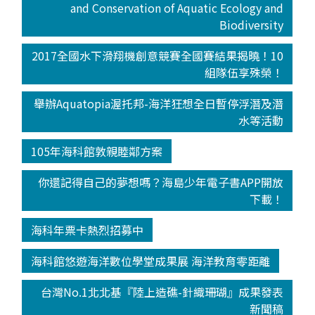
and Conservation of Aquatic Ecology and
Biodiversity
2017全國水下滑翔機創意競賽全國賽結果揭曉！10
組隊伍享殊榮！
舉辦Aquatopia渥托邦-海洋狂想全日暫停浮潛及潛
水等活動
105年海科館敦親睦鄰方案
你還記得自己的夢想嗎？海島少年電子書APP開放
下載！
海科年票卡熱烈招募中
海科館悠遊海洋數位學堂成果展 海洋教育零距離
台灣No.1北北基『陸上造礁-針織珊瑚』成果發表
新聞稿