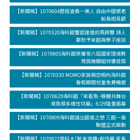
【新聞稿】1070604歷經滄桑一美人 自由中國號老
船長相見歡
【新聞稿】1070520海科館響起達達的馬蹄聲 詩人
鄭愁予來館與學子座談
【新聞稿】1070605海科館榮獲第六屆國家環境教
育獎機關組特優首獎
【新聞稿】1070330 MOMO家族與您相約海科館
春假期間兒童免費暢遊
【新聞稿】1070629海科館「來看魚~蝶鯉共舞台
灣魚類多樣性特展」6/29隆重揭幕
【新聞稿】1070809海科館譜出館島之戀 三館一島
聯盟正式啟動
【新聞稿】1070822雲科大｢魷來游趣｣創作展 家長