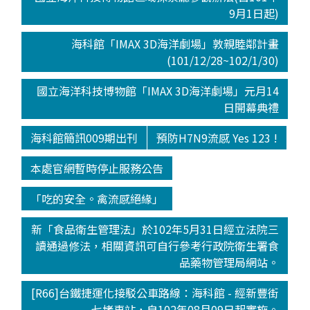
9月1日起)
海科館「IMAX 3D海洋劇場」敦親睦鄰計畫
(101/12/28~102/1/30)
國立海洋科技博物館「IMAX 3D海洋劇場」元月14
日開幕典禮
海科館簡訊009期出刊
預防H7N9流感 Yes 123 !
本處官網暫時停止服務公告
「吃的安全。禽流感絕緣」
新「食品衛生管理法」於102年5月31日經立法院三
讀通過修法，相關資訊可自行參考行政院衛生署食
品藥物管理局網站。
[R66]台鐵捷運化接駁公車路線：海科館 - 經新豐街
- 七堵車站，自102年08月09日起實施。