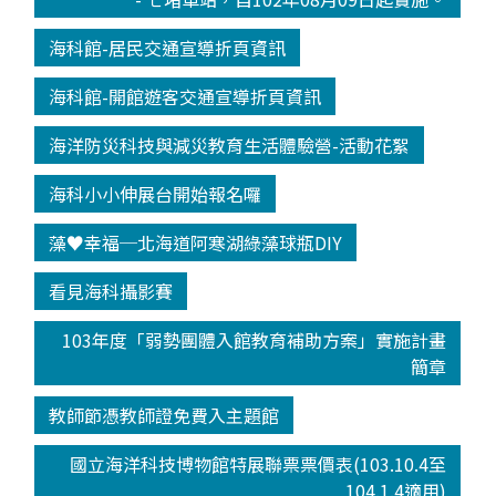
海科館-居民交通宣導折頁資訊
海科館-開館遊客交通宣導折頁資訊
海洋防災科技與減災教育生活體驗營-活動花絮
海科小小伸展台開始報名囉
藻♥幸福─北海道阿寒湖綠藻球瓶DIY
看見海科攝影賽
103年度「弱勢團體入館教育補助方案」實施計畫
簡章
教師節憑教師證免費入主題館
國立海洋科技博物館特展聯票票價表(103.10.4至
104.1.4適用)