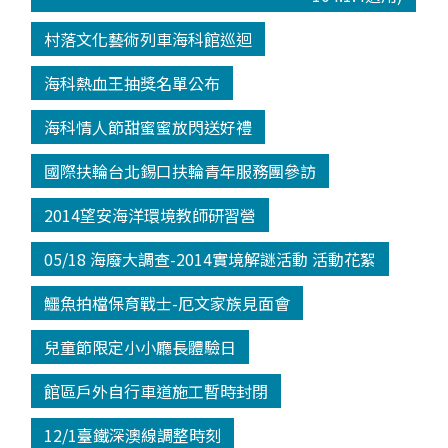
村落文化藝術列車海科館巡迴
海科熱血王抽獎名單公布
海科情人節甜蜜蜜放閃送好禮
國際扶輪台北錫口扶輪青年服務團參訪
2014望安海洋環境教師研習營
05/18 海廢大調查-2014實境解謎活動 活動花絮
鱷魚拍檔保育戰士-厄文家族見面會
兒童節限定小小廳長體驗日
館區戶外自行車道施工暫時封閉
12/1臺鐵深澳線調整時刻