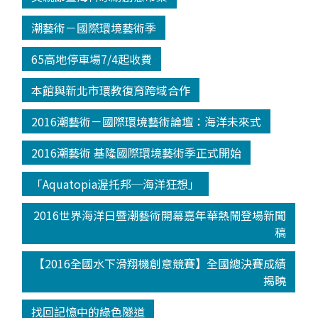
潮藝術－國際環境藝術季
65高地停車場7/4起收費
本館與新北市環教復育跨域合作
2016潮藝術－國際環境藝術論壇：海洋未來式
2016潮藝術 基隆國際環境藝術季正式開始
「Aquatopia渥托邦─海洋狂想」
2016世界海洋日暨潮藝術開幕嘉年華熱鬧登場新聞
稿
【2016全國水下滑翔機創意競賽】全國總決賽成績
揭曉
找回記憶中的綠色隧道