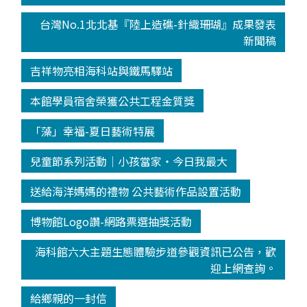
台灣No.1北北基『陸上造礁-針織珊瑚』成果發表
新聞稿
吉祥物亮相海科站與鐵馬驛站
本館學員宿舍榮獲公共工程金質獎
「藻」幸福-夏日藝術特展
兒童節系列活動│小孩當家‧今日我最大
送給海洋媽媽的禮物 公共藝術作品設置活動
博物館Logo讚-網路票選抽獎活動
海科館六大主題生態體驗步道參觀資訊已公告，歡
迎上網查詢。
給鄉親的一封信