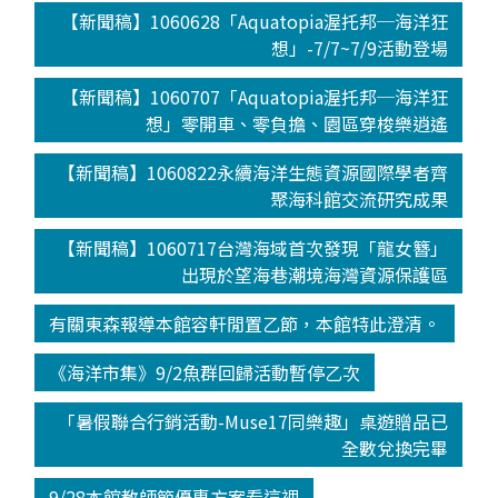
【新聞稿】1060628「Aquatopia渥托邦─海洋狂
想」-7/7~7/9活動登場
【新聞稿】1060707「Aquatopia渥托邦─海洋狂
想」零開車、零負擔、園區穿梭樂逍遙
【新聞稿】1060822永續海洋生態資源國際學者齊
聚海科館交流研究成果
【新聞稿】1060717台灣海域首次發現「龍女簪」
出現於望海巷潮境海灣資源保護區
有關東森報導本館容軒閒置乙節，本館特此澄清。
《海洋市集》9/2魚群回歸活動暫停乙次
「暑假聯合行銷活動-Muse17同樂趣」桌遊贈品已
全數兌換完畢
9/28本館教師節優惠方案看這裡