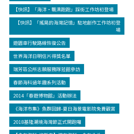
【快訊】「海洋‧飄漂跑跑」踩街工作坊初登場
【快訊】「搖晃的海灣記憶」駐地創作工作坊初登
場
遊園車行駛路線恢復公告
世界海洋日明信片得獎名單
瑞芳區公所志願服務隊蒞館參訪
春節海科過年趣系列活動
2014「春遊博物館」活動辦法
《海洋市集》魚群回歸-夏日海景電影院免費觀賞
2018基隆潮境海灣節正式開跑囉