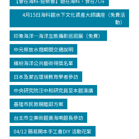
【會在海科-迎新春】遊在海科，食在八斗
4月15日海科館水下文化資產大師講座（免費活
動）
印象海洋─海洋生態攝影巡迴展（免費）
中元祭放水燈期間交通說明
繽紛海洋公共藝術得獎名單
日本及蒙古環境教育學者參訪
中央研究院汪中和研究員至本館演講
基隆市民敦親睦鄰方案
台北市立美術館黃海鳴館長參訪
04/12 簡易開本手工書DIY 活動花絮