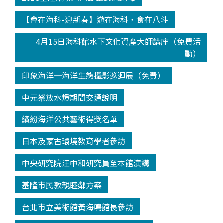
【會在海科-迎新春】遊在海科，食在八斗
4月15日海科館水下文化資產大師講座（免費活
動）
印象海洋─海洋生態攝影巡迴展（免費）
中元祭放水燈期間交通說明
繽紛海洋公共藝術得獎名單
日本及蒙古環境教育學者參訪
中央研究院汪中和研究員至本館演講
基隆市民敦親睦鄰方案
台北市立美術館黃海鳴館長參訪