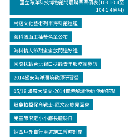
國立海洋科技博物館特展聯票票價表(103.10.4至
104.1.4適用)
村落文化藝術列車海科館巡迴
海科熱血王抽獎名單公布
海科情人節甜蜜蜜放閃送好禮
國際扶輪台北錫口扶輪青年服務團參訪
2014望安海洋環境教師研習營
05/18 海廢大調查-2014實境解謎活動 活動花絮
鱷魚拍檔保育戰士-厄文家族見面會
兒童節限定小小廳長體驗日
館區戶外自行車道施工暫時封閉