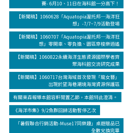
賽- 6月10、11日在海科館一分高下！
【新聞稿】1060628「Aquatopia渥托邦─海洋狂
想」-7/7~7/9活動登場
【新聞稿】1060707「Aquatopia渥托邦─海洋狂
想」零開車、零負擔、園區穿梭樂逍遙
【新聞稿】1060822永續海洋生態資源國際學者齊
聚海科館交流研究成果
【新聞稿】1060717台灣海域首次發現「龍女簪」
出現於望海巷潮境海灣資源保護區
有關東森報導本館容軒閒置乙節，本館特此澄清。
《海洋市集》9/2魚群回歸活動暫停乙次
「暑假聯合行銷活動-Muse17同樂趣」桌遊贈品已
全數兌換完畢