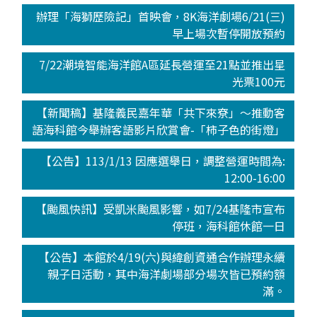
辦理「海獅歷險記」首映會，8K海洋劇場6/21(三)
早上場次暫停開放預約
7/22潮境智能海洋館A區延長營運至21點並推出星
光票100元
【新聞稿】基隆義民嘉年華「共下來尞」～推動客
語海科館今舉辦客語影片欣賞會-「柿子色的街燈」
【公告】113/1/13 因應選舉日，調整營運時間為:
12:00-16:00
【颱風快訊】受凱米颱風影響，如7/24基隆市宣布
停班，海科館休館一日
【公告】本館於4/19(六)與緯創資通合作辦理永續
親子日活動，其中海洋劇場部分場次皆已預約額
滿。