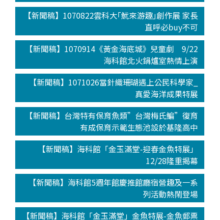
【新聞稿】1070822雲科大｢魷來游趣｣創作展 家長
直呼必buy不可
【新聞稿】1070914《黃金海底城》兒童劇 9/22
海科館北火鍋爐室熱情上演
【新聞稿】1071026當針織珊瑚遇上公民科學家_
真愛海洋成果特展
【新聞稿】台灣特有保育魚類”台灣梅氏鯿”復育
有成保育示範生態池設於基隆高中
【新聞稿】海科館「金玉滿堂-迎春金魚特展」
12/28隆重揭幕
【新聞稿】海科館5週年館慶推館廳宿營趣及一系
列活動熱鬧登場
【新聞稿】海科館「金玉滿堂」金魚特展-金魚郵票