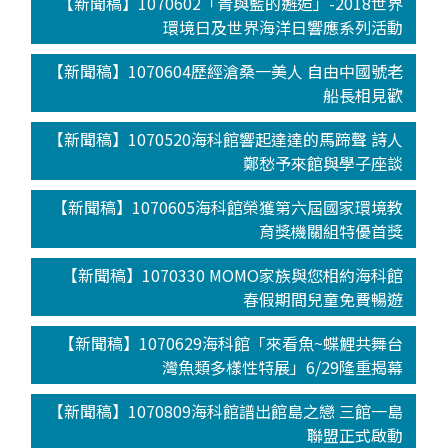
【新聞稿】1070602「青與藍的邂逅」-2018世界
環境日及世界海洋日響應系列活動
【新聞稿】1070604歷經滄桑一美人 自由中國號老
船長相見歡
【新聞稿】1070520海科館響起達達的馬蹄聲 詩人
鄭愁予來館與學子座談
【新聞稿】1070605海科館榮獲第六屆國家環境教
育獎機關組特優首獎
【新聞稿】1070330 MOMO家族與您相約海科館
春假期間兒童免費暢遊
【新聞稿】1070629海科館「來看魚~蝶鯉共舞台
灣魚類多樣性特展」6/29隆重揭幕
【新聞稿】1070809海科館譜出館島之戀 三館一島
聯盟正式啟動