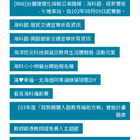
[R66]台鐵捷運化接駁公車路線：海科館 - 經新豐街
- 七堵車站，自102年08月09日起實施。
海科館-居民交通宣導折頁資訊
海科館-開館遊客交通宣導折頁資訊
海洋防災科技與減災教育生活體驗營-活動花絮
海科小小伸展台開始報名囉
藻♥幸福─北海道阿寒湖綠藻球瓶DIY
看見海科攝影賽
103年度「弱勢團體入館教育補助方案」實施計畫
簡章
教師節憑教師證免費入主題館