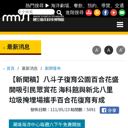
熱門搜尋 ►
海洋劇場
、
餐飲
、
預約
、
導覽
、
交通
進階搜尋
最新消息
:::
-
+
A
A
A
首頁
/
最新消息
/
新聞發布
:::
【新聞稿】八斗子復育公園百合花盛
開吸引民眾賞花 海科館與新北八里
垃圾掩埋場攜手百合花復育有成
發佈日期：111/05/23 點閱數：5091
潮境海洋中心每週六下午免費開放