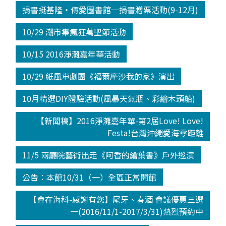
捐書挺基隆‧傳愛圖書館─捐書贈票活動(9-12月)
10/29 潮市集瘋狂萬聖節活動
10/15 2016淨灘嘉年華活動
10/29 紙風車劇團《福爾摩沙我的家》演出
10月精選DIY體驗活動(風暴天氣瓶、彩繪木頭船)
【新聞稿】2016淨灘嘉年華-第2屆Love! Love!
Festa!台灣沖繩愛海零距離
11/5 兩廳院藝術出走《阿香的繪葉書》戶外巡演
公告：本館10/31（一）全區正常開館
【會在海科-感謝有您】尾牙、春酒 會議優惠三選
一(2016/11/1-2017/3/31)熱烈預約中