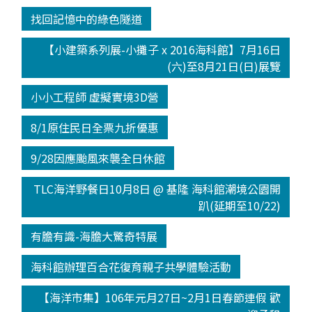
找回記憶中的綠色隧道
【小建築系列展-小攤子 x 2016海科館】7月16日
(六)至8月21日(日)展覽
小小工程師 虛擬實境3D營
8/1原住民日全票九折優惠
9/28因應颱風來襲全日休館
TLC海洋野餐日10月8日 @ 基隆 海科館潮境公園開
趴(延期至10/22)
有膽有識-海膽大驚奇特展
海科館辦理百合花復育親子共學體驗活動
【海洋市集】106年元月27日~2月1日春節連假 歡