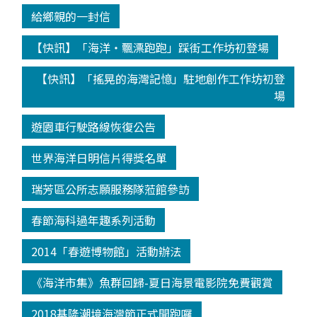
給鄉親的一封信
【快訊】「海洋‧飄漂跑跑」踩街工作坊初登場
【快訊】「搖晃的海灣記憶」駐地創作工作坊初登
場
遊園車行駛路線恢復公告
世界海洋日明信片得獎名單
瑞芳區公所志願服務隊蒞館參訪
春節海科過年趣系列活動
2014「春遊博物館」活動辦法
《海洋市集》魚群回歸-夏日海景電影院免費觀賞
2018基隆潮境海灣節正式開跑囉