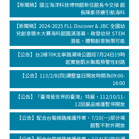
【新聞稿】國立海洋科技博物館新任館長今交接 館
長陳素芬續引航海科
【新聞稿】2024-2025 FLL Discover & JBC 全國幼
兒創意積木大賽海科館圓滿落幕，啟發幼兒 STEM
潛能，體驗創意無限可能
【公告】台2線70K北寧路潮境公園段7月24日19時
起實施凱米颱風預警性封路
【公告】113/2/8(四)調整當日開放時間為09:00-
16:00
【公告】「臺灣是世界的臺灣」特展，112/10/11-
12因展品維護暫停開放
【公告】配合台電線路維護作業，7/10(一)部分場
館暫不對外開放
【公告】配合台電線路維護作業，7/14(五)當日潮