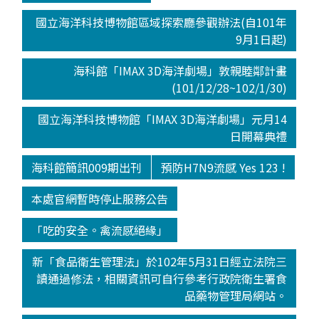
國立海洋科技博物館區域探索廳參觀辦法(自101年
9月1日起)
海科館「IMAX 3D海洋劇場」敦親睦鄰計畫
(101/12/28~102/1/30)
國立海洋科技博物館「IMAX 3D海洋劇場」元月14
日開幕典禮
海科館簡訊009期出刊
預防H7N9流感 Yes 123 !
本處官網暫時停止服務公告
「吃的安全。禽流感絕緣」
新「食品衛生管理法」於102年5月31日經立法院三
讀通過修法，相關資訊可自行參考行政院衛生署食
品藥物管理局網站。