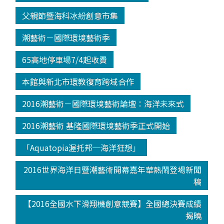
父親節暨海科冰紛創意市集
潮藝術－國際環境藝術季
65高地停車場7/4起收費
本館與新北市環教復育跨域合作
2016潮藝術－國際環境藝術論壇：海洋未來式
2016潮藝術 基隆國際環境藝術季正式開始
「Aquatopia渥托邦─海洋狂想」
2016世界海洋日暨潮藝術開幕嘉年華熱鬧登場新聞
稿
【2016全國水下滑翔機創意競賽】全國總決賽成績
揭曉