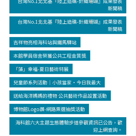
台灣No.1北北基『陸上造礁-針織珊瑚』成果發表
新聞稿
台灣No.1北北基『陸上造礁-針織珊瑚』成果發表
新聞稿
吉祥物亮相海科站與鐵馬驛站
本館學員宿舍榮獲公共工程金質獎
「藻」幸福-夏日藝術特展
兒童節系列活動│小孩當家‧今日我最大
送給海洋媽媽的禮物 公共藝術作品設置活動
博物館Logo讚-網路票選抽獎活動
海科館六大主題生態體驗步道參觀資訊已公告，歡
迎上網查詢。