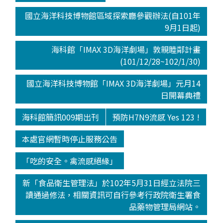
國立海洋科技博物館區域探索廳參觀辦法(自101年
9月1日起)
海科館「IMAX 3D海洋劇場」敦親睦鄰計畫
(101/12/28~102/1/30)
國立海洋科技博物館「IMAX 3D海洋劇場」元月14
日開幕典禮
海科館簡訊009期出刊
預防H7N9流感 Yes 123 !
本處官網暫時停止服務公告
「吃的安全。禽流感絕緣」
新「食品衛生管理法」於102年5月31日經立法院三
讀通過修法，相關資訊可自行參考行政院衛生署食
品藥物管理局網站。