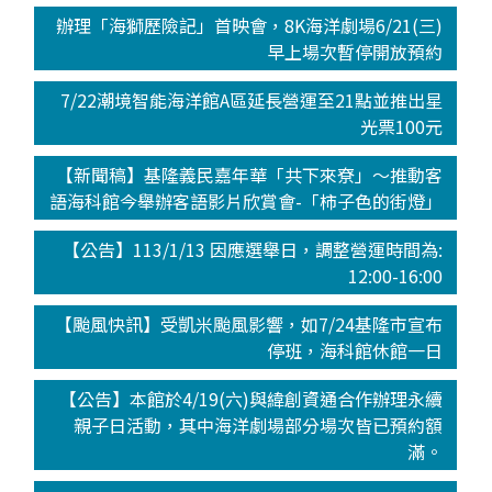
辦理「海獅歷險記」首映會，8K海洋劇場6/21(三)
早上場次暫停開放預約
7/22潮境智能海洋館A區延長營運至21點並推出星
光票100元
【新聞稿】基隆義民嘉年華「共下來尞」～推動客
語海科館今舉辦客語影片欣賞會-「柿子色的街燈」
【公告】113/1/13 因應選舉日，調整營運時間為:
12:00-16:00
【颱風快訊】受凱米颱風影響，如7/24基隆市宣布
停班，海科館休館一日
【公告】本館於4/19(六)與緯創資通合作辦理永續
親子日活動，其中海洋劇場部分場次皆已預約額
滿。