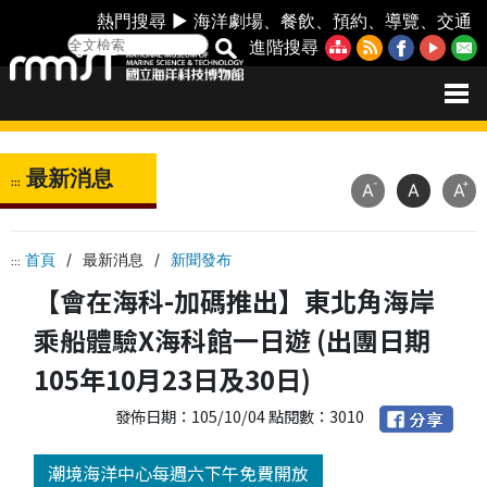
熱門搜尋 ►
海洋劇場
、
餐飲
、
預約
、
導覽
、
交通
進階搜尋
最新消息
:::
-
+
A
A
A
首頁
/
最新消息
/
新聞發布
:::
【會在海科-加碼推出】東北角海岸
乘船體驗X海科館一日遊 (出團日期
105年10月23日及30日)
發佈日期：105/10/04 點閱數：3010
潮境海洋中心每週六下午免費開放