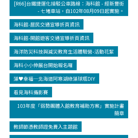
[R66]台鐵捷運化接駁公車路線：海科館 - 經新豐街
- 七堵車站，自102年08月09日起實施。
海科館-居民交通宣導折頁資訊
海科館-開館遊客交通宣導折頁資訊
海洋防災科技與減災教育生活體驗營-活動花絮
海科小小伸展台開始報名囉
藻♥幸福─北海道阿寒湖綠藻球瓶DIY
看見海科攝影賽
103年度「弱勢團體入館教育補助方案」實施計畫
簡章
教師節憑教師證免費入主題館