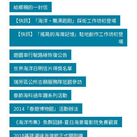
給鄉親的一封信
【快訊】「海洋‧飄漂跑跑」踩街工作坊初登場
【快訊】「搖晃的海灣記憶」駐地創作工作坊初登
場
遊園車行駛路線恢復公告
世界海洋日明信片得獎名單
瑞芳區公所志願服務隊蒞館參訪
春節海科過年趣系列活動
2014「春遊博物館」活動辦法
《海洋市集》魚群回歸-夏日海景電影院免費觀賞
2018基隆潮境海灣節正式開跑囉