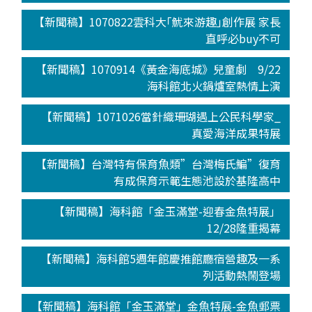
【新聞稿】1070822雲科大｢魷來游趣｣創作展 家長
直呼必buy不可
【新聞稿】1070914《黃金海底城》兒童劇 9/22
海科館北火鍋爐室熱情上演
【新聞稿】1071026當針織珊瑚遇上公民科學家_
真愛海洋成果特展
【新聞稿】台灣特有保育魚類”台灣梅氏鯿”復育
有成保育示範生態池設於基隆高中
【新聞稿】海科館「金玉滿堂-迎春金魚特展」
12/28隆重揭幕
【新聞稿】海科館5週年館慶推館廳宿營趣及一系
列活動熱鬧登場
【新聞稿】海科館「金玉滿堂」金魚特展-金魚郵票