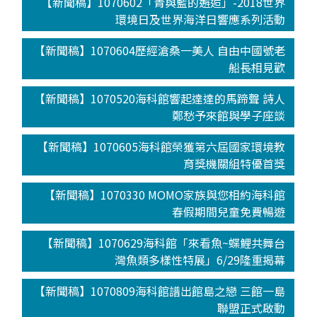
【新聞稿】1070602「青與藍的邂逅」-2018世界
環境日及世界海洋日響應系列活動
【新聞稿】1070604歷經滄桑一美人 自由中國號老
船長相見歡
【新聞稿】1070520海科館響起達達的馬蹄聲 詩人
鄭愁予來館與學子座談
【新聞稿】1070605海科館榮獲第六屆國家環境教
育獎機關組特優首獎
【新聞稿】1070330 MOMO家族與您相約海科館
春假期間兒童免費暢遊
【新聞稿】1070629海科館「來看魚~蝶鯉共舞台
灣魚類多樣性特展」6/29隆重揭幕
【新聞稿】1070809海科館譜出館島之戀 三館一島
聯盟正式啟動