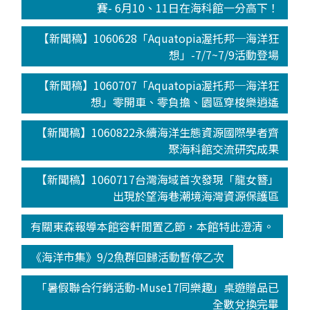
賽- 6月10、11日在海科館一分高下！
【新聞稿】1060628「Aquatopia渥托邦─海洋狂
想」-7/7~7/9活動登場
【新聞稿】1060707「Aquatopia渥托邦─海洋狂
想」零開車、零負擔、園區穿梭樂逍遙
【新聞稿】1060822永續海洋生態資源國際學者齊
聚海科館交流研究成果
【新聞稿】1060717台灣海域首次發現「龍女簪」
出現於望海巷潮境海灣資源保護區
有關東森報導本館容軒閒置乙節，本館特此澄清。
《海洋市集》9/2魚群回歸活動暫停乙次
「暑假聯合行銷活動-Muse17同樂趣」桌遊贈品已
全數兌換完畢