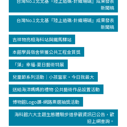
台灣No.1北北基『陸上造礁-針織珊瑚』成果發表
新聞稿
台灣No.1北北基『陸上造礁-針織珊瑚』成果發表
新聞稿
吉祥物亮相海科站與鐵馬驛站
本館學員宿舍榮獲公共工程金質獎
「藻」幸福-夏日藝術特展
兒童節系列活動│小孩當家‧今日我最大
送給海洋媽媽的禮物 公共藝術作品設置活動
博物館Logo讚-網路票選抽獎活動
海科館六大主題生態體驗步道參觀資訊已公告，歡
迎上網查詢。