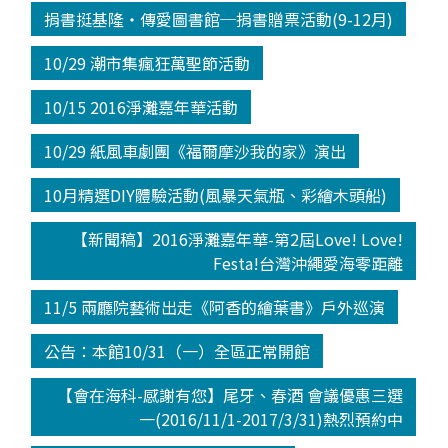
捐書挺基隆‧傳愛圖書館─捐書贈票活動(9-12月)
10/29 潮市集瘋狂萬聖節活動
10/15 2016淨灘嘉年華活動
10/29 紙風車劇團《福爾摩沙我的家》演出
10月精選DIY體驗活動(風暴天氣瓶、彩繪木頭船)
【新聞稿】2016淨灘嘉年華-第2屆Love! Love!
Festa!台灣沖繩愛海零距離
11/5 兩廳院藝術出走《阿香的繪葉書》戶外巡演
公告：本館10/31（一）全區正常開館
【會在海科-感謝有您】尾牙、春酒 會議優惠三選
一(2016/11/1-2017/3/31)熱烈預約中