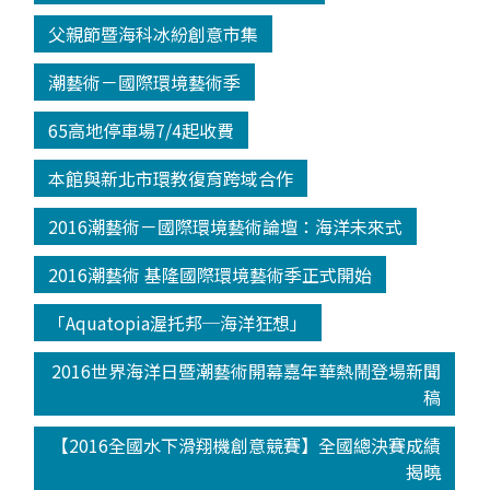
父親節暨海科冰紛創意市集
潮藝術－國際環境藝術季
65高地停車場7/4起收費
本館與新北市環教復育跨域合作
2016潮藝術－國際環境藝術論壇：海洋未來式
2016潮藝術 基隆國際環境藝術季正式開始
「Aquatopia渥托邦─海洋狂想」
2016世界海洋日暨潮藝術開幕嘉年華熱鬧登場新聞
稿
【2016全國水下滑翔機創意競賽】全國總決賽成績
揭曉