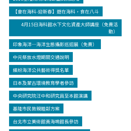
【會在海科-迎新春】遊在海科，食在八斗
4月15日海科館水下文化資產大師講座（免費活
動）
印象海洋─海洋生態攝影巡迴展（免費）
中元祭放水燈期間交通說明
繽紛海洋公共藝術得獎名單
日本及蒙古環境教育學者參訪
中央研究院汪中和研究員至本館演講
基隆市民敦親睦鄰方案
台北市立美術館黃海鳴館長參訪