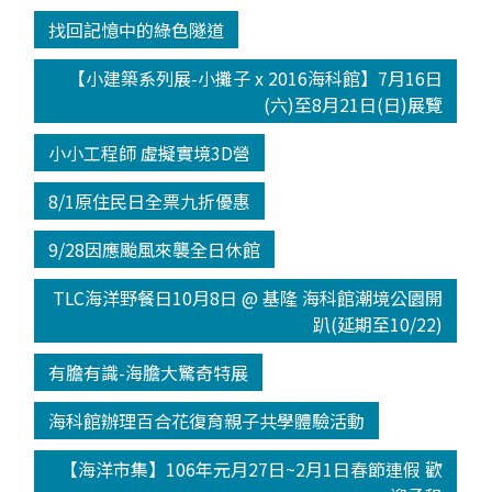
找回記憶中的綠色隧道
【小建築系列展-小攤子 x 2016海科館】7月16日
(六)至8月21日(日)展覽
小小工程師 虛擬實境3D營
8/1原住民日全票九折優惠
9/28因應颱風來襲全日休館
TLC海洋野餐日10月8日 @ 基隆 海科館潮境公園開
趴(延期至10/22)
有膽有識-海膽大驚奇特展
海科館辦理百合花復育親子共學體驗活動
【海洋市集】106年元月27日~2月1日春節連假 歡