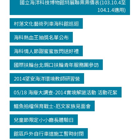
國立海洋科技博物館特展聯票票價表(103.10.4至
104.1.4適用)
村落文化藝術列車海科館巡迴
海科熱血王抽獎名單公布
海科情人節甜蜜蜜放閃送好禮
國際扶輪台北錫口扶輪青年服務團參訪
2014望安海洋環境教師研習營
05/18 海廢大調查-2014實境解謎活動 活動花絮
鱷魚拍檔保育戰士-厄文家族見面會
兒童節限定小小廳長體驗日
館區戶外自行車道施工暫時封閉