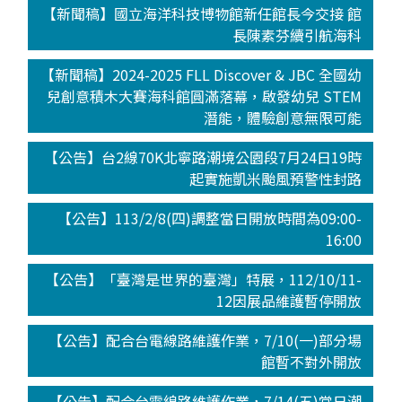
【新聞稿】國立海洋科技博物館新任館長今交接 館
長陳素芬續引航海科
【新聞稿】2024-2025 FLL Discover & JBC 全國幼
兒創意積木大賽海科館圓滿落幕，啟發幼兒 STEM
潛能，體驗創意無限可能
【公告】台2線70K北寧路潮境公園段7月24日19時
起實施凱米颱風預警性封路
【公告】113/2/8(四)調整當日開放時間為09:00-
16:00
【公告】「臺灣是世界的臺灣」特展，112/10/11-
12因展品維護暫停開放
【公告】配合台電線路維護作業，7/10(一)部分場
館暫不對外開放
【公告】配合台電線路維護作業，7/14(五)當日潮