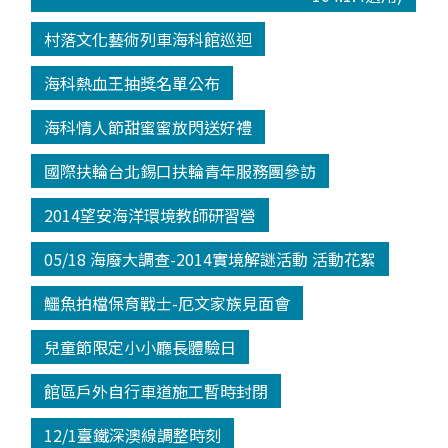
村落文化藝術列車海科館巡迴
海科熱血王抽獎名單公布
海科情人節甜蜜蜜放閃送好禮
國際扶輪台北錫口扶輪青年服務團參訪
2014望安海洋環境教師研習營
05/18 海廢大調查-2014實境解謎活動 活動花絮
鱷魚拍檔保育戰士-厄文家族見面會
兒童節限定小小廳長體驗日
館區戶外自行車道施工暫時封閉
12/1臺鐵深澳線調整時刻