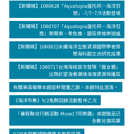
【新聞稿】1060628「Aquatopia渥托邦─海洋狂
想」-7/7~7/9活動登場
【新聞稿】1060707「Aquatopia渥托邦─海洋狂
想」零開車、零負擔、園區穿梭樂逍遙
【新聞稿】1060822永續海洋生態資源國際學者齊
聚海科館交流研究成果
【新聞稿】1060717台灣海域首次發現「龍女簪」
出現於望海巷潮境海灣資源保護區
有關東森報導本館容軒閒置乙節，本館特此澄清。
《海洋市集》9/2魚群回歸活動暫停乙次
「暑假聯合行銷活動-Muse17同樂趣」桌遊贈品已
全數兌換完畢
9/28本館教師節優惠方案看這裡