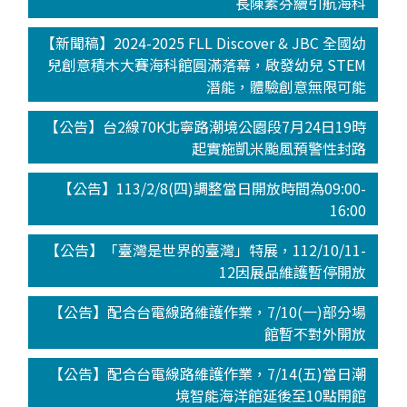
長陳素芬續引航海科
【新聞稿】2024-2025 FLL Discover & JBC 全國幼
兒創意積木大賽海科館圓滿落幕，啟發幼兒 STEM
潛能，體驗創意無限可能
【公告】台2線70K北寧路潮境公園段7月24日19時
起實施凱米颱風預警性封路
【公告】113/2/8(四)調整當日開放時間為09:00-
16:00
【公告】「臺灣是世界的臺灣」特展，112/10/11-
12因展品維護暫停開放
【公告】配合台電線路維護作業，7/10(一)部分場
館暫不對外開放
【公告】配合台電線路維護作業，7/14(五)當日潮
境智能海洋館延後至10點開館