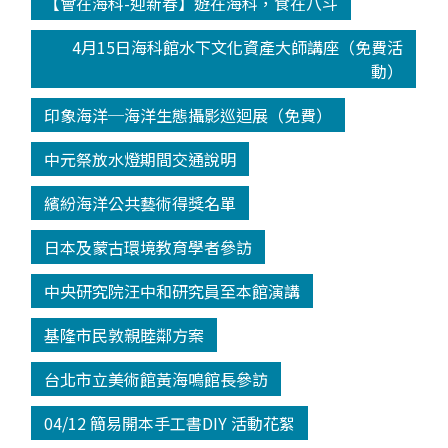
【會在海科-迎新春】遊在海科，食在八斗
4月15日海科館水下文化資產大師講座（免費活
動）
印象海洋─海洋生態攝影巡迴展（免費）
中元祭放水燈期間交通說明
繽紛海洋公共藝術得獎名單
日本及蒙古環境教育學者參訪
中央研究院汪中和研究員至本館演講
基隆市民敦親睦鄰方案
台北市立美術館黃海鳴館長參訪
04/12 簡易開本手工書DIY 活動花絮