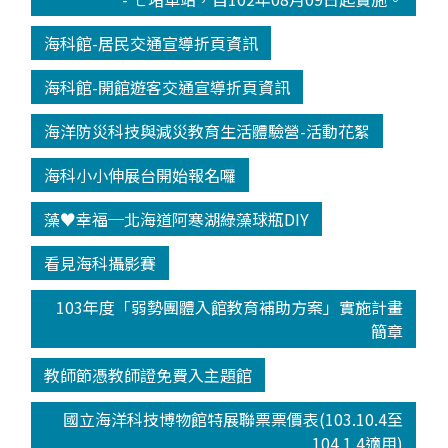
海科館-居民交通宣導折頁資訊
海科館-開館遊客交通宣導折頁資訊
海洋防災科技與減災教育生活體驗營-活動花絮
海科小小伸展台開始報名囉
藻♥幸福─北海道阿寒湖綠藻球瓶DIY
看見海科攝影賽
103年度「弱勢團體入館教育補助方案」實施計畫
簡章
教師節憑教師證免費入主題館
國立海洋科技博物館特展聯票票價表(103.10.4至
104.1.4適用)