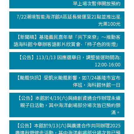
早上場次暫停開放預約
7/22潮境智能海洋館A區延長營運至21點並推出星
光票100元
【新聞稿】基隆義民嘉年華「共下來尞」～推動客
語海科館今舉辦客語影片欣賞會-「柿子色的街燈」
【公告】113/1/13 因應選舉日，調整營運時間為:
12:00-16:00
【颱風快訊】受凱米颱風影響，如7/24基隆市宣布
停班，海科館休館一日
【公告】本館於4/19(六)與緯創資通合作辦理永續
親子日活動，其中海洋劇場部分場次皆已預約額
滿。
【公告】本館於9/13(六)與廣達合作共同辦理2025
廣達秋遊健走活動，其中海洋劇場部分場次皆已預