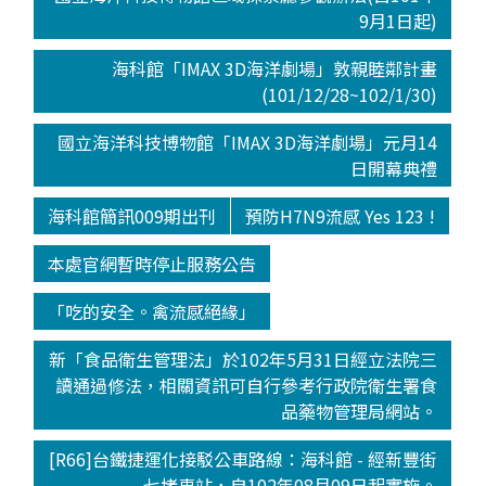
9月1日起)
海科館「IMAX 3D海洋劇場」敦親睦鄰計畫
(101/12/28~102/1/30)
國立海洋科技博物館「IMAX 3D海洋劇場」元月14
日開幕典禮
海科館簡訊009期出刊
預防H7N9流感 Yes 123 !
本處官網暫時停止服務公告
「吃的安全。禽流感絕緣」
新「食品衛生管理法」於102年5月31日經立法院三
讀通過修法，相關資訊可自行參考行政院衛生署食
品藥物管理局網站。
[R66]台鐵捷運化接駁公車路線：海科館 - 經新豐街
- 七堵車站，自102年08月09日起實施。