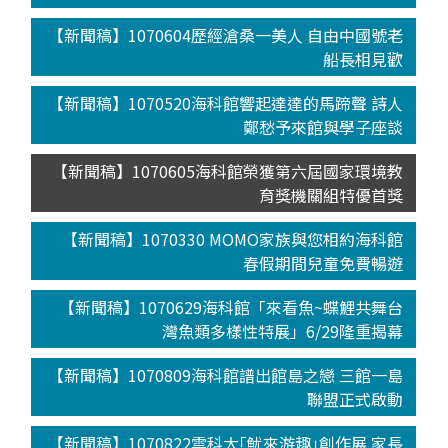
【新聞稿】1070604歷經滄桑一美人 自由中國號老
船長相見歡
【新聞稿】1070520海科館響起達達的馬蹄聲 詩人
鄭愁予來館與學子座談
【新聞稿】1070605海科館榮獲第六屆國家環境教
育獎機關組特優首獎
【新聞稿】1070330 MOMO家族與您相約海科館
春假期間兒童免費暢遊
【新聞稿】1070629海科館「來看魚~蝶鯉共舞台
灣魚類多樣性特展」6/29隆重揭幕
【新聞稿】1070809海科館譜出館島之戀 三館一島
聯盟正式啟動
【新聞稿】1070822雲科大｢魷來游趣｣創作展 家長