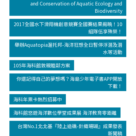
and Conservation of Aquatic Ecology and
Biodiversity
2017全國水下滑翔機創意競賽全國賽結果揭曉！10
組隊伍享殊榮！
舉辦Aquatopia渥托邦-海洋狂想全日暫停浮潛及潛
水等活動
105年海科館敦親睦鄰方案
你還記得自己的夢想嗎？海島少年電子書APP開放
下載！
海科年票卡熱烈招募中
海科館悠遊海洋數位學堂成果展 海洋教育零距離
台灣No.1北北基『陸上造礁-針織珊瑚』成果發表
新聞稿