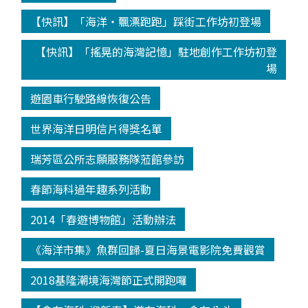
【快訊】「海洋‧飄漂跑跑」踩街工作坊初登場
【快訊】「搖晃的海灣記憶」駐地創作工作坊初登
場
遊園車行駛路線恢復公告
世界海洋日明信片得獎名單
瑞芳區公所志願服務隊蒞館參訪
春節海科過年趣系列活動
2014「春遊博物館」活動辦法
《海洋市集》魚群回歸-夏日海景電影院免費觀賞
2018基隆潮境海灣節正式開跑囉