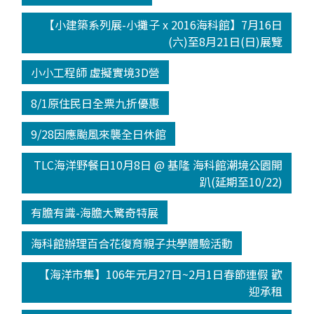
【小建築系列展-小攤子 x 2016海科館】7月16日
(六)至8月21日(日)展覽
小小工程師 虛擬實境3D營
8/1原住民日全票九折優惠
9/28因應颱風來襲全日休館
TLC海洋野餐日10月8日 @ 基隆 海科館潮境公園開
趴(延期至10/22)
有膽有識-海膽大驚奇特展
海科館辦理百合花復育親子共學體驗活動
【海洋市集】106年元月27日~2月1日春節連假 歡
迎承租