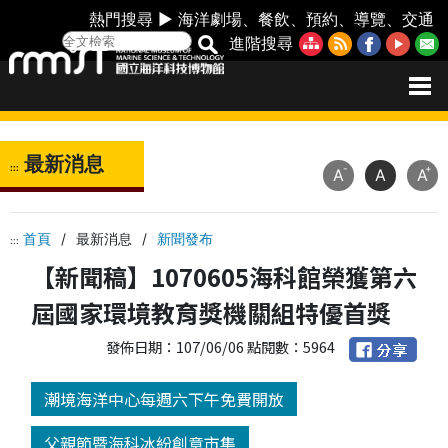
熱門搜尋 ►
海洋劇場
、
餐飲
、
預約
、
導覽
、
交通
進階搜尋
最新消息
:::
-
+
A
A
A
首頁
/
最新消息
/
新聞發布
:::
【新聞稿】1070605海科館榮獲第六
屆國家環境教育獎機關組特優首獎
發佈日期：107/06/06 點閱數：5964
潮境海洋中心每週六下午免費開放
父親節暨海科冰紛創意市集