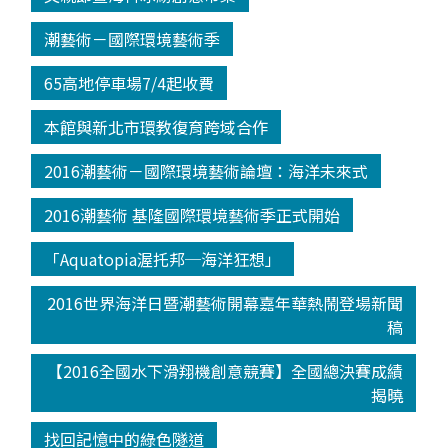
潮藝術－國際環境藝術季
65高地停車場7/4起收費
本館與新北市環教復育跨域合作
2016潮藝術－國際環境藝術論壇：海洋未來式
2016潮藝術 基隆國際環境藝術季正式開始
「Aquatopia渥托邦─海洋狂想」
2016世界海洋日暨潮藝術開幕嘉年華熱鬧登場新聞
稿
【2016全國水下滑翔機創意競賽】全國總決賽成績
揭曉
找回記憶中的綠色隧道