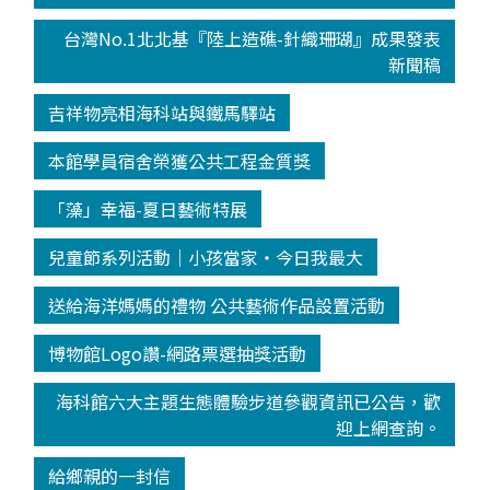
台灣No.1北北基『陸上造礁-針織珊瑚』成果發表
新聞稿
吉祥物亮相海科站與鐵馬驛站
本館學員宿舍榮獲公共工程金質獎
「藻」幸福-夏日藝術特展
兒童節系列活動│小孩當家‧今日我最大
送給海洋媽媽的禮物 公共藝術作品設置活動
博物館Logo讚-網路票選抽獎活動
海科館六大主題生態體驗步道參觀資訊已公告，歡
迎上網查詢。
給鄉親的一封信