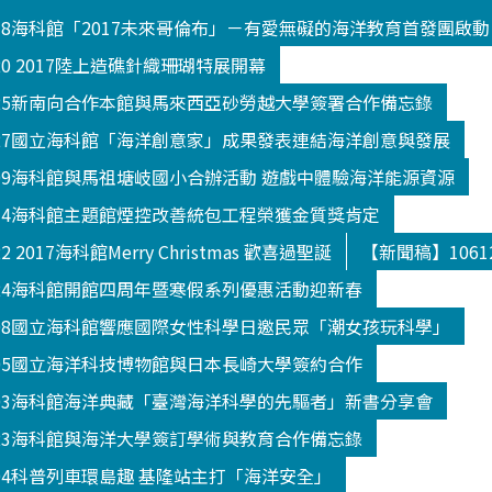
018海科館「2017未來哥倫布」－有愛無礙的海洋教育首發團啟動
20 2017陸上造礁針織珊瑚特展開幕
025新南向合作本館與馬來西亞砂勞越大學簽署合作備忘錄
027國立海科館「海洋創意家」成果發表連結海洋創意與發展
109海科館與馬祖塘岐國小合辦活動 遊戲中體驗海洋能源資源
114海科館主題館煙控改善統包工程榮獲金質獎肯定
 2017海科館Merry Christmas 歡喜過聖誕
【新聞稿】106
124海科館開館四周年暨寒假系列優惠活動迎新春
208國立海科館響應國際女性科學日邀民眾「潮女孩玩科學」
305國立海洋科技博物館與日本長崎大學簽約合作
303海科館海洋典藏「臺灣海洋科學的先驅者」新書分享會
523海科館與海洋大學簽訂學術與教育合作備忘錄
504科普列車環島趣 基隆站主打「海洋安全」