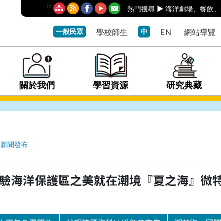
:::
熱門搜尋 ►
海洋劇場
、
餐飲
、
一般民眾
學校師生
中
EN
網站導覽
關於我們
學習資源
研究典藏
新聞發布
驗海洋保護區之美就在潮境『夏之海』微