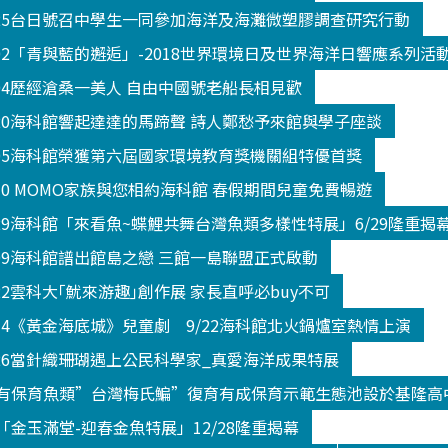
325台日號召中學生一同參加海洋及海灘微塑膠調查研究行動
602「青與藍的邂逅」-2018世界環境日及世界海洋日響應系列活
604歷經滄桑一美人 自由中國號老船長相見歡
520海科館響起達達的馬蹄聲 詩人鄭愁予來館與學子座談
605海科館榮獲第六屆國家環境教育獎機關組特優首獎
330 MOMO家族與您相約海科館 春假期間兒童免費暢遊
629海科館「來看魚~蝶鯉共舞台灣魚類多樣性特展」6/29隆重揭
809海科館譜出館島之戀 三館一島聯盟正式啟動
22雲科大｢魷來游趣｣創作展 家長直呼必buy不可
914《黃金海底城》兒童劇 9/22海科館北火鍋爐室熱情上演
026當針織珊瑚遇上公民科學家_真愛海洋成果特展
有保育魚類”台灣梅氏鯿”復育有成保育示範生態池設於基隆高
金玉滿堂-迎春金魚特展」12/28隆重揭幕