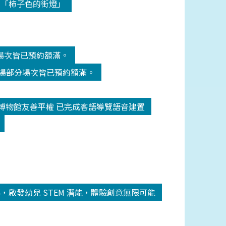
-「柿子色的街燈」
分場次皆已預約額滿。
劇場部分場次皆已預約額滿。
博物館友善平權 已完成客語導覽語音建置
圓滿落幕，啟發幼兒 STEM 潛能，體驗創意無限可能