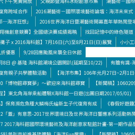
六下午免費開放
父親節暨海科冰紛創意市集
潮藝術－國
復育跨域合作
2016潮藝術－國際環境藝術論壇：海洋未來式
渥托邦─海洋狂想」
2016世界海洋日暨潮藝術開幕嘉年華熱鬧登
下滑翔機創意競賽】全國總決賽成績揭曉
找回記憶中的綠色隧道
子 x 2016海科館】7月16日(六)至8月21日(日)展覽
小小工
九折優惠
9/28因應颱風來襲全日休館
月8日 @ 基隆 海科館潮境公園開趴(延期至10/22)
有膽有識-
復育親子共學體驗活動
【海洋市集】106年元月27日~2月1
120「博物館尋寶夢」～歡迎來海科館尋寶
【新聞稿】1060
】東北角海岸乘船體驗X海科館一日遊(出團日期2017/05/01)
【新聞稿】保育瀕危魚種大鱗梅氏鳊新生子代復育有成
《春假好遊趣
722「蓋」有意思-2017世界環境日及世界海洋日響應系列活動熱
627 2017海科館國際環境藝術及海洋創意家駐館計畫-第一期作品
505科普列車前進基隆體驗「海洋Fun學趣」
【新聞稿】1060