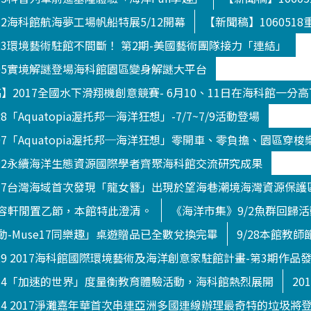
512海科館航海夢工場帆船特展5/12開幕
【新聞稿】10605
823環境藝術駐館不間斷！ 第2期-美國藝術團隊接力「連結」
705實境解謎登場海科館園區變身解謎大平台
新聞稿】2017全國水下滑翔機創意競賽- 6月10、11日在海科館一分
8「Aquatopia渥托邦─海洋狂想」-7/7~7/9活動登場
707「Aquatopia渥托邦─海洋狂想」零開車、零負擔、園區穿梭
822永續海洋生態資源國際學者齊聚海科館交流研究成果
0717台灣海域首次發現「龍女簪」出現於望海巷潮境海灣資源保護
容軒閒置乙節，本館特此澄清。
《海洋市集》9/2魚群回歸
-Muse17同樂趣」桌遊贈品已全數兌換完畢
9/28本館教
929 2017海科館國際環境藝術及海洋創意家駐館計畫-第3期作品
914「加速的世界」度量衡教育體驗活動，海科館熱烈展開
20
014 2017淨灘嘉年華首次串連亞洲多國連線辦理最奇特的垃圾將