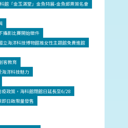
科館「金玉滿堂」金魚特展-金魚郵票簽名會
與
y水下攝影比賽開始徵件
國立海洋科技博物館推女性主題館免費進館
創客教育
受海洋科技魅力
疫政策，海科館閉館日延長至6/28
票即日啟限量發售