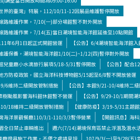
(四)調整當日開放時間為09:00-16:00
界的臺灣」特展，112/10/11-12因展品維護暫停開放
路維護作業，7/10(一)部分場館暫不對外開放
路維護作業，7/14(五)當日潮境智能海洋館延後至10點開館
11年6月1日起正式開館營運
【公告】6/4潮境智能海洋館
護保養，潮境智能海洋館1/10(二)~1/12(四)暫停對外開放
兒童廳小水滴旅行展項5/18-5/31暫停開放
【公告】配合12
方防疫政策，國立海洋科技博物館5/15起至6/8暫不開放營運
4-9/6維持二級開放管制措施
【公告】本館9/21-10/4維持
日)燦樹颱風影響海科館休館暫不營運
【公告】9/29-10/1期
-10/18維持二級開放管制措施
【健康防疫】3/19-5/31主題
洋景觀餐廳110/3/1-110/3/3暫停營業
【開館訊息】海科館
境公園全日禁止車輛進出
週六(7/14)潮境保育區禁止浮潛及潛水
館水產廳燈具施工作業，不便之處請見諒
107/9/3(一)至9/28