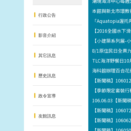
潮境海洋中心每週
本館與新北市環教
行政公告
「Aquatopia
【2016全國水
影音介紹
【小建築系列展-小攤
8/1原住民日全票
其它訊息
TLC海洋野餐日10
海科館辦理百合花
歷史訊息
【新聞稿】1060
【季節限定套裝行程
政令宣導
106.06.03
【新聞稿】1060
友館訊息
【新聞稿】1060
【新聞稿】1060