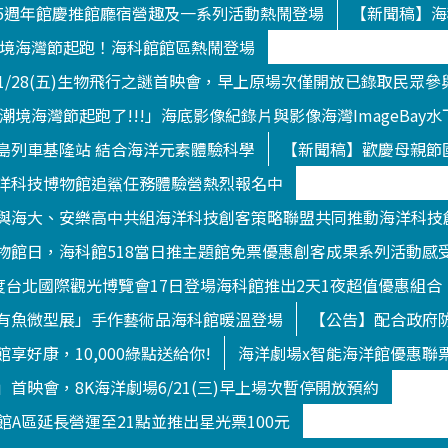
5週年館慶推館廳宿營趣及一系列活動熱鬧登場
【新聞稿】海
9潮境海灣節起跑！海科館館區熱鬧登場
/1/28(五)生物飛行之謎首映會，早上原場次僅開放已錄取民眾參
9潮境海灣節起跑了!!!」海底影像紀錄片與影像海灣ImageBa
島列車基隆站 結合海洋元素體驗科學
【新聞稿】歡慶母親節
洋科技博物館追鯊任務體驗營熱烈報名中
與海大、安樂高中共組海洋科技創客策略聯盟共同推動海洋科技
物館日，海科館518當日推主題館免票優惠創客成果系列活動感
年度台北國際觀光博覽會17日登場海科館推出2天1夜超值優惠組合
有魚微型展」手作藝術品海科館暖溫登場
【公告】配合政府防
享好康，10,000綠點送給你!
海洋劇場x智能海洋館優惠聯
首映會，8K海洋劇場6/21(三)早上場次暫停開放預約
洋館A區延長營運至21點並推出星光票100元