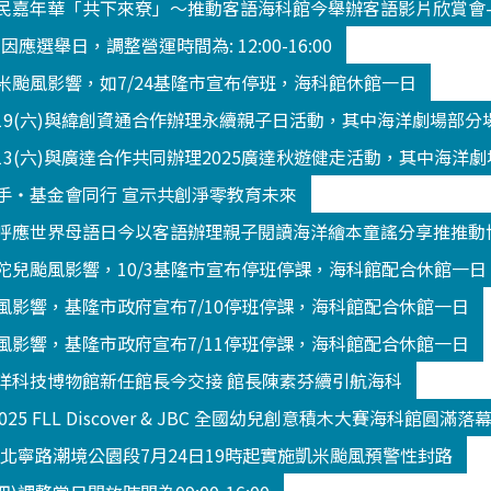
民嘉年華「共下來尞」～推動客語海科館今舉辦客語影片欣賞會
3 因應選舉日，調整營運時間為: 12:00-16:00
米颱風影響，如7/24基隆市宣布停班，海科館休館一日
/19(六)與緯創資通合作辦理永續親子日活動，其中海洋劇場部
13(六)與廣達合作共同辦理2025廣達秋遊健走活動，其中海洋
手‧基金會同行 宣示共創淨零教育未來
呼應世界母語日今以客語辦理親子閱讀海洋繪本童謠分享推推動
陀兒颱風影響，10/3基隆市宣布停班停課，海科館配合休館一日
風影響，基隆市政府宣布7/10停班停課，海科館配合休館一日
風影響，基隆市政府宣布7/11停班停課，海科館配合休館一日
洋科技博物館新任館長今交接 館長陳素芬續引航海科
2025 FLL Discover & JBC 全國幼兒創意積木大賽海科館
K北寧路潮境公園段7月24日19時起實施凱米颱風預警性封路