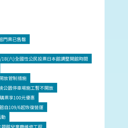
入館門票已售罄
/18(六)全國性公民投票日本館調整開館時間
二級開放管制措施
間潮境公園停車場施工暫不開放
館購票享100元優惠
自109/6起恢復營運
活動
(五)主題館兒童廳維修工程