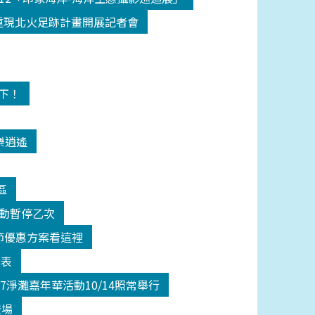
18重現北火足跡計畫開展記者會
高下！
樂逍遙
區
活動暫停乙次
師節優惠方案看這裡
發表
17淨灘嘉年華活動10/14照常舉行
登場