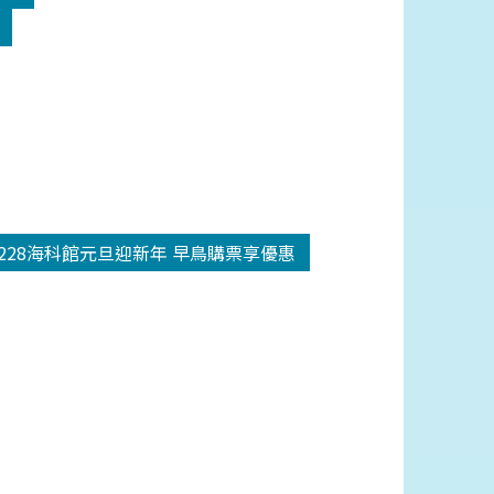
1228海科館元旦迎新年 早鳥購票享優惠