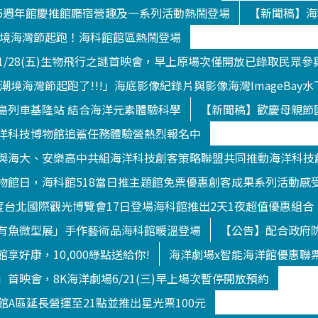
5週年館慶推館廳宿營趣及一系列活動熱鬧登場
【新聞稿】海
9潮境海灣節起跑！海科館館區熱鬧登場
/1/28(五)生物飛行之謎首映會，早上原場次僅開放已錄取民眾參
9潮境海灣節起跑了!!!」海底影像紀錄片與影像海灣ImageBa
島列車基隆站 結合海洋元素體驗科學
【新聞稿】歡慶母親節
洋科技博物館追鯊任務體驗營熱烈報名中
與海大、安樂高中共組海洋科技創客策略聯盟共同推動海洋科技
物館日，海科館518當日推主題館免票優惠創客成果系列活動感
年度台北國際觀光博覽會17日登場海科館推出2天1夜超值優惠組合
有魚微型展」手作藝術品海科館暖溫登場
【公告】配合政府防
享好康，10,000綠點送給你!
海洋劇場x智能海洋館優惠聯
首映會，8K海洋劇場6/21(三)早上場次暫停開放預約
洋館A區延長營運至21點並推出星光票100元