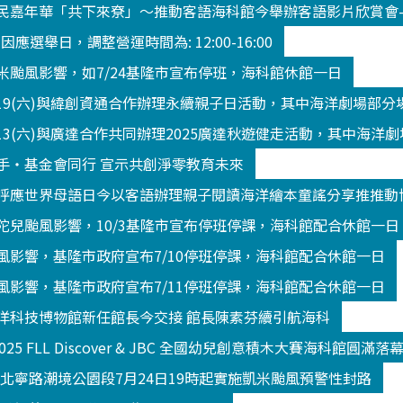
民嘉年華「共下來尞」～推動客語海科館今舉辦客語影片欣賞會
3 因應選舉日，調整營運時間為: 12:00-16:00
米颱風影響，如7/24基隆市宣布停班，海科館休館一日
/19(六)與緯創資通合作辦理永續親子日活動，其中海洋劇場部
13(六)與廣達合作共同辦理2025廣達秋遊健走活動，其中海洋
手‧基金會同行 宣示共創淨零教育未來
呼應世界母語日今以客語辦理親子閱讀海洋繪本童謠分享推推動
陀兒颱風影響，10/3基隆市宣布停班停課，海科館配合休館一日
風影響，基隆市政府宣布7/10停班停課，海科館配合休館一日
風影響，基隆市政府宣布7/11停班停課，海科館配合休館一日
洋科技博物館新任館長今交接 館長陳素芬續引航海科
2025 FLL Discover & JBC 全國幼兒創意積木大賽海科館
K北寧路潮境公園段7月24日19時起實施凱米颱風預警性封路