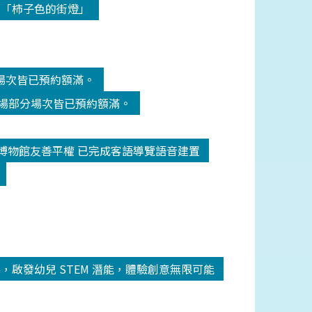
-「柿子色的街燈」
分場次皆已預約額滿。
劇場部分場次皆已預約額滿。
博物館友善平權 已完成客語導覽語音建置
圓滿落幕，啟發幼兒 STEM 潛能，體驗創意無限可能