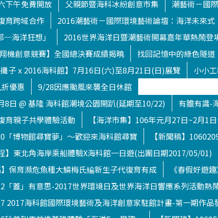
六下午免費開放
父親節暨海科冰紛創意市集
潮藝術－國
復育跨域合作
2016潮藝術－國際環境藝術論壇：海洋未來式
渥托邦─海洋狂想」
2016世界海洋日暨潮藝術開幕嘉年華熱鬧登
下滑翔機創意競賽】全國總決賽成績揭曉
找回記憶中的綠色隧道
子 x 2016海科館】7月16日(六)至8月21日(日)展覽
小小工
九折優惠
9/28因應颱風來襲全日休館
月8日 @ 基隆 海科館潮境公園開趴(延期至10/22)
有膽有識-
復育親子共學體驗活動
【海洋市集】106年元月27日~2月1
120「博物館尋寶夢」～歡迎來海科館尋寶
【新聞稿】1060
】東北角海岸乘船體驗X海科館一日遊(出團日期2017/05/01)
【新聞稿】保育瀕危魚種大鱗梅氏鳊新生子代復育有成
《春假好遊趣
722「蓋」有意思-2017世界環境日及世界海洋日響應系列活動熱
627 2017海科館國際環境藝術及海洋創意家駐館計畫-第一期作品