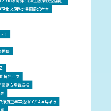
512「印象海洋-海洋生態攝影巡迴展」
18重現北火足跡計畫開展記者會
高下！
樂逍遙
區
活動暫停乙次
師節優惠方案看這裡
發表
17淨灘嘉年華活動10/14照常舉行
登場