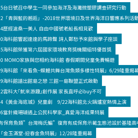
325台日號召中學生一同參加海洋及海灘微塑膠調查研究行動
602「青與藍的邂逅」-2018世界環境日及世界海洋日響應系列活
604歷經滄桑一美人 自由中國號老船長相見歡
520海科館響起達達的馬蹄聲 詩人鄭愁予來館與學子座談
605海科館榮獲第六屆國家環境教育獎機關組特優首獎
330 MOMO家族與您相約海科館 春假期間兒童免費暢遊
629海科館「來看魚~蝶鯉共舞台灣魚類多樣性特展」6/29隆重揭
809海科館譜出館島之戀 三館一島聯盟正式啟動
22雲科大｢魷來游趣｣創作展 家長直呼必buy不可
914《黃金海底城》兒童劇 9/22海科館北火鍋爐室熱情上演
026當針織珊瑚遇上公民科學家_真愛海洋成果特展
有保育魚類”台灣梅氏鯿”復育有成保育示範生態池設於基隆高
金玉滿堂-迎春金魚特展」12/28隆重揭幕