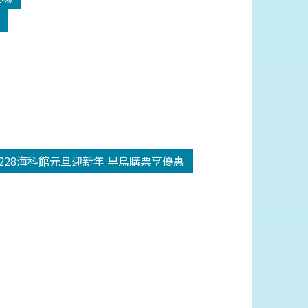
1228海科館元旦迎新年 早鳥購票享優惠