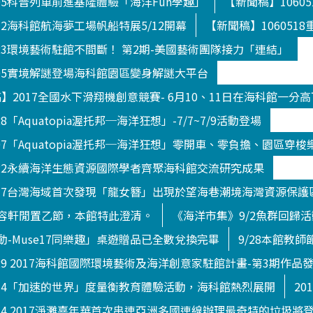
505科普列車前進基隆體驗「海洋Fun學趣」
【新聞稿】1060
512海科館航海夢工場帆船特展5/12開幕
【新聞稿】10605
823環境藝術駐館不間斷！ 第2期-美國藝術團隊接力「連結」
705實境解謎登場海科館園區變身解謎大平台
新聞稿】2017全國水下滑翔機創意競賽- 6月10、11日在海科館一分
8「Aquatopia渥托邦─海洋狂想」-7/7~7/9活動登場
707「Aquatopia渥托邦─海洋狂想」零開車、零負擔、園區穿梭
822永續海洋生態資源國際學者齊聚海科館交流研究成果
0717台灣海域首次發現「龍女簪」出現於望海巷潮境海灣資源保護
容軒閒置乙節，本館特此澄清。
《海洋市集》9/2魚群回歸
-Muse17同樂趣」桌遊贈品已全數兌換完畢
9/28本館教
929 2017海科館國際環境藝術及海洋創意家駐館計畫-第3期作品
914「加速的世界」度量衡教育體驗活動，海科館熱烈展開
20
014 2017淨灘嘉年華首次串連亞洲多國連線辦理最奇特的垃圾將