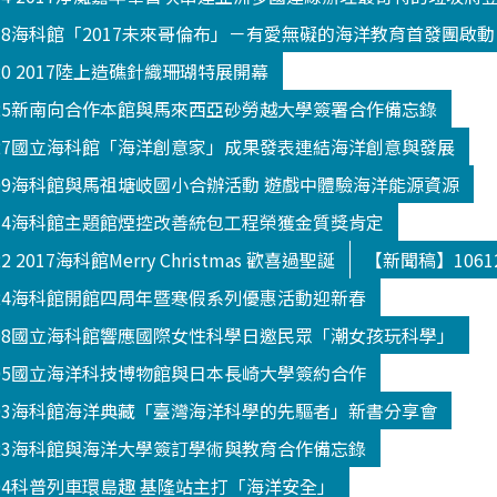
018海科館「2017未來哥倫布」－有愛無礙的海洋教育首發團啟動
20 2017陸上造礁針織珊瑚特展開幕
025新南向合作本館與馬來西亞砂勞越大學簽署合作備忘錄
027國立海科館「海洋創意家」成果發表連結海洋創意與發展
109海科館與馬祖塘岐國小合辦活動 遊戲中體驗海洋能源資源
114海科館主題館煙控改善統包工程榮獲金質獎肯定
 2017海科館Merry Christmas 歡喜過聖誕
【新聞稿】106
124海科館開館四周年暨寒假系列優惠活動迎新春
208國立海科館響應國際女性科學日邀民眾「潮女孩玩科學」
305國立海洋科技博物館與日本長崎大學簽約合作
303海科館海洋典藏「臺灣海洋科學的先驅者」新書分享會
523海科館與海洋大學簽訂學術與教育合作備忘錄
504科普列車環島趣 基隆站主打「海洋安全」