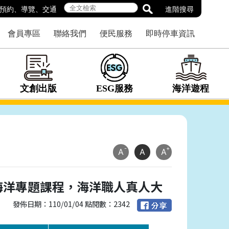
預約
、
導覽
、
交通
進階搜尋
會員專區
聯絡我們
便民服務
即時停車資訊
文創出版
ESG服務
海洋遊程
-
+
A
A
A
海洋專題課程，海洋職人真人大
發佈日期：110/01/04 點閱數：2342