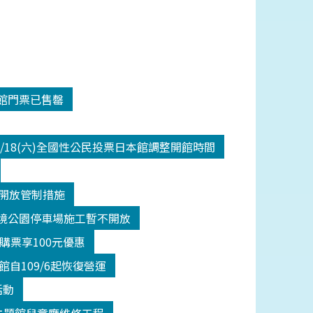
入館門票已售罄
/18(六)全國性公民投票日本館調整開館時間
二級開放管制措施
間潮境公園停車場施工暫不開放
館購票享100元優惠
自109/6起恢復營運
活動