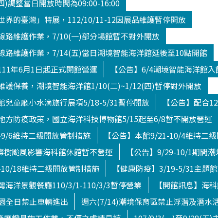
(四)調整當日開放時間為09:00-16:00
界的臺灣」特展，112/10/11-12因展品維護暫停開放
路維護作業，7/10(一)部分場館暫不對外開放
路維護作業，7/14(五)當日潮境智能海洋館延後至10點開館
11年6月1日起正式開館營運
【公告】6/4潮境智能海洋館
護保養，潮境智能海洋館1/10(二)~1/12(四)暫停對外開放
兒童廳小水滴旅行展項5/18-5/31暫停開放
【公告】配合12
方防疫政策，國立海洋科技博物館5/15起至6/8暫不開放營運
4-9/6維持二級開放管制措施
【公告】本館9/21-10/4維持
日)燦樹颱風影響海科館休館暫不營運
【公告】9/29-10/1期
-10/18維持二級開放管制措施
【健康防疫】3/19-5/31主題
洋景觀餐廳110/3/1-110/3/3暫停營業
【開館訊息】海科館
境公園全日禁止車輛進出
週六(7/14)潮境保育區禁止浮潛及潛水