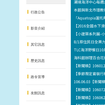
潮境海洋中心每週
本館與新北市環教
行政公告
「Aquatopia
【2016全國水
影音介紹
【小建築系列展-小攤
8/1原住民日全票
其它訊息
TLC海洋野餐日10
海科館辦理百合花
歷史訊息
【新聞稿】1060
【季節限定套裝行程
政令宣導
106.06.03
【新聞稿】1060
友館訊息
【新聞稿】1060