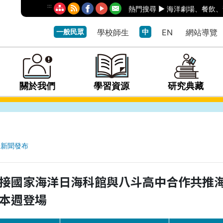
:::
熱門搜尋 ►
海洋劇場
、
餐飲
、
一般民眾
學校師生
中
EN
網站導覽
關於我們
學習資源
研究典藏
新聞發布
接國家海洋日海科館與八斗高中合作共推
本週登場