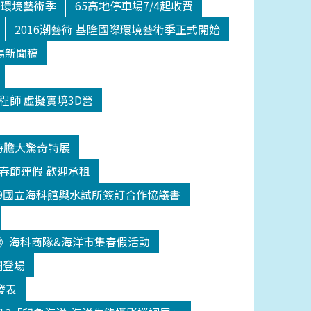
際環境藝術季
65高地停車場7/4起收費
2016潮藝術 基隆國際環境藝術季正式開始
場新聞稿
程師 虛擬實境3D營
海膽大驚奇特展
日春節連假 歡迎承租
209國立海科館與水試所簽訂合作協議書
》海科商隊&海洋市集春假活動
鬧登場
發表