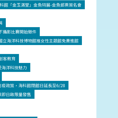
科館「金玉滿堂」金魚特展-金魚郵票簽名會
與
y水下攝影比賽開始徵件
國立海洋科技博物館推女性主題館免費進館
創客教育
受海洋科技魅力
疫政策，海科館閉館日延長至6/28
票即日啟限量發售