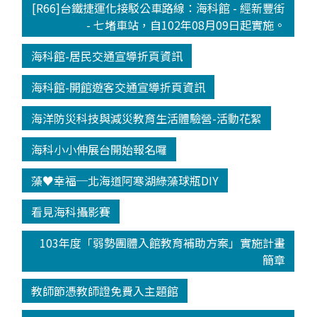
[R66]台鐵捷運化接駁公車路線：海科館 - 經新豐街
- 七堵車站，自102年08月09日起實施。
海科館-居民交通宣導折頁資訊
海科館-開館遊客交通宣導折頁資訊
海洋防災科技與減災教育生活體驗營-活動花絮
海科小小伸展台開始報名囉
藻♥幸福─北海道阿寒湖綠藻球瓶DIY
看見海科攝影賽
103年度「弱勢團體入館教育補助方案」實施計畫
簡章
教師節憑教師證免費入主題館