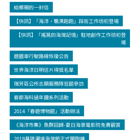
給鄉親的一封信
【快訊】「海洋‧飄漂跑跑」踩街工作坊初登場
【快訊】「搖晃的海灣記憶」駐地創作工作坊初登
場
遊園車行駛路線恢復公告
世界海洋日明信片得獎名單
瑞芳區公所志願服務隊蒞館參訪
春節海科過年趣系列活動
2014「春遊博物館」活動辦法
《海洋市集》魚群回歸-夏日海景電影院免費觀賞
2018基隆潮境海灣節正式開跑囉