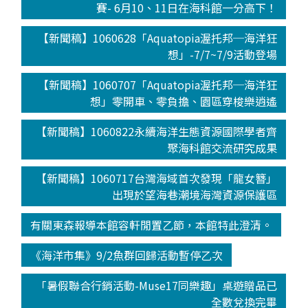
賽- 6月10、11日在海科館一分高下！
【新聞稿】1060628「Aquatopia渥托邦─海洋狂
想」-7/7~7/9活動登場
【新聞稿】1060707「Aquatopia渥托邦─海洋狂
想」零開車、零負擔、園區穿梭樂逍遙
【新聞稿】1060822永續海洋生態資源國際學者齊
聚海科館交流研究成果
【新聞稿】1060717台灣海域首次發現「龍女簪」
出現於望海巷潮境海灣資源保護區
有關東森報導本館容軒閒置乙節，本館特此澄清。
《海洋市集》9/2魚群回歸活動暫停乙次
「暑假聯合行銷活動-Muse17同樂趣」桌遊贈品已
全數兌換完畢