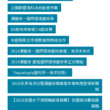
父親節暨海科冰紛創意市集
潮藝術－國際環境藝術季
65高地停車場7/4起收費
本館與新北市環教復育跨域合作
2016潮藝術－國際環境藝術論壇：海洋未來式
2016潮藝術 基隆國際環境藝術季正式開始
「Aquatopia渥托邦─海洋狂想」
2016世界海洋日暨潮藝術開幕嘉年華熱鬧登場新聞
稿
【2016全國水下滑翔機創意競賽】全國總決賽成績
揭曉