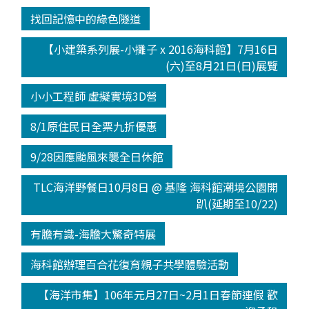
找回記憶中的綠色隧道
【小建築系列展-小攤子 x 2016海科館】7月16日
(六)至8月21日(日)展覽
小小工程師 虛擬實境3D營
8/1原住民日全票九折優惠
9/28因應颱風來襲全日休館
TLC海洋野餐日10月8日 @ 基隆 海科館潮境公園開
趴(延期至10/22)
有膽有識-海膽大驚奇特展
海科館辦理百合花復育親子共學體驗活動
【海洋市集】106年元月27日~2月1日春節連假 歡