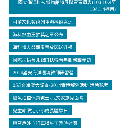
國立海洋科技博物館特展聯票票價表(103.10.4至
104.1.4適用)
村落文化藝術列車海科館巡迴
海科熱血王抽獎名單公布
海科情人節甜蜜蜜放閃送好禮
國際扶輪台北錫口扶輪青年服務團參訪
2014望安海洋環境教師研習營
05/18 海廢大調查-2014實境解謎活動 活動花絮
鱷魚拍檔保育戰士-厄文家族見面會
兒童節限定小小廳長體驗日
館區戶外自行車道施工暫時封閉