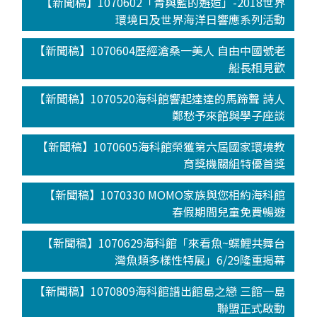
【新聞稿】1070602「青與藍的邂逅」-2018世界
環境日及世界海洋日響應系列活動
【新聞稿】1070604歷經滄桑一美人 自由中國號老
船長相見歡
【新聞稿】1070520海科館響起達達的馬蹄聲 詩人
鄭愁予來館與學子座談
【新聞稿】1070605海科館榮獲第六屆國家環境教
育獎機關組特優首獎
【新聞稿】1070330 MOMO家族與您相約海科館
春假期間兒童免費暢遊
【新聞稿】1070629海科館「來看魚~蝶鯉共舞台
灣魚類多樣性特展」6/29隆重揭幕
【新聞稿】1070809海科館譜出館島之戀 三館一島
聯盟正式啟動