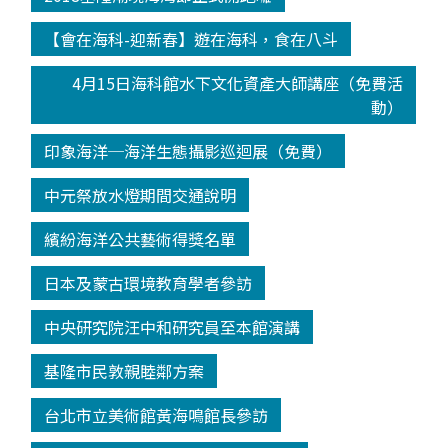
【會在海科-迎新春】遊在海科，食在八斗
4月15日海科館水下文化資產大師講座（免費活
動）
印象海洋─海洋生態攝影巡迴展（免費）
中元祭放水燈期間交通說明
繽紛海洋公共藝術得獎名單
日本及蒙古環境教育學者參訪
中央研究院汪中和研究員至本館演講
基隆市民敦親睦鄰方案
台北市立美術館黃海鳴館長參訪