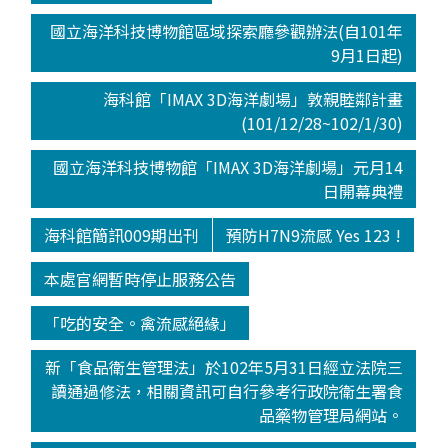
國立海洋科技博物館區域探索廳參觀辦法(自101年
9月1日起)
海科館「IMAX 3D海洋劇場」敦親睦鄰計畫
(101/12/28~102/1/30)
國立海洋科技博物館「IMAX 3D海洋劇場」元月14
日開幕典禮
海科館簡訊009期出刊
預防H7N9流感 Yes 123 !
本處官網暫時停止服務公告
「吃的安全。禽流感絕緣」
新「食品衛生管理法」於102年5月31日經立法院三
讀通過修法，相關資訊可自行參考行政院衛生署食
品藥物管理局網站。