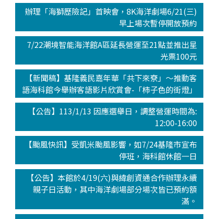
辦理「海獅歷險記」首映會，8K海洋劇場6/21(三)
早上場次暫停開放預約
7/22潮境智能海洋館A區延長營運至21點並推出星
光票100元
【新聞稿】基隆義民嘉年華「共下來尞」～推動客
語海科館今舉辦客語影片欣賞會-「柿子色的街燈」
【公告】113/1/13 因應選舉日，調整營運時間為:
12:00-16:00
【颱風快訊】受凱米颱風影響，如7/24基隆市宣布
停班，海科館休館一日
【公告】本館於4/19(六)與緯創資通合作辦理永續
親子日活動，其中海洋劇場部分場次皆已預約額
滿。