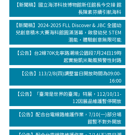
【新聞稿】國立海洋科技博物館新任館長今交接 館
長陳素芬續引航海科
【新聞稿】2024-2025 FLL Discover & JBC 全國幼
兒創意積木大賽海科館圓滿落幕，啟發幼兒 STEM
潛能，體驗創意無限可能
【公告】台2線70K北寧路潮境公園段7月24日19時
起實施凱米颱風預警性封路
【公告】113/2/8(四)調整當日開放時間為09:00-
16:00
【公告】「臺灣是世界的臺灣」特展，112/10/11-
12因展品維護暫停開放
【公告】配合台電線路維護作業，7/10(一)部分場
館暫不對外開放
【公告】配合台電線路維護作業，7/14(五)當日潮