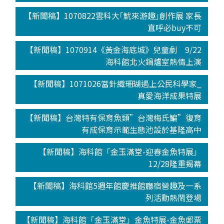
【新聞稿】1070822雲科大｢魷來游趣｣創作展 家長
直呼必buy不可
【新聞稿】1070914《黃金海底城》兒童劇 9/22
海科館北火鍋爐室熱情上演
【新聞稿】1071026當針織珊瑚遇上公民科學家_
真愛海洋成果特展
【新聞稿】台灣特有保育魚類”台灣梅氏鯿”復育
有成保育示範生態池設於基隆高中
【新聞稿】海科館「金玉滿堂-迎春金魚特展」
12/28隆重揭幕
【新聞稿】海科館5週年館慶推館廳宿營趣及一系
列活動熱鬧登場
【新聞稿】海科館「金玉滿堂」金魚特展-金魚郵票