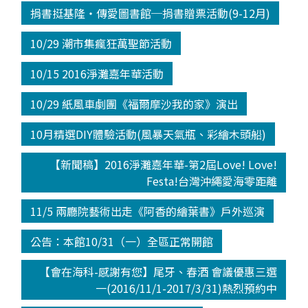
捐書挺基隆‧傳愛圖書館─捐書贈票活動(9-12月)
10/29 潮市集瘋狂萬聖節活動
10/15 2016淨灘嘉年華活動
10/29 紙風車劇團《福爾摩沙我的家》演出
10月精選DIY體驗活動(風暴天氣瓶、彩繪木頭船)
【新聞稿】2016淨灘嘉年華-第2屆Love! Love!
Festa!台灣沖繩愛海零距離
11/5 兩廳院藝術出走《阿香的繪葉書》戶外巡演
公告：本館10/31（一）全區正常開館
【會在海科-感謝有您】尾牙、春酒 會議優惠三選
一(2016/11/1-2017/3/31)熱烈預約中