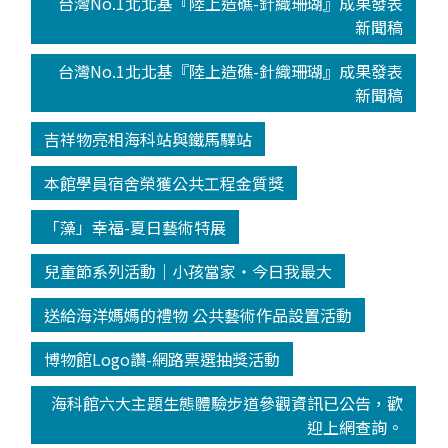
台灣No.1北北基『陸上造礁-針織珊瑚』成果發表
新聞稿
台灣No.1北北基『陸上造礁-針織珊瑚』成果發表
新聞稿
吉祥物亮相海科站與鐵馬驛站
本館學員宿舍榮獲公共工程金質獎
「藻」幸福-夏日藝術特展
兒童節系列活動│小孩當家‧今日我最大
送給海洋媽媽的禮物 公共藝術作品設置活動
博物館Logo讚-網路票選抽獎活動
海科館六大主題生態體驗步道參觀資訊已公告，歡
迎上網查詢。