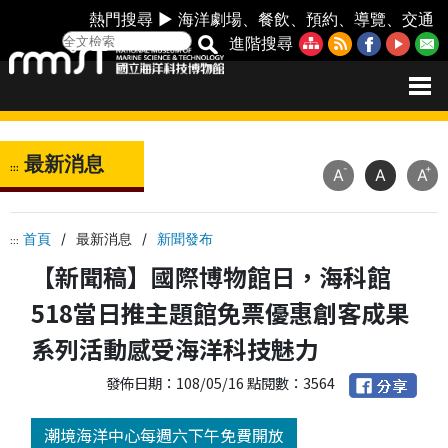
熱門搜尋 ►
海洋劇場
、
餐飲
、
預約
、
導覽
、
交通
進階搜尋
最新消息
:::
-
+
A
A
A
首頁
/
最新消息
/
新聞發布
:::
【新聞稿】國際博物館日，海科館
518當日推主題館免票優惠創客成果
系列活動感受海洋科技魅力
發佈日期：108/05/16 點閱數：3564
潮境海洋中心每週六下午免費開放