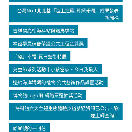
台灣No.1北北基『陸上造礁-針織珊瑚』成果發表
新聞稿
吉祥物亮相海科站與鐵馬驛站
本館學員宿舍榮獲公共工程金質獎
「藻」幸福-夏日藝術特展
兒童節系列活動│小孩當家‧今日我最大
送給海洋媽媽的禮物 公共藝術作品設置活動
博物館Logo讚-網路票選抽獎活動
海科館六大主題生態體驗步道參觀資訊已公告，歡
迎上網查詢。
給鄉親的一封信