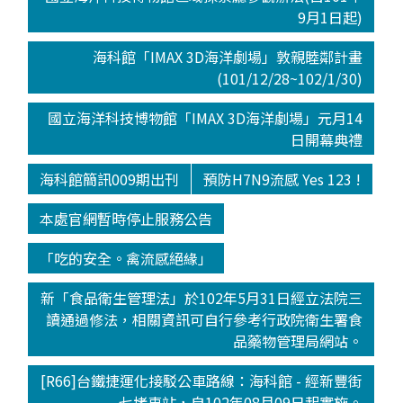
9月1日起)
海科館「IMAX 3D海洋劇場」敦親睦鄰計畫
(101/12/28~102/1/30)
國立海洋科技博物館「IMAX 3D海洋劇場」元月14
日開幕典禮
海科館簡訊009期出刊
預防H7N9流感 Yes 123 !
本處官網暫時停止服務公告
「吃的安全。禽流感絕緣」
新「食品衛生管理法」於102年5月31日經立法院三
讀通過修法，相關資訊可自行參考行政院衛生署食
品藥物管理局網站。
[R66]台鐵捷運化接駁公車路線：海科館 - 經新豐街
- 七堵車站，自102年08月09日起實施。