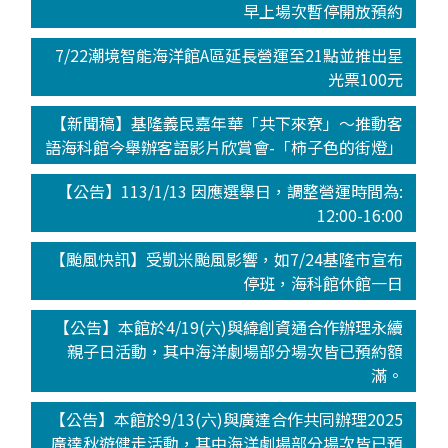
早上場次暫停開放預約
7/22潮境智能海洋館A區延長營運至21點並推出星
光票100元
【新聞稿】基隆義民嘉年華「共下來尞」～推動客
語海科館今舉辦客語影片欣賞會-「柿子色的街燈」
【公告】113/1/13 因應選舉日，調整營運時間為:
12:00-16:00
【颱風快訊】受凱米颱風影響，如7/24基隆市宣布
停班，海科館休館一日
【公告】本館於4/19(六)與緯創資通合作辦理永續
親子日活動，其中海洋劇場部分場次皆已預約額
滿。
【公告】本館於9/13(六)與廣達合作共同辦理2025
廣達秋遊健走活動，其中海洋劇場部分場次皆已預