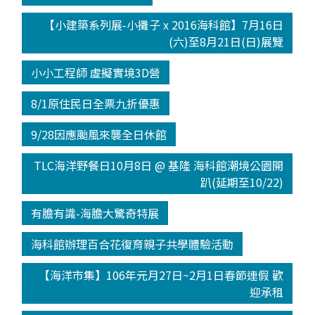
【小建築系列展-小攤子 x 2016海科館】7月16日
(六)至8月21日(日)展覽
小小工程師 虛擬實境3D營
8/1原住民日全票九折優惠
9/28因應颱風來襲全日休館
TLC海洋野餐日10月8日 @ 基隆 海科館潮境公園開
趴(延期至10/22)
有膽有識-海膽大驚奇特展
海科館辦理百合花復育親子共學體驗活動
【海洋市集】106年元月27日~2月1日春節連假 歡
迎承租