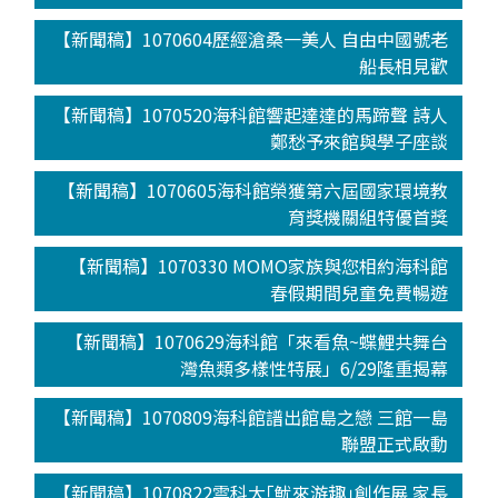
【新聞稿】1070604歷經滄桑一美人 自由中國號老
船長相見歡
【新聞稿】1070520海科館響起達達的馬蹄聲 詩人
鄭愁予來館與學子座談
【新聞稿】1070605海科館榮獲第六屆國家環境教
育獎機關組特優首獎
【新聞稿】1070330 MOMO家族與您相約海科館
春假期間兒童免費暢遊
【新聞稿】1070629海科館「來看魚~蝶鯉共舞台
灣魚類多樣性特展」6/29隆重揭幕
【新聞稿】1070809海科館譜出館島之戀 三館一島
聯盟正式啟動
【新聞稿】1070822雲科大｢魷來游趣｣創作展 家長