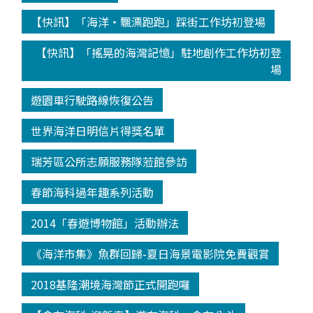
【快訊】「海洋‧飄漂跑跑」踩街工作坊初登場
【快訊】「搖晃的海灣記憶」駐地創作工作坊初登
場
遊園車行駛路線恢復公告
世界海洋日明信片得獎名單
瑞芳區公所志願服務隊蒞館參訪
春節海科過年趣系列活動
2014「春遊博物館」活動辦法
《海洋市集》魚群回歸-夏日海景電影院免費觀賞
2018基隆潮境海灣節正式開跑囉