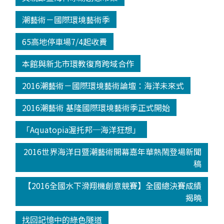
潮藝術－國際環境藝術季
65高地停車場7/4起收費
本館與新北市環教復育跨域合作
2016潮藝術－國際環境藝術論壇：海洋未來式
2016潮藝術 基隆國際環境藝術季正式開始
「Aquatopia渥托邦─海洋狂想」
2016世界海洋日暨潮藝術開幕嘉年華熱鬧登場新聞
稿
【2016全國水下滑翔機創意競賽】全國總決賽成績
揭曉
找回記憶中的綠色隧道