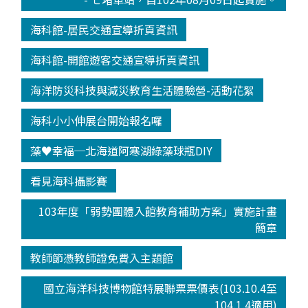
海科館-居民交通宣導折頁資訊
海科館-開館遊客交通宣導折頁資訊
海洋防災科技與減災教育生活體驗營-活動花絮
海科小小伸展台開始報名囉
藻♥幸福─北海道阿寒湖綠藻球瓶DIY
看見海科攝影賽
103年度「弱勢團體入館教育補助方案」實施計畫
簡章
教師節憑教師證免費入主題館
國立海洋科技博物館特展聯票票價表(103.10.4至
104.1.4適用)