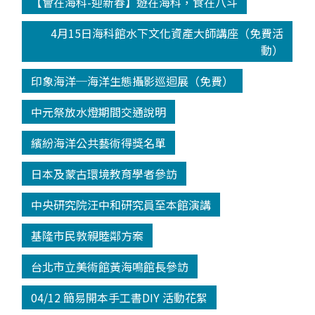
【會在海科-迎新春】遊在海科，食在八斗
4月15日海科館水下文化資產大師講座（免費活
動）
印象海洋─海洋生態攝影巡迴展（免費）
中元祭放水燈期間交通說明
繽紛海洋公共藝術得獎名單
日本及蒙古環境教育學者參訪
中央研究院汪中和研究員至本館演講
基隆市民敦親睦鄰方案
台北市立美術館黃海鳴館長參訪
04/12 簡易開本手工書DIY 活動花絮