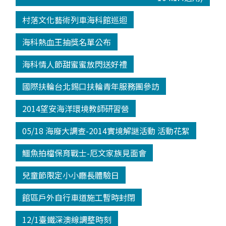
村落文化藝術列車海科館巡迴
海科熱血王抽獎名單公布
海科情人節甜蜜蜜放閃送好禮
國際扶輪台北錫口扶輪青年服務團參訪
2014望安海洋環境教師研習營
05/18 海廢大調查-2014實境解謎活動 活動花絮
鱷魚拍檔保育戰士-厄文家族見面會
兒童節限定小小廳長體驗日
館區戶外自行車道施工暫時封閉
12/1臺鐵深澳線調整時刻