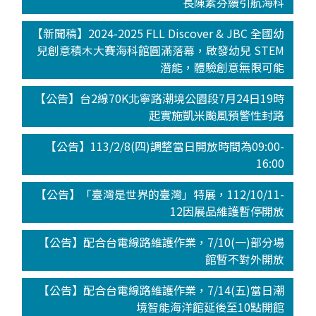
長陳素芬續引航海科
【新聞稿】2024-2025 FLL Discover & JBC 全國幼
兒創意積木大賽海科館圓滿落幕，啟發幼兒 STEM
潛能，體驗創意無限可能
【公告】台2線70K北寧路潮境公園段7月24日19時
起實施凱米颱風預警性封路
【公告】113/2/8(四)調整當日開放時間為09:00-
16:00
【公告】「臺灣是世界的臺灣」特展，112/10/11-
12因展品維護暫停開放
【公告】配合台電線路維護作業，7/10(一)部分場
館暫不對外開放
【公告】配合台電線路維護作業，7/14(五)當日潮
境智能海洋館延後至10點開館