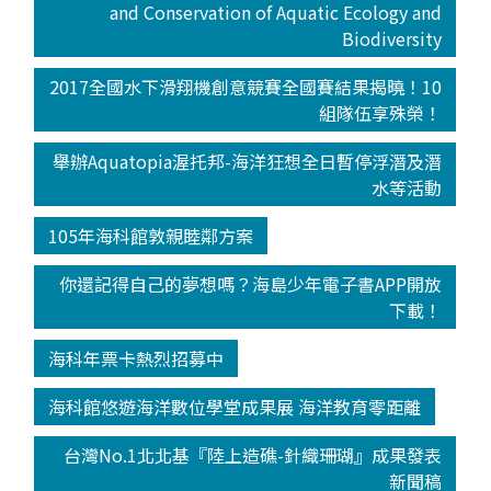
and Conservation of Aquatic Ecology and
Biodiversity
2017全國水下滑翔機創意競賽全國賽結果揭曉！10
組隊伍享殊榮！
舉辦Aquatopia渥托邦-海洋狂想全日暫停浮潛及潛
水等活動
105年海科館敦親睦鄰方案
你還記得自己的夢想嗎？海島少年電子書APP開放
下載！
海科年票卡熱烈招募中
海科館悠遊海洋數位學堂成果展 海洋教育零距離
台灣No.1北北基『陸上造礁-針織珊瑚』成果發表
新聞稿