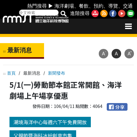
熱門搜尋 ►
海洋劇場
、
餐飲
、
預約
、
導覽
、
交通
進階搜尋
最新消息
:::
-
+
A
A
A
首頁
/
最新消息
/
新聞發布
:::
5/1(一)勞動節本館正常開館、海洋
劇場上午場享優惠
發佈日期：106/04/11 點閱數：4064
潮境海洋中心每週六下午免費開放
父親節暨海科冰紛創意市集