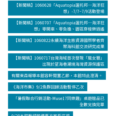
【新聞稿】1060628「Aquatopia渥托邦─海洋狂
想」-7/7~7/9活動登場
【新聞稿】1060707「Aquatopia渥托邦─海洋狂
想」零開車、零負擔、園區穿梭樂逍遙
【新聞稿】1060822永續海洋生態資源國際學者齊
聚海科館交流研究成果
【新聞稿】1060717台灣海域首次發現「龍女簪」
出現於望海巷潮境海灣資源保護區
有關東森報導本館容軒閒置乙節，本館特此澄清。
《海洋市集》9/2魚群回歸活動暫停乙次
「暑假聯合行銷活動-Muse17同樂趣」桌遊贈品已
全數兌換完畢
9/28本館教師節優惠方案看這裡