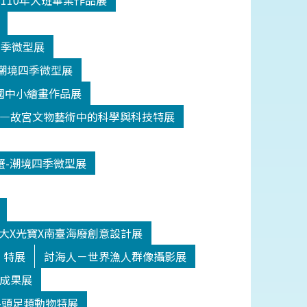
5基隆市110年大班畢業作品展
潮境四季微型展
之海-潮境四季微型展
候變遷國中小繪畫作品展
5 繪製世界—故宮文物藝術中的科學與科技特展
5秋之蟹-潮境四季微型展
/01北科大X光寶X南臺海廢創意設計展
」特展
討海人－世界漁人群像攝影展
成果展
-頭足類動物特展