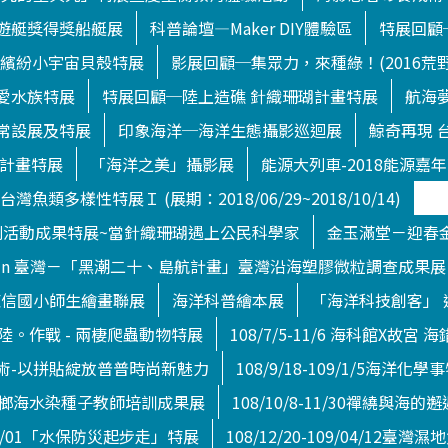
遊艇獎得獎船艇展
科普論壇—Maker DIY體驗區
特展回顧
！繽紛小宇宙貝殼特展
影展回顧─集眾力，來種綠！(2016荒
愛水族特展
特展回顧─陸上造礁 針織珊瑚計畫特展
航海夢
常設展及特展
印象海洋─海洋生態攝影巡迴展
鯨奇再現 
瑚計畫特展
「海洋之美」攝影展
能源大列車-2018能源嘉
灣魚類多樣性特展Ｉ (展期：2018/06/29~2018/10/14)
系列活動成果特展~當針織珊瑚遇上公民科學家
金玉滿堂－迎春
 LOVE in 臺灣－「黑潮二十、島航計畫」臺灣沿海塑膠微粒調查成果展
東信國小師生繪畫聯展
海洋科普繪本展
「海洋科技創客」
/17登陸。作戰 - 兩棲爬蟲動物特展
108/7/5-11/6 海科館X故
術-以拼貼綻放普普時尚新魅力
108/9/18-109/1/5海洋化學
0/31薯榔海水染種子教師培訓成果展
108/10/8-11/30禪繞與海的邂
09/03/01「水保防災起步走」特展
108/12/20-109/04/12臺