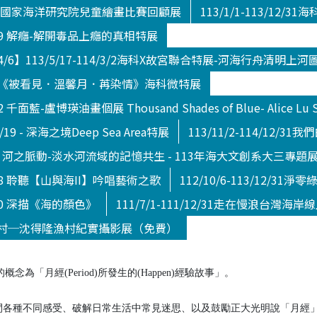
/4/14 國家海洋研究院兒童繪畫比賽回顧展
113/1/1-113/12
3/5/19 解癮-解開毒品上癮的真相特展
4/6】113/5/17-114/3/2海科X故宮聯合特展-河海行舟清明上
3/5/22《被看見．溫馨月．苒染情》海科微特展
22 千面藍-盧博瑛油畫個展 Thousand Shades of Blue- Alice Lu So
10/19 - 深海之境Deep Sea Area特展
113/11/2-114/12/
/2/16 河之脈動-淡水河流域的記憶共生 - 113年海大文創系大三專題
/1/28 聆聽【山與海II】吟唱藝術之歌
112/10/6-113/12/3
/8/20 深描《海的顏色》
111/7/1-111/12/31走在慢浪台灣海岸
村─沈得隆漁村紀實攝影展（免費）
含的概念為「月經(Period)所發生的(Happen)經驗故事」。
間各種不同感受、破解日常生活中常見迷思、以及鼓勵正大光明說「月經