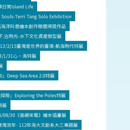
嶼日常Island Life
s-Terri Tang Solo Exhibition
30第二屆海洋科普繪本創作徵選得獎作品
/12水下.古時光-水下文化資產微型展
-113/2/15臺灣是世界的臺灣-航海時代特展
113/1/31心‧海特展
展
0」Deep Sea Area 2.0特展
地探險」Exploring the Poles特展
迴特展
-115/08/30《島嶼來電》繪本插畫展
2/18港灣流年- 112年海大文創系大三專題展