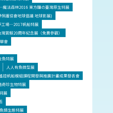
─魔法森林2016 東方釀の臺灣原生特展
野保護協會地球倡議 地球影展)
工場─2017帆船特展
台灣賞鯨20周年紀念展（免費參觀）
年華會
金魚特展
人人有魚微型展
 遙控帆船模組課程開發與推廣計畫成果發表會
宮 海錯奇珍生物特展
事特展
逅
灣濕地魚類生態特展