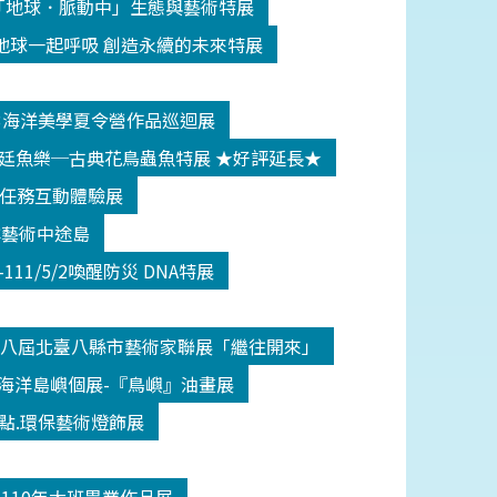
10/10「地球．脈動中」生態與藝術特展
9/1 與地球一起呼吸 創造永續的未來特展
9/12/3海洋美學夏令營作品巡迴展
/2/6宮廷魚樂─古典花鳥蟲魚特展 ★好評延長★
-追鯊任務互動體驗展
際海洋藝術中途島
17-111/5/2喚醒防災 DNA特展
1/3/6第八屆北臺八縣市藝術家聯展「繼往開來」
1/9/4海洋島嶼個展-『鳥嶼』油畫展
28亮藝點.環保藝術燈飾展