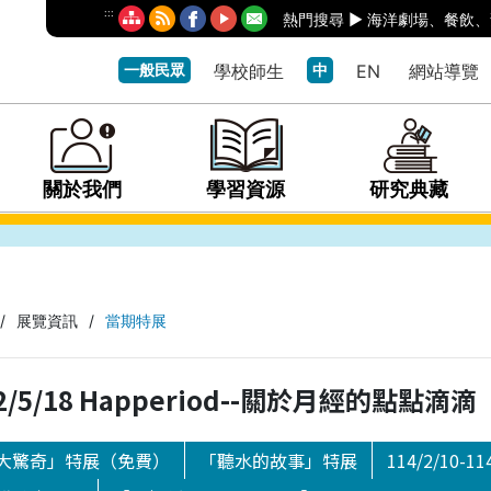
:::
熱門搜尋 ►
海洋劇場
、
餐飲
、
一般民眾
學校師生
中
EN
網站導覽
關於我們
學習資源
研究典藏
/
展覽資訊
/
當期特展
112/5/18 Happeriod--關於月經的點點滴滴
大驚奇」特展（免費）
「聽水的故事」特展
114/2/10