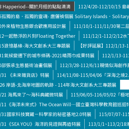
5/18 Happeriod--關於月經的點點滴滴
112/4/20-112/10/15 島
/15孤獨的島．孤獨的靈魂- 唐儷禎個展 Solitary Islands．Solitary Soul
1/9/30外來植物生態銀合歡應用設計展
111/10/1-111/11/
3/12一起懸浮的片刻Floating Together
111/12/1-112/2
12/2/15浪憶基緣-海大文創系大三專題展
【好評延展】112/1/13
2/12/31氣候變遷下的城市條碼-2021晴雨巾成果特展
112/1/13-
2/4/30邵張承生態藝術油畫個展
112/3/28-112/6/11親情似海創作
4/08/31 《未來雜貨店》特展
114/11/08-115/04/06「深海之境2.
15/2/26 岸語-北海岸地圖的軌跡 - 114年海大文創系大三專題展
5/06/21 海馬來了～海科典藏微特展
115/06/05-116/05/02「極
15/10/11《海洋未來式》The Ocean Will…國立臺灣科學教育館巡
18/12/31國家科技寶藏－科學家的秘密基地2.0特展
115/07/07
5/12/31《SEA YOU》海洋的見證與再造特展
113/1/1~113/