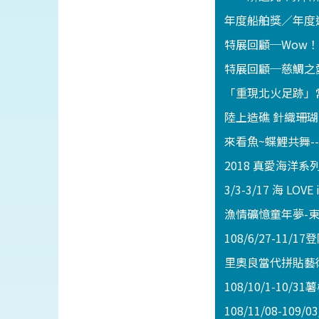
年度船舶獎／年度
特展回顧─Wow
特展回顧─慈鯛之
「重現北火足跡」
陸上造礁 針織珊
來看魚~蝶鯉共舞--台
2018 真愛海洋
3/3-3/17 海
漁情礦憶童年夢-
108/6/27-11
里奧良當代拼貼藝
108/10/1-1
108/11/08-1