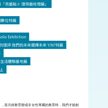
/31海科「亮藝點Ⅱ 環保藝術燈展」
河圖數位特展
lo Exhibition
31我們的環評 我們的未來選擇未來 Y/N?特展
展
1淨零綠生活體驗基地展
線上
」，當月經教育變成非女性專屬的教育時，我們才能創