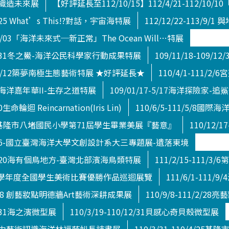
/29織造未來展
【好評延長至112/10/15】112/4/21-112/
/8/25 What’s This!?對話，宇宙海特展
112/12/22-113/
5/05/03「海洋未來式─新正常」The Ocean Will…特展
10/1/31冬之鱟-海洋公民科學家行動成果特展
109/11/18-10
10/12/12築夢南極生態藝術特展 ★好評延長★
110/4/1-111
/4/5海洋嘉年華II-生存之道特展
109/01/17-5/17海洋探險家
0生命輪迴 Reincarnation(Iris Lin)
110/6/5-111/5/8國
06/25基隆市八堵國民小學第71屆學生畢業美展『藝意』
110/12/
111/3/6-國立臺灣海洋大學文創設計系大三專題展-遺落東境
1/11/20海有個鳥地方-臺灣北部濱海鳥類特展
111/2/15-11
24 110學年度全國學生美術比賽優勝作品巡迴展覽
111/6/1-11
/11/28 創藝妝點明德牆Art藝術深耕成果展
110/9/8-111/2/
12/31海之濱微型展
110/3/19-110/12/31貝感心奇貝殼微型展