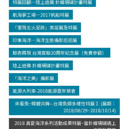
特展回顧─陸上造礁 針織珊瑚計畫特展
航海夢工場─2017帆船特展
「重現北火足跡」常設展及特展
印象海洋─海洋生態攝影巡迴展
鯨奇再現 台灣賞鯨20周年紀念展（免費參觀）
陸上造礁 針織珊瑚計畫特展
「海洋之美」攝影展
能源大列車-2018能源嘉年華會
來看魚~蝶鯉共舞--台灣魚類多樣性特展Ｉ (展期：
2018/06/29~2018/10/14)
2018 真愛海洋系列活動成果特展~當針織珊瑚遇上