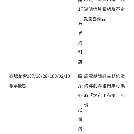
1F
瑚明信片套組及不定
期驚喜商品
石
尚
海
科
店
憑場館票
107/10/26~108/02/10
區
展覽期間憑主題館及
根享優惠
探
海洋劇場館門票可換
4F
取「烤布丁布雷」乙
份
尼
斯
灣