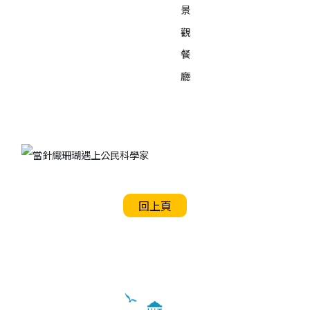
景
觀
餐
廳
回上頁