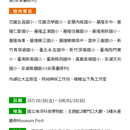
園
協 作 單 位
花蓮北昌國小、花蓮志學國小、宜蘭內城國小、基隆女中、基
隆仁愛國小、基隆正濱國小、基隆信義國小、基隆南榮國小、
基隆海事、基隆暖江國小、基隆暖暖高中、雲林三崙國小、新
竹青草湖國小、臺北永吉國中、新竹頂埔國小、臺南西門實
小、臺南新南國小、臺南楠西國中、嘉義垂楊國小、澎湖文光
國小、澎湖風櫃國小(依筆畫排列)
內湖社大生態班、阿純神探工作坊、暖暖左下角工作室
日 期
107/10/26(五)－108/02/10(日)
地 點
國立海洋科技博物館｜主題館2樓門口大廳、5樓水產
廳旁Museum Port