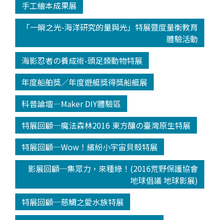
手工繪本成果展
「一瞬之光-海洋研究的量與光」特展暨度量衡教育
體驗活動
海影忍者の養成術-頭足類動物特展
年度船舶獎／年度遊艇獎得獎船艇展
科普論壇—Maker DIY體驗區
特展回顧─魔法森林2016 東方釀の臺灣原生特展
特展回顧─Wow！繽紛小宇宙貝殼特展
影展回顧─集眾力，來種綠！(2016荒野保護協會
地球倡議 地球影展)
特展回顧─慈鯛之愛水族特展