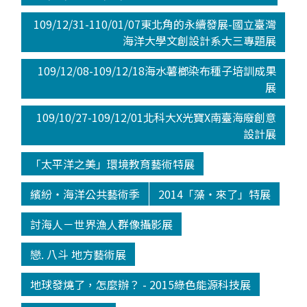
109/12/31-110/01/07東北角的永續發展-國立臺灣
海洋大學文創設計系大三專題展
109/12/08-109/12/18海水薯榔染布種子培訓成果
展
109/10/27-109/12/01北科大X光寶X南臺海廢創意
設計展
「太平洋之美」環境教育藝術特展
繽紛‧海洋公共藝術季
2014「藻‧來了」特展
討海人－世界漁人群像攝影展
戀. 八斗 地方藝術展
地球發燒了，怎麼辦？ - 2015綠色能源科技展