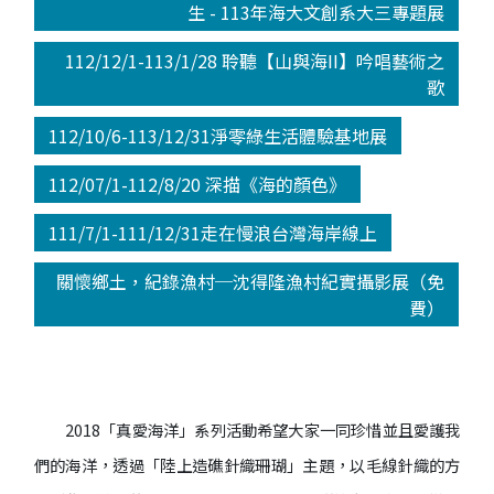
生 - 113年海大文創系大三專題展
112/12/1-113/1/28 聆聽【山與海II】吟唱藝術之
歌
112/10/6-113/12/31淨零綠生活體驗基地展
112/07/1-112/8/20 深描《海的顏色》
111/7/1-111/12/31走在慢浪台灣海岸線上
關懷鄉土，紀錄漁村─沈得隆漁村紀實攝影展（免
費）
2018「真愛海洋」系列活動希望大家一同珍惜並且愛護我
們的海洋，透過「陸上造礁針織珊瑚」主題，以毛線針織的方