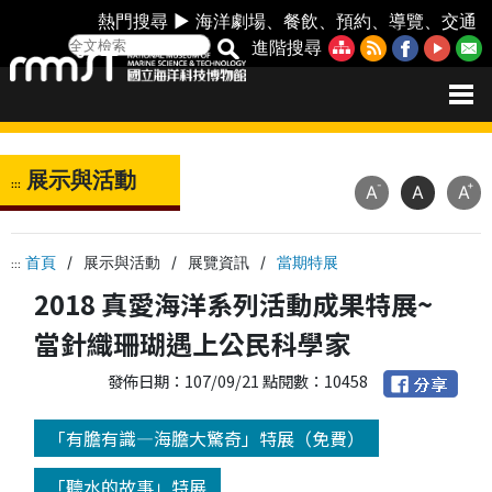
熱門搜尋 ►
海洋劇場
、
餐飲
、
預約
、
導覽
、
交通
進階搜尋
展示與活動
:::
-
+
A
A
A
首頁
/
展示與活動
/
展覽資訊
/
當期特展
:::
2018 真愛海洋系列活動成果特展~
當針織珊瑚遇上公民科學家
發佈日期：107/09/21 點閱數：10458
「有膽有識—海膽大驚奇」特展（免費）
「聽水的故事」特展