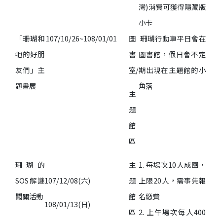
灣)消費可獲得隱藏版
小卡
「珊瑚和
107/10/26~108/01/01
圖
珊瑚行動車平日會在
牠的好朋
書
圖書館，假日會不定
友們」主
室/
期出現在主題館的小
題書展
角落
主
題
館
區
珊瑚的
主
1. 每場次10人成團，
SOS解謎
107/12/08(六)
題
上限20人，需事先報
闖關活動
館
名繳費
108/01/13(日)
區
2. 上午場次每人400