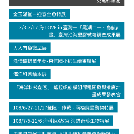
公民科學家
金玉滿堂－迎春金魚特展
3/3-3/17 海 LOVE in 臺灣－「黑潮二十、島航計
畫」臺灣沿海塑膠微粒調查成果展
人人有魚微型展
漁情礦憶童年夢-東信國小師生繪畫聯展
海洋科普繪本展
「海洋科技創客」 遙控帆船模組課程開發與推廣計
畫成果發表會
108/6/27-11/17登陸。作戰 - 兩棲爬蟲動物特展
108/7/5-11/6 海科館X故宮 海錯奇珍生物特展
里奧良當代拼貼藝術-以拼貼綻放普普時尚新魅力