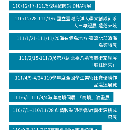
110/12/17-111/5/2喚醒防災 DNA特展
110/12/28-111/3/6-國立臺灣海洋大學文創設計系
大三專題展-遺落東境
111/1/21-111/11/20海有個鳥地方-臺灣北部濱海
鳥類特展
111/2/15-111/3/6第八屆北臺八縣市藝術家聯展
「繼往開來」
111/4/9-4/24 110學年度全國學生美術比賽優勝作
品巡迴展覽
111/6/1-111/9/4海洋島嶼個展-『鳥嶼』油畫展
110/7/1~110/11/28 創藝妝點明德牆Art藝術深耕成
果展
110/9/8-111/2/28亮藝點.環保藝術燈飾展