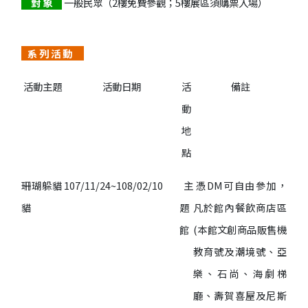
對 象
一般民眾（2樓免費參觀；5樓展區須購票入場）
系 列
活 動
活動主題
活動日期
活
備註
動
地
點
珊瑚躲貓
107/11/24~108/02/10
主
憑DM可自由參加，
貓
題
凡於館內餐飲商店區
館
(本館文創商品販售機
教育號及潮境號、亞
樂、石尚、海劇梯
廳、壽賀喜屋及尼斯