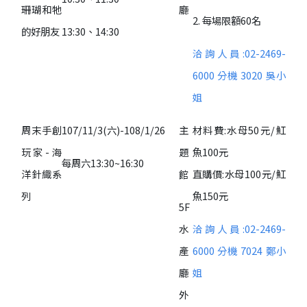
珊瑚和牠
廳
2. 每場限額60名
的好朋友
13:30、14:30
洽詢人員:02-2469-
6000 分機
3020 吳小
姐
周末手創
107/11/3(六)-108/1/26
主
材料費:水母50元/魟
玩家-海
題
魚100元
每周六13:30~16:30
洋針織系
館
直購價:水母100元/魟
列
魚150元
5F
水
洽詢人員:02-2469-
產
6000 分機
7024 鄭小
廳
姐
外