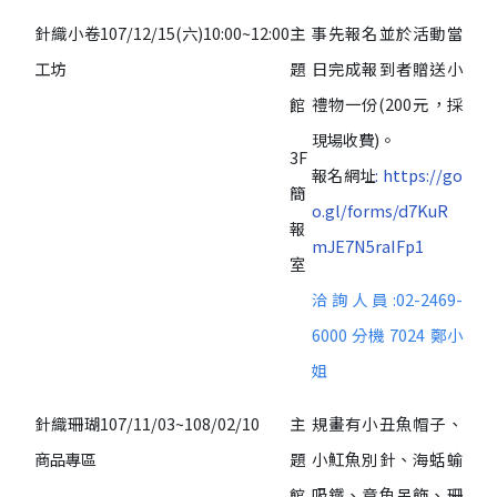
針織小卷
107/12/15(六)10:00~12:00
主
事先報名並於活動當
工坊
題
日完成報到者贈送小
館
禮物一份(200元，採
現場收費)。
3F
報名網址
: https://go
簡
o.gl/forms/d7KuR
報
mJE7N5raIFp1
室
洽詢人員:02-2469-
6000 分機
7024 鄭小
姐
針織珊瑚
107/11/03~108/02/10
主
規畫有小丑魚帽子、
商品專區
題
小魟魚別針、海蛞蝓
館
吸鐵、章魚吊飾、珊