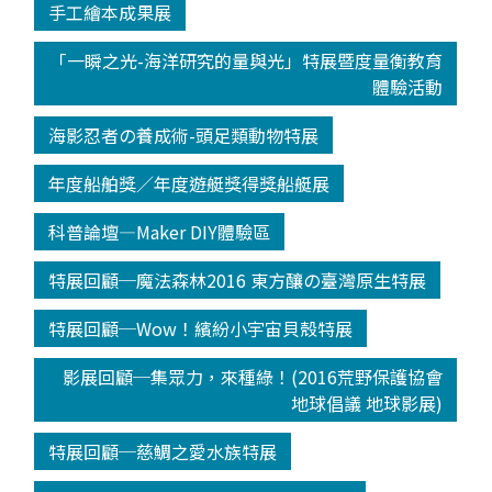
手工繪本成果展
「一瞬之光-海洋研究的量與光」特展暨度量衡教育
體驗活動
海影忍者の養成術-頭足類動物特展
年度船舶獎／年度遊艇獎得獎船艇展
科普論壇—Maker DIY體驗區
特展回顧─魔法森林2016 東方釀の臺灣原生特展
特展回顧─Wow！繽紛小宇宙貝殼特展
影展回顧─集眾力，來種綠！(2016荒野保護協會
地球倡議 地球影展)
特展回顧─慈鯛之愛水族特展