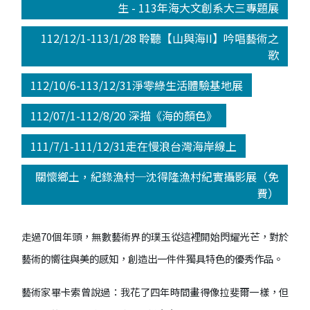
生 - 113年海大文創系大三專題展
112/12/1-113/1/28 聆聽【山與海II】吟唱藝術之
歌
112/10/6-113/12/31淨零綠生活體驗基地展
112/07/1-112/8/20 深描《海的顏色》
111/7/1-111/12/31走在慢浪台灣海岸線上
關懷鄉土，紀錄漁村─沈得隆漁村紀實攝影展（免
費）
走過70個年頭，無數藝術界的璞玉從這裡開始閃耀光芒，對於
藝術的嚮往與美的感知，創造出一件件獨具特色的優秀作品。
藝術家畢卡索曾說過：我花了四年時間畫得像拉斐爾一樣，但