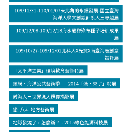
109/12/31-110/01/07東北角的永續發展-國立臺灣
海洋大學文創設計系大三專題展
109/12/08-109/12/18海水薯榔染布種子培訓成果
展
109/10/27-109/12/01北科大X光寶X南臺海廢創意
設計展
「太平洋之美」環境教育藝術特展
繽紛‧海洋公共藝術季
2014「藻‧來了」特展
討海人－世界漁人群像攝影展
戀. 八斗 地方藝術展
地球發燒了，怎麼辦？ - 2015綠色能源科技展