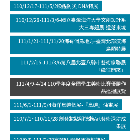
110/12/17-111/5/2喚醒防災 DNA特展
110/12/28-111/3/6-國立臺灣海洋大學文創設計系
大三專題展-遺落東境
111/1/21-111/11/20海有個鳥地方-臺灣北部濱海
鳥類特展
111/2/15-111/3/6第八屆北臺八縣市藝術家聯展
「繼往開來」
111/4/9-4/24 110學年度全國學生美術比賽優勝作
品巡迴展覽
111/6/1-111/9/4海洋島嶼個展-『鳥嶼』油畫展
110/7/1~110/11/28 創藝妝點明德牆Art藝術深耕成
果展
110/9/8-111/2/28亮藝點.環保藝術燈飾展