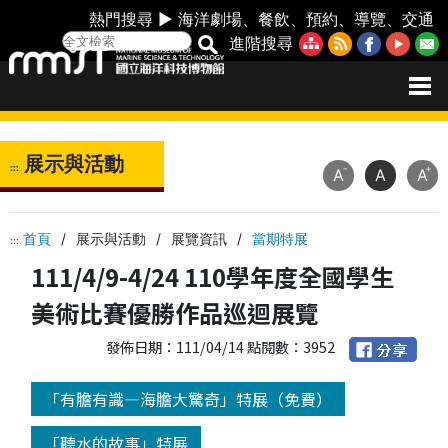
熱門搜尋 ►
海洋劇場
、
餐飲
、
預約
、
導覽
、
交通
進階搜尋
展示與活動
:::
-
+
A
A
A
首頁
/
展示與活動
/
展覽資訊
/
當期特展
:::
111/4/9-4/24 110學年度全國學生
美術比賽優勝作品巡迴展覽
發佈日期：111/04/14 點閱數：3952
「有膽有識—海膽大驚奇」特展（免費）
「聽水的故事」特展