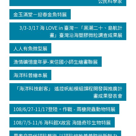
公民科學家
金玉滿堂－迎春金魚特展
3/3-3/17 海 LOVE in 臺灣－「黑潮二十、島航計
畫」臺灣沿海塑膠微粒調查成果展
人人有魚微型展
漁情礦憶童年夢-東信國小師生繪畫聯展
海洋科普繪本展
「海洋科技創客」 遙控帆船模組課程開發與推廣計
畫成果發表會
108/6/27-11/17登陸。作戰 - 兩棲爬蟲動物特展
108/7/5-11/6 海科館X故宮 海錯奇珍生物特展
里奧良當代拼貼藝術-以拼貼綻放普普時尚新魅力