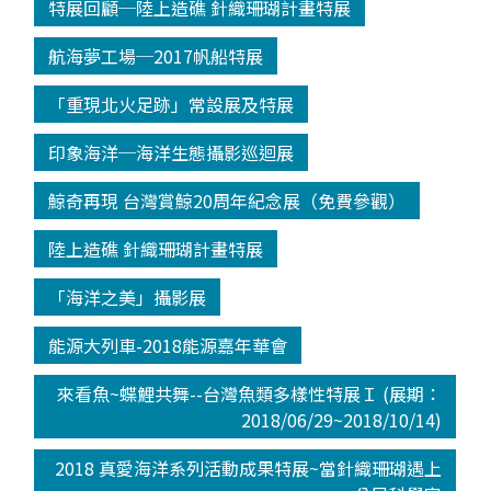
特展回顧─陸上造礁 針織珊瑚計畫特展
航海夢工場─2017帆船特展
「重現北火足跡」常設展及特展
印象海洋─海洋生態攝影巡迴展
鯨奇再現 台灣賞鯨20周年紀念展（免費參觀）
陸上造礁 針織珊瑚計畫特展
「海洋之美」攝影展
能源大列車-2018能源嘉年華會
來看魚~蝶鯉共舞--台灣魚類多樣性特展Ｉ (展期：
2018/06/29~2018/10/14)
2018 真愛海洋系列活動成果特展~當針織珊瑚遇上