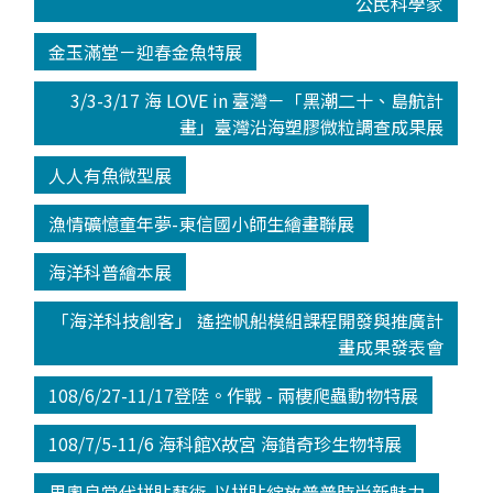
公民科學家
金玉滿堂－迎春金魚特展
3/3-3/17 海 LOVE in 臺灣－「黑潮二十、島航計
畫」臺灣沿海塑膠微粒調查成果展
人人有魚微型展
漁情礦憶童年夢-東信國小師生繪畫聯展
海洋科普繪本展
「海洋科技創客」 遙控帆船模組課程開發與推廣計
畫成果發表會
108/6/27-11/17登陸。作戰 - 兩棲爬蟲動物特展
108/7/5-11/6 海科館X故宮 海錯奇珍生物特展
里奧良當代拼貼藝術-以拼貼綻放普普時尚新魅力