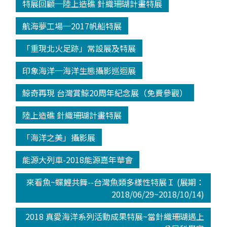
特展回顧─陸上造礁 針織珊瑚計畫特展
航海夢工場─2017帆船特展
「重現北火足跡」常設展及特展
印象海洋─海洋生態攝影巡迴展
鯨奇再現 台灣賞鯨20周年紀念展（免費參觀）
陸上造礁 針織珊瑚計畫特展
「海洋之美」攝影展
能源大列車-2018能源嘉年華會
來看魚~蝶鯉共舞--台灣魚類多樣性特展Ｉ (展期：
2018/06/29~2018/10/14)
2018 真愛海洋系列活動成果特展~當針織珊瑚遇上