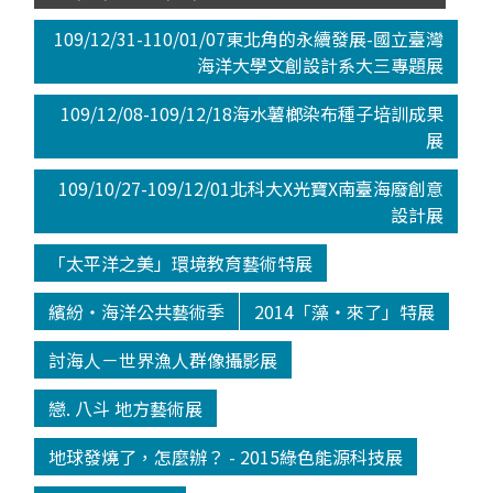
109/12/31-110/01/07東北角的永續發展-國立臺灣
海洋大學文創設計系大三專題展
109/12/08-109/12/18海水薯榔染布種子培訓成果
展
109/10/27-109/12/01北科大X光寶X南臺海廢創意
設計展
「太平洋之美」環境教育藝術特展
繽紛‧海洋公共藝術季
2014「藻‧來了」特展
討海人－世界漁人群像攝影展
戀. 八斗 地方藝術展
地球發燒了，怎麼辦？ - 2015綠色能源科技展