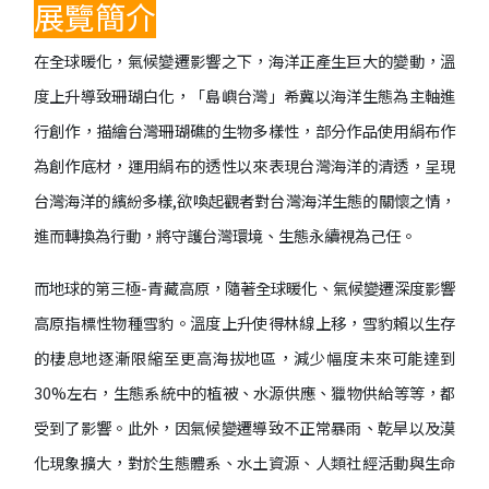
展覽簡介
在全球暖化，氣候變遷影響之下，海洋正產生巨大的變動，溫
度上升導致珊瑚白化，「島嶼台灣」希冀以海洋生態為主軸進
行創作，描繪台灣珊瑚礁的生物多樣性，部分作品使用絹布作
為創作底材，運用絹布的透性以來表現台灣海洋的清透，呈現
台灣海洋的繽紛多樣,欲喚起觀者對台灣海洋生態的關懷之情，
進而轉換為行動，將守護台灣環境、生態永續視為己任。
而地球的第三極-青藏高原，隨著全球暖化、氣候變遷深度影響
高原指標性物種雪豹。溫度上升使得林線上移，雪豹賴以生存
的棲息地逐漸限縮至更高海拔地區，減少幅度未來可能達到
30%左右，生態系統中的植被、水源供應、獵物供給等等，都
受到了影響。此外，因氣候變遷導致不正常暴雨、乾旱以及漠
化現象擴大，對於生態體系、水土資源、人類社經活動與生命