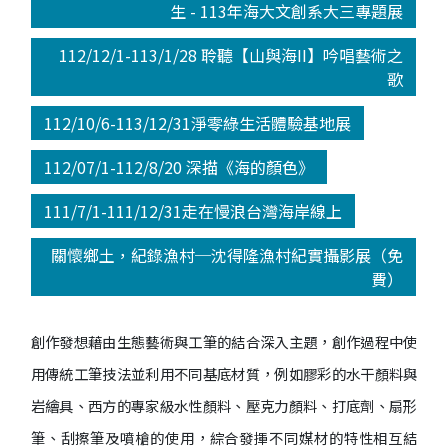
生 - 113年海大文創系大三專題展
112/12/1-113/1/28 聆聽【山與海II】吟唱藝術之
歌
112/10/6-113/12/31淨零綠生活體驗基地展
112/07/1-112/8/20 深描《海的顏色》
111/7/1-111/12/31走在慢浪台灣海岸線上
關懷鄉土，紀錄漁村─沈得隆漁村紀實攝影展（免
費）
創作發想藉由生態藝術與工筆的結合深入主題，創作過程中使
用傳統工筆技法並利用不同基底材質，例如膠彩的水干顏料與
岩繪具、西方的專家級水性顏料、壓克力顏料、打底劑、扇形
筆、刮擦筆及噴槍的使用，綜合發揮不同媒材的特性相互結