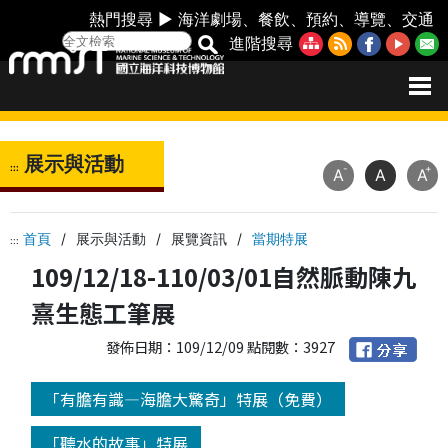
熱門搜尋 ►
海洋劇場
、
餐飲
、
預約
、
導覽
、
交通
進階搜尋
展示與活動
:::
-
+
A
A
A
首頁
/
展示與活動
/
展覽資訊
/
當期特展
:::
109/12/18-110/03/01自然脈動陳九
熹生態工筆展
發佈日期：109/12/09 點閱數：3927
「有膽有識—海膽大驚奇」特展（免費）
「聽水的故事」特展