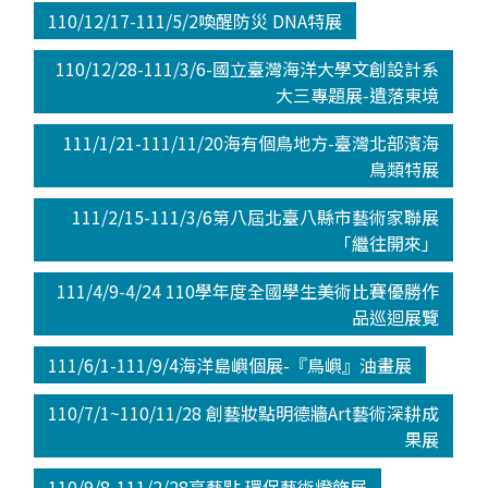
110/12/17-111/5/2喚醒防災 DNA特展
110/12/28-111/3/6-國立臺灣海洋大學文創設計系
大三專題展-遺落東境
111/1/21-111/11/20海有個鳥地方-臺灣北部濱海
鳥類特展
111/2/15-111/3/6第八屆北臺八縣市藝術家聯展
「繼往開來」
111/4/9-4/24 110學年度全國學生美術比賽優勝作
品巡迴展覽
111/6/1-111/9/4海洋島嶼個展-『鳥嶼』油畫展
110/7/1~110/11/28 創藝妝點明德牆Art藝術深耕成
果展
110/9/8-111/2/28亮藝點.環保藝術燈飾展