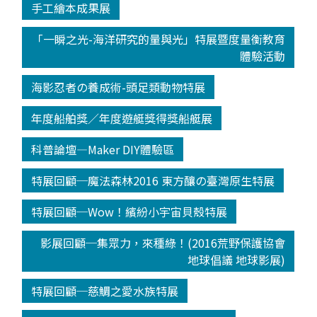
手工繪本成果展
「一瞬之光-海洋研究的量與光」特展暨度量衡教育
體驗活動
海影忍者の養成術-頭足類動物特展
年度船舶獎／年度遊艇獎得獎船艇展
科普論壇—Maker DIY體驗區
特展回顧─魔法森林2016 東方釀の臺灣原生特展
特展回顧─Wow！繽紛小宇宙貝殼特展
影展回顧─集眾力，來種綠！(2016荒野保護協會
地球倡議 地球影展)
特展回顧─慈鯛之愛水族特展