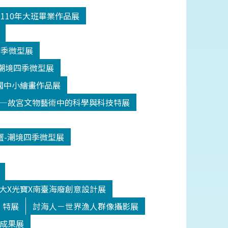
5基隆市110年大班畢業作品展
潮境四季微型展
之海-潮境四季微型展
候變遷國中小繪畫作品展
5 繪製世界—故宮文物藝術中的科學與科技特展
5秋之蟹-潮境四季微型展
/01北科大X光寶X南臺海廢創意設計展
」特展
討海人－世界漁人群像攝影展
成果展