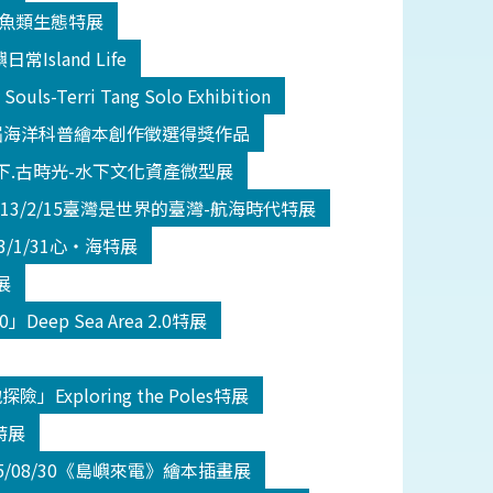
灣濕地魚類生態特展
嶼日常Island Life
s-Terri Tang Solo Exhibition
30第二屆海洋科普繪本創作徵選得獎作品
/12水下.古時光-水下文化資產微型展
-113/2/15臺灣是世界的臺灣-航海時代特展
113/1/31心‧海特展
展
0」Deep Sea Area 2.0特展
地探險」Exploring the Poles特展
迴特展
-115/08/30《島嶼來電》繪本插畫展