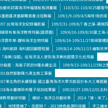
0/6/6由藝術認識海洋林福蔭船長詩畫展
110/3/31-110/4/2
09/4/5墨遊基津墨韻飄香書法班聯展
109/1/9-109/4/5海呀!我的家
9/06/07 台灣海洋全紀錄攝影展
109/3/31-109/6/7 春之藻-
/7/5珊瑚很有事海洋教育特展(國資圖)
109/6/10-109/8/30夏
/3/1海洋嘉年華-趣味海洋生物特展
109/6/16-109/11/27氣
/8/31 海科航跡 海科館回顧歷程展
109/8/14-109/11/1
10/1/3 「海美/沒館」從海洋沒人管到海洋美術館暨文化近用展
9/11/29島居：海島子民的N種永續生活
109/9/15-109/11/1
10/03/01自然脈動陳九熹生態工筆展
110/01/07東北角的永續發展-國立臺灣海洋大學文創設計系大三專題展
09/12/18海水薯榔染布種子培訓成果展
109/10/27-109/12
境教育藝術特展
繽紛‧海洋公共藝術季
2014「藻‧來了
展
地球發燒了，怎麼辦？ - 2015綠色能源科技展
手工繪本