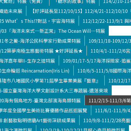
大驚奇」特展（免費）
「聽水的故事」特展
114/2/10
/29織造未來展
【好評延長至112/10/15】112/4/21-112/
/8/25 What’s This!?對話，宇宙海特展
112/12/22-113/
5/05/03「海洋未來式─新正常」The Ocean Will…特展
10/1/31冬之鱟-海洋公民科學家行動成果特展
109/11/18-10
10/12/12築夢南極生態藝術特展 ★好評延長★
110/4/1-111
/4/5海洋嘉年華II-生存之道特展
109/01/17-5/17海洋探險家
0生命輪迴 Reincarnation(Iris Lin)
110/6/5-111/5/8國
06/25基隆市八堵國民小學第71屆學生畢業美展『藝意』
110/12/
111/3/6-國立臺灣海洋大學文創設計系大三專題展-遺落東境
1/11/20海有個鳥地方-臺灣北部濱海鳥類特展
111/2/15-11
24 110學年度全國學生美術比賽優勝作品巡迴展覽
111/6/1-11
/11/28 創藝妝點明德牆Art藝術深耕成果展
110/9/8-111/2/
12/31海之濱微型展
110/3/19-110/12/31貝感心奇貝殼微型展