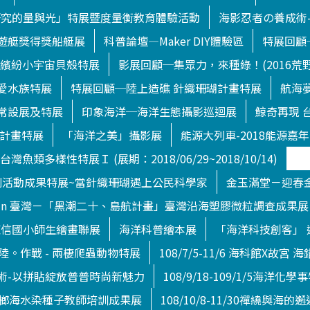
研究的量與光」特展暨度量衡教育體驗活動
海影忍者の養成術
遊艇獎得獎船艇展
科普論壇—Maker DIY體驗區
特展回顧
！繽紛小宇宙貝殼特展
影展回顧─集眾力，來種綠！(2016荒
愛水族特展
特展回顧─陸上造礁 針織珊瑚計畫特展
航海夢
常設展及特展
印象海洋─海洋生態攝影巡迴展
鯨奇再現 
瑚計畫特展
「海洋之美」攝影展
能源大列車-2018能源嘉
灣魚類多樣性特展Ｉ (展期：2018/06/29~2018/10/14)
系列活動成果特展~當針織珊瑚遇上公民科學家
金玉滿堂－迎春
 LOVE in 臺灣－「黑潮二十、島航計畫」臺灣沿海塑膠微粒調查成果展
東信國小師生繪畫聯展
海洋科普繪本展
「海洋科技創客」
/17登陸。作戰 - 兩棲爬蟲動物特展
108/7/5-11/6 海科館X故
術-以拼貼綻放普普時尚新魅力
108/9/18-109/1/5海洋化學
0/31薯榔海水染種子教師培訓成果展
108/10/8-11/30禪繞與海的邂