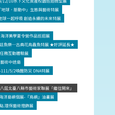
-114/12/10水下文化資產校園巡迴微型展
10/10「地球．脈動中」生態與藝術特展
9/1 與地球一起呼吸 創造永續的未來特展
9/12/3海洋美學夏令營作品巡迴展
/2/6宮廷魚樂─古典花鳥蟲魚特展 ★好評延長★
-追鯊任務互動體驗展
際海洋藝術中途島
17-111/5/2喚醒防災 DNA特展
1/3/6第八屆北臺八縣市藝術家聯展「繼往開來」
1/9/4海洋島嶼個展-『鳥嶼』油畫展
28亮藝點.環保藝術燈飾展