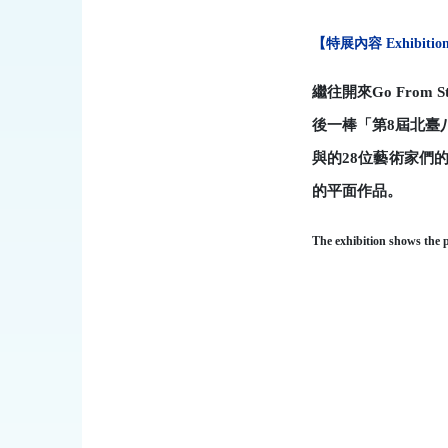
【
特展內容
Exhibitio
繼往開來
Go From St
後一棒「第
8
屆北臺
與的
28
位藝術家們
的平面作品。
The exhibition shows the p