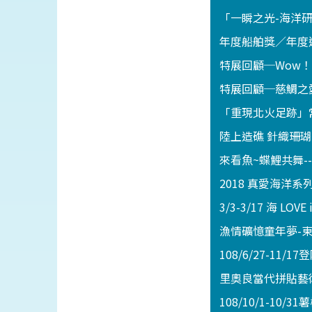
「一瞬之光-海洋
年度船舶獎／年度
特展回顧─Wow
特展回顧─慈鯛之
「重現北火足跡」
陸上造礁 針織珊
來看魚~蝶鯉共舞--台
2018 真愛海洋
3/3-3/17 海
漁情礦憶童年夢-
108/6/27-11
里奧良當代拼貼藝
108/10/1-1