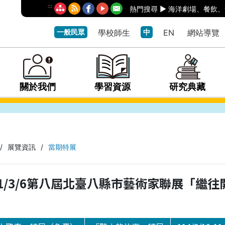
:::
熱門搜尋 ►
海洋劇場
、
餐飲
、
一般民眾
學校師生
中
EN
網站導覽
關於我們
學習資源
研究典藏
/
展覽資訊
/
當期特展
5-111/3/6第八屆北臺八縣市藝術家聯展「繼