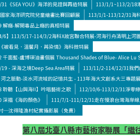
5/12/31《SEA YOU》海洋的見證與再造特展
113/1/1~113/
/4/14 國家海洋研究院兒童繪畫比賽回顧展
113/1/1-113/12
3/5/19 解癮-解開毒品上癮的真相特展
4/6】113/5/17-114/3/2海科X故宮聯合特展-河海行舟清明上
3/5/22《被看見．溫馨月．苒染情》海科微特展
22 千面藍-盧博瑛油畫個展 Thousand Shades of Blue- Alice Lu So
10/19 - 深海之境Deep Sea Area特展
113/11/2-114/12/
/2/16 河之脈動-淡水河流域的記憶共生 - 113年海大文創系大三專題
/1/28 聆聽【山與海II】吟唱藝術之歌
112/10/6-113/12/3
/8/20 深描《海的顏色》
111/7/1-111/12/31走在慢浪台灣海岸
村─沈得隆漁村紀實攝影展（免費）
第
八屆北臺八縣市藝術家聯展「繼