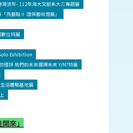
2/18港灣流年- 112年海大文創系大三專題展
/31海科「亮藝點Ⅱ 環保藝術燈展」
河圖數位特展
lo Exhibition
31我們的環評 我們的未來選擇未來 Y/N?特展
展
1淨零綠生活體驗基地展
線上
往開來」