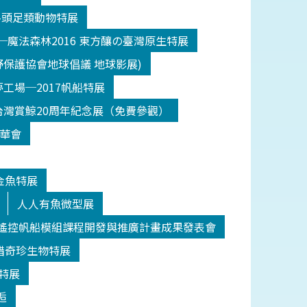
-頭足類動物特展
─魔法森林2016 東方釀の臺灣原生特展
野保護協會地球倡議 地球影展)
工場─2017帆船特展
台灣賞鯨20周年紀念展（免費參觀）
年華會
金魚特展
人人有魚微型展
 遙控帆船模組課程開發與推廣計畫成果發表會
宮 海錯奇珍生物特展
事特展
逅