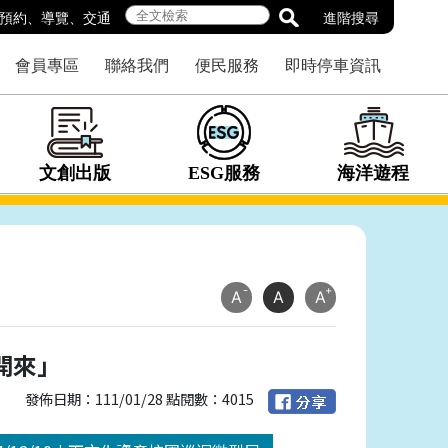
預約
、
導覽
、
交通
進階搜尋
會員專區
聯絡我們
便民服務
即時停車資訊
文創出版
ESG服務
海洋遊程
-
+
A
A
A
往開來」
發佈日期：111/01/28 點閱數：4015