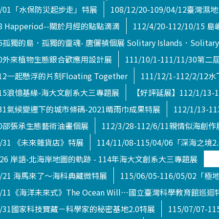
09/03/01「水保防災起步走」特展
108/12/20-109/04/12臺
5/18 Happeriod--關於月經的點點滴滴
112/4/20-112/10/15 島
/15孤獨的島．孤獨的靈魂- 唐儷禎個展 Solitary Islands．Solitary Soul
1/9/30外來植物生態銀合歡應用設計展
111/10/1-111/11/
3/12一起懸浮的片刻Floating Together
111/12/1-112/2
12/2/15浪憶基緣-海大文創系大三專題展
【好評延展】112/1/13
2/12/31氣候變遷下的城市條碼-2021晴雨巾成果特展
112/1/13-
2/4/30邵張承生態藝術油畫個展
112/3/28-112/6/11親情似海創作
4/08/31 《未來雜貨店》特展
114/11/08-115/04/06「深海之境2.
15/2/26 岸語-北海岸地圖的軌跡 - 114年海大文創系大三專題展
5/06/21 海馬來了～海科典藏微特展
115/06/05-116/05/02「極
15/10/11《海洋未來式》The Ocean Will…國立臺灣科學教育館巡
18/12/31國家科技寶藏－科學家的秘密基地2.0特展
115/07/07