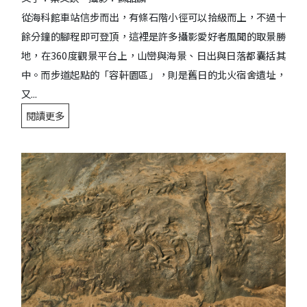
從海科館車站信步而出，有條石階小徑可以拾級而上，不過十
餘分鐘的腳程即可登頂，這裡是許多攝影愛好者風聞的取景勝
地，在360度觀景平台上，山巒與海景、日出與日落都囊括其
中。而步道起點的「容軒園區」，則是舊日的北火宿舍遺址，
又...
閱讀更多