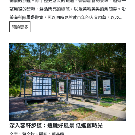
情懷的旅程。除了歷史悠久的鐵道、鬱鬱蒼蒼的景致，還有一
望無際的碧海、鮮活閃亮的綠藻，以及美輪美奐的潮間帶。沿
著海科館周邊遊覽，可以同時見證數百年的人文風華，以及...
閱讀更多
深入容軒步道：遠眺好風景 低迴舊時光
文字：葉文欽、攝影：蘇品麟