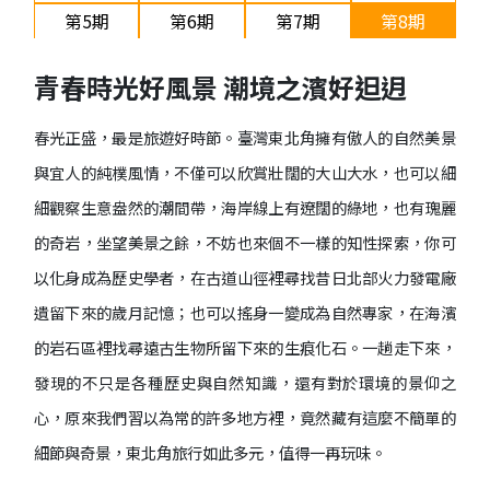
第5期
第6期
第7期
第8期
2017/10
2017/12
2018/02
2018/4
青春時光好風景 潮境之濱好𨑨迌
第9期
第10期
第11期
第12期
2018/06
2018/08
2018/10
2018/12
春光正盛，最是旅遊好時節。臺灣東北角擁有傲人的自然美景
與宜人的純樸風情，不僅可以欣賞壯闊的大山大水，也可以細
細觀察生意盎然的潮間帶，海岸線上有遼闊的綠地，也有瑰麗
的奇岩，坐望美景之餘，不妨也來個不一樣的知性探索，你可
以化身成為歷史學者，在古道山徑裡尋找昔日北部火力發電廠
遺留下來的歲月記憶；也可以搖身一變成為自然專家，在海濱
的岩石區裡找尋遠古生物所留下來的生痕化石。一趟走下來，
發現的不只是各種歷史與自然知識，還有對於環境的景仰之
心，原來我們習以為常的許多地方裡，竟然藏有這麼不簡單的
細節與奇景，東北角旅行如此多元，值得一再玩味。