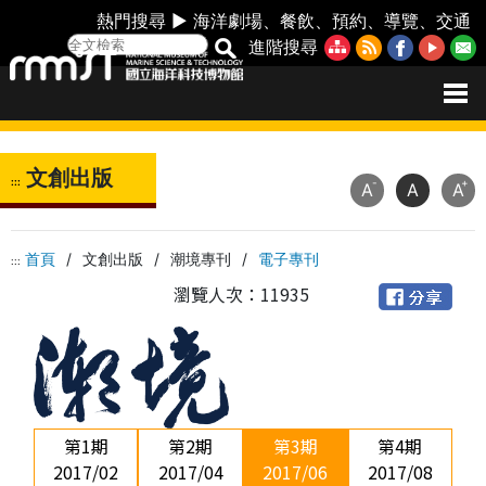
熱門搜尋 ►
海洋劇場
、
餐飲
、
預約
、
導覽
、
交通
進階搜尋
文創出版
:::
-
+
A
A
A
首頁
/
文創出版
/
潮境專刊
/
電子專刊
:::
瀏覽人次：11935
第1期
第2期
第3期
第4期
2017/02
2017/04
2017/06
2017/08