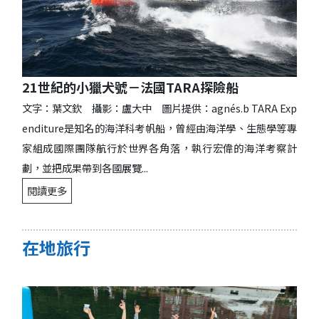
21世紀的小獵犬號－法國TARA探險船
文字：葉文欽 攝影：盧大中 圖片提供：agnés.b TARA Exp
enditure是知名的海洋科考帆船，曾經由海洋學、生態學等專
家組成國際團隊航行於世界各角落，執行宏偉的海洋考察計
劃，並把成果帶到各國展覽...
閱讀更多
在地旅行