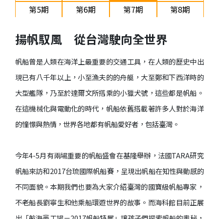
第5期
第6期
第7期
第8期
2017/10
2017/12
2018/02
2018/4
揚帆馭風 從台灣駛向全世界
第9期
第10期
第11期
第12期
2018/06
2018/08
2018/10
2018/12
帆船曾是人類在海洋上最重要的交通工具，在人類的歷史中出
現已有八千年以上，小至漁夫的的舟艇，大至鄭和下西洋時的
大型艦隊，乃至於達爾文所搭乘的小獵犬號，這些都是帆船。
在這機械化與電動化的時代，帆船依舊搭載著許多人對於海洋
的憧憬與熱情，世界各地都有帆船愛好者，包括臺灣。
今年4-5月有兩場重要的帆船盛會在基隆舉辦，法國TARA研究
帆船來訪和2017台琉國際帆船賽，呈現出帆船在知性與動感的
不同面貌。本期我們也要為大家介紹臺灣的國寶級帆船專家，
不老船長劉寧生和他乘船環遊世界的故事。而海科館目前正展
出「航海夢工場－2017帆船特展」讓孩子們探索帆船的奧秘，