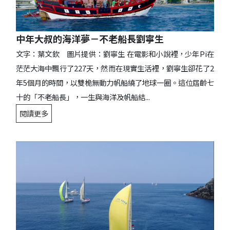
中年大叔的海洋夢－不老船長劉寧生
文字：葉文欽 圖片提供：劉寧生 在電影和小說裡，少年Pi在
茫茫大海中飄行了227天，然而在現實生活裡，劉寧生卻花了2
年5個月的時間，以雙桅無動力帆船繞了地球一圈。這位屆齡七
十的「不老船長」，一生與海洋及帆船結...
閱讀更多