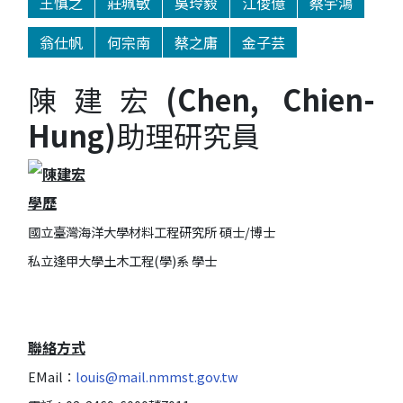
王慎之
莊珮敏
吳玲毅
江俊億
蔡宇鴻
翁仕帆
何宗南
蔡之庸
金子芸
陳建宏
(Chen, Chien-
Hung)
助理研究員
學歷
國立臺灣海洋大學材料工程研究所 碩士/博士
私立逢甲大學土木工程(學)系 學士
聯絡方式
EMail：
louis@mail.nmmst.gov.tw