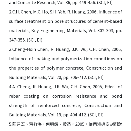
and Concrete Research, Vol. 36, pp. 449-456. (SCI, EI)
2.C.H. Chen, M.C. Ho, S.H. Yeh, R. Huang, 2006, Influence of
surface treatment on pore structures of cement-based
materials, Key Engineering Materials, Vol. 302-303, pp.
347-355. (SCI, EI)
3.Cheng-Hsin Chen, R. Huang, J.K. Wu, C.H. Chen, 2006,
Influence of soaking and polymerization conditions on
the properties of polymer concrete, Construction and
Building Materials, Vol. 20, pp. 706-712. (SCI, EI)
4.A. Cheng, R. Huang, J.K. Wu, C.H. Chen, 2005, Effect of
rebar coating on corrosion resistance and bond
strength of reinforced concrete, Construction and
Building Materials, Vol. 19, pp. 404-412. (SCI, EI)
5.陳建宏、葉祥海、何明錦、黃然，2005，使用滲透塗封劑對