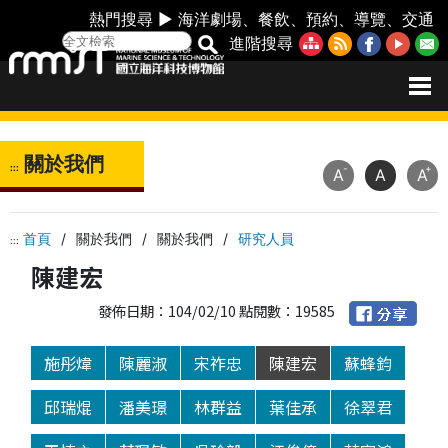
熱門搜尋 ►
海洋劇場
、
餐飲
、
預約
、
導覽
、
交通
進階搜尋
關於我們
:::
-
+
A
A
A
首頁
/
關於我們
/
關於我們
/
研究人員
:::
陳建宏
發佈日期：104/02/10 點閱數：19585
施彤煒
陳麗淑
宋祚忠
陳建宏
蘇蜂鈞
邱瑞焜
潘美璟
林群益
葉佳承
徐翠君