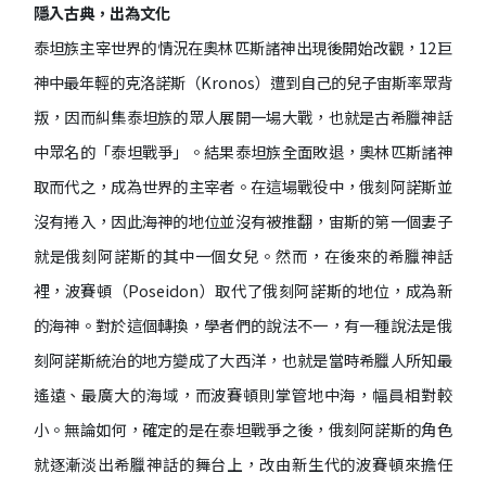
隱入古典，出為文化
泰坦族主宰世界的情況在奧林匹斯諸神出現後開始改觀，12巨
神中最年輕的克洛諾斯（Kronos）遭到自己的兒子宙斯率眾背
叛，因而糾集泰坦族的眾人展開一場大戰，也就是古希臘神話
中眾名的「泰坦戰爭」。結果泰坦族全面敗退，奧林匹斯諸神
取而代之，成為世界的主宰者。在這場戰役中，俄刻阿諾斯並
沒有捲入，因此海神的地位並沒有被推翻，宙斯的第一個妻子
就是俄刻阿諾斯的其中一個女兒。然而，在後來的希臘神話
裡，波賽頓（Poseidon）取代了俄刻阿諾斯的地位，成為新
的海神。對於這個轉換，學者們的說法不一，有一種說法是俄
刻阿諾斯統治的地方變成了大西洋，也就是當時希臘人所知最
遙遠、最廣大的海域，而波賽頓則掌管地中海，幅員相對較
小。無論如何，確定的是在泰坦戰爭之後，俄刻阿諾斯的角色
就逐漸淡出希臘神話的舞台上，改由新生代的波賽頓來擔任