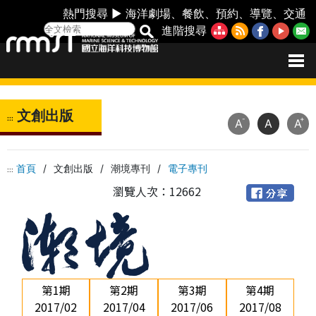
熱門搜尋 ►
海洋劇場
、
餐飲
、
預約
、
導覽
、
交通
進階搜尋
文創出版
:::
-
+
A
A
A
首頁
/
文創出版
/
潮境專刊
/
電子專刊
:::
瀏覽人次：12662
第1期
第2期
第3期
第4期
2017/02
2017/04
2017/06
2017/08