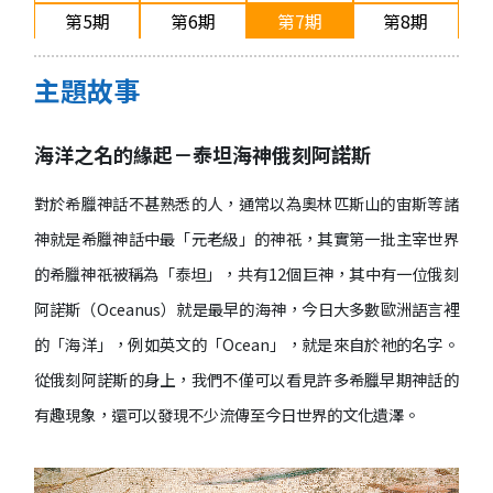
第5期
第6期
第7期
第8期
2017/10
2017/12
2018/02
2018/4
第9期
第10期
第11期
第12期
主題故事
2018/06
2018/08
2018/10
2018/12
海洋之名的緣起－泰坦海神俄刻阿諾斯
對於希臘神話不甚熟悉的人，通常以為奧林匹斯山的宙斯等諸
神就是希臘神話中最「元老級」的神祇，其實第一批主宰世界
的希臘神祇被稱為「泰坦」，共有12個巨神，其中有一位俄刻
阿諾斯（Oceanus）就是最早的海神，今日大多數歐洲語言裡
的「海洋」，例如英文的「Ocean」，就是來自於祂的名字。
從俄刻阿諾斯的身上，我們不僅可以看見許多希臘早期神話的
有趣現象，還可以發現不少流傳至今日世界的文化遺澤。