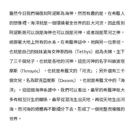
雖然今日我們稱俄刻阿諾斯為海神，然而有趣的是，在希臘人
的想像裡，海洋就是一個環繞著全世界的巨大河流，因此俄刻
阿諾斯既可以說是海神也可以說是河神，或者說是眾河之神，
統御著大地上所有的水系。在希臘神話中，祂與另一位泰坦，
也就是自己的妹妹滄海女神泰西絲（Tethys）結為夫婦，生下
了三千個兒子，也就是各地的河神，這些河神的名字叫做波塔
摩斯（Ποταμός），也就是希臘文的「河流」；另外還有三千
個女兒，名為歐克亞妮斯（Ὠκεανίς），也就是希臘文中的「海
洋」。從這個海神系譜中，我們可以看出，最早的希臘神祇大
多有相互衍生的關係，最早從混沌生出天地，再從天地生出河
海，而河海的總體再不斷細分下去，形成了一個完整而複雜的
世界。