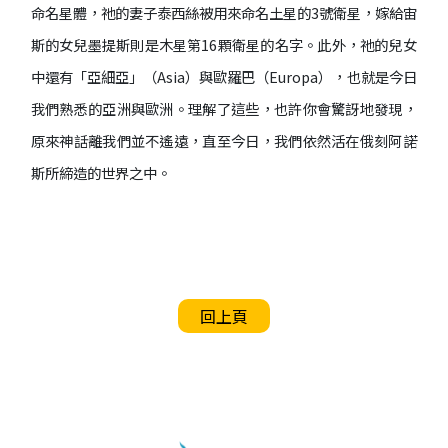
命名星體，祂的妻子泰西絲被用來命名土星的3號衛星，嫁給宙
斯的女兒墨提斯則是木星第16顆衛星的名字。此外，祂的兒女
中還有「亞細亞」（Asia）與歐羅巴（Europa），也就是今日
我們熟悉的亞洲與歐洲。理解了這些，也許你會驚訝地發現，
原來神話離我們並不遙遠，直至今日，我們依然活在俄刻阿諾
斯所締造的世界之中。
回上頁