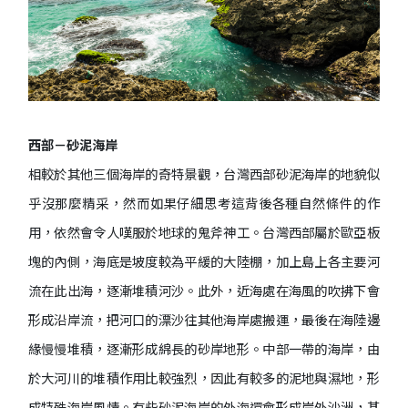
西部－砂泥海岸
相較於其他三個海岸的奇特景觀，台灣西部砂泥海岸的地貌似
乎沒那麼精采，然而如果仔細思考這背後各種自然條件的作
用，依然會令人嘆服於地球的鬼斧神工。台灣西部屬於歐亞板
塊的內側，海底是坡度較為平緩的大陸棚，加上島上各主要河
流在此出海，逐漸堆積河沙。此外，近海處在海風的吹拂下會
形成沿岸流，把河口的漂沙往其他海岸處搬運，最後在海陸邊
緣慢慢堆積，逐漸形成綿長的砂岸地形。中部一帶的海岸，由
於大河川的堆積作用比較強烈，因此有較多的泥地與濕地，形
成特殊海岸風情。有些砂泥海岸的外海還會形成岸外沙洲，甚