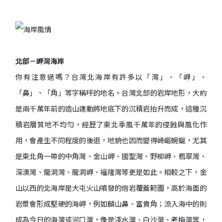
北部－岬灣海岸
你有注意過嗎？台灣北海岸有許多以「灣」、「岬」、
「鼻」、「角」等字稱呼的地名。台灣北部的岩岸地形，大約
是兩千萬年前的造山運動將地底下的沉積岩抬升而成，這種沉
積岩層質地不均勻，經歷了東北季風千萬年的侵蝕與風化作
用，會產生不同程度的後退，地貌也因而變得崎嶇蜿蜒，尤其
是東北角一帶的中角灣、金山岬、國聖灣、野柳岬、翡翠灣、
深澳灣、龍洞灣、龍洞岬、福隆灣等更是如此。相較之下，金
山以西的北海岸是大屯火山噴發的熔岩覆蓋範圍，高於海面的
岩漿會形成堅硬的海岬，例如麟山鼻、富貴角；流入海中的則
成為今日的海灣或河口灣，像是淺水灣、白沙灣、老梅灣等，