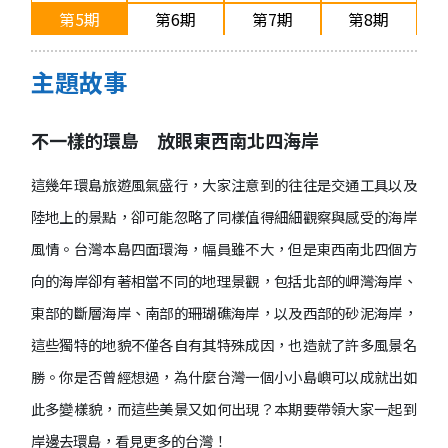
第5期
第6期
第7期
第8期
2017/10
2017/12
2018/02
2018/4
第9期
第10期
第11期
第12期
主題故事
2018/06
2018/08
2018/10
2018/12
不一樣的環島 放眼東西南北四海岸
這幾年環島旅遊風氣盛行，大家注意到的往往是交通工具以及
陸地上的景點，卻可能忽略了同樣值得細細觀察與感受的海岸
風情。台灣本島四面環海，幅員雖不大，但是東西南北四個方
向的海岸卻有著相當不同的地理景觀，包括北部的岬灣海岸、
東部的斷層海岸、南部的珊瑚礁海岸，以及西部的砂泥海岸，
這些獨特的地貌不僅各自有其特殊成因，也造就了許多風景名
勝。你是否曾經想過，為什麼台灣一個小小島嶼可以成就出如
此多變樣貌，而這些美景又如何出現？本期要帶領大家一起到
岸邊去環島，看見更多的台灣！