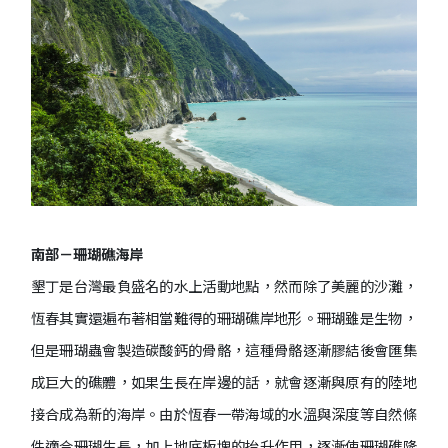
南部－珊瑚礁海岸
墾丁是台灣最負盛名的水上活動地點，然而除了美麗的沙灘，
恆春其實還遍布著相當難得的珊瑚礁岸地形。珊瑚雖是生物，
但是珊瑚蟲會製造碳酸鈣的骨骼，這種骨骼逐漸膠結後會匯集
成巨大的礁體，如果生長在岸邊的話，就會逐漸與原有的陸地
接合成為新的海岸。由於恆春一帶海域的水溫與深度等自然條
件適合珊瑚生長，加上地底板塊的抬升作用，逐漸使珊瑚礁隆