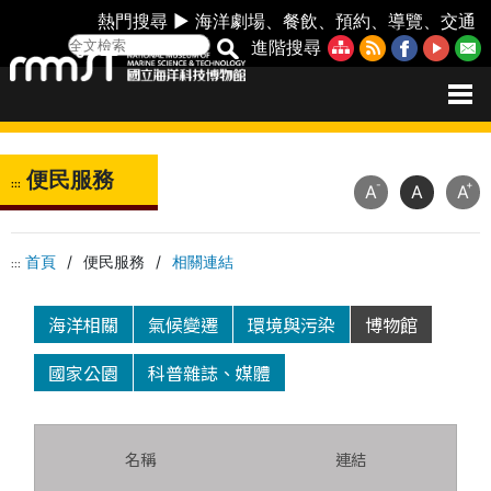
熱門搜尋 ►
海洋劇場
、
餐飲
、
預約
、
導覽
、
交通
進階搜尋
便民服務
:::
-
+
A
A
A
首頁
/
便民服務
/
相關連結
:::
海洋相關
氣候變遷
環境與污染
博物館
國家公園
科普雜誌、媒體
名稱
連結