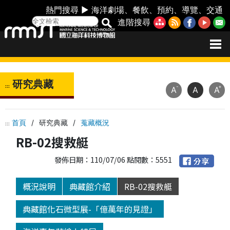
熱門搜尋 ►
海洋劇場
、
餐飲
、
預約
、
導覽
、
交通
進階搜尋
研究典藏
:::
-
+
A
A
A
首頁
/
研究典藏
/
蒐藏概況
:::
RB-02搜救艇
發佈日期：110/07/06 點閱數：5551
概況說明
典藏館介紹
RB-02搜救艇
典藏館化石微型展-「億萬年的見證」